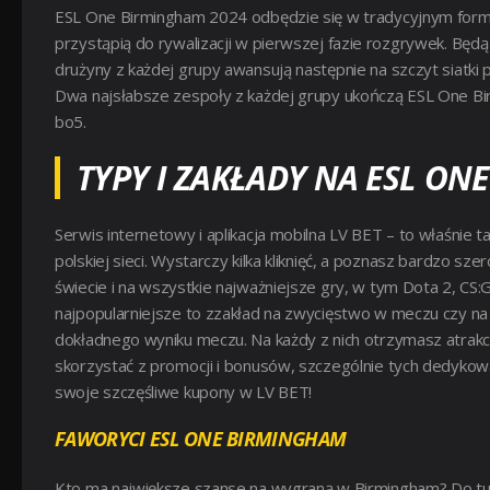
ESL One Birmingham 2024 odbędzie się w tradycyjnym formac
przystąpią do rywalizacji w pierwszej fazie rozgrywek. Bę
drużyny z każdej grupy awansują następnie na szczyt siatki p
Dwa najsłabsze zespoły z każdej grupy ukończą ESL One Bir
bo5.
TYPY I ZAKŁADY NA ESL ON
Serwis internetowy i aplikacja mobilna LV BET – to właśnie
polskiej sieci. Wystarczy kilka kliknięć, a poznasz bardzo 
świecie i na wszystkie najważniejsze gry, w tym Dota 2, CS:G
najpopularniejsze to zzakład na zwycięstwo w meczu czy na 
dokładnego wyniku meczu. Na każdy z nich otrzymasz atrakcy
skorzystać z promocji i bonusów, szczególnie tych dedykow
swoje szczęśliwe kupony w LV BET!
FAWORYCI ESL ONE BIRMINGHAM
Kto ma największe szanse na wygraną w Birmingham? Do turni