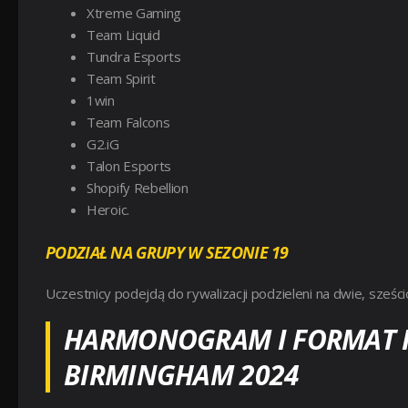
Xtreme Gaming
Team Liquid
Tundra Esports
Team Spirit
1win
Team Falcons
G2.iG
Talon Esports
Shopify Rebellion
Heroic.
PODZIAŁ NA GRUPY W SEZONIE 19
Uczestnicy podejdą do rywalizacji podzieleni na dwie, sześc
HARMONOGRAM I FORMAT R
BIRMINGHAM 2024