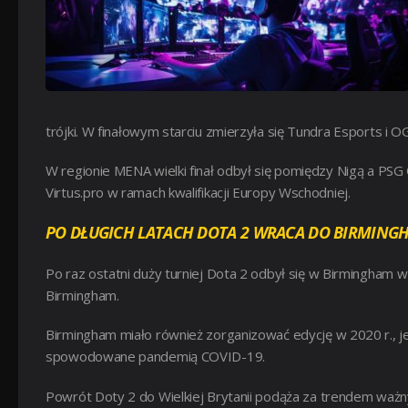
trójki. W finałowym starciu zmierzyła się Tundra Esports i OG
W regionie MENA wielki finał odbył się pomiędzy Nigą a PS
Virtus.pro w ramach kwalifikacji Europy Wschodniej.
PO DŁUGICH LATACH DOTA 2 WRACA DO BIRMING
Po raz ostatni duży turniej Dota 2 odbył się w Birmingham
Birmingham.
Birmingham miało również zorganizować edycję w 2020 r., j
spowodowane pandemią COVID-19.
Powrót Doty 2 do Wielkiej Brytanii podąża za trendem wa