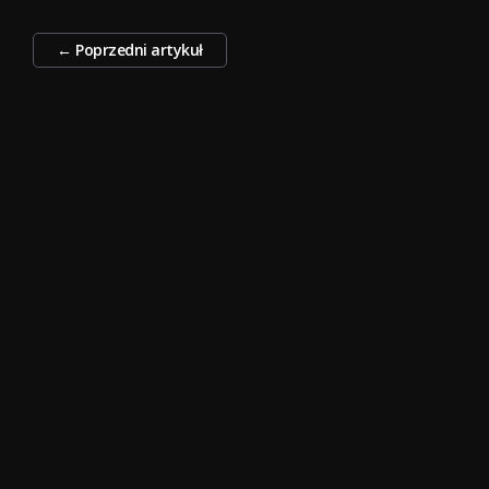
Zobacz
←
Poprzedni artykuł
wpisy