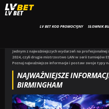
Strona główna
DOTA 2
DOTA 2: ESL ONE BIRMINGHAM 2024
LV BET
LV BET KOD PROMOCYJNY
SŁOWNIK B
DOTA 2: ESL ONE BIRMINGH
DOTA 2
Jednym z najważniejszych wydarzeń na profesjonalnej 
2024, czyli drugie mistrzostwo LAN w serii turniejów 
Poznaj najważniejsze informacje i postaw swoje typy
NAJWAŻNIEJSZE INFORMACJ
BIRMINGHAM