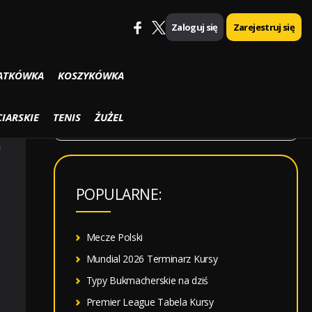
Zaloguj się
Zarejestruj się
SZUKAJ
ATKÓWKA
KOSZYKÓWKA
S
IARSKIE
TENIS
ŻUŻEL
z
m
u
k
POPULARNE:
a
j
:
Mecze Polski
Mundial 2026 Terminarz Kursy
Typy Bukmacherskie na dziś
Premier League Tabela Kursy
e