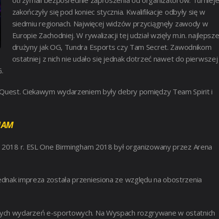
zakończyły się pod koniec stycznia. Kwalifikacje odbyły się w
siedmiu regionach. Najwięcej widzów przyciągnęły zawody w
Europie Zachodniej. W rywalizacji tej udział wzięły m.in. najlepsz
drużyny jak OG, Tundra Esports czy Tam Secret. Zawodnikom
ostatniej z nich nie udało się jednak dotrzeć nawet do pierwszej
.
G Quest. Ciekawym wydarzeniem były debry pomiędzy Team Spirit i
HAM
 w 2018 r. ESL One Birmingham 2018 był organizowany przez Arena
ednak impreza została przeniesiona ze względu na obostrzenia
żnych wydarzeń e-sportowych. Na Wyspach rozgrywane w ostatnich