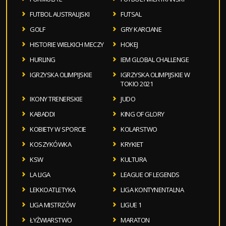
FUTBOL AUSTRALIJSKI
FUTSAL
GOLF
GRY KARCIANE
HISTORIE WIELKICH MECZY
HOKEJ
HURLING
IEM GLOBAL CHALLENGE
IGRZYSKA OLIMPIJSKIE
IGRZYSKA OLIMPIJSKIE W
TOKIO 2021
IKONY TRENERSKIE
JUDO
KABADDI
KING OF GLORY
KOBIETY W SPORCIE
KOLARSTWO
KOSZYKÓWKA
KRYKIET
KSW
KULTURA
LA LIGA
LEAGUE OF LEGENDS
LEKKOATLETYKA
LIGA KONTYNENTALNA
LIGA MISTRZÓW
LIGUE 1
ŁYŻWIARSTWO
MARATON