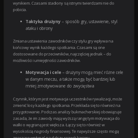
wynikiem. Czasami stadiony są istnymi twierdzami nie do
pobicia.
Taktyka drużyny
– sposób gry, ustawienie, styl
ataku i obrony
Zmiana ustawienia zawodników czy stylu gry wpływa na
końcowy wynik każdego spotkania. Czasami są one
dostosowane do przeciwników, najczęściej jednak – do
możliwości i umiejętności zawodników.
Motywacja i cele
– drużyny mogą mieć różne cele
w danym meczu, a także mogą być bardziej lub
mniej zmotywowane do zwycięstwa
Czynnik, którym jest motywacja uczestników rywalizacji, może
zmienić losy każdego spotkania. Przekłada się to również na
przygotowanie. Podczas analizy bukmacherskiej obowiązuje
zasada, że im zawody mają wyższą rangę tym motywacja do
walki o wygraną jest większa. Łączy się to również w
wysokością nagrody finansowej. Te najwyższe często mogą
znacząco wpłynąć na dalszy rozwój kariery.