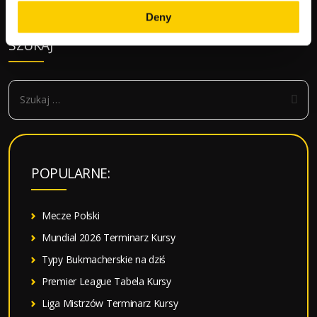
Zobacz
←
Poprzedni artykuł
Następny artykuł
→
Deny
wpisy
SZUKAJ
S
z
u
k
a
POPULARNE:
j
:
Mecze Polski
Mundial 2026 Terminarz Kursy
Typy Bukmacherskie na dziś
Premier League Tabela Kursy
Liga Mistrzów Terminarz Kursy