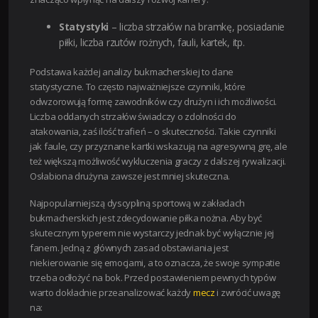
Statystyki
– liczba strzałów na bramkę, posiadanie
piłki, liczba rzutów rożnych, fauli, kartek, itp.
Podstawa każdej analizy bukmacherskiej to dane
statystyczne. To często najważniejsze czynniki, które
odwzorowują formę zawodników czy drużyn i ich możliwości.
Liczba oddanych strzałów świadczy o zdolności do
atakowania, zaś ilość trafień – o skuteczności. Takie czynniki
jak faule, czy przyznane kartki wskazują na agresywną grę, ale
też większą możliwość wykluczenia graczy z dalszej rywalizacji.
Osłabiona drużyna zawsze jest mniej skuteczna.
Najpopularniejszą dyscypliną sportową w zakładach
bukmacherskich jest zdecydowanie piłka nożna. Aby być
skutecznym typerem nie wystarczy jednak być wyłącznie jej
fanem. Jedną z głównych zasad obstawiania jest
niekierowanie się emocjami, a to oznacza, że swoje sympatie
trzeba odłożyć na bok. Przed postawieniem pewnych typów
warto dokładnie przeanalizować każdy
mecz
i zwrócić uwagę
na: