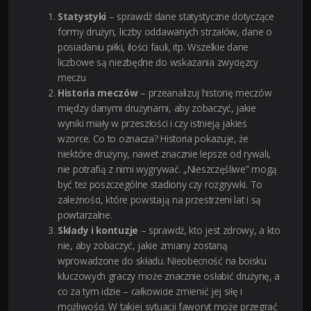
Statystyki
– sprawdź dane statystyczne dotyczące
formy drużyn, liczby oddawanych strzałów, dane o
posiadaniu piłki, ilości fauli, itp. Wszelkie dane
liczbowe są niezbędne do wskazania zwycięzcy
meczu
Historia meczów
– przeanalizuj historię meczów
między danymi drużynami, aby zobaczyć, jakie
wyniki miały w przeszłości i czy istnieją jakieś
wzorce. Co to oznacza? Historia pokazuje, że
niektóre drużyny, nawet znacznie lepsze od rywali,
nie potrafią z nimi wygrywać. „Nieszczęśliwe” mogą
być też poszczególne stadiony czy rozgrywki. To
zależności, które powstają na przestrzeni lat i są
powtarzalne.
Składy i kontuzje
– sprawdź, kto jest zdrowy, a kto
nie, aby zobaczyć, jakie zmiany zostaną
wprowadzone do składu. Nieobecność na boisku
kluczowych graczy może znacznie osłabić drużynę, a
co za tym idzie – całkowicie zmienić jej siłę i
możliwości. W takiej sytuacji faworyt może przegrać