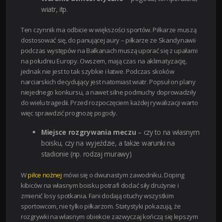
wiatr, itp.
Ten czynnik ma odbicie w większości sportów. Piłkarze muszą
dostosować się, do panującej aury – piłkarze ze Skandynawii
podczas występów na Bałkanach muszą uporać się z upałami
na południu Europy. Owszem, mają czas na aklimatyzację,
jednak nie jest to tak szybkie i łatwe. Podczas skoków
narciarskich decydujący jest natomiast wiatr. Popsuł on plany
niejednego konkursu, a nawet silne podmuchy doprowadziły
do wielu tragedii. Przed rozpoczęciem każdej rywalizacji warto
więc sprawdzić prognozę pogody.
Miejsce rozgrywania meczu
– czy to na własnym
boisku, czy na wyjeździe, a także warunki na
stadionie (np. rodzaj murawy)
W
piłce nożnej
mówi się o dwunastym zawodniku. Doping
kibiców na własnym boisku potrafi dodać siły drużynie i
zmienić losy spotkania. Fani dodają otuchy wszystkim
sportowcom, nie tylko piłkarzom. Statystyki pokazują, że
rozgrywki na własnym obiekcie zazwyczaj kończą się lepszym