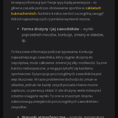
Im więcej informacji tym Twoje typy będą pewniejsze – to
główna zasada podczas obstawiania sportów w
zakładach
bukmacherskich
. Na które trzeba zwrócić szczególną uwagę?
Wśród najważniejszych czynników wymienić można:
Forma drużyny i jej zawodników
– wyniki
poprzednich meczów, kontuzje, zmiany w składzie,
itp.
To kluczowe informacje podczas typowania. Kontuzja
najważniejszego zawodnika, który ciągnie drużynę do
zwycięstwa, może całkowicie zmienić jej siłę i możliwości. Są one
bardzo niebezpieczne, a mogą przytrafić się każdemu
sportowcowi. Dyspozycja poszczególnych zawodników jest
więc kluczowa. W razie problemów dochodzi do zmian w
składzie, jednak nie każdy zespół posiada równie mocne
zaplecze, co pierwszy skład. O sile drużyny wiele mówią też
ostatnio osiągane wyniki. To one w znacznym stopniu
odwzorowują umiejętności poszczególnych zawodników i
zespołów.
Warunki atmosferyczne
– pogoda, temperatura,