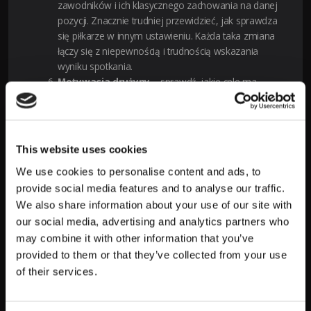
zawodników i ich klasycznego zachowania na danej
pozycji. Znacznie trudniej przewidzieć, jak sprawdza
się piłkarze w innym ustawieniu. Każda taka zmiana
łączy się z niepewnością i trudnością wskazania
wyniku spotkania.
Motywacja drużyny
– sprawdź, jakie cele ma
drużyna i jak bardzo jest zmotywowana do
zwycięstwa. Wygrana w najważniejszym turnieju,
zwycięstwo z przeciwnikiem, który wcześniej odniósł
znaczne zwycięstwo czy walka o awans do kolejnej
This website uses cookies
fazy rozgrywek – to zawsze motywuje piłkarzy.
We use cookies to personalise content and ads, to
Niezależnie od pobudek w takich spotkaniach można
liczyć na szczytową formę uczestników rywalizacji
provide social media features and to analyse our traffic.
oraz zaciętą walkę.
We also share information about your use of our site with
our social media, advertising and analytics partners who
Obstawianie meczów w LV BET
may combine it with other information that you’ve
provided to them or that they’ve collected from your use
Dokładna analiza bukmacherska, z uwzględnieniem jak
of their services.
największej ilości danych, to podstawa pewnego typowania w
zakładach bukmacherskich. Wyciągnięcie pewnych i trafnych
wniosków pozwoli Ci na postawienie typów i wygraną! Legalny