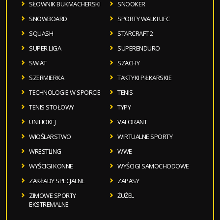
SŁOWNIK BUKMACHERSKI
SNOOKER
SNOWBOARD
SPORTY WALKI UFC
SQUASH
STARCRAFT 2
SUPER LIGA
SUPERENDURO
SWIAT
SZACHY
SZERMIERKA
TAKTYKI PIŁKARSKIE
TECHNOLOGIE W SPORCIE
TENIS
TENIS STOŁOWY
TYPY
UNIHOKEJ
VALORANT
WIOŚLARSTWO
WIRTUALNE SPORTY
WRESTLING
WWE
WYŚCIGI KONNE
WYŚCIGI SAMOCHODOWE
ZAKŁADY SPECJALNE
ZAPASY
ZIMOWE SPORTY
ŻUŻEL
EKSTREMALNE