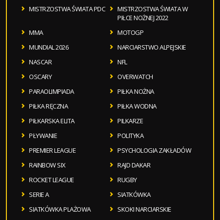
MISTRZOSTWA ŚWIATA PDC
MISTRZOSTWA ŚWIATA W
PIŁCE NOŻNEJ 2022
MMA
MOTOGP
MUNDIAL 2026
NARCIARSTWO ALPEJSKIE
NASCAR
NFL
OSCARY
OVERWATCH
PARAOLIMPIADA
PIŁKA NOŻNA
PIŁKA RĘCZNA
PIŁKA WODNA
PIŁKARSKA ELITA
PILKARZE
PŁYWANIE
POLITYKA
PREMIER LEAGUE
PSYCHOLOGIA ZAKŁADÓW
RAINBOW SIX
RAJD DAKAR
ROCKET LEAGUE
RUGBY
SERIE A
SIATKÓWKA
SIATKÓWKA PLAŻOWA
SKOKI NARCIARSKIE