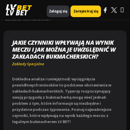
Ma
Strona główna
Zakłady Specjalne
LV BET
Zaloguj się
Zarejestruj się
Jakie czynniki wpływają na wynik meczu i jak można je uwzględnić w
zakładach bukmacherskich?
Me
JAKIE CZYNNIKI WPŁYWAJĄ NA WYNIK
MECZU I JAK MOŻNA JE UWZGLĘDNIĆ W
ZAKŁADACH BUKMACHERSKICH?
Zakłady Specjalne
Dokładna analiza i umiejętność wyciągnięcia
prawidłowych wniosków to podstawa obstawiania w
zakładach bukmacherskich. Typerzy rozpoczynający
swoją przygodę z bukmacherką mogą mieć jednak
problem z tym, które informacje są niezbędne i
przydatne podczas typowania. Poznaj najważniejsze
czynniki, które wpływają na wynik każdego meczu z
legalnym bukmacherem LV BET!