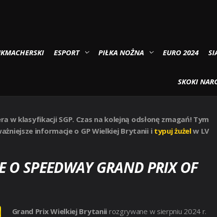
STER 2025
UKMACHERSKI
ESPORT
PIŁKA NOŻNA
EURO 2024
SI
KIEJ BRYTANII MANCHESTER
SKOKI NARC
era w klasyfikacji SGP. Czas na kolejną odsłonę zmagań! Tym
niejsze informacje o GP Wielkiej Brytanii i
typuj żużel
w LV
E O SPEEDWAY GRAND PRIX OF
Grand Prix Wielkiej Brytanii
rozgrywane w sierpniu 2024 r.