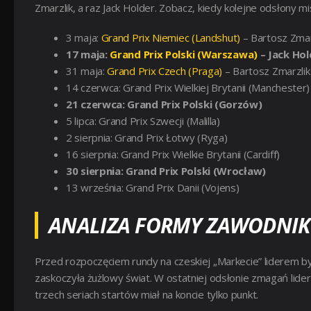
Zmarzlik, a raz Jack Holder. Zobacz, kiedy kolejne odsłony 
3 maja:
Grand Prix Niemiec (Landshut)
– Bartosz Zmar
17 maja:
Grand Prix Polski (Warszawa)
– Jack Hol
31 maja:
Grand Prix Czech (Praga)
– Bartosz Zmarzlik
14 czerwca: Grand Prix Wielkiej Brytanii (Manchester)
21 czerwca: Grand Prix Polski (Gorzów)
5 lipca: Grand Prix Szwecji (Malilla)
2 sierpnia: Grand Prix Łotwy (Ryga)
16 sierpnia: Grand Prix Wielkie Brytanii (Cardiff)
30 sierpnia: Grand Prix Polski (Wrocław)
13 września: Grand Prix Danii (Vojens)
ANALIZA FORMY ZAWODNIK
Przed rozpoczęciem rundy na czeskiej „Markecie” liderem był
zaskoczyła żużlowy świat. W ostatniej odsłonie zmagań lider 
trzech seriach startów miał na koncie tylko punkt.