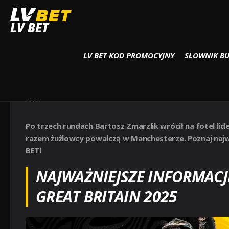
Strona główna
Żużel
ŻUŻLOWE GRAND PRIX WIELKIEJ BRYTANII MANCHE
LV BET
LV BET KOD PROMOCYJNY
SŁOWNIK B
ŻUŻLOWE GRAND PRIX WIEL
2025
Żużel
Po trzech rundach Bartosz Zmarzlik wrócił na fotel lid
razem żużlowcy powalczą w Manchesterze. Poznaj najważ
BET!
NAJWAŻNIEJSZE INFORMACJ
GREAT BRITAIN 2025