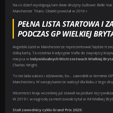
Na co dzień występują tam dwie drużyny żużlowe: Belle Vue A
Manchester Titans. Obiekt powstał w 2016 r.
PEŁNA LISTA STARTOWA I Z
PODCZAS GP WIELKIEJ BRYT
Angielski żużel w Manchesterze reprezentować będzie trzec
dziką kartą. Ta ostatnia tradycyjnie trafia do zwycięzcy kra
miejsca w
Indywidualnych Mistrzostwach Wielkiej Bryta
Charles Wright.
To nie lada sukces i zdziwienie, bo… zawodnik w terminie GP 
Manchesteru. W swojej karierze walczył dla klubu z tego dru
Wicemistrz kraju wcześniej już stawał na podium tej rywalizacj
W 2019 r. w nagrodę za mistrzowski tytuł w IM Wielkiej Brytan
Stali zawodnicy cyklu Grand Prix 2025: