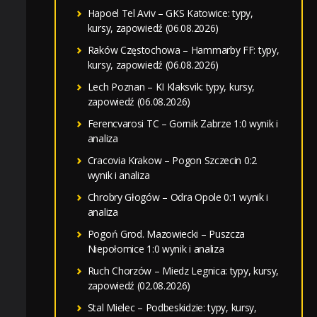
Hapoel Tel Aviv – GKS Katowice: typy,
kursy, zapowiedź (06.08.2026)
Raków Częstochowa – Hammarby FF: typy,
kursy, zapowiedź (06.08.2026)
Lech Poznan – KI Klaksvik: typy, kursy,
zapowiedź (06.08.2026)
Ferencvarosi TC – Gornik Zabrze 1:0 wynik i
analiza
Cracovia Krakow – Pogon Szczecin 0:2
wynik i analiza
Chrobry Głogów – Odra Opole 0:1 wynik i
analiza
Pogoń Grod. Mazowiecki – Puszcza
Niepołomice 1:0 wynik i analiza
Ruch Chorzów – Miedz Legnica: typy, kursy,
zapowiedź (02.08.2026)
Stal Mielec – Podbeskidzie: typy, kursy,