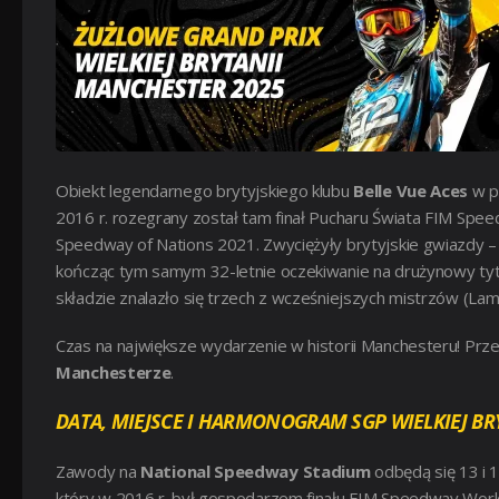
Obiekt legendarnego brytyjskiego klubu
Belle Vue Aces
w p
2016 r. rozegrany został tam finał Pucharu Świata FIM Speed
Speedway of Nations 2021. Zwyciężyły brytyjskie gwiazdy 
kończąc tym samym 32-letnie oczekiwanie na drużynowy tytuł 
składzie znalazło się trzech z wcześniejszych mistrzów (Lam
Czas na największe wydarzenie w historii Manchesteru! Prze
Manchesterze
.
DATA, MIEJSCE I HARMONOGRAM SGP WIELKIEJ BR
Zawody na
National Speedway Stadium
odbędą się 13 i 1
który w 2016 r. był gospodarzem finału FIM Speedway World 