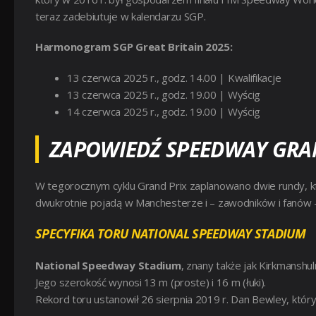
teraz zadebiutuje w kalendarzu SGP.
Harmonogram SGP Great Britain 2025:
13 czerwca 2025 r.,
godz. 14.00 |
Kwalifikacje
13 czerwca 2025 r., godz. 19.00 | W
yścig
14 czerwca 2025 r.,
godz. 19.00 | W
yścig
ZAPOWIEDŹ SPEEDWAY GRA
W tegorocznym cyklu Grand Prix zaplanowano dwie rundy, któ
dwukrotnie pojadą w Manchesterze i – zawodników i fanów –
SPECYFIKA TORU NATIONAL SPEEDWAY STADIUM
National Speedway Stadium
, znany także jak Kirkmansh
Jego szerokość wynosi 13 m (proste) i 16 m (łuki).
Rekord toru ustanowił 26 sierpnia 2019 r. Dan Bewley, który