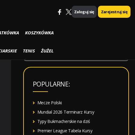
Zaloguj się
Zarejestruj się
SZUKAJ
ATKÓWKA
KOSZYKÓWKA
S
IARSKIE
TENIS
ŻUŻEL
z
u
k
POPULARNE:
a
j
:
Mecze Polski
Mundial 2026 Terminarz Kursy
Typy Bukmacherskie na dziś
Premier League Tabela Kursy