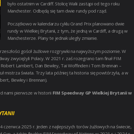
było ostatnim w Cardiff. Stolicę Walii zastąpi od tego roku
Manchester. Odbędą się tam dwie rundy pod rząd.
Początkowo w kalendarzu cyklu Grand Prix planowano dwie
rundy w Wielkiej Brytanii, z tym, że jedną w Cardiff, a drugą w
Manchesterze. Plany te jednak uległy zmianie.
rzeszłości gościł żużlowe rozgrywki na najwyższym poziomie. W
way zwyciężyli Polacy. W 2021 r. zaś rozegrano tam finał FIM
– Robert Lambert, Dan Bewley, Tai Woffinden i Tom Brennan –
mistrza świata. Trzy lata później ta historia się powtórzyła, a w
bert, Bewley i Brennan).
d nami pierwsze w historii
FIM Speedway GP Wielkiej Brytanii w
YTANII
4 czerwca 2025 r. Jeden z najlepszych torów żużlowych na świecie,
Cup, a także finałów FIM Speedway of Nations w 2021 r. i 2024 r.,