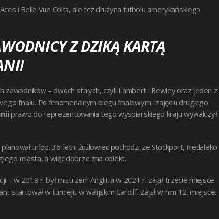
ces i Belle Vue Colts, ale też drużyna futbolu amerykańskiego
AWODNICY Z DZIKĄ KARTĄ
ANII
h zawodników – dwóch stałych, czyli Lambert i Bewley oraz jeden z
jowego finału. Po fenomenalnym biegu finałowym i zajęciu drugiego
nii
prawo do reprezentowania tego wyspiarskiego kraju wywalczył
planował urlop. 36-letni żużlowiec pochodzi ze Stockport, niedaleko
giego miasta, a więc dobrze zna obiekt.
i – w 2019 r. był mistrzem Anglii, a w 2021 r. zajął trzecie miejsce.
ii startował w turnieju w walijskim Cardiff. Zajął w nim 12. miejsce.