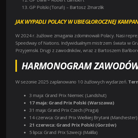
GP Polski (Toruń) – Bartosz Zmarzlik
JAK WYPADLI POLACY W UBIEGŁOROCZNEJ KAMPAN
W 2024 r. żużlowe zmagania zdominowali Polacy. Nasi reprez
Speedway of Nations. Indywidualnym mistrzem świata w Gran
Przyjemski. Drugi z zawodników, wraz z Bartoszem Bańbor
HARMONOGRAM ZAWODÓW S
W sezonie 2025 zaplanowano 10 żużlowych wydarzeń.
Term
3 maja: Grand Prix Niemiec (Landshut)
17 maja: Grand Prix Polski (Warszawa)
31 maja: Grand Prix Czech (Praga)
14 czerwca: Grand Prix Wielkiej Brytanii (Manchester)
21 czerwca: Grand Prix Polski (Gorzów)
5 lipca: Grand Prix Szwecji (Malilla)