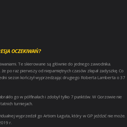
RESJA OCZEKIWAŃ?
kiwaniami. Te skierowane są głównie do jednego zawodnika.
ł, że po raz pierwszy od niepamiętnych czasów złapał zadyszkę. Co
przedni sezon kończył wyprzedzając drugiego Roberta Lamberta o 37
brakło go w półfinałach i zdobył tylko 7 punktów. W Gorzowie nie
atnich turniejach.
widualnej wyprzedził go Artiom Łaguta, który w GP jeździć nie może.
2019 r.