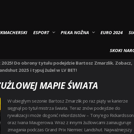
UKMACHERSKI
ESPORT
PIŁKA NOŻNA
EURO 2024
SI
IEC LANDSHUT 2025
SKOKI NARC
 2025! Do obrony tytułu podejdzie Bartosz Zmarzlik. Zobacz,
ndshut 2025 i typuj żużel w LV BET!
UŻLOWEJ MAPIE ŚWIATA
W ubiegłym sezonie Bartosz Zmarzlik po raz piąty w karierze
sięgnął po tytuł mistrza świata. Teraz znów podejdzie do
rywalizacji i może dogonić rekordzistów – Tony’ego Rickardsson
oraz Ivana Maugerowa. Wraz z innymi żużlowcami zainauguruje
zmagania podczas Grand Prix Niemiec Landshut. Najważniejszy