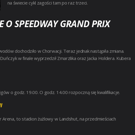
na świecie cykl zagości tam po raz trzeci.
E O SPEEDWAY GRAND PRIX
wodów dochodziło w Chorwacji. Teraz jednak nastąpiła zmiana.
 Duńczyk w finale wyprzedził Zmarzlika oraz Jacka Holdera. Kubera
ów o godz. 19.00. O godz. 14.00 rozpoczną się kwalifikacje.
I
r Arena, to stadion żużlowy w Landshut, na przedmieściach