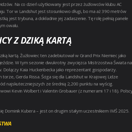
widzów. Na co dzień użytkowany jest przez żużlowców klubu AC
aju. Tor w Landshut jest stosunkowo długi, bo ma aż 390 metrów
tką jest trybuna, a dokładnie jej zadaszenie. Tę rolę pełnią panele
nym owalu.
CY Z DZIKĄ KARTĄ
dziką kartą. Żużlowiec ten zadebiutował w Grand Prix Niemiec jako
 jeździe. W tym sezonie dwukrotny zwycięzca Mistrzostwa Świata na
. Dołączy Kaia Huckenbecka jako reprezentant gospodarzy.
 torze, Gerda Rissa. Ściga się dla Landshut w Krajowej Lidze
ród najskuteczniejszych ze średnią 2,200 punktu na wyścig.
owi Kevin Wolbert i Valentin Grobauer (z numerami 17 i 18). Polsc
ię Dominik Kubera – jest on drugim stałym uczestnikiem IMŚ 2025.
ĘSTWA