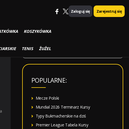
Zaloguj się
Zarejestruj się
SZUKAJ
ATKÓWKA
KOSZYKÓWKA
S
IARSKIE
TENIS
ŻUŻEL
z
u
k
POPULARNE:
a
j
:
Mecze Polski
Mundial 2026 Terminarz Kursy
a
Typy Bukmacherskie na dziś
Premier League Tabela Kursy