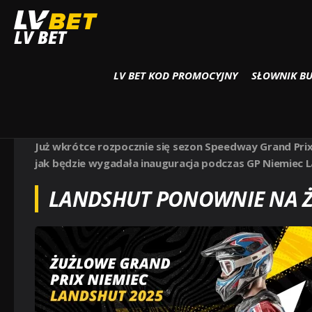
Strona główna
Żużel
ŻUŻLOWE GRAND PRIX NIEMIEC LANDSHUT 2025
LV BET
LV BET KOD PROMOCYJNY
SŁOWNIK B
ŻUŻLOWE GRAND PRIX NIEM
Żużel
Już wkrótce rozpocznie się sezon Speedway Grand Prix
jak będzie wygadała inauguracja podczas GP Niemiec La
LANDSHUT PONOWNIE NA Ż