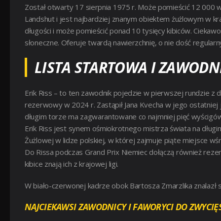
Został otwarty 17 sierpnia 1975 r. Może pomieścić 12 000 
Landshut i jest najbardziej znanym obiektem żużlowym w kr
długości i może pomieścić ponad 10 tysięcy kibiców. Ciekawos
słoneczne. Oferuje twardą nawierzchnię, o nie dość regular
LISTA STARTOWA I ZAWODNI
Erik Riss – to ten zawodnik pojedzie w pierwszej rundzie z 
rezerwowy w 2024 r. Zastąpił Jana Kvecha w jego ostatniej
długim torze ma zagwarantowane co najmniej pięć wyścigów
Erik Riss jest synem ośmiokrotnego mistrza świata na długim
Żużlowej w lidze polskiej, w której zajmuje piąte miejsce wś
Do Rissa podczas Grand Prix Niemiec dołączą również rezerw
kibice znają ich z krajowej ligi.
W biało-czerwonej kadrze obok Bartosza Zmarzlika znalazł s
NAJCIEKAWSI ZAWODNICY I FAWORYCI DO ZWYCI