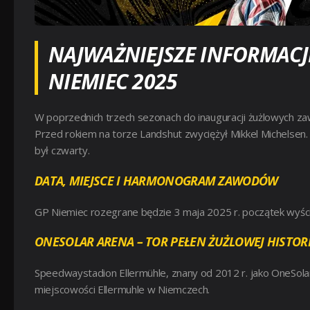
NAJWAŻNIEJSZE INFORMACJ
NIEMIEC 2025
W poprzednich trzech sezonach do inauguracji żużlowych za
Przed rokiem na torze Landshut zwyciężył Mikkel Michelsen.
był czwarty.
DATA, MIEJSCE I HARMONOGRAM ZAWODÓW
GP Niemiec rozegrane będzie 3 maja 2025 r. początek wyścig
ONESOLAR ARENA – TOR PEŁEN ŻUŻLOWEJ HISTORI
Speedwaystadion Ellermühle, znany od 2012 r. jako OneSola
miejscowości Ellermuhle w Niemczech.