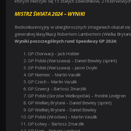
których mierzyło się 15 stałych zawodników, 2 rezerwowych i
MISTRZ ŚWIATA 2024 – WYNIKI
Bezkonkurencyjny w ubiegłorocznych zmaganiach okazał się 
generalnej klasyfikacji Robertem Lambertem (Wielka Brytania
Wyniki poszczególnych rund Speedway GP 2024:
GP Chorwacji – Jack Holder
GP Polski (Warszawa) – Daniel Bewley (sprint)
GP Polski (Warszawa) – Jason Doyle
GP Niemiec – Martin Vaculik
GP Czech – Martin Vaculik
GP Szwecji – Bartosz Zmarzlik
GP Polski (Gorzów Wielkopolski) – Fredrik Lindgren
GP Wielkiej Brytanii – Daniel Bewley (sprint)
GP Wielkiej Brytanii – Daniel Bewley
GP Polski (Wrocław) – Martin Vaculik
GP Łotwy – Bartosz Zmarzlik
GP Danii – Robert Lambert