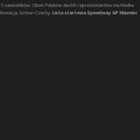
się 15 zawodników. Obok Polaków dwóch reprezentantów ma Wielka
 Słowacja, Łotwa i Czechy.
Lista startowa Speedway GP Niemiec