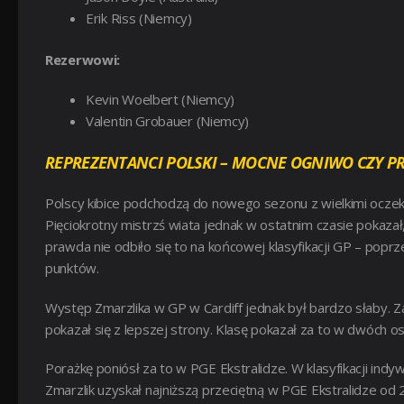
Erik Riss (Niemcy)
Rezerwowi:
Kevin Woelbert (Niemcy)
Valentin Grobauer (Niemcy)
REPREZENTANCI POLSKI – MOCNE OGNIWO CZY P
Polscy kibice podchodzą do nowego sezonu z wielkimi ocze
Pięciokrotny mistrzś wiata jednak w ostatnim czasie pokaza
prawda nie odbiło się to na końcowej klasyfikacji GP – po
punktów.
Występ Zmarzlika w GP w Cardiff jednak był bardzo słaby. Za
pokazał się z lepszej strony. Klasę pokazał za to w dwóch ost
Porażkę poniósł za to w PGE Ekstralidze. W klasyfikacji indy
Zmarzlik uzyskał najniższą przeciętną w PGE Ekstralidze od 