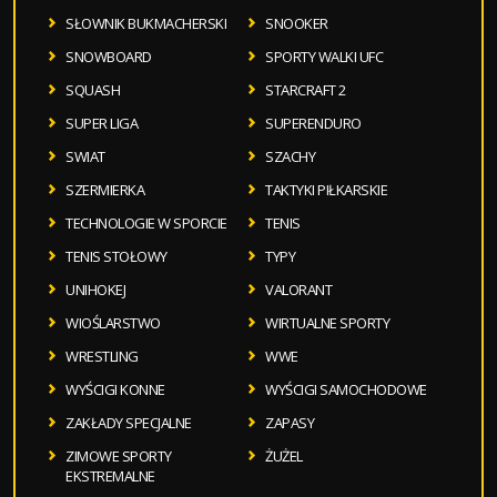
SŁOWNIK BUKMACHERSKI
SNOOKER
SNOWBOARD
SPORTY WALKI UFC
SQUASH
STARCRAFT 2
SUPER LIGA
SUPERENDURO
SWIAT
SZACHY
SZERMIERKA
TAKTYKI PIŁKARSKIE
TECHNOLOGIE W SPORCIE
TENIS
TENIS STOŁOWY
TYPY
UNIHOKEJ
VALORANT
WIOŚLARSTWO
WIRTUALNE SPORTY
WRESTLING
WWE
WYŚCIGI KONNE
WYŚCIGI SAMOCHODOWE
ZAKŁADY SPECJALNE
ZAPASY
ZIMOWE SPORTY
ŻUŻEL
EKSTREMALNE