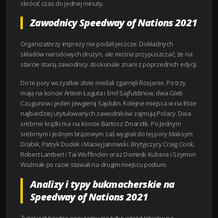
skrócić czas do jednej minuty.
Zawodnicy Speedway of Nations 2021
Organizatorzy imprezy nie podali jeszcze. Dokładnych
składów narodowych drużyn, ale można przypuszczać, że na
starcie staną zawodnicy doskonale znani z poprzednich edycji.
Do te pory wszystkie złote medali zgarnęli Rosjanie. Po trzy
mają na koncie Artiom Łaguta i Emil Sajfutdinow, dwa Gleb
Czugunow i jeden Jewgienij Sajdulin. Kolejne miejsca w na liście
najbardziej utytułowanych zawodników zajmują Polacy. Dwa
srebrne krążki ma na koncie Bartosz Zmarzlik. Po Jednym
srebrnym i jednym brązowym zaś wygrali do tej pory Maksym
Drabik, Patryk Dudek i Maciej Janowski. Brytyjczycy Craig Cook,
Robert Lambert i Tai Woffinden oraz Dominik Kubera i Szymon
Woźniak po razie stawali na drugim miejscu podium.
Analizy i typy bukmacherskie na
Speedway of Nations 2021