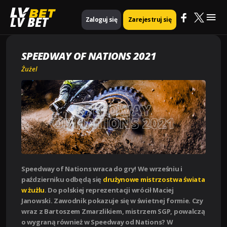
Mai
Strona główna
Żużel
Speedway of Nations 2021
LV BET
Zaloguj się
Zarejestruj się
Me
SPEEDWAY OF NATIONS 2021
Żużel
Speedway of Nations wraca do gry! We wrześniu i
październiku odbędą się
drużynowe mistrzostwa świata
w żużlu
. Do polskiej reprezentacji wrócił Maciej
Janowski. Zawodnik pokazuje się w świetnej formie. Czy
wraz z Bartoszem Zmarzlikiem, mistrzem SGP, powalczą
o wygraną również w Speedway od Nations? W