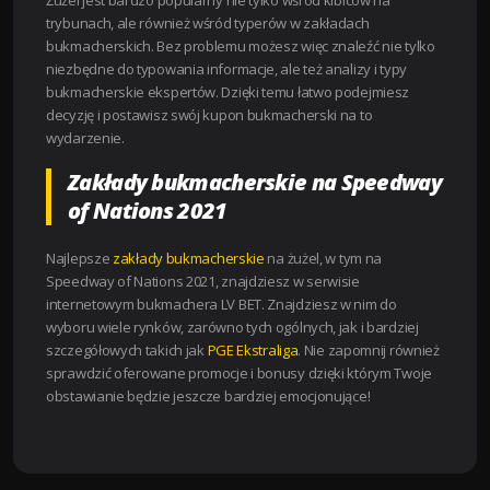
Żużel jest bardzo popularny nie tylko wśród kibiców na
trybunach, ale również wśród typerów w zakładach
bukmacherskich. Bez problemu możesz więc znaleźć nie tylko
niezbędne do typowania informacje, ale też analizy i typy
bukmacherskie ekspertów. Dzięki temu łatwo podejmiesz
decyzję i postawisz swój kupon bukmacherski na to
wydarzenie.
Zakłady bukmacherskie na Speedway
of Nations 2021
Najlepsze
zakłady bukmacherskie
na żużel, w tym na
Speedway of Nations 2021, znajdziesz w serwisie
internetowym bukmachera LV BET. Znajdziesz w nim do
wyboru wiele rynków, zarówno tych ogólnych, jak i bardziej
szczegółowych takich jak
PGE Ekstraliga
. Nie zapomnij również
sprawdzić oferowane promocje i bonusy dzięki którym Twoje
obstawianie będzie jeszcze bardziej emocjonujące!