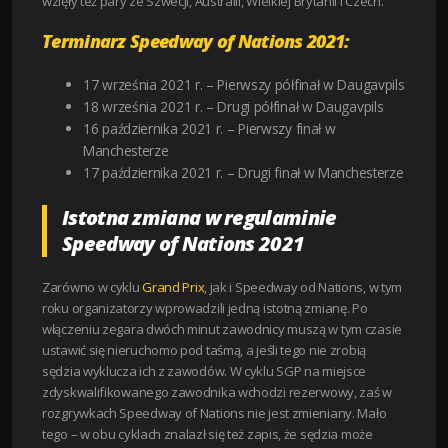
wzięły też pary ze Szwecji, Australii, Wielkiej Brytanii i Czech.
Terminarz Speedway of Nations 2021:
17 września 2021 r. – Pierwszy półfinał w Daugavpils
18 września 2021 r. – Drugi półfinał w Daugavpils
16 października 2021 r. – Pierwszy finał w
Manchesterze
17 października 2021 r. – Drugi finał w Manchesterze
Istotna zmiana w regulaminie
Speedway of Nations 2021
Zarówno w cyklu
Grand Prix
, jak i Speedway od Nations, w tym
roku organizatorzy wprowadzili jedną istotną zmianę. Po
włączeniu zegara dwóch minut zawodnicy muszą w tym czasie
ustawić się nieruchomo pod taśmą, a jeśli tego nie zrobią
sędzia wyklucza ich z zawodów. W cyklu SGP na miejsce
zdyskwalifikowanego zawodnika wchodzi rezerwowy, zaś w
rozgrywkach Speedway of Nations nie jest zmieniany. Mało
tego – w obu cyklach znalazł się też zapis, że sędzia może