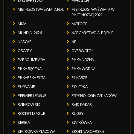
ŁYŻWIARSTWO
MARATON
MISTRZOSTWA ŚWIATA PDC
MISTRZOSTWA ŚWIATA W
PIŁCE NOŻNEJ 2022
MMA
MOTOGP
MUNDIAL 2026
NARCIARSTWO ALPEJSKIE
NASCAR
NFL
OSCARY
OVERWATCH
PARAOLIMPIADA
PIŁKA NOŻNA
PIŁKA RĘCZNA
PIŁKA WODNA
PIŁKARSKA ELITA
PILKARZE
PŁYWANIE
POLITYKA
PREMIER LEAGUE
PSYCHOLOGIA ZAKŁADÓW
RAINBOW SIX
RAJD DAKAR
ROCKET LEAGUE
RUGBY
SERIE A
SIATKÓWKA
SIATKÓWKA PLAŻOWA
SKOKI NARCIARSKIE