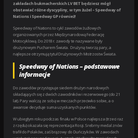
zakładach bukmacherskich LV BET będziesz mógł
obstawiać różne dyscypliny, w tym żużel – Speedway of
Nations i Speedway GP również!
Speedway of Nations to cykl zawodów żużlowych
organizowanych przez Międzynarodową Federację
Motocyklową. Do 2018 r. zawody te nazywane były
drużynowym Pucharem Świata. Drużyną tworzą pary, a
najlepsze otrzymują tytuł Drużynowych Mistrzostw Świata.
Speedway of Nations – podstawowe
informacje
Do zawodów przystępuje siedem drużyn narodowych
składających się z dwóch zawodników i rezerwowego (do 21
lat). Pary walczą ze sobą w meczach przeciwko sobie, a o
awansie decyduje suma uzyskanych punktów.
W ubiegłym roku podczas finału w Polsce najlepsza (trzeci raz
z rzędu) okazała się reprezentacja Rosji. Srebrny medal znów
trafił do Polaków, zaś brązowy do Duńczyków. W zawodach