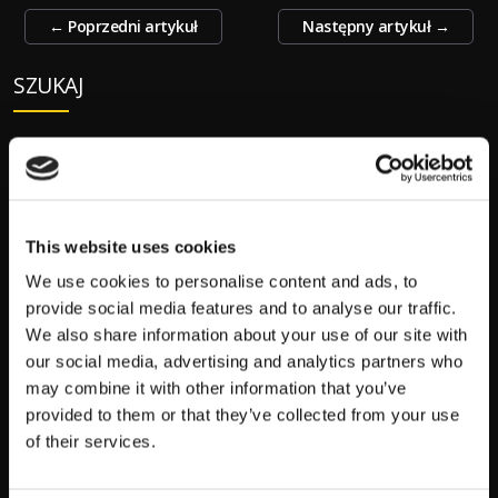
Zobacz
←
Poprzedni artykuł
Następny artykuł
→
wpisy
SZUKAJ
S
z
u
k
This website uses cookies
a
We use cookies to personalise content and ads, to
POPULARNE:
j
provide social media features and to analyse our traffic.
:
We also share information about your use of our site with
Mecze Polski
our social media, advertising and analytics partners who
Mundial 2026 Terminarz Kursy
may combine it with other information that you’ve
provided to them or that they’ve collected from your use
Typy Bukmacherskie na dziś
of their services.
Premier League Tabela Kursy
Liga Mistrzów Terminarz Kursy