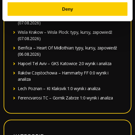
Estoril – Famalicao: typy, kursy, zapowiedź (07.08.2026)
Deny
Cambuur – Excelsior: typy, kursy, zapowiedź
(07.08.2026)
Wisla Krakow – Wisla Plock: typy, kursy, zapowiedź
(07.08.2026)
Benfica – Heart Of Midlothian: typy, kursy, zapowiedź
(06.08.2026)
Hapoel Tel Aviv – GKS Katowice 2:0 wynik i analiza
Raków Częstochowa – Hammarby FF 0:0 wynik i
analiza
Lech Poznan – KI Klaksvik 1:0 wynik i analiza
Ferencvarosi TC – Gornik Zabrze 1:0 wynik i analiza