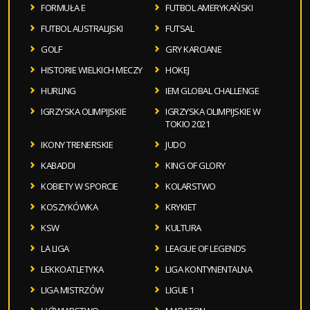
FORMUŁA E
FUTBOL AMERYKAŃSKI
FUTBOL AUSTRALIJSKI
FUTSAL
GOLF
GRY KARCIANE
HISTORIE WIELKICH MECZY
HOKEJ
HURLING
IEM GLOBAL CHALLENGE
IGRZYSKA OLIMPIJSKIE
IGRZYSKA OLIMPIJSKIE W
TOKIO 2021
IKONY TRENERSKIE
JUDO
KABADDI
KING OF GLORY
KOBIETY W SPORCIE
KOLARSTWO
KOSZYKÓWKA
KRYKIET
KSW
KULTURA
LA LIGA
LEAGUE OF LEGENDS
LEKKOATLETYKA
LIGA KONTYNENTALNA
LIGA MISTRZÓW
LIGUE 1