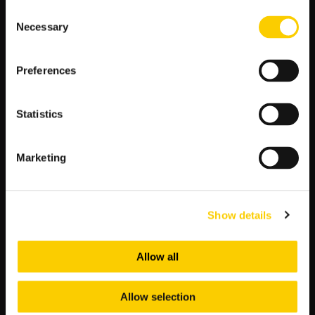
Consent
La Liga Tabela Kursy
Necessary
Selection
Ekstraklasa Tabela Kursy Bukmacherskie
Iga Świątek Typy Bukmacherskie
Preferences
Bundesliga Tabela Kursy
Serie A Tabela Kursy
Statistics
Marketing
NAJNOWSZE WPISY
Show details
Typy bukmacherskie na dziś — darmowe typy LV BET
Allow all
Polonia Warszawa – Ruch Chorzów: typy, kursy,
zapowiedź (07.08.2026)
Polonia Bytom – Pogoń Siedlce: typy, kursy, zapowiedź
Allow selection
(07.08.2026)