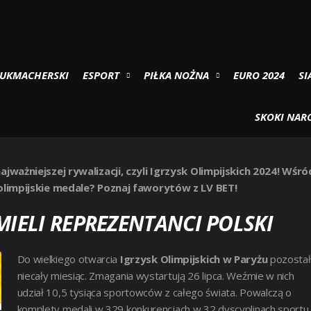
ZYSKACH OLIMPIJSKICH W PARYŻU
BUKMACHERSKI
ESPORT
PIŁKA NOŻNA
EURO 2024
SI
 NA IGRZYSKACH OLIMPIJSKICH
SKOKI NARC
ważniejszej rywalizacji, czyli Igrzysk Olimpijskich 2024! Wśró
olimpijskie medale? Poznaj faworytów z LV BET!
MIELI REPREZENTANCI POLSKI
Do wielkiego otwarcia
Igrzysk Olimpijskich w Paryżu
pozostał
niecały miesiąc. Zmagania wystartują 26 lipca. Weźmie w nich
udział 10,5 tysiąca sportowców z całego świata. Powalczą o
komplety medali w 329 konkurencjach w 32 dyscyplinach sportu.