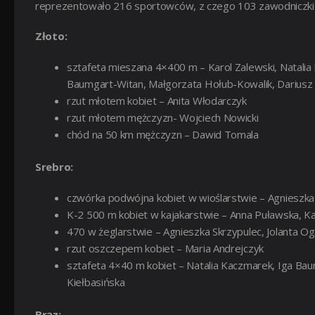
reprezentowało 216 sportowców, z czego 103 zawodniczki o
Złoto:
sztafeta mieszana 4×400 m – Karol Zalewski, Natalia 
Baumgart-Witan, Małgorzata Hołub-Kowalik, Dariusz
rzut młotem kobiet – Anita Włodarczyk
rzut młotem mężczyzn- Wojciech Nowicki
chód na 50 km mężczyzn – Dawid Tomala
Srebro:
czwórka podwójna kobiet w wioślarstwie – Agnieszka 
K-2 500 m kobiet w kajakarstwie – Anna Puławska, Ka
470 w żeglarstwie – Agnieszka Skrzypulec, Jolanta Oga
rzut oszczepem kobiet – Maria Andrejczyk
sztafeta 4×40 m kobiet – Natalia Kaczmarek, Iga Bau
Kiełbasińska
Brąz: