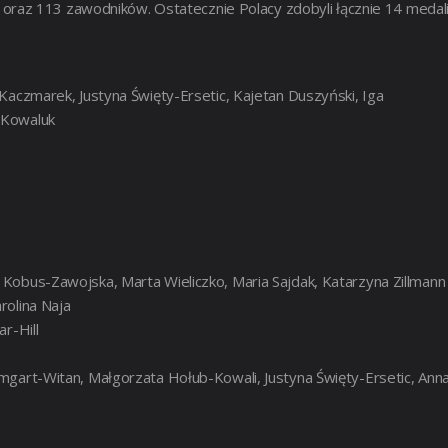
raz 113 zawodników. Ostatecznie Polacy zdobyli łącznie 14 medali
Kaczmarek, Justyna Święty-Ersetic, Kajetan Duszyński, Iga
 Kowaluk
Kobus-Zawojska, Marta Wieliczko, Maria Sajdak, Katarzyna Zillmann
rolina Naja
r-Hill
mgart-Witan, Małgorzata Hołub-Kowali, Justyna Święty-Ersetic, Ann