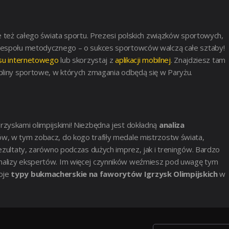
e też całego świata sportu. Prezesi polskich związków sportowych,
 zespołu metodycznego – o sukces sportowców walczą całe sztaby!
su internetowego
lub skorzystaj z
aplikacji mobilnej
. Znajdziesz tam
pliny sportowe, w których zmagania odbędą się w Paryżu.
rzyskami olimpijskimi! Niezbędna jest dokładną
analiza
jów, w tym zobacz, do kogo trafiły medale mistrzostw świata,
ezultaty, zarówno podczas dużych imprez, jak i treningów. Bardzo
nalizy ekspertów. Im więcej czynników weźmiesz pod uwagę tym
oje
typy bukmacherskie na faworytów Igrzysk Olimpijskich
w