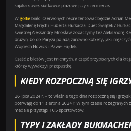
kajakarstwie, siatkówce plażowej czy szermierce.
W
golfie
biało-czerwonych reprezentować będzie Adrian M
Magdalenę Fręch i Huberta Hurkacza. Duet Świątek / Hurkac
świetnej Aleksandry Mirosław zobaczymy też Aleksandrę Kałuc
drużyn, bo do Paryża pojadą zarówno kobiety, jak i mężczyź
Wojciech Nowicki i Paweł Fajdek.
Część z biletów jest imiennych, a część przypisanych dla kraj
którzy wywalczyli przepustkę.
KIEDY ROZPOCZNĄ SIĘ IGRZ
26 lipca 2024 r. – to właśnie tego dnia rozpoczną się Igrzy
potrwają do 11 sierpnia 2024 r. W tym czasie rozegranych 
medale przystąpi 10.5 sportowców.
TYPY I ZAKŁADY BUKMACHER