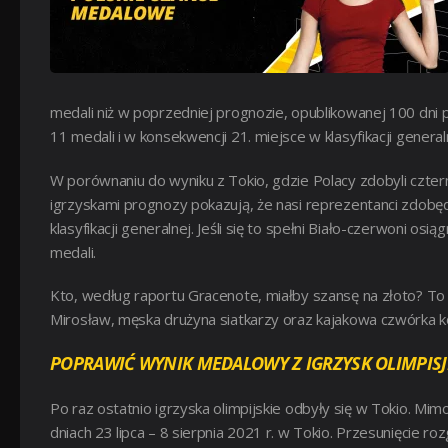
medali niż w poprzedniej prognozie, opublikowanej 100 dni 
11 medali i w konsekwencji 21. miejsce w klasyfikacji general
W porównaniu do wyniku z Tokio, gdzie Polacy zdobyli czter
igrzyskami prognozy pokazują, że nasi reprezentanci zdobędą
klasyfikacji generalnej. Jeśli się to spełni Biało-czerwoni os
medali.
Kto, według raportu Gracenote, miałby szansę na złoto? To 
Mirosław, męska drużyna siatkarzy oraz kajakowa czwórka k
POPRAWIĆ WYNIK MEDALOWY Z IGRZYSK OLIMPISJ
Po raz ostatnio igrzyska olimpijskie odbyły się w Tokio. Mi
dniach 23 lipca – 8 sierpnia 2021 r. w Tokio. Przesunięc