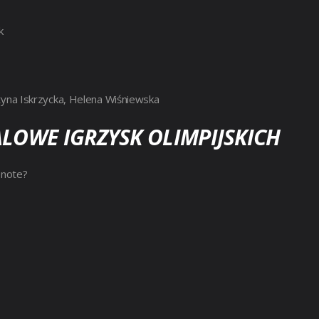
k
tyna Iskrzycka, Helena Wiśniewska
LOWE IGRZYSK OLIMPIJSKICH
enote?