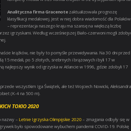
Analityczna firma Gracenote
zaktualizowała prognozę
klasyfikacji medalowej. Jest w niej dobra wiadomość dla Polaków
– reprezentacja naszego kraju ma szansę na większą liczbę
przez igrzyskami. Według wcześniejszej Biało-czerwoni mogli zdoby
nej.
naście krążków, nie były to pomyśle przewidywania. Na 30 dni przed
 15 medali, po 5 złotych, srebrnych i brązowych i byli 17 w
iągną najlepszy wynik od igrzyska w Atlancie w 1996, gdzie zdobyli 17
przede wszystkim Iga Świątek, ale też Wojciech Nowicki, Aleksandr
obiet (K-4 na 500 m).
KICH TOKIO 2020
mo nazwy –
Letnie Igrzyska Olimpijskie 2020
– zmagania odbyły się w
ie rozgrywek było spowodowane wybuchem pandemii COVID-19.
Polskę