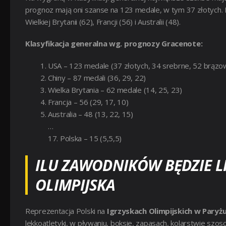
prognoz mają oni szanse na 123 medale, w tym 37 złotych. Ko
Wielkiej Brytanii (62), Francji (56) i Australii (48).
Klasyfikacja generalna wg. prognozy Gracenote:
USA – 123 medale (37 złotych, 34 srebrne, 52 brązo
Chiny – 87 medali (36, 29, 22)
Wielka Brytania – 62 medale (14, 25, 23)
Francja – 56 (29, 17, 10)
Australia – 48 (13, 22, 15)
…
17. Polska – 15 (5,5,5)
ILU ZAWODNIKÓW BĘDZIE L
OLIMPIJSKA
Reprezentacja Polski na
Igrzyskach Olimpijskich w Paryż
lekkoatletyki, w pływaniu, boksie, zapasach, kolarstwie sz