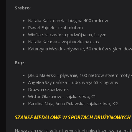
Srebro:
Natalia Kaczmarek – bieg na 400 metrów
Paweł Fajdek – rzut młotem
Wioślarska czwórka podwójna mężczyzn
Natalia Kałucka – wspinaczka na czas
Katarzyna Wasick – pływanie, 50 metrów stylem do
Brąz:
Jakub Majerski – pływanie, 100 metrów stylem moty
Angelika Szymańska – judo, waga 63 kilogramy
Drużyna szpadzistek
Wiktor Głazunow – kajakarstwo, C1
Karolina Naja, Anna Puławska, kajakarstwo, K2
SZANSE MEDALOWE W SPORTACH DRUŻYNOWYCH
Na wygraną w klasyfikacji generalnej największe szanse maj