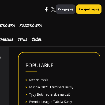
Zaloguj się
Zarejestruj się
SZUKAJ
ATKÓWKA
KOSZYKÓWKA
S
IARSKIE
TENIS
ŻUŻEL
z
u
d
k
POPULARNE:
a
j
:
Mecze Polski
Mundial 2026 Terminarz Kursy
Typy Bukmacherskie na dziś
Premier League Tabela Kursy