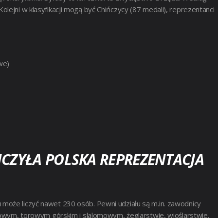
lejni w klasyfikacji mogą być Chińczycy (87 medali), reprezentanci
we)
ICZYŁA POLSKA REPREZENTACJA
u
może liczyć nawet 230 osób. Pewni udziału są m.in. zawodnicy
osowym, torowym górskim i slalomowym, żeglarstwie, wioślarstwie,