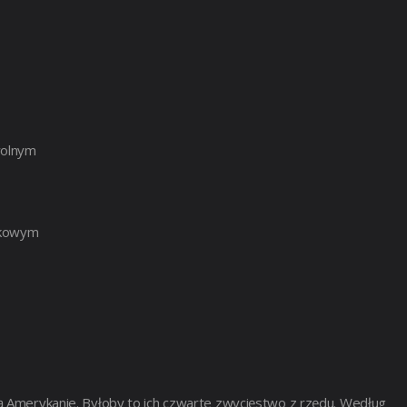
wolnym
lkowym
ą Amerykanie. Byłoby to ich czwarte zwycięstwo z rzędu. Według