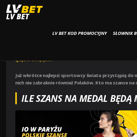
Strona główna
Igrzyska Olimpijskie
POLSKIE SZANSE MEDALOWE NA IGR
LV BET
LV BET KOD PROMOCYJNY
SŁOWNIK 
POLSKIE SZANSE MEDALOWE
W PARYŻU
Igrzyska Olimpijskie
Już wkrótce najlepsi sportowcy świata przystąpią do naj
nich nie zabraknie również Polaków. Kto ma szanse na 
ILE SZANS NA MEDAL BĘDĄ 