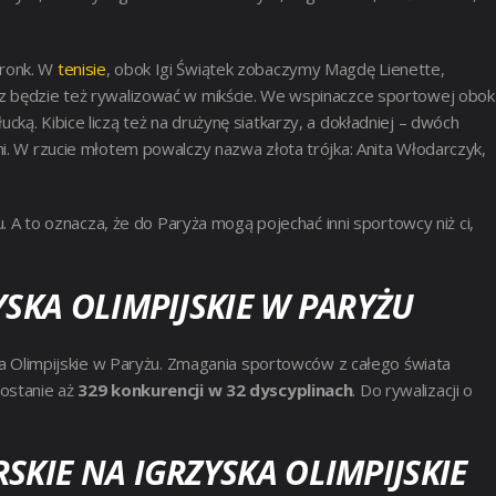
eronk. W
tenisie
, obok Igi Świątek zobaczymy Magdę Lienette,
z będzie też rywalizować w mikście. We wspinaczce sportowej obok
ką. Kibice liczą też na drużynę siatkarzy, a dokładniej – dwóch
ni. W rzucie młotem powalczy nazwa złota trójka: Anita Włodarczyk,
u. A to oznacza, że do Paryża mogą pojechać inni sportowcy niż ci,
YSKA OLIMPIJSKIE W PARYŻU
ska Olimpijskie w Paryżu. Zmagania sportowców z całego świata
zostanie aż
329 konkurencji w 32 dyscyplinach
. Do rywalizacji o
SKIE NA IGRZYSKA OLIMPIJSKIE