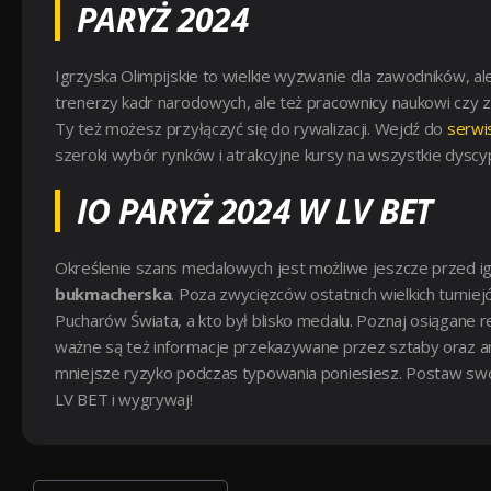
PARYŻ 2024
Igrzyska Olimpijskie to wielkie wyzwanie dla zawodników, al
trenerzy kadr narodowych, ale też pracownicy naukowi czy
Ty też możesz przyłączyć się do rywalizacji. Wejdź do
serwi
szeroki wybór rynków i atrakcyjne kursy na wszystkie dyscy
IO PARYŻ 2024 W LV BET
Określenie szans medalowych jest możliwe jeszcze przed ig
bukmacherska
. Poza zwycięzców ostatnich wielkich turnie
Pucharów Świata, a kto był blisko medalu. Poznaj osiągane r
ważne są też informacje przekazywane przez sztaby oraz a
mniejsze ryzyko podczas typowania poniesiesz. Postaw sw
LV BET i wygrywaj!