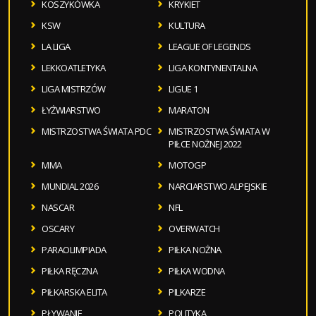
KOSZYKÓWKA
KRYKIET
KSW
KULTURA
LA LIGA
LEAGUE OF LEGENDS
LEKKOATLETYKA
LIGA KONTYNENTALNA
LIGA MISTRZÓW
LIGUE 1
ŁYŻWIARSTWO
MARATON
MISTRZOSTWA ŚWIATA PDC
MISTRZOSTWA ŚWIATA W
PIŁCE NOŻNEJ 2022
MMA
MOTOGP
MUNDIAL 2026
NARCIARSTWO ALPEJSKIE
NASCAR
NFL
OSCARY
OVERWATCH
PARAOLIMPIADA
PIŁKA NOŻNA
PIŁKA RĘCZNA
PIŁKA WODNA
PIŁKARSKA ELITA
PILKARZE
PŁYWANIE
POLITYKA