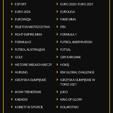
ESPORT
EURO 2020 / EURO 2021
EURO 2024
EUROLIGA
EUROWIZJA
FAME MMA
FELIETON MISTRZOSTWA
FEN
FIGHT EMPIRE MMA
FORMUŁA 1
FORMUŁA E
FUTBOL AMERYKAŃSKI
FUTBOL AUSTRALIJSKI
FUTSAL
GOLF
GRY KARCIANE
HISTORIE WIELKICH MECZY
HOKEJ
HURLING
IEM GLOBAL CHALLENGE
IGRZYSKA OLIMPIJSKIE
IGRZYSKA OLIMPIJSKIE W
TOKIO 2021
IKONY TRENERSKIE
JUDO
KABADDI
KING OF GLORY
KOBIETY W SPORCIE
KOLARSTWO