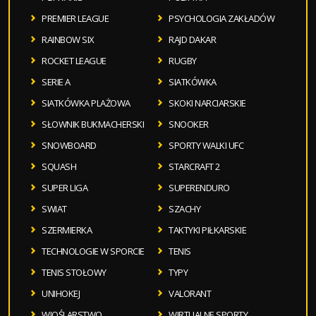
PREMIER LEAGUE
PSYCHOLOGIA ZAKŁADÓW
RAINBOW SIX
RAJD DAKAR
ROCKET LEAGUE
RUGBY
SERIE A
SIATKÓWKA
SIATKÓWKA PLAŻOWA
SKOKI NARCIARSKIE
SŁOWNIK BUKMACHERSKI
SNOOKER
SNOWBOARD
SPORTY WALKI UFC
SQUASH
STARCRAFT 2
SUPER LIGA
SUPERENDURO
SWIAT
SZACHY
SZERMIERKA
TAKTYKI PIŁKARSKIE
TECHNOLOGIE W SPORCIE
TENIS
TENIS STOŁOWY
TYPY
UNIHOKEJ
VALORANT
WIOŚLARSTWO
WIRTUALNE SPORTY