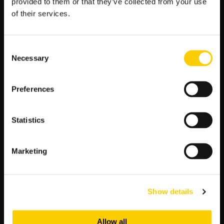
provided to them or that they’ve collected from your use
Typy Bukmacherskie na dziś
of their services.
Premier League Tabela Kursy
Liga Mistrzów Terminarz Kursy
Consent
La Liga Tabela Kursy
Necessary
Selection
Ekstraklasa Tabela Kursy Bukmacherskie
Iga Świątek Typy Bukmacherskie
Preferences
Bundesliga Tabela Kursy
Serie A Tabela Kursy
Statistics
Marketing
NAJNOWSZE WPISY
Show details
ŁKS Łódź – Chrobry Głogów: typy, kursy, zapowiedź
Allow all