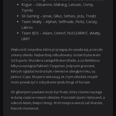
Rogue – Odoamne, Malrang, Larssen, Comp,
Trymbi
SK Gaming – Jenax, Gilius, Sertuss, Jezu, Treatz
Team Vitality – Alphari, Selfmade, Perkz, Carzzy,
Labrov.
Team BDS – Adam, Cinkrof, NUCLEARINT, xMatty,
LIMIT
Większość zespołów, które przystąpią do rywalizacji, przeszło
zmiany składu. Najbardziej odbudowany został chyba team
G2 Esports. Wundera zastąpił Broken Blade, a za Rekklesa i
Mikyxa wystąpią Flakked i Targamas. Jedynymi graczami,
których oglądać można było również w ubiegłym roku, są
Jankos i Caps. Eksperci wskazują, że z tym składzie zespół
może powalczyć o odzyskanie tytułu Kings of Europe.
Ich głównymi rywalami może być Fnatic, który również wystąpi
w dużej części w nowym składzie. Pozostali Upset i Hylissand, a
odeszli Adam, Bwipo i Nisqy. W ich miejsce weszli zaś Wunder,
Razork i Humanoir.