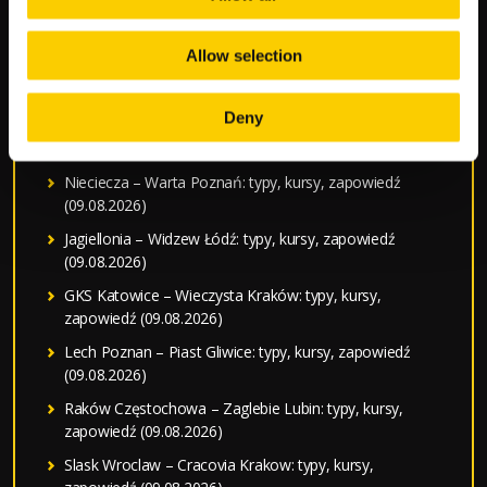
(09.08.2026)
Typy bukmacherskie na dziś — darmowe typy LV BET
Allow selection
Sparta Rotterdam – Feyenoord: typy, kursy, zapowiedź
(09.08.2026)
Deny
Benfica – Academico Viseu: typy, kursy, zapowiedź
(09.08.2026)
Nieciecza – Warta Poznań: typy, kursy, zapowiedź
(09.08.2026)
Jagiellonia – Widzew Łódź: typy, kursy, zapowiedź
(09.08.2026)
GKS Katowice – Wieczysta Kraków: typy, kursy,
zapowiedź (09.08.2026)
Lech Poznan – Piast Gliwice: typy, kursy, zapowiedź
(09.08.2026)
Raków Częstochowa – Zaglebie Lubin: typy, kursy,
zapowiedź (09.08.2026)
Slask Wroclaw – Cracovia Krakow: typy, kursy,