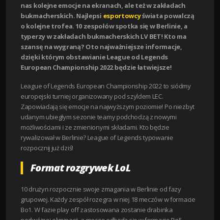
nas kolejne emocje na ekranach, ale też w zakładach
bukmacherskich. Najlepsi
esportowcy
świata powalczą
o kolejne trofea. 10 zespołów spotka się w Berlinie, a
typerzy w zakładach bukmacherskich LV BET! Kto ma
szansę na wygraną? Oto najważniejsze informacje,
dzięki którym obstawianie League od Legends
European Championship 2022 będzie łatwiejsze!
League of Legends European Championship 2022 to siódmy
europejski turniej organizowany pod szyldem LEC.
Zapowiadają się emocje na najwyższym poziomie! Po niezbyt
udanym ubiegłym sezonie teamy podchodzą z nowymi
możliwościami i ze zmienionymi składami. Kto będzie
rywalizował w Berlinie? League of Legends typowanie
rozpocznij już dziś!
Format rozgrywek LoL
10 drużyn rozpocznie swoje zmagania w Berlinie od fazy
grupowej. Każdy zespół rozegra w niej 18 meczów w formacie
Bo1. W fazie play off zastosowana zostanie drabinka