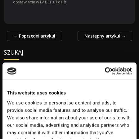
obstawianie w LV BET już dziś!
Zobacz
←
Poprzedni artykuł
Następny artykuł
→
wpisy
SZUKAJ
S
z
u
This website uses cookies
k
We use cookies to personalise content and ads, to
a
POPULARNE:
provide social media features and to analyse our traffic.
j
We also share information about your use of our site with
:
our social media, advertising and analytics partners who
Mecze Polski
may combine it with other information that you’ve
Mundial 2026 Terminarz Kursy