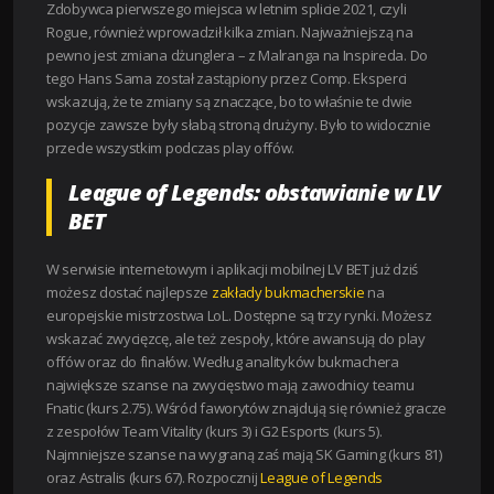
Zdobywca pierwszego miejsca w letnim splicie 2021, czyli
Rogue, również wprowadził kilka zmian. Najważniejszą na
pewno jest zmiana dżunglera – z Malranga na Inspireda. Do
tego Hans Sama został zastąpiony przez Comp. Eksperci
wskazują, że te zmiany są znaczące, bo to właśnie te dwie
pozycje zawsze były słabą stroną drużyny. Było to widocznie
przede wszystkim podczas play offów.
League of Legends: obstawianie w LV
BET
W serwisie internetowym i aplikacji mobilnej LV BET już dziś
możesz dostać najlepsze
zakłady bukmacherskie
na
europejskie mistrzostwa LoL. Dostępne są trzy rynki. Możesz
wskazać zwycięzcę, ale też zespoły, które awansują do play
offów oraz do finałów. Według analityków bukmachera
największe szanse na zwycięstwo mają zawodnicy teamu
Fnatic (kurs 2.75). Wśród faworytów znajdują się również gracze
z zespołów Team Vitality (kurs 3) i G2 Esports (kurs 5).
Najmniejsze szanse na wygraną zaś mają SK Gaming (kurs 81)
oraz Astralis (kurs 67). Rozpocznij
League of Legends