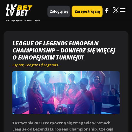
Mai
Strona główna
Esport
LV BET
Zaloguj się
Zarejestruj się
League of Legends European Championship – dowiedz się więcej o
europejskim turnieju!
Me
LEAGUE OF LEGENDS EUROPEAN
CHAMPIONSHIP – DOWIEDZ SIĘ WIĘCEJ
O EUROPEJSKIM TURNIEJU!
Esport
,
League Of Legends
14 stycznia 2022 r rozpoczną się zmagania w ramach
League od Legends European Championship. Czekają