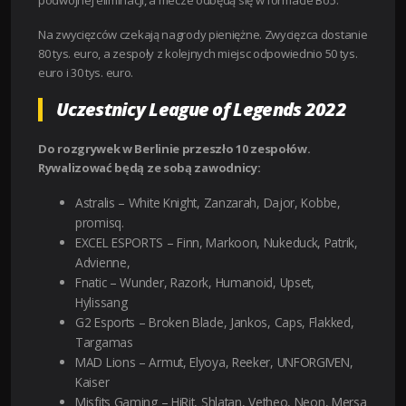
podwójnej eliminacji, a mecze odbędą się w formacie Bo5.
Na zwycięzców czekają nagrody pieniężne. Zwycięzca dostanie
80 tys. euro, a zespoły z kolejnych miejsc odpowiednio 50 tys.
euro i 30 tys. euro.
Uczestnicy League of Legends 2022
Do rozgrywek w Berlinie przeszło 10 zespołów.
Rywalizować będą ze sobą zawodnicy:
Astralis – White Knight, Zanzarah, Dajor, Kobbe,
promisq.
EXCEL ESPORTS – Finn, Markoon, Nukeduck, Patrik,
Advienne,
Fnatic – Wunder, Razork, Humanoid, Upset,
Hylissang
G2 Esports – Broken Blade, Jankos, Caps, Flakked,
Targamas
MAD Lions – Armut, Elyoya, Reeker, UNFORGIVEN,
Kaiser
Misfits Gaming – HiRit, Shlatan, Vetheo, Neon, Mersa