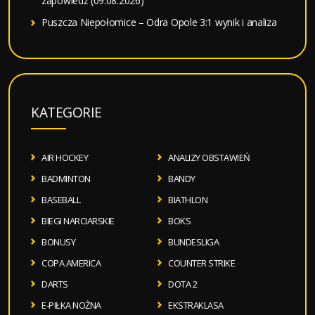
zapowiedź (09.08.2026)
Puszcza Niepołomice – Odra Opole 3:1 wynik i analiza
KATEGORIE
AIR HOCKEY
ANALIZY OBSTAWIEŃ
BADMINTON
BANDY
BASEBALL
BIATHLON
BIEGI NARCIARSKIE
BOKS
BONUSY
BUNDESLIGA
COPA AMERICA
COUNTER STRIKE
DARTS
DOTA 2
E-PIŁKA NOŻNA
EKSTRAKLASA