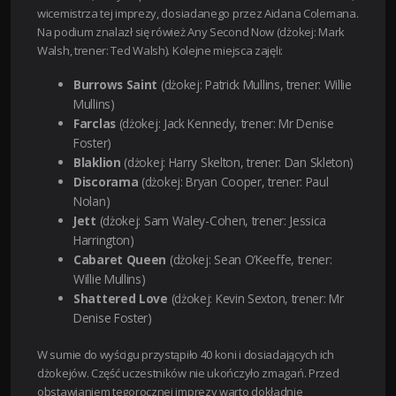
wicemistrza tej imprezy, dosiadanego przez Aidana Colemana.
Na podium znalazł się rówież Any Second Now (dżokej: Mark
Walsh, trener: Ted Walsh). Kolejne miejsca zajęli:
Burrows Saint
(dżokej: Patrick Mullins, trener: Willie
Mullins)
Farclas
(dżokej: Jack Kennedy, trener: Mr Denise
Foster)
Blaklion
(dżokej: Harry Skelton, trener: Dan Skleton)
Discorama
(dżokej: Bryan Cooper, trener: Paul
Nolan)
Jett
(dżokej: Sam Waley-Cohen, trener: Jessica
Harrington)
Cabaret Queen
(dżokej: Sean O’Keeffe, trener:
Willie Mullins)
Shattered Love
(dżokej: Kevin Sexton, trener: Mr
Denise Foster)
W sumie do wyścigu przystąpiło 40 koni i dosiadających ich
dżokejów. Część uczestników nie ukończyło zmagań. Przed
obstawianiem tegorocznej imprezy warto dokładnie