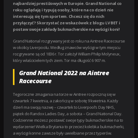
najbardziej prestiżowych w Europie. Grand National co
roku oglądają i typują osoby, które na co dzień nie
interesują się tym sportem. Chcesz się do nich
przyłączyć? Skorzystać ze wskazówek z blogu LV BET i
postaw swoje zakłady bukmacherskie na wyścigi koni!
Grand National rozgrywany jest co roku na Aintree Racecourse
w okolicy Liverpoolu. Według znawców wyścigi w tym miejscu
rozgrywane są od 1836 r. Tor założył William Philip Molyneux,
który właścicielem tych ziem. Tor ma długość 6 907 m.
Grand National 2022 na Aintree
Racecourse
Tegoroczne zmagania na torze w Aintree rozpoczną się w
czwartek 7 kwietnia, a zakończą w sobotę 9 kwietnia. Każdy
dzień ma swoją nazwę – czwartek to Liverpool’s Day NHS,
piątek do Randox Ladies Day, a sobota – Grand National Day.
Codziennie możesz postawić swoje typy bukmacherskie na to
wydarzenie! Wielka Brytania to przecież kolebka bukmacherki,
a wyścigi konne zawsze były uwielbiane przez typerów.