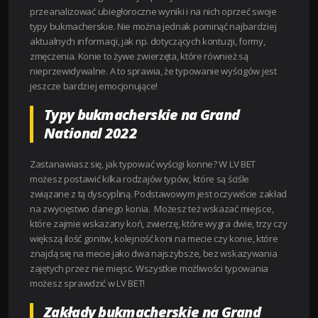
przeanalizować ubiegłoroczne wyniki i na nich oprzeć swoje
typy bukmacherskie. Nie można jednak pominąć najbardziej
aktualnych informacji, jak np. dotyczących kontuzji, formy,
zmęczenia. Konie to żywe zwierzęta, które również są
nieprzewidywalne. A to sprawia, że typowanie wyścigów jest
jeszcze bardziej emocjonujące!
Typy bukmacherskie na Grand
National 2022
Zastanawiasz się, jak typować wyścigi konne? W LV BET
możesz postawić kilka rodzajów typów, które są ściśle
związane z tą dyscypliną. Podstawowym jest oczywiście zakład
na zwycięstwo danego konia. Możesz też wskazać miejsce,
które zajmie wskazany koń, zwierzę, które wygra dwie, trzy czy
większą ilość gonitw, kolejność koni na mecie czy konie, które
znajdą się na mecie jako dwa najszybsze, bez wskazywania
zajętych przez nie miejsc. Wszystkie możliwości typowania
możesz sprawdzić w LV BET!
Zakłady bukmacherskie na Grand