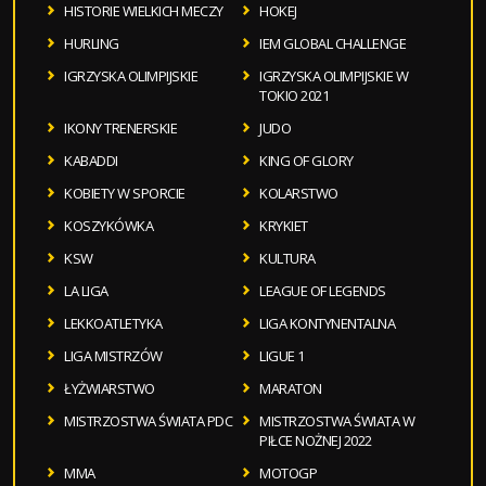
HISTORIE WIELKICH MECZY
HOKEJ
HURLING
IEM GLOBAL CHALLENGE
IGRZYSKA OLIMPIJSKIE
IGRZYSKA OLIMPIJSKIE W
TOKIO 2021
IKONY TRENERSKIE
JUDO
KABADDI
KING OF GLORY
KOBIETY W SPORCIE
KOLARSTWO
KOSZYKÓWKA
KRYKIET
KSW
KULTURA
LA LIGA
LEAGUE OF LEGENDS
LEKKOATLETYKA
LIGA KONTYNENTALNA
LIGA MISTRZÓW
LIGUE 1
ŁYŻWIARSTWO
MARATON
MISTRZOSTWA ŚWIATA PDC
MISTRZOSTWA ŚWIATA W
PIŁCE NOŻNEJ 2022
MMA
MOTOGP