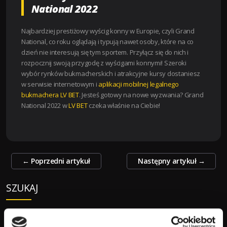
National 2022
Najbardziej prestiżowy wyścig konny w Europie, czyli Grand
National, co roku oglądają i typują nawet osoby, które na co
dzień nie interesują się tym sportem. Przyłącz się do nich i
rozpocznij swoją przygodę z wyścigami konnymi! Szeroki
wybór rynków bukmacherskich i atrakcyjne kursy dostaniesz
w serwisie internetowym i
aplikacji mobilnej legalnego
bukmachera LV BET
. Jesteś gotowy na nowe wyzwania? Grand
National 2022 w
LV BET
czeka właśnie na Ciebie!
Zobacz
←
Poprzedni artykuł
Następny artykuł
→
wpisy
SZUKAJ
S