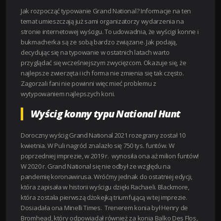
Jak rozpocząć typowanie Grand National? Informacje na ten
temat umieszczają już sami organizatorzy wydarzenia na
stronie internetowej wyścigu. To udowadnia, że wyścigi konne i
bukmacherka są ze sobą bardzo związane. Jak podają,
decydując się na typowanie w ostatnich latach warto
przyglądać się wcześniejszym zwycięzcom. Okazuje się, że
najlepsze zwierzęta i ich forma nie zmienia się tak często.
Zagorzali fani nie powinni więc mieć problemu z
wytypowaniem najlepszych koni.
Wyścig konny typu National Hunt
Doroczny wyścig Grand National 2021 rozegrany został 10
kwietnia. W Puli nagród znalazło się 750 tys. funtów. W
poprzedniej imprezie, w 2019 r. wynosiła ona aż milion funtów!
W 2020 r. Grand National się nie odbył ze względu na
pandemię koronawirusa. Wróćmy jednak do ostatniej edycji,
która zapisała w historii wyścigu dzięki Rachaeli. Blackmore,
która została pierwszą dżokejką triumfującą w tej imprezie.
Dosiadała ona Minelli Times. Trenerem konia był Henry de
Bromhead, który odpowiadał również za konia Balko Des Flos,