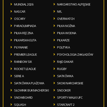
MUNDIAL 2026
NARCIARSTWO ALPEJSKIE
NASCAR
NFL
OSCARY
OVERWATCH
PARAOLIMPIADA
PIŁKA NOŻNA
PIŁKA RĘCZNA
PIŁKA WODNA
PIŁKARSKA ELITA
PILKARZE
PŁYWANIE
POLITYKA
PREMIER LEAGUE
PSYCHOLOGIA ZAKŁADÓW
RAINBOW SIX
RAJD DAKAR
ROCKET LEAGUE
RUGBY
SERIE A
SIATKÓWKA
SIATKÓWKA PLAŻOWA
SKOKI NARCIARSKIE
SŁOWNIK BUKMACHERSKI
SNOOKER
SNOWBOARD
SPORTY WALKI UFC
SQUASH
STARCRAFT 2