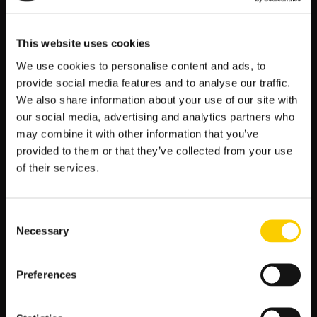
z
u
This website uses cookies
k
a
We use cookies to personalise content and ads, to
POPULARNE:
provide social media features and to analyse our traffic.
j
We also share information about your use of our site with
:
Mecze Polski
our social media, advertising and analytics partners who
may combine it with other information that you’ve
Mundial 2026 Terminarz Kursy
provided to them or that they’ve collected from your use
Typy Bukmacherskie na dziś
of their services.
Premier League Tabela Kursy
Liga Mistrzów Terminarz Kursy
Consent
La Liga Tabela Kursy
Necessary
Selection
Ekstraklasa Tabela Kursy Bukmacherskie
Iga Świątek Typy Bukmacherskie
Preferences
Bundesliga Tabela Kursy
Serie A Tabela Kursy