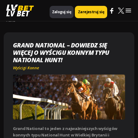
Mai
Strona główna
Wyścigi konne
LV BET
Zaloguj się
Zarejestruj się
Grand National – dowiedz się więcej o wyścigu konnym typu National
Hunt!
Me
GRAND NATIONAL – DOWIEDZ SIĘ
WIĘCEJ O WYŚCIGU KONNYM TYPU
NATIONAL HUNT!
Wyścigi Konne
Grand National to jeden z najważniejszych wyścigów
konnych typu National Hunt w Wielkiej Brytanii i