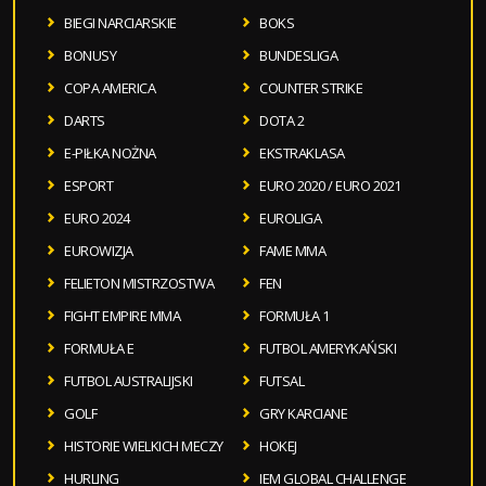
BIEGI NARCIARSKIE
BOKS
BONUSY
BUNDESLIGA
COPA AMERICA
COUNTER STRIKE
DARTS
DOTA 2
E-PIŁKA NOŻNA
EKSTRAKLASA
ESPORT
EURO 2020 / EURO 2021
EURO 2024
EUROLIGA
EUROWIZJA
FAME MMA
FELIETON MISTRZOSTWA
FEN
FIGHT EMPIRE MMA
FORMUŁA 1
FORMUŁA E
FUTBOL AMERYKAŃSKI
FUTBOL AUSTRALIJSKI
FUTSAL
GOLF
GRY KARCIANE
HISTORIE WIELKICH MECZY
HOKEJ
HURLING
IEM GLOBAL CHALLENGE