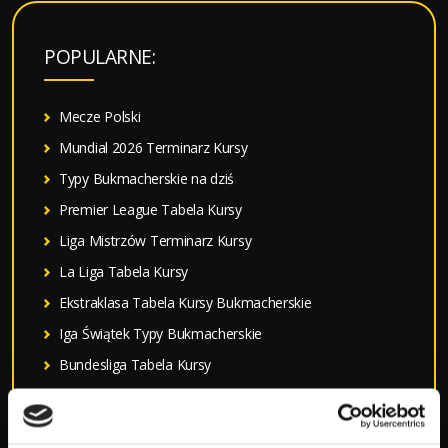
k
a
POPULARNE:
j
:
Mecze Polski
Mundial 2026 Terminarz Kursy
Typy Bukmacherskie na dziś
Premier League Tabela Kursy
Liga Mistrzów Terminarz Kursy
La Liga Tabela Kursy
Ekstraklasa Tabela Kursy Bukmacherskie
Iga Świątek Typy Bukmacherskie
Bundesliga Tabela Kursy
Serie A Tabela Kursy