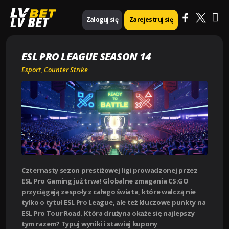
Ma
Strona główna
Esport
ESL Pro League Season 14
LV BET
Zaloguj się
Zarejestruj się
Me
ESL PRO LEAGUE SEASON 14
Esport
,
Counter Strike
Czternasty sezon prestiżowej ligi prowadzonej przez
ESL Pro Gaming już trwa! Globalne zmagania CS:GO
przyciągają zespoły z całego świata, które walczą nie
tylko o tytuł ESL Pro League, ale też kluczowe punkty na
ESL Pro Tour Road. Która drużyna okaże się najlepszy
tym razem? Typuj wyniki i stawiaj kupony