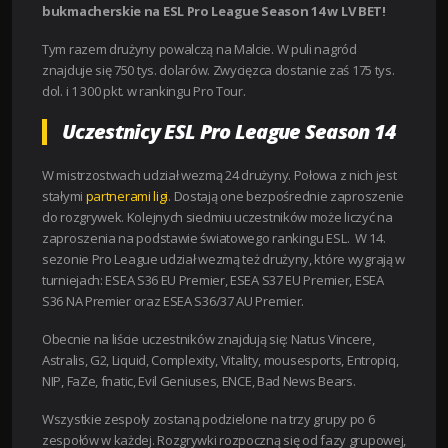
bukmacherskie na ESL Pro League Season 14 w LV BET!
Tym razem drużyny powalczą na Malcie. W puli nagród
znajduje się 750 tys. dolarów. Zwycięzca dostanie zaś 175 tys.
dol. i 1 300 pkt. w rankingu Pro Tour.
Uczestnicy ESL Pro League Season 14
W mistrzostwach udział wezmą 24 drużyny. Połowa z nich jest
stałymi
partnerami ligi
. Dostają one bezpośrednie zaproszenie
do rozgrywek. Kolejnych siedmiu uczestników może liczyć na
zaproszenia na podstawie światowego rankingu ESL. W 14.
sezonie Pro League udział wezmą też drużyny, które wygrają w
turniejach: ESEA S36 EU Premier, ESEA S37 EU Premier, ESEA
S36 NA Premier oraz ESEA S36/37 AU Premier.
Obecnie na liście uczestników znajdują się: Natus Vincere,
Astralis, G2, Liquid, Complexity, Vitality, mousesports, Entropiq,
NIP, FaZe, fnatic, Evil Geniuses, ENCE, Bad News Bears.
Wszystkie zespoły zostaną podzielone na trzy grupy po 6
zespołów w każdej. Rozgrywki rozpoczną się od fazy grupowej,