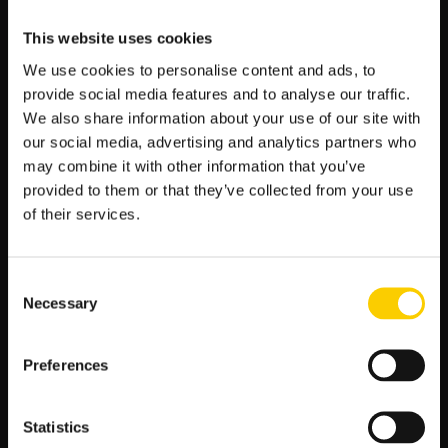
This website uses cookies
We use cookies to personalise content and ads, to
NAJNOWSZE WPISY
provide social media features and to analyse our traffic.
We also share information about your use of our site with
ŁKS Łódź – Chrobry Głogów: typy, kursy, zapowiedź
our social media, advertising and analytics partners who
(09.08.2026)
may combine it with other information that you’ve
Typy bukmacherskie na dziś — darmowe typy LV BET
provided to them or that they’ve collected from your use
of their services.
Sparta Rotterdam – Feyenoord: typy, kursy, zapowiedź
(09.08.2026)
Benfica – Academico Viseu: typy, kursy, zapowiedź
Consent
(09.08.2026)
Necessary
Selection
Nieciecza – Warta Poznań: typy, kursy, zapowiedź
(09.08.2026)
Preferences
Jagiellonia – Widzew Łódź: typy, kursy, zapowiedź
(09.08.2026)
GKS Katowice – Wieczysta Kraków: typy, kursy,
Statistics
zapowiedź (09.08.2026)