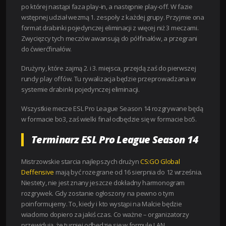
po której nastąpi faza play-in, a następnie play-off. W fazie
wstępnej udział wezmą 1. zespoły z każdej grupy. Przyjmie ona
format drabinki pojedynczej eliminacji z więcej niż 3 meczami.
Zwycięzcy tych meczów awansują do półfinałów, a przegrani
do ćwierćfinałów.
Drużyny, które zajmą 2. i 3. miejsca, przejdą zaś do pierwszej
rundy play offów. Tu rywalizacja będzie przeprowadzana w
systemie drabinki pojedynczej eliminacji.
Wszystkie mecze ESL Pro League Season 14 rozgrywane będą
w formacie bo3, zaś wielki finał odbędzie się w formacie bo5.
Terminarz ESL Pro League Season 14
Mistrzowskie starcia najlepszych drużyn
CS:GO Global
Deffensive
mają być rozegrane od 16 sierpnia do 12 września.
Niestety, nie jest znany jeszcze dokładny harmonogram
rozgrywek. Gdy zostanie ogłoszony na pewno o tym
poinformujemy. To, kiedy i kto wystąpi na Malcie będzie
wiadomo dopiero za jakiś czas. Co ważne – organizatorzy
przewidują, że turniej odbędzie się w formule LAN.