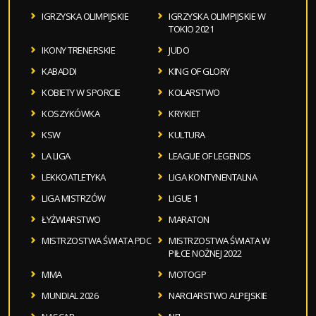
IGRZYSKA OLIMPIJSKIE
IGRZYSKA OLIMPIJSKIE W
TOKIO 2021
IKONY TRENERSKIE
JUDO
KABADDI
KING OF GLORY
KOBIETY W SPORCIE
KOLARSTWO
KOSZYKÓWKA
KRYKIET
KSW
KULTURA
LA LIGA
LEAGUE OF LEGENDS
LEKKOATLETYKA
LIGA KONTYNENTALNA
LIGA MISTRZÓW
LIGUE 1
ŁYŻWIARSTWO
MARATON
MISTRZOSTWA ŚWIATA PDC
MISTRZOSTWA ŚWIATA W
PIŁCE NOŻNEJ 2022
MMA
MOTOGP
MUNDIAL 2026
NARCIARSTWO ALPEJSKIE