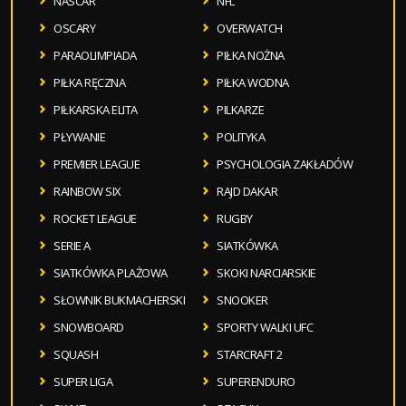
NASCAR
NFL
OSCARY
OVERWATCH
PARAOLIMPIADA
PIŁKA NOŻNA
PIŁKA RĘCZNA
PIŁKA WODNA
PIŁKARSKA ELITA
PILKARZE
PŁYWANIE
POLITYKA
PREMIER LEAGUE
PSYCHOLOGIA ZAKŁADÓW
RAINBOW SIX
RAJD DAKAR
ROCKET LEAGUE
RUGBY
SERIE A
SIATKÓWKA
SIATKÓWKA PLAŻOWA
SKOKI NARCIARSKIE
SŁOWNIK BUKMACHERSKI
SNOOKER
SNOWBOARD
SPORTY WALKI UFC
SQUASH
STARCRAFT 2
SUPER LIGA
SUPERENDURO