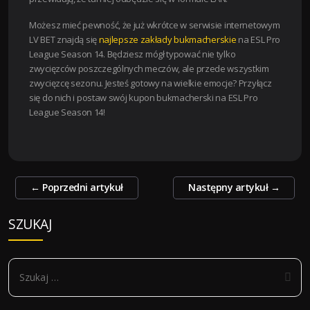
Możesz mieć pewność, że już wkrótce w serwisie internetowym
LV BET znajdą się
najlepsze zakłady bukmacherskie
na ESL Pro
League Season 14. Będziesz mógł typować nie tylko
zwycięzców poszczególnych meczów, ale przede wszystkim
zwycięzcę sezonu. Jesteś gotowy na wielkie emocje? Przyłącz
się do nich i postaw swój kupon bukmacherski na ESL Pro
League Season 14!
Zobacz
←
Poprzedni artykuł
Następny artykuł
→
wpisy
SZUKAJ
S
z
u