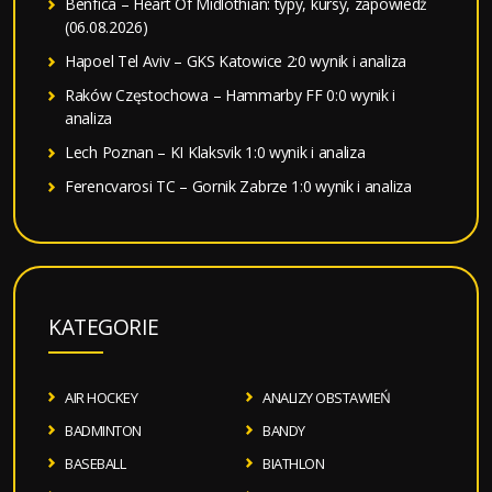
Benfica – Heart Of Midlothian: typy, kursy, zapowiedź
(06.08.2026)
Hapoel Tel Aviv – GKS Katowice 2:0 wynik i analiza
Raków Częstochowa – Hammarby FF 0:0 wynik i
analiza
Lech Poznan – KI Klaksvik 1:0 wynik i analiza
Ferencvarosi TC – Gornik Zabrze 1:0 wynik i analiza
KATEGORIE
AIR HOCKEY
ANALIZY OBSTAWIEŃ
BADMINTON
BANDY
BASEBALL
BIATHLON