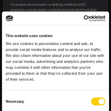
W serwisie internetowym i w aplikacji mobilnej LV BET
znajdziesz szeroki wybór rynków bukmacherskich na każdy
mecz, w którym występuje
polska reprezentacja
. To nawet
ponad 300 możliwości! Nie zapomnij też sprawdzić dostępnych
promocji i bonusów. To dzięki nim masz szanse na dłuższą grę i
wyższe wygrane. W LV BET będziesz mógł typować wyniki
wszystkich meczów, które obejmą eliminacje Euro 2024.
This website uses cookies
Najbliższe Mistrzostwa Europy rozegrane zostaną w dniach 14
We use cookies to personalise content and ads, to
czerwca 2024 – 14 lipca 2024 r. Przyłącz się do tej rywalizacji i
provide social media features and to analyse our traffic.
postaw swoje typy na piłkę nożną już dziś!
We also share information about your use of our site with
our social media, advertising and analytics partners who
may combine it with other information that you’ve
provided to them or that they’ve collected from your use
Zobacz
←
Poprzedni artykuł
Następny artykuł
→
of their services.
wpisy
SZUKAJ
Consent
Necessary
Selection
S