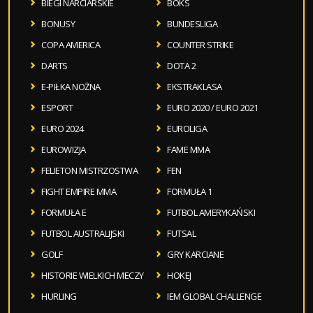
BIEGI NARCIARSKIE
BOKS
BONUSY
BUNDESLIGA
COPA AMERICA
COUNTER STRIKE
DARTS
DOTA 2
E-PIŁKA NOŻNA
EKSTRAKLASA
ESPORT
EURO 2020 / EURO 2021
EURO 2024
EUROLIGA
EUROWIZJA
FAME MMA
FELIETON MISTRZOSTWA
FEN
FIGHT EMPIRE MMA
FORMUŁA 1
FORMUŁA E
FUTBOL AMERYKAŃSKI
FUTBOL AUSTRALIJSKI
FUTSAL
GOLF
GRY KARCIANE
HISTORIE WIELKICH MECZY
HOKEJ
HURLING
IEM GLOBAL CHALLENGE