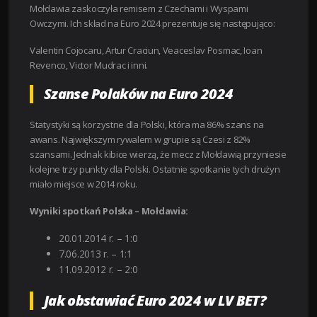
Mołdawia zaskoczyła remisem z Czechami i Wyspami
Owczymi. Ich skład na Euro 2024 prezentuje się następująco:
Valentin Cojocaru, Artur Craciun, Veaceslav Posmac, Ioan
Revenco, Victor Mudrac i inni.
Szanse Polaków na Euro 2024
Statystyki są korzystne dla Polski, która ma 86% szans na
awans. Największym rywalem w grupie są Czesi z 82%
szansami. Jednak kibice wierzą, że mecz z Mołdawią przyniesie
kolejne trzy punkty dla Polski. Ostatnie spotkanie tych drużyn
miało miejsce w 2014 roku.
Wyniki spotkań Polska – Mołdawia:
20.01.2014 r. – 1:0
7.06.2013 r. – 1:1
11.09.2012 r. – 2:0
Jak obstawiać Euro 2024 w LV BET?