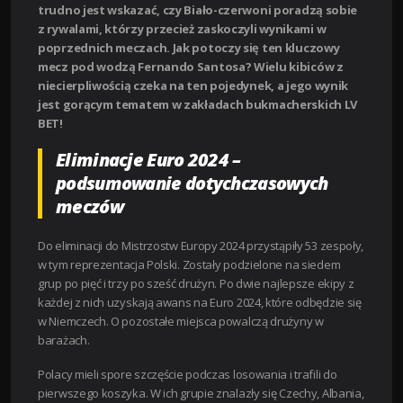
trudno jest wskazać, czy Biało-czerwoni poradzą sobie
z rywalami, którzy przecież zaskoczyli wynikami w
poprzednich meczach. Jak potoczy się ten kluczowy
mecz pod wodzą Fernando Santosa? Wielu kibiców z
niecierpliwością czeka na ten pojedynek, a jego wynik
jest gorącym tematem w zakładach bukmacherskich LV
BET!
Eliminacje Euro 2024 –
podsumowanie dotychczasowych
meczów
Do eliminacji do Mistrzostw Europy 2024 przystąpiły 53 zespoły,
w tym reprezentacja Polski. Zostały podzielone na siedem
grup po pięć i trzy po sześć drużyn. Po dwie najlepsze ekipy z
każdej z nich uzyskają awans na Euro 2024, które odbędzie się
w Niemczech. O pozostałe miejsca powalczą drużyny w
barażach.
Polacy mieli spore szczęście podczas losowania i trafili do
pierwszego koszyka. W ich grupie znalazły się Czechy, Albania,