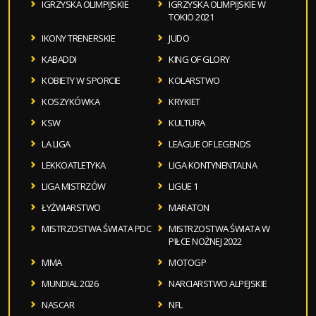
IGRZYSKA OLIMPIJSKIE
IGRZYSKA OLIMPIJSKIE W
TOKIO 2021
IKONY TRENERSKIE
JUDO
KABADDI
KING OF GLORY
KOBIETY W SPORCIE
KOLARSTWO
KOSZYKÓWKA
KRYKIET
KSW
KULTURA
LA LIGA
LEAGUE OF LEGENDS
LEKKOATLETYKA
LIGA KONTYNENTALNA
LIGA MISTRZÓW
LIGUE 1
ŁYŻWIARSTWO
MARATON
MISTRZOSTWA ŚWIATA PDC
MISTRZOSTWA ŚWIATA W
PIŁCE NOŻNEJ 2022
MMA
MOTOGP
MUNDIAL 2026
NARCIARSTWO ALPEJSKIE
NASCAR
NFL