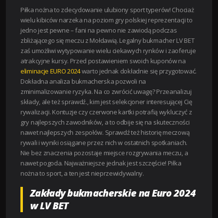
Piłka nożna to zdecydowanie ulubiony sport typerów! Chociaż
wielu kibiców narzeka na poziom gry polskiej reprezentacji to
jedno jest pewne – fani na pewno nie zawiodą podczas
zbliżającego się meczu z Mołdawią. Legalny bukmacher LV BET
zaś umożliwi wytypowanie wielu ciekawych rynków i zaoferuje
atrakcyjne kursy. Przed postawieniem swoich kuponów na
eliminacje EURO 2024
warto jednak dokładnie się przygotować.
Dokładna analiza bukmacherska pozwoli na
zminimalizowanie ryzyka. Na co zwrócić uwagę? Przeanalizuj
składy, ale też sprawdź., kim jest selekcjoner interesującej Cię
rywalizacji. Kontuzje czy czerwone kartki potrafią wykluczyć z
gry najlepszych zawodników, a to odbije się na skuteczności
nawet najlepszych zespołów. Sprawdź też historię meczową
rywali i wyniki osiągane przez nich w ostatnich spotkaniach.
Nie bez znaczenia pozostaje miejsce rozgrywania meczu, a
nawet pogoda. Najważniejsze jednak jest szczęście! Piłka
nożna to sport, a ten jest nieprzewidywalny.
Zakłady bukmacherskie na Euro 2024
w LV BET