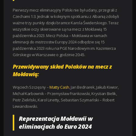
Pierwszy mecz eliminacyjny Polski nie był udany, przegrali z
Czechami 1:3. Jednak w kolejnym spotkaniu z Albanią zdobyli
ważne trzy punkty dzięki bramce Karola Świderskiego. Teraz
wszystkie oczy skierowane są na mecz z Mołdawią 15
października 2023. Mecz Polska – Mołdawia w ramach
eliminacji do mistrzostw Europy 2024 odbędzie się 15
października 2023 roku na PGE Narodowym im. Kazimierza
Górskiego w Warszawie o godzinie 20:45.
Przewidywany skład Polaków na mecz z
Mołdawią:
Wojciech Szczęsny –
Matty Cash
, Jan Bednarek, Jakub Kiwior,
Michał Karbownik – Przemysław Frankowski, Krystian Bielik,
Piotr Zieliński, Karol Linetty, Sebastian Szymański – Robert
Lewandowski.
Reprezentacja Mołdawii w
eliminacjach do Euro 2024