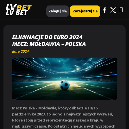
Ma
Strona główna
Euro 2024
LV BET
Zaloguj się
Zarejestruj się
Eliminacje do Euro 2024 mecz: Mołdawia – Polska
Me
ELIMINACJE DO EURO 2024
MECZ: MOŁDAWIA – POLSKA
Euro 2024
Mecz Polska – Mołdawia, który odbędzie się 15
października 2023, to jedno z najważniejszych wyzwań,
które stoją przed reprezentacją naszego kraju w
najbliższym czasie. Po ostatnich nieudanych występach