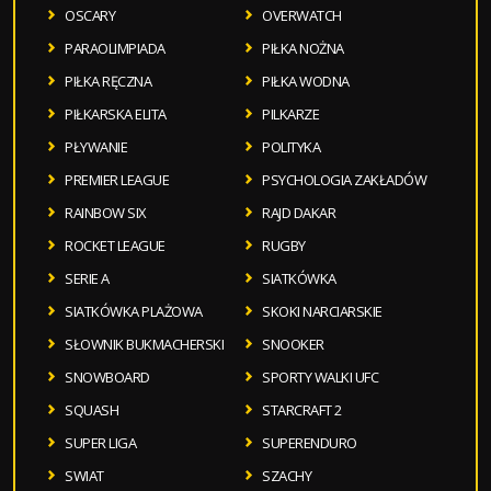
OSCARY
OVERWATCH
PARAOLIMPIADA
PIŁKA NOŻNA
PIŁKA RĘCZNA
PIŁKA WODNA
PIŁKARSKA ELITA
PILKARZE
PŁYWANIE
POLITYKA
PREMIER LEAGUE
PSYCHOLOGIA ZAKŁADÓW
RAINBOW SIX
RAJD DAKAR
ROCKET LEAGUE
RUGBY
SERIE A
SIATKÓWKA
SIATKÓWKA PLAŻOWA
SKOKI NARCIARSKIE
SŁOWNIK BUKMACHERSKI
SNOOKER
SNOWBOARD
SPORTY WALKI UFC
SQUASH
STARCRAFT 2
SUPER LIGA
SUPERENDURO
SWIAT
SZACHY