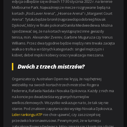
edycja odbędzie się w dniach 17-30 stycznia 2022 r. na terenie
Melbourne Park. Najważniejsze mecze rozgrywane będą na
kortach „Rod Laver Arena”, „Hisense Arena” i „Margaret Court
Arena”. Tytułu będzie bronił (najprawdopodobniej) Novak
Djoković, który w finale pokonał Daniła Miedwiediewa. Można
spodziewać się, że na kortach wystąpią też inne gwiazdy
tenisa, m.in. Alexander Zverev, Garbine Muguruza czy Venus
Williams. Przez dwa tygodnie będzie między nimi trwała zacięta
walka o trofea w różnych kategoriach: singiel mężczyzn i
kobiet, debel męski i kobiecy oraz rywalizacja mieszana.
Dwóch z trzech mistrzów?
Organizatorzy Australian Open nie kryją, że najchętniej
widzieliby na swoich kortach trzech mistrzów: Rogera
Federera, Rafaela Nadala i Novaka Djokovica. Każdy z nich ma
na koncie po dwadzieścia wygranych turniejów
wielkoszlemowych. Wszystko wskazuje na to, że tak się nie
stanie. Pod znakiem zapytania stoi występ Novaka Djokovica.
Lider rankingu ATP
nie chce ujawnić, czy zaszczepił się
przeciwko koronawirusowi. Pewnym jest, że w turnieju
zabraknie Rogera Federera, który zmaga się z kontuzją i do tej