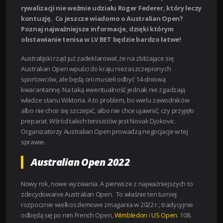
rywalizacji nie weźmie udziału Roger Federer, który leczy
kontuzję. Co jeszcze wiadomo o Australian Open?
Poznaj najważniejsze informacje, dzięki którym
obstawianie tenisa w LV BET będzie bardzo łatwe!
Australijski rząd już zadeklarował, że na zbliżające się
Australian Open wpuści do kraju niezaszczepionych
sportowców, ale będą oni musieli odbyć 14-dniową
kwarantannę. Na taką ewentualność jednak nie zgadzają
władze stanu Wiktoria. A to problem, bo wielu zawodników
albo nie chce się szczepić, albo nie chce ujawnić, czy przyjęło
preparat. Wśród takich tenisistów jest Novak Djokovic.
Organizatorzy Australian Open prowadzą negocjacje w tej
sprawie.
Australian Open 2022
Nowy rok, nowe wyzwania. A pierwsze z najważniejszych to
zdecydowanie Australian Open. To właśnie ten turniej
rozpocznie wielkoszlemowe zmagania w 2022 r.; tradycyjnie
odbędą się po nim French Open,
Wimbledon
i
US Open
. 108.