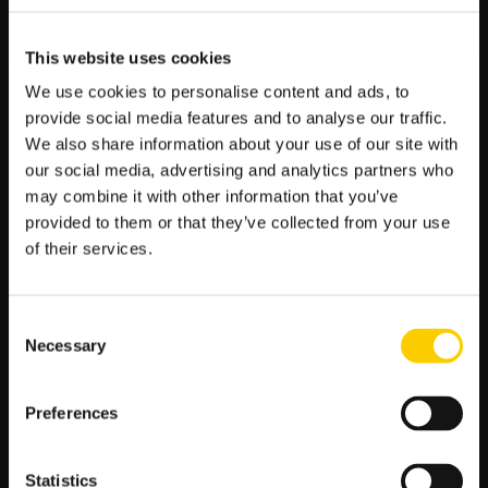
S
z
This website uses cookies
u
We use cookies to personalise content and ads, to
k
provide social media features and to analyse our traffic.
a
POPULARNE:
We also share information about your use of our site with
j
our social media, advertising and analytics partners who
:
may combine it with other information that you’ve
Mecze Polski
provided to them or that they’ve collected from your use
Mundial 2026 Terminarz Kursy
of their services.
Typy Bukmacherskie na dziś
Premier League Tabela Kursy
Consent
Liga Mistrzów Terminarz Kursy
Necessary
Selection
La Liga Tabela Kursy
Ekstraklasa Tabela Kursy Bukmacherskie
Preferences
Iga Świątek Typy Bukmacherskie
Bundesliga Tabela Kursy
Statistics