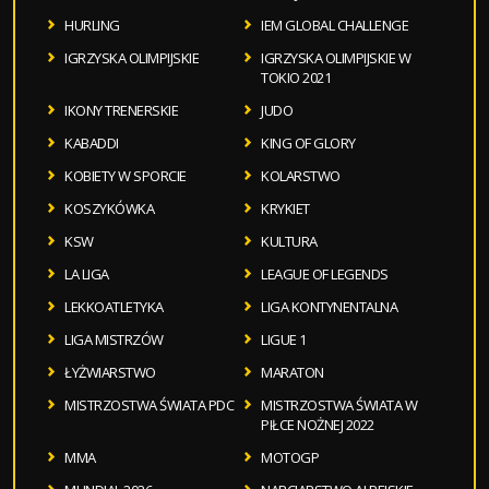
HURLING
IEM GLOBAL CHALLENGE
IGRZYSKA OLIMPIJSKIE
IGRZYSKA OLIMPIJSKIE W
TOKIO 2021
IKONY TRENERSKIE
JUDO
KABADDI
KING OF GLORY
KOBIETY W SPORCIE
KOLARSTWO
KOSZYKÓWKA
KRYKIET
KSW
KULTURA
LA LIGA
LEAGUE OF LEGENDS
LEKKOATLETYKA
LIGA KONTYNENTALNA
LIGA MISTRZÓW
LIGUE 1
ŁYŻWIARSTWO
MARATON
MISTRZOSTWA ŚWIATA PDC
MISTRZOSTWA ŚWIATA W
PIŁCE NOŻNEJ 2022
MMA
MOTOGP