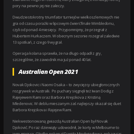
pory na pewno jej nie zaleczy.
Dwudziestokrotny triumfator turniejów wielkoszlemowych nie
gra od czasu porażki w lipcowym ćwierćfinale Wimbledonu,
czyli od ponad 4 miesięcy. Przypomnijmy, że przegrał z
Hubertem Hurkaczem. W obecnym sezonie rozegrał zaledwie
13 spotkań, z czego 9 wygrał.
Operacja kolana sprawiła, że na długo odpadł z gry,
szczególnie, że zawodnik ma już ponad 40 lat.
Australian Open 2021
Novak Djokovic i Naomi Osaka – to zwycięzcy ubiegłorocznych
rozgrywek w Australii. Po puchary sięgnęli też Iwan Dodig z
Rajejewem Rami oraz Barbora Krejcikova z Kristiną
Mledenovic. W deblu mieszanym zaś najlepszy okazał się duet
Barbora Krejcikova i Rajejew Rami.
Niekwestionowaną gwiazdą Australian Open był Novak
Djoković. Po raz dziewiąty udowodnił, że korty w Melbourne to
jego miejsce. Gładko pokonał Daniiła Miedwiediewa, pokazując