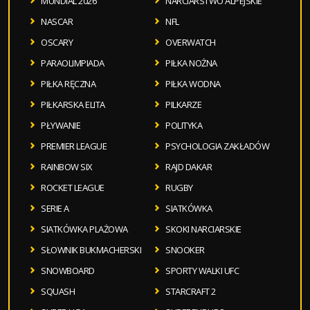
MUNDIAL 2026
NARCIARSTWO ALPEJSKIE
NASCAR
NFL
OSCARY
OVERWATCH
PARAOLIMPIADA
PIŁKA NOŻNA
PIŁKA RĘCZNA
PIŁKA WODNA
PIŁKARSKA ELITA
PILKARZE
PŁYWANIE
POLITYKA
PREMIER LEAGUE
PSYCHOLOGIA ZAKŁADÓW
RAINBOW SIX
RAJD DAKAR
ROCKET LEAGUE
RUGBY
SERIE A
SIATKÓWKA
SIATKÓWKA PLAŻOWA
SKOKI NARCIARSKIE
SŁOWNIK BUKMACHERSKI
SNOOKER
SNOWBOARD
SPORTY WALKI UFC
SQUASH
STARCRAFT 2