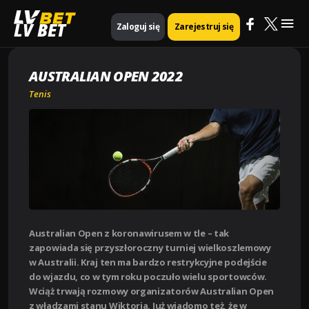
Mai
Strona główna
Tenis
Australian Open 2022
LV BET
Zaloguj się
Zarejestruj się
Me
AUSTRALIAN OPEN 2022
Tenis
Australian Open z koronawirusem w tle – tak
zapowiada się przyszłoroczny turniej wielkoszlemowy
w Australii. Kraj ten ma bardzo restrykcyjne podejście
do wjazdu, co w tym roku poczuło wielu sportowców.
Wciąż trwają rozmowy organizatorów Australian Open
z władzami stanu Wiktoria. Już wiadomo też, że w