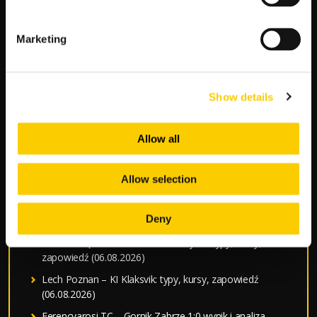
Serie A Tabela Kursy
Marketing
Show details
NAJNOWSZE WPISY
Allow all
Typy bukmacherskie na dziś — darmowe typy LV BET
Benfica – Heart Of Midlothian: typy, kursy, zapowiedź
Allow selection
(06.08.2026)
Hapoel Tel Aviv – GKS Katowice: typy, kursy, zapowiedź
Deny
(06.08.2026)
Raków Częstochowa – Hammarby FF: typy, kursy,
zapowiedź (06.08.2026)
Lech Poznan – KI Klaksvik: typy, kursy, zapowiedź
(06.08.2026)
Ferencvarosi TC – Gornik Zabrze 1:0 wynik i analiza