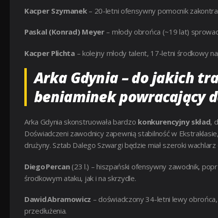
Kacper Szymanek
– 20-letni ofensywny pomocnik zakontra
Paskal (Konrad) Meyer
– młody obrońca (~19 lat) sprowad
Kacper Plichta
– kolejny młody talent, 17-letni środkowy na
Arka Gdynia – do jakich t
beniaminek powracający d
Arka Gdynia skonstruowała bardzo
konkurencyjny skład
, 
Doświadczeni zawodnicy zapewnią stabilność w Ekstraklasi
drużyny. Sztab Dalego Szwargi będzie miał szeroki wachlarz o
Diego Percan
(23 l.) – hiszpański ofensywny zawodnik, pop
środkowym ataku, jak i na skrzydle.
Dawid Abramowicz
– doświadczony 34-letni lewy obrońca, 
przedłużenia.