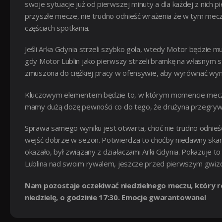
swoje sytuacje już od pierwszej minuty a dla każdej z nich p
przyszłe mecze, nie trudno odnieść wrażenia że w tym mec
częściach spotkania.
Jeśli Arka Gdynia strzeli szybko gola, wtedy Motor będzie mu
gdy Motor Lublin jako pierwszy strzeli bramkę na własnym sta
zmuszona do ciężkiej pracy w ofensywie, aby wyrównać wyni
Kluczowym elementem będzie to, w którym momencie meczu p
mamy dużą dozę pewności co do tego, że drużyna przegrywa
Sprawa samego wyniku jest otwarta, choć nie trudno odnieść
wejść dobrze w sezon. Potwierdza to choćby niedawny skanda
okazało, był związany z działaczami Arki Gdynia. Pokazuje t
Lublina nad swoim rywalem, jeszcze przed pierwszym gwiz
Nam pozostaje oczekiwać niedzielnego meczu, który roz
niedzielę, o godzinie 17:30. Emocje gwarantowane!