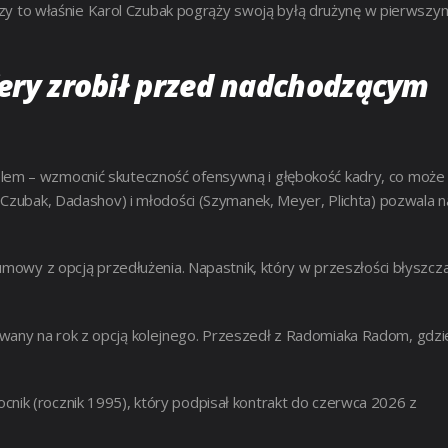
. Czy to właśnie Karol Czubak pogrąży swoją byłą drużynę w pierwszy
fery zrobił przed nadchodzącym
lem – wzmocnić skuteczność ofensywną i głębokość kadry, co może
 Czubak, Dadashov) i młodości (Szymanek, Meyer, Plichta) pozwala n
 umowy z opcją przedłużenia. Napastnik, który w przeszłości błyszcza
wany na rok z opcją kolejnego. Przeszedł z Radomiaka Radom, gdzi
nik (rocznik 1995), który podpisał kontrakt do czerwca 2026 z