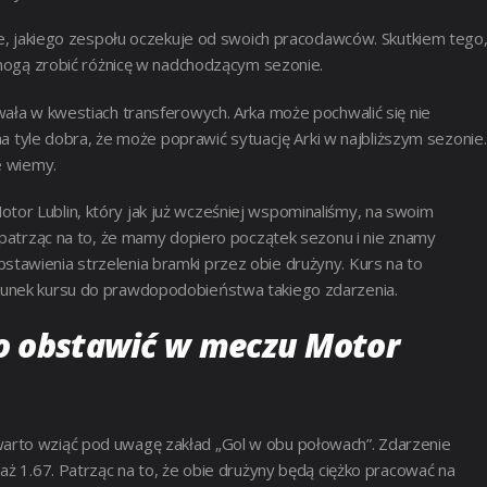
nie, jakiego zespołu oczekuje od swoich pracodawców. Skutkiem tego
e mogą zrobić różnicę w nadchodzącym sezonie.
wała w kwestiach transferowych. Arka może pochwalić się nie
 na tyle dobra, że może poprawić sytuację Arki w najbliższym sezonie.
e wiemy.
or Lublin, który jak już wcześniej wspominaliśmy, na swoim
k patrząc na to, że mamy dopiero początek sezonu i nie znamy
tawienia strzelenia bramki przez obie drużyny. Kurs na to
sunek kursu do prawdopodobieństwa takiego zdarzenia.
to obstawić w meczu Motor
arto wziąć pod uwagę zakład „Gol w obu połowach”. Zdarzenie
aż 1.67. Patrząc na to, że obie drużyny będą ciężko pracować na