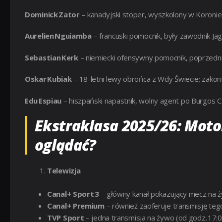
Dominick Zator
– kanadyjski stoper, wyszkolony w Koronie
Aurelien Nguiamba
– francuski pomocnik, były zawodnik Jagi
Sebastian Kerk
– niemiecki ofensywny pomocnik, poprzedn
Oskar Kubiak
– 18-letni lewy obrońca z Wdy Świecie; zako
Edu Espiau
– hiszpański napastnik, wolny agent po Burgos CF; 
Ekstraklasa 2025/26: Motor
oglądać?
Telewizja
Canal+ Sport 3
– główny kanał pokazujący mecz na 
Canal+ Premium
– również zaoferuje transmisję teg
TVP Sport
– jedna transmisja na żywo (od godz. 17:0