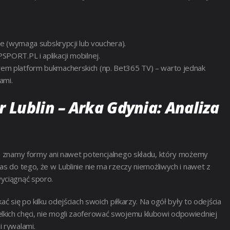
e (wymaga subskrypcji lub vouchera).
ORT.PL i aplikacji mobilnej.
m platform bukmacherskich (np. Bet365 TV) – warto jednak
ami.
 Lublin – Arka Gdynia: Analiza
nie znamy formy ani nawet potencjalnego składu, który możemy
as do tego, że w Lublinie nie ma rzeczy niemożliwych i nawet z
wyciągnąć sporo.
ć się po kilku odejściach swoich piłkarzy. Na ogół były to odejścia
kich chęci, nie mogli zaoferować swojemu klubowi odpowiedniej
i rywalami.