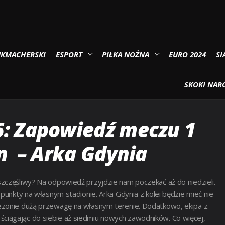
 – Arka Gdynia
UKMACHERSKI
ESPORT
PIŁKA NOŻNA
EURO 2024
SI
25/26: MOTOR LUBLIN – ARKA
SKOKI NARC
6: Zapowiedź meczu 1
in – Arka Gdynia
zczęśliwy? Na odpowiedź przyjdzie nam poczekać aż do niedzieli.
 punkty na własnym stadionie. Arka Gdynia z kolei będzie mieć nie
sezonie dużą przewagę na własnym terenie. Dodatkowo, ekipa z
ciągając do siebie aż siedmiu nowych zawodników. Co więcej,