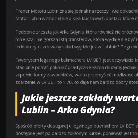
Trener Motoru Lublin zna się jednak na rzeczy i wie dokład
Motor Lublin wzmocnił się o kilka kluczowych postaci, któr
Podobnie zresztą jak Arka Gdynia, która również nie próżno
mniejszą i nie gorszą listą transferów, która wydaje się być
Jednak czy oczekiwany skład wyjdzie już w Lublinie? Tego ni
Faworytem legalnego bukmachera LV BET jest oczywiście Mot
stadionie potrafi pokonać praktycznie każdą drużynę. Jedna
zupełnie formy zawodników, warto przemyśleć możliwość obs
zdarzenie w LV BET to 1.70, co daje nam bardzo dobry sto
Jakie jeszcze zakłady war
Lublin – Arka Gdynia?
Spośród oferty dostępnej u legalnego bukmachera LV BET w
dostępne jest po bardzo zbliżonym kursie, ponieważ jest to 