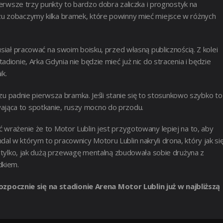
ierwsze trzy punkty to bardzo dobra zaliczka i prognostyk na
zu zobaczymy kilka bramek, które powinny mieć miejsce w różnych
siał pracować na swoim boisku, przed własną publicznością. Z kolei
dionie, Arka Gdynia nie będzie mieć już nic do stracenia i będzie
k.
adnie pierwsza bramka. Jeśli stanie się to stosunkowo szybko to
jąca to spotkanie, ruszy mocno do przodu.
 wrażenie że to Motor Lublin jest przygotowany lepiej na to, aby
l w którym to pracownicy Motoru Lublin nakryli drona, który jak si
o tylko, jak dużą przewagę mentalną zbudowała sobie drużyna z
dkiem.
pocznie się na stadionie Arena Motor Lublin już w najbliższą