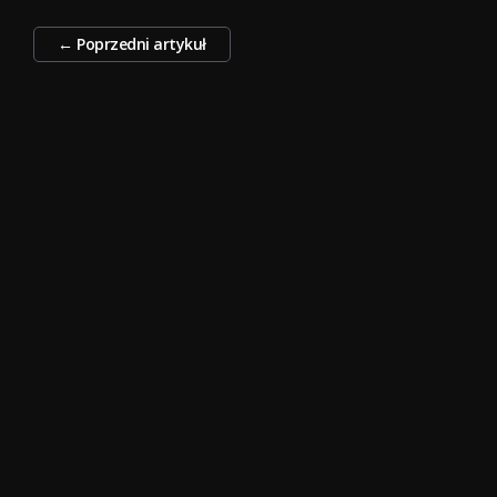
Zobacz
←
Poprzedni artykuł
wpisy