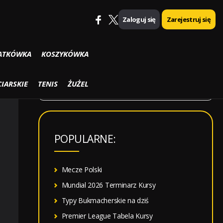
Zaloguj się
Zarejestruj się
SZUKAJ
ATKÓWKA
KOSZYKÓWKA
S
IARSKIE
TENIS
ŻUŻEL
z
u
k
POPULARNE:
a
j
:
Mecze Polski
Mundial 2026 Terminarz Kursy
Typy Bukmacherskie na dziś
Premier League Tabela Kursy