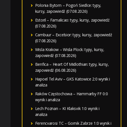
Polonia Bytom – Pogoń Siedlce: typy,
kursy, zapowiedź (07.08.2026)
Estoril – Famalicao: typy, kursy, zapowiedź
(07.08.2026)
Cambuur – Excelsior: typy, kursy, zapowiedź
(07.08.2026)
Wisla Krakow – Wisla Plock: typy, kursy,
zapowiedź (07.08.2026)
Benfica – Heart Of Midlothian: typy, kursy,
zapowiedź (06.08.2026)
Hapoel Tel Aviv – GKS Katowice 2:0 wynik i
analiza
Raków Częstochowa – Hammarby FF 0:0
wynik i analiza
Lech Poznan – KI Klaksvik 1:0 wynik i
analiza
Ferencvarosi TC – Gornik Zabrze 1:0 wynik i