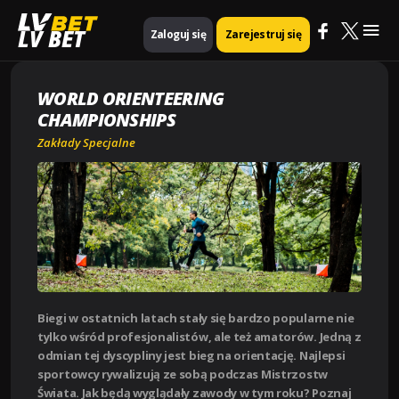
Mai
Strona główna
Zakłady Specjalne
World Orienteering Championships
LV BET
Zaloguj się
Zarejestruj się
Me
WORLD ORIENTEERING
CHAMPIONSHIPS
Zakłady Specjalne
Biegi w ostatnich latach stały się bardzo popularne nie
tylko wśród profesjonalistów, ale też amatorów. Jedną z
odmian tej dyscypliny jest bieg na orientację. Najlepsi
sportowcy rywalizują ze sobą podczas Mistrzostw
Świata. Jak będą wyglądały zawody w tym roku? Poznaj