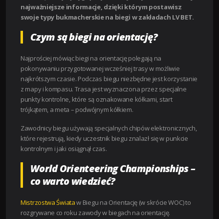
najważniejsze informacje, dzięki którym postawisz
swoje typy bukmacherskie na biegi w zakładach LV BET.
Czym są biegi na orientację?
Najprościej mówiąc biegi na orientację polegają na
pokonywaniu przygotowanej wcześniej trasy w możliwie
najkrótszym czasie. Podczas biegu niezbędne jest korzystanie
z mapy i kompasu. Trasa jest wyznaczona przez specjalne
punkty kontrolne, które są oznakowane kółkami, start
trójkątem, a meta – podwójnym kółkiem.
Zawodnicy biegu używają specjalnych chipów elektronicznych,
które rejestrują, kiedy uczestnik biegu znalazł się w punkcie
kontrolnym i jaki osiągnął czas.
World Orienteering Championships –
co warto wiedzieć?
Mistrzostwa Świata
w Biegu na Orientację (w skrócie WOC) to
rozgrywane co roku zawody w biegach na orientację.