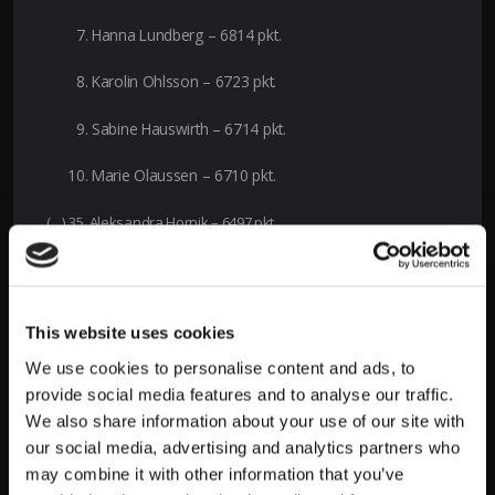
Hanna Lundberg – 6814 pkt.
Karolin Ohlsson – 6723 pkt.
Sabine Hauswirth – 6714 pkt.
Marie Olaussen – 6710 pkt.
(…) 35. Aleksandra Hornik – 6497 pkt.
Typy i zakłady na World Orienteering
Championships
This website uses cookies
World Orienteering Championships – bieg na orientację to
jedno z wydarzeń, które możesz obstawiać w LV BET! Legalny
We use cookies to personalise content and ads, to
bukmacher towarzyszy różnego rodzaju rywalizacjom. Możesz
provide social media features and to analyse our traffic.
typować biegi przełajowe, biegi górskie czy nocny bieg.
We also share information about your use of our site with
Coroczne zawody to dobra okazja do sprawdzenia swojej
our social media, advertising and analytics partners who
wiedzy. Wejdź do serwisu internetowego lub skorzystaj z
may combine it with other information that you’ve
aplikacji mobilnej
LV BET. Poznasz tam dostępne wydarzenia,