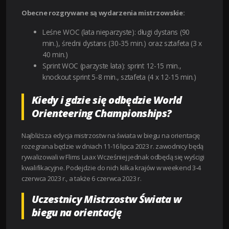
Obecne rozgrywane są wydarzenia mistrzowskie:
Leśne WOC (lata nieparzyste): długi dystans (90
min.), średni dystans (30-35 min.) oraz sztafeta (3 x
40 min.)
Sprint WOC (parzyste lata): sprint 12-15 min.,
knockout sprint 5-8 min., sztafeta (4 x 12-15 min.)
Kiedy i gdzie się odbędzie World
Orienteering Championships?
Najbliższa edycja mistrzostw na świata w biegu na orientację
rozegrana będzie w dniach 11-16 lipca 2023 r. zawodnicy będą
rywalizowali w Flims Laax Wcześniej jednak odbędą się wyścigi
kwalifikacyjne. Podejdzie do nich kilka krajów w weekend 3-4
czerwca 2023 r., a także 6 czerwca 2023 r.
Uczestnicy Mistrzostw Świata w
biegu na orientację