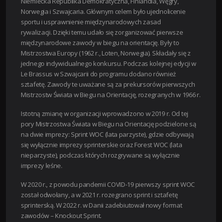
Niemiecka Republika Demokratyczna, Finlandia, Węgry,
Norwegia i Szwajcaria. Głównym celem było ujednolicenie
sportu i usprawnienie międzynarodowych zasad
rywalizacji. Dzięki temu udało się zorganizować pierwsze
międzynarodowe zawody w biegu na orientację. Były to
Mistrzostwa Europy (1962 r., Loten, Norwegia). Składały się z
jednego indywidualnego konkursu. Podczas kolejnej edycji w
Le Brassus w Szwajcarii do programu dodano również
sztafetę. Zawody te uważane są za prekursorów pierwszych
Mistrzostw Świata w Biegu na Orientację, rozegranych w 1966 r.
Istotną zmianę w organizacji wprowadzono w 2019 r. Od tej
pory Mistrzostwa Świata w Biegu na Orientację podzielone są
na dwie imprezy: Sprint WOC (lata parzyste), gdzie odbywają
się wyłącznie imprezy sprinterskie oraz Forest WOC (lata
nieparzyste), podczas których rozgrywane są wyłącznie
imprezy leśne.
W 2020 r., z powodu pandemii COVID-19 pierwszy sprint WOC
został odwołany, a w 2021 r. rozegrano sprint i sztafetę
sprinterską. W 2022 r. w Danii zadebiutował nowy format
zawodów – Knockout Sprint.