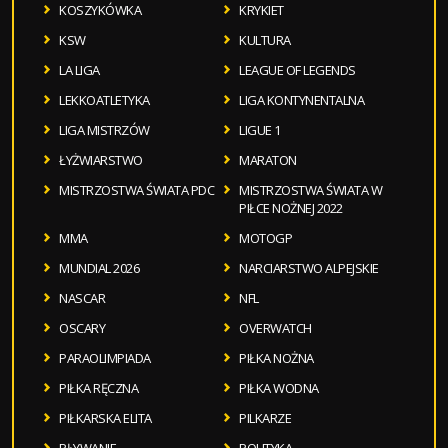
KOSZYKÓWKA
KRYKIET
KSW
KULTURA
LA LIGA
LEAGUE OF LEGENDS
LEKKOATLETYKA
LIGA KONTYNENTALNA
LIGA MISTRZÓW
LIGUE 1
ŁYŻWIARSTWO
MARATON
MISTRZOSTWA ŚWIATA PDC
MISTRZOSTWA ŚWIATA W
PIŁCE NOŻNEJ 2022
MMA
MOTOGP
MUNDIAL 2026
NARCIARSTWO ALPEJSKIE
NASCAR
NFL
OSCARY
OVERWATCH
PARAOLIMPIADA
PIŁKA NOŻNA
PIŁKA RĘCZNA
PIŁKA WODNA
PIŁKARSKA ELITA
PILKARZE