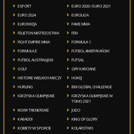
ESPORT
EURO 2020 / EURO 2021
EURO 2024
EUROLIGA
EUROWIZJA
FAME MMA
FELIETON MISTRZOSTWA
FEN
FIGHT EMPIRE MMA
FORMUŁA 1
FORMUŁA E
FUTBOL AMERYKAŃSKI
FUTBOL AUSTRALIJSKI
FUTSAL
GOLF
GRY KARCIANE
HISTORIE WIELKICH MECZY
HOKEJ
HURLING
IEM GLOBAL CHALLENGE
IGRZYSKA OLIMPIJSKIE
IGRZYSKA OLIMPIJSKIE W
TOKIO 2021
IKONY TRENERSKIE
JUDO
KABADDI
KING OF GLORY
KOBIETY W SPORCIE
KOLARSTWO