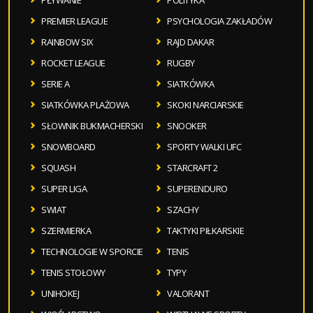
PŁYWANIE
POLITYKA
PREMIER LEAGUE
PSYCHOLOGIA ZAKŁADÓW
RAINBOW SIX
RAJD DAKAR
ROCKET LEAGUE
RUGBY
SERIE A
SIATKÓWKA
SIATKÓWKA PLAŻOWA
SKOKI NARCIARSKIE
SŁOWNIK BUKMACHERSKI
SNOOKER
SNOWBOARD
SPORTY WALKI UFC
SQUASH
STARCRAFT 2
SUPER LIGA
SUPERENDURO
SWIAT
SZACHY
SZERMIERKA
TAKTYKI PIŁKARSKIE
TECHNOLOGIE W SPORCIE
TENIS
TENIS STOŁOWY
TYPY
UNIHOKEJ
VALORANT