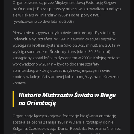
Organizowane są przez Międzynarodową Federację Biegów
na Orientację. Po raz pierwszy mistrzowska rywalizacja odbyła
się w Fiskars w Finlandii w 1966 r. i od tej pory o tytuł
rywalizowano co dwa lata, do 2003 r.
Pierwotnie rozgrywano tylko dwie konkurencje. Były to bieg
indywidualny i sztafeta. W 1991 r. zawodnicy ścigali się też w
wyścigu na krótkim dystansie (około 20–25 minut), a w 2001 r. w
wyścigu sprinterskim. Średni dystans (około 30–35 minut)
zastąpiony został krótkim dystansem w 2003 r. Kolejną zmianę
wprowadzono w 2014 r. – było to dodanie sztafety
sprinterskiej, w której uczestniczyli dwaj mężczyźni i dwie
kobiety w kolejności startowej kobieta-mężczyzna-mężczyzna-
kobieta.
Historia Mistrzostw Świata w Biegu
na Orientację
Organizacja łącząca krajowe federacje biegów na orientację
została założona 21 maja 1961 r. w Danii. Przystąpiły do nie:
Bułgaria, Czechosłowacja, Dania, Republika Federalna Niemiec,