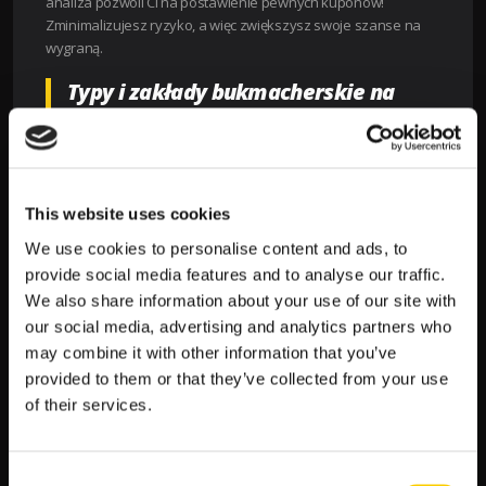
analiza pozwoli Ci na postawienie pewnych kuponów!
Zminimalizujesz ryzyko, a więc zwiększysz swoje szanse na
wygraną.
Typy i zakłady bukmacherskie na
galę UFC 285 w LV BET
Zakład na zwycięzcę, na ilość rund czy sposób zakończenia
walki – to najpopularniejsze rynki, które możesz obstawiać w
LV BET. Swoje kupony postawisz w serwisie internetowym oraz
This website uses cookies
w aplikacji mobilnej bukmachera. Wystarczy kilka kliknięć, a.
We use cookies to personalise content and ads, to
przyłączysz się do rywalizacji! Najważniejsza walka będzie
provide social media features and to analyse our traffic.
Twoja!
We also share information about your use of our site with
our social media, advertising and analytics partners who
may combine it with other information that you’ve
Zobacz
←
Poprzedni artykuł
Następny artykuł
→
provided to them or that they’ve collected from your use
wpisy
of their services.
SZUKAJ
Consent