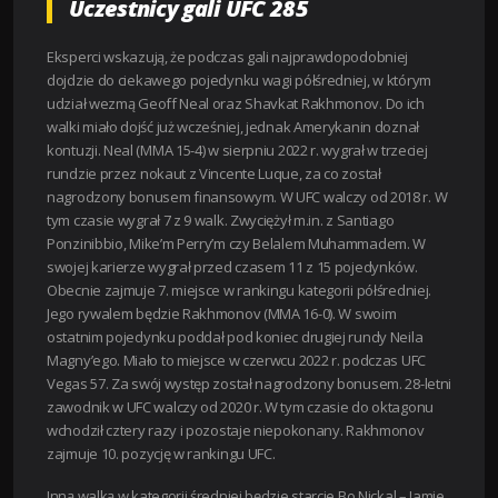
Uczestnicy gali UFC 285
Eksperci wskazują, że podczas gali najprawdopodobniej
dojdzie do ciekawego pojedynku wagi półśredniej, w którym
udział wezmą Geoff Neal oraz Shavkat Rakhmonov. Do ich
walki miało dojść już wcześniej, jednak Amerykanin doznał
kontuzji. Neal (MMA 15-4) w sierpniu 2022 r. wygrał w trzeciej
rundzie przez nokaut z Vincente Luque, za co został
nagrodzony bonusem finansowym. W UFC walczy od 2018 r. W
tym czasie wygrał 7 z 9 walk. Zwyciężył m.in. z Santiago
Ponzinibbio, Mike’m Perry’m czy Belalem Muhammadem. W
swojej karierze wygrał przed czasem 11 z 15 pojedynków.
Obecnie zajmuje 7. miejsce w rankingu kategorii półśredniej.
Jego rywalem będzie Rakhmonov (MMA 16-0). W swoim
ostatnim pojedynku poddał pod koniec drugiej rundy Neila
Magny’ego. Miało to miejsce w czerwcu 2022 r. podczas UFC
Vegas 57. Za swój występ został nagrodzony bonusem. 28-letni
zawodnik w UFC walczy od 2020 r. W tym czasie do oktagonu
wchodził cztery razy i pozostaje niepokonany. Rakhmonov
zajmuje 10. pozycję w rankingu UFC.
Inną walką w kategorii średniej będzie starcie Bo Nickal – Jamie