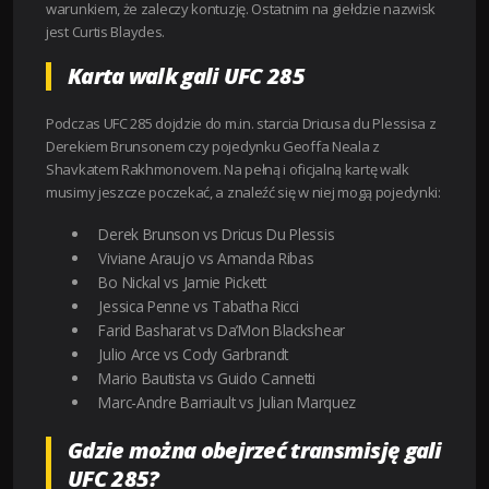
warunkiem, że zaleczy kontuzję. Ostatnim na giełdzie nazwisk
jest Curtis Blaydes.
Karta walk gali UFC 285
Podczas UFC 285 dojdzie do m.in. starcia Dricusa du Plessisa z
Derekiem Brunsonem czy pojedynku Geoffa Neala z
Shavkatem Rakhmonovem. Na pełną i oficjalną kartę walk
musimy jeszcze poczekać, a znaleźć się w niej mogą pojedynki:
Derek Brunson vs Dricus Du Plessis
Viviane Araujo vs Amanda Ribas
Bo Nickal vs Jamie Pickett
Jessica Penne vs Tabatha Ricci
Farid Basharat vs Da’Mon Blackshear
Julio Arce vs Cody Garbrandt
Mario Bautista vs Guido Cannetti
Marc-Andre Barriault vs Julian Marquez
Gdzie można obejrzeć transmisję gali
UFC 285?