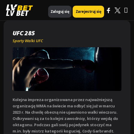
Ma
Strona główna
Sporty walki UFC
UFC 285
LV BET
Zaloguj się
Zarejestruj się
Me
UFC 285
Sporty Walki UFC
Kolejna impreza organizowana przez najważniejszą
organizację MMA na świecie ma odbyć się już w marcu
2023 r. Na chwilę obecną nie ujawniono walki wieczoru.
Odkrywani są za to kolejni zawodnicy, którzy wejdą do
oktagonu. Podczas gali swój pojedynek stoczyć ma
m.in. były mistrz kategorii koguciej, Cody Garbrandt.