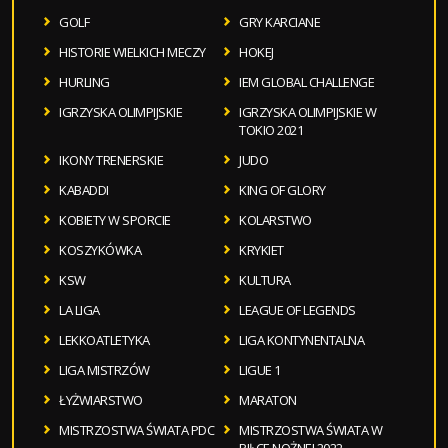
GOLF
GRY KARCIANE
HISTORIE WIELKICH MECZY
HOKEJ
HURLING
IEM GLOBAL CHALLENGE
IGRZYSKA OLIMPIJSKIE
IGRZYSKA OLIMPIJSKIE W
TOKIO 2021
IKONY TRENERSKIE
JUDO
KABADDI
KING OF GLORY
KOBIETY W SPORCIE
KOLARSTWO
KOSZYKÓWKA
KRYKIET
KSW
KULTURA
LA LIGA
LEAGUE OF LEGENDS
LEKKOATLETYKA
LIGA KONTYNENTALNA
LIGA MISTRZÓW
LIGUE 1
ŁYŻWIARSTWO
MARATON
MISTRZOSTWA ŚWIATA PDC
MISTRZOSTWA ŚWIATA W
PIŁCE NOŻNEJ 2022