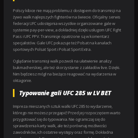
Polscy kibice nie mają problemu z dostępem do transmisji na
żywo walk najlepszych fighterów na świecie. Oficjalny serwis
federacji UFC udostępnia wszystkie organizowane gale w
systemie pay-per-view, a dokładniej dzięki usługom UFC Fight
Pass i UFC PPV. Transmisje opatrzone są w komentarz
specjalistów. Gale UFC pokazuje też Polsat na kanałach
sportowych Polsat Sport i Polsat Sport Extra.
Oglądanie transmisji walk pozwoli na ułatwienie analizy
bukmacherskiej, ale też skorzystanie z zakładów live. Dzięki.
Nim będziesz mógł na bieżąco reagować na wydarzenia w
oktagonie.
Typowanie gali UFC 285 w LV BET
Impreza mieszanych sztuk walki UFC 285 to wydarzenie,
którego nie możesz przegapić! Przed jej rozpoczęciem warto
przygotować się do typowania. Nie ograniczaj się do
sprawdzenia karty walk, ale też porównaj możliwości
zawodników, ich ostatnie występy oraz formę. Dokładna