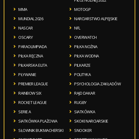
MMA
MOTOGP
MUNDIAL 2026
NARCIARSTWO ALPEJSKIE
NASCAR
NFL
OSCARY
OVERWATCH
PARAOLIMPIADA
PIŁKA NOŻNA
PIŁKA RĘCZNA
PIŁKA WODNA
PIŁKARSKA ELITA
PILKARZE
PŁYWANIE
POLITYKA
PREMIER LEAGUE
PSYCHOLOGIA ZAKŁADÓW
RAINBOW SIX
RAJD DAKAR
ROCKET LEAGUE
RUGBY
SERIE A
SIATKÓWKA
SIATKÓWKA PLAŻOWA
SKOKI NARCIARSKIE
SŁOWNIK BUKMACHERSKI
SNOOKER