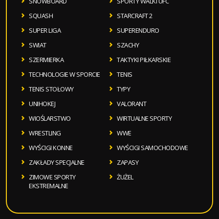
SNOWBOARD
SPORTY WALKI UFC
SQUASH
STARCRAFT 2
SUPER LIGA
SUPERENDURO
SWIAT
SZACHY
SZERMIERKA
TAKTYKI PIŁKARSKIE
TECHNOLOGIE W SPORCIE
TENIS
TENIS STOŁOWY
TYPY
UNIHOKEJ
VALORANT
WIOŚLARSTWO
WIRTUALNE SPORTY
WRESTLING
WWE
WYŚCIGI KONNE
WYŚCIGI SAMOCHODOWE
ZAKŁADY SPECJALNE
ZAPASY
ZIMOWE SPORTY
ŻUŻEL
EKSTREMALNE