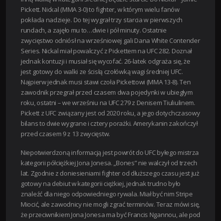
Pickett. Nickal (MMA 3-0) to fighter, w którym wielu fanów
pokłada nadzieje. Do tej wygrał trzy starcia w pierwszych
rundach, a zajęło mu to…dwie i pół minuty. Ostatnie
zwycięstwo odniósł na wrześniowej gali Dana White Contender
Series. Nickal miał powalczyć z Pickettem na UFC 282. Doznał
jednak kontuzji i musiał się wycofać. 26-latek odgraża się, że
jest gotowy do walki ze ścisłą czołówką wagi średniej UFC.
Najpierw jednak musi stawi czoła Pickettowi (MMA 13-8). Ten
zawodnik przegrał przed czasem dwa pojedynki w ubiegłym
roku, ostatni – we wrześniu na UFC 279 z Denisem Tiuliulinem.
Pickett z UFC związany jest od 2020 roku, a jego dotychczasowy
bilans to dwie wygrane i cztery porażki. Amerykanin zakończył
przed czasem 9 z 13 zwycięstw.
Niepotwierdzoną informacją jest powrót do UFC byłego mistrza
kategorii półciężkiej Jona Jonesa. „Bones” nie walczył od trzech
lat. Zgodnie z doniesieniami fighter od dłuższego czasu jest już
gotowy na debiut w kategorii ciężkiej, jednak trudno było
znaleźć dla niego odpowiedniego rywala. Miał być nim Stripe
Miocić, ale zawodnicy nie mogli zgrać terminów. Teraz mówi się,
że przeciwnikiem Jona Jonesa ma być Francis Ngannou, ale pod