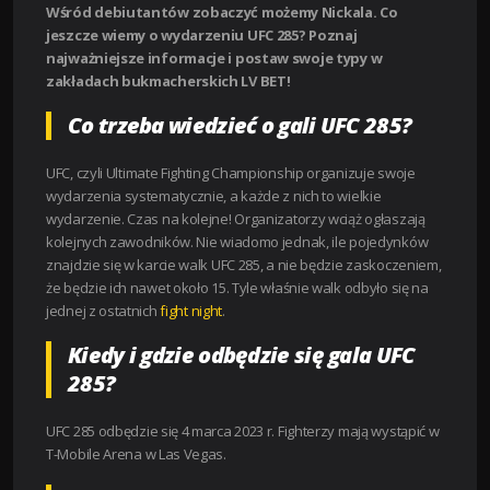
Wśród debiutantów zobaczyć możemy Nickala. Co
jeszcze wiemy o wydarzeniu UFC 285? Poznaj
najważniejsze informacje i postaw swoje typy w
zakładach bukmacherskich LV BET!
Co trzeba wiedzieć o gali UFC 285?
UFC, czyli Ultimate Fighting Championship organizuje swoje
wydarzenia systematycznie, a każde z nich to wielkie
wydarzenie. Czas na kolejne! Organizatorzy wciąż ogłaszają
kolejnych zawodników. Nie wiadomo jednak, ile pojedynków
znajdzie się w karcie walk UFC 285, a nie będzie zaskoczeniem,
że będzie ich nawet około 15. Tyle właśnie walk odbyło się na
jednej z ostatnich
fight night
.
Kiedy i gdzie odbędzie się gala UFC
285?
UFC 285 odbędzie się 4 marca 2023 r. Fighterzy mają wystąpić w
T-Mobile Arena w Las Vegas.