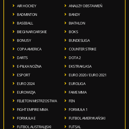
AIR HOCKEY
ANALIZY OBSTAWIEŃ
BADMINTON
BANDY
BASEBALL
BIATHLON
BIEGI NARCIARSKIE
BOKS
BONUSY
BUNDESLIGA
COPA AMERICA
COUNTER STRIKE
DARTS
DOTA 2
E-PIŁKA NOŻNA
EKSTRAKLASA
ESPORT
EURO 2020 / EURO 2021
EURO 2024
EUROLIGA
EUROWIZJA
FAME MMA
FELIETON MISTRZOSTWA
FEN
FIGHT EMPIRE MMA
FORMUŁA 1
FORMUŁA E
FUTBOL AMERYKAŃSKI
FUTBOL AUSTRALIJSKI
FUTSAL