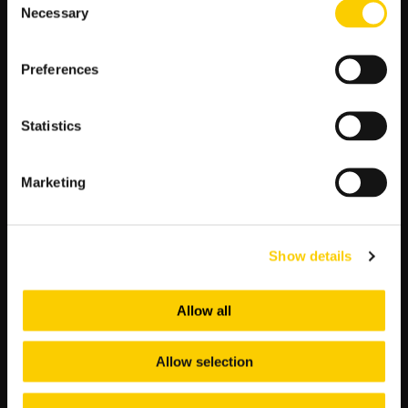
Necessary
Selection
TENIS W LV BET
Preferences
Udział w tenisowej rywalizacji w Tajlandii to nie lada wyzwanie
dla zawodniczek. Ty również możesz przyłączyć się do
rywalizacji, tyle że w zakładach bukmacherskich LV BET!
Statistics
Rozpocznij jednak od przygotowania. Pozwoli Ci ono
zminimalizować ponoszone ryzyko i postawić pewne typy. Na
co zwrócić uwagę? Sięgnij po dane statystyczne oraz
Marketing
porównania H2H. Sprawdź wyniki tenisistek podczas
wcześniejszych turniejów, aktualną pozycję w rankingu WTA
oraz typy ekspertów. Obstawiaj Thailand Open w LV BET i
wygrywaj!
Show details
Allow all
Zobacz
←
Poprzedni artykuł
Następny artykuł
→
Allow selection
wpisy
SZUKAJ