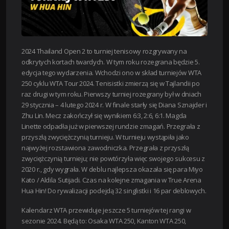
2024 Thailand Open 2 to turniej tenisowy rozgrywany na
odkrytych kortach twardych. W tym roku rozegrana będzie 5.
edycja tego wydarzenia. Wchodzi ono w skład turniejów WTA
250 cyklu WTA Tour 2024. Tenisistki zmierzą się w Tajlandii po
raz drugi w tym roku. Pierwszy turniej rozegrany był w dniach
29 stycznia – 4 lutego 2024 r. W finale starły się Diana Sznajder i
Zhu Lin. Mecz zakończył się wynikiem 6:3, 2:6, 6:1. Magda
Linette odpadła już w pierwszej rundzie zmagań. Przegrała z
przyszłą zwyciężczynią turnieju. W turnieju wystąpiła jako
najwyżej rozstawiona zawodniczka. Przegrała z przyszłą
zwyciężczynią turnieju; nie powtórzyła więc swojego sukcesu z
2020 r., gdy wygrała. W deblu najlepsza okazała się para Miyo
Kato / Aldila Sutijadi. Czas na kolejne zmagania w True Arena
Hua Hin! Do rywalizacji podejdą 32 singlistki i 16 par deblowych.
Kalendarz WTA przewiduje jeszcze 5 turniejów tej rangi w
sezonie 2024. Będą to: Osaka WTA 250, Kanton WTA 250,