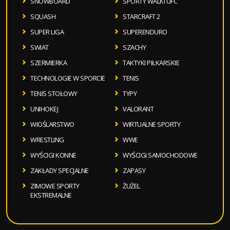
SNOWBOARD
SPORTY WALKI UFC
SQUASH
STARCRAFT 2
SUPER LIGA
SUPERENDURO
SWIAT
SZACHY
SZERMIERKA
TAKTYKI PIŁKARSKIE
TECHNOLOGIE W SPORCIE
TENIS
TENIS STOŁOWY
TYPY
UNIHOKEJ
VALORANT
WIOŚLARSTWO
WIRTUALNE SPORTY
WRESTLING
WWE
WYŚCIGI KONNE
WYŚCIGI SAMOCHODOWE
ZAKŁADY SPECJALNE
ZAPASY
ZIMOWE SPORTY
ŻUŻEL
EKSTREMALNE