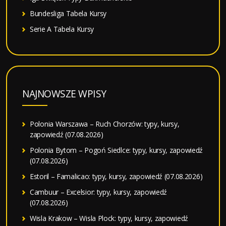
Bundesliga Tabela Kursy
Serie A Tabela Kursy
NAJNOWSZE WPISY
Polonia Warszawa – Ruch Chorzów: typy, kursy,
zapowiedź (07.08.2026)
Polonia Bytom – Pogoń Siedlce: typy, kursy, zapowiedź
(07.08.2026)
Estoril – Famalicao: typy, kursy, zapowiedź (07.08.2026)
Cambuur – Excelsior: typy, kursy, zapowiedź
(07.08.2026)
Wisla Krakow – Wisla Plock: typy, kursy, zapowiedź