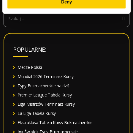
Deny
S
z
u
k
a
POPULARNE:
j
:
Mecze Polski
Mundial 2026 Terminarz Kursy
Typy Bukmacherskie na dziś
Premier League Tabela Kursy
Liga Mistrzów Terminarz Kursy
La Liga Tabela Kursy
Ekstraklasa Tabela Kursy Bukmacherskie
Iga Świątek Typy Bukmacherskie