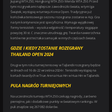
Jiujiang WTA 250, Hongkong WTA 250 i Merida WTA 250. Przed
tymi rozgrywkami najlepsze zawodniczki świata, w tym Iga
Świątek, wystąpią w turnieju Korea Open. Tradycyjnie już
końcówka tenisowego sezonu rozegrana zostanie w Azji. Gra
na tym kontynencie jest specyficzna. Wymaga wyjątkowej
formy tenisistek – wysoka wilgotność i temperatury sięgające
powyżej 30 st. C znacznie utrudniają grę. Twarda nawierzchnia
kortów nie jest też taka sama jak w innych częściach świata.
GDZIE I KIEDY ZOSTANIE ROZEGRANY
THAILAND OPEN 2024
Drugi w tym roku turniej tenisowy w Tajlandii rozegrany będzie
w dniach od 16 do 22 września 2024 r. Tenisistki wystąpią na
kortach twardych w True Arena Hua Hin w Hua Hin w Tajlandii.
PULA NAGRÓD TURNIEJOWYCH
Na uczestniczki turnieju WTA 250 czekają nagrody, zarówno
pieniężne, jak i dodatkowe punkty w światowym rankingu. W
puli znajdzie się 267 082 dolarów.