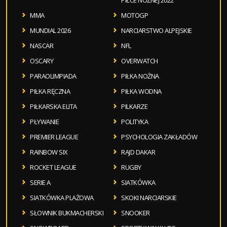
PIŁCE NOŻNEJ 2022
MMA
MOTOGP
MUNDIAL 2026
NARCIARSTWO ALPEJSKIE
NASCAR
NFL
OSCARY
OVERWATCH
PARAOLIMPIADA
PIŁKA NOŻNA
PIŁKA RĘCZNA
PIŁKA WODNA
PIŁKARSKA ELITA
PILKARZE
PŁYWANIE
POLITYKA
PREMIER LEAGUE
PSYCHOLOGIA ZAKŁADÓW
RAINBOW SIX
RAJD DAKAR
ROCKET LEAGUE
RUGBY
SERIE A
SIATKÓWKA
SIATKÓWKA PLAŻOWA
SKOKI NARCIARSKIE
SŁOWNIK BUKMACHERSKI
SNOOKER