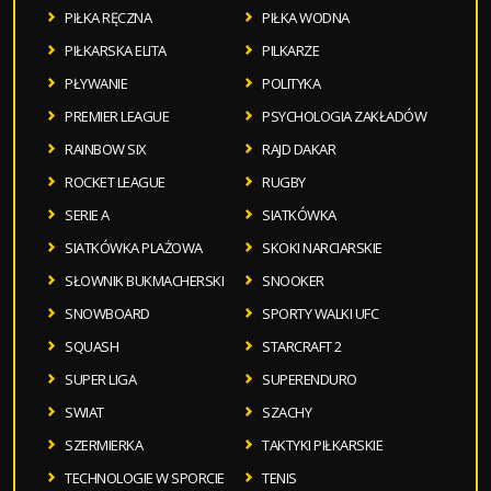
PIŁKA RĘCZNA
PIŁKA WODNA
PIŁKARSKA ELITA
PILKARZE
PŁYWANIE
POLITYKA
PREMIER LEAGUE
PSYCHOLOGIA ZAKŁADÓW
RAINBOW SIX
RAJD DAKAR
ROCKET LEAGUE
RUGBY
SERIE A
SIATKÓWKA
SIATKÓWKA PLAŻOWA
SKOKI NARCIARSKIE
SŁOWNIK BUKMACHERSKI
SNOOKER
SNOWBOARD
SPORTY WALKI UFC
SQUASH
STARCRAFT 2
SUPER LIGA
SUPERENDURO
SWIAT
SZACHY
SZERMIERKA
TAKTYKI PIŁKARSKIE
TECHNOLOGIE W SPORCIE
TENIS