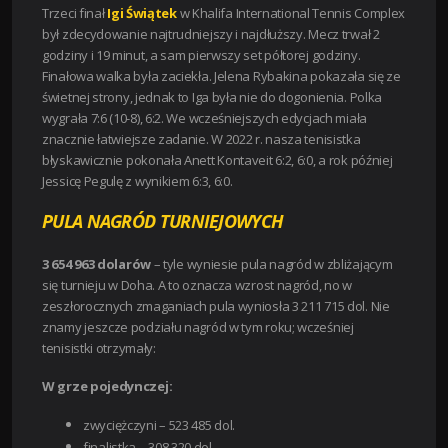
Trzeci finał
Igi Świątek
w Khalifa International Tennis Complex
był zdecydowanie najtrudniejszy i najdłuższy. Mecz trwał 2
godziny i 19 minut, a sam pierwszy set półtorej godziny.
Finałowa walka była zaciekła. Jelena Rybakina pokazała się ze
świetnej strony, jednak to Iga była nie do dogonienia. Polka
wygrała 7:6 (10-8), 6:2. We wcześniejszych edycjach miała
znacznie łatwiejsze zadanie. W 2022 r. nasza tenisistka
błyskawicznie pokonała Anett Kontaveit 6:2, 6:0, a rok później
Jessicę Pegulę z wynikiem 6:3, 6:0.
PULA NAGRÓD TURNIEJOWYCH
3 654 963
dolarów
– tyle wyniesie pula nagród w zbliżającym
się turnieju w Doha. A to oznacza wzrost nagród, no w
zeszłorocznych zmaganiach pula wyniosła 3 211 715 dol. Nie
znamy jeszcze podziału nagród w tym roku; wcześniej
tenisistki otrzymały:
W grze pojedynczej:
zwyciężczyni – 523 485 dol.
finalistka – 308 320 dol.