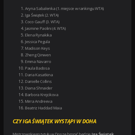
Aryna Sabalenka (1. miejsce w rankingu WTA)
Iga Świątek (2. WTA)
Coco Gauff (3. WTA)
Jasmine Paolini (4. WTA)
Elena Rynakika
Jessica Pegula
Madison Keys
Zheng Qinwen
Emma Navarro
Paula Badosa
Daria Kasatkina
Danielle Collins
Diana Shnaider
Barbora Krejcikova
Mirra Andreeva
Beatriz Haddad Maia
CZY IGA ŚWIĄTEK WYSTĄPI W DOHA
Mistrzowskiego tytułu w Dosze bronić będzie
Iga Świątek
,