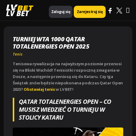
Ma
Strona główna
Tenis
LV BET
Zaloguj się
Zarejestruj się
TURNIEJ WTA 1000 QATAR TOTALENERGIES OPEN 2025
Me
TURNIEJ WTA 1000 QATAR
TOTALENERGIES OPEN 2025
Tenis
Tenisowa rywalizacja na najwyższym poziomie przenosi
się na Bliski Wschód! Tenisistki rozpoczną zmagania w
Dosze, a następnie przeniosą się do Kataru. Czy Iga
Świątek znów będzie niepokonana podczas Qatar Open
2025?
Obstawiaj tenis
w LV BET!
QATAR TOTALENERGIES OPEN – CO
MUSISZ WIEDZIEĆ O TURNIEJU W
STOLICY KATARU