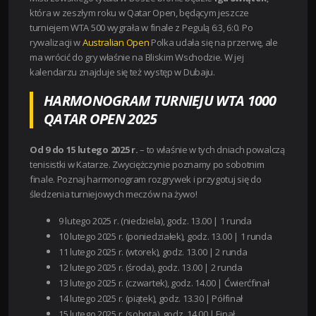
która w zeszłym roku w Qatar Open, będącym jeszcze
turniejem WTA 500 wygrała w finale z Pegulą 6:3, 6:0. Po
rywalizacji w
Australian Open
Polka udała się na przerwę, ale
ma wrócić do gry właśnie na Bliskim Wschodzie. W jej
kalendarzu znajduje się też występ w Dubaju.
HARMONOGRAM TURNIEJU WTA 1000
QATAR OPEN 2025
Od 9 do 15 lutego 2025 r.
– to właśnie w tych dniach powalczą
tenisistki w Katarze. Zwyciężczynie poznamy po sobotnim
finale. Poznaj harmonogram rozgrywek i przygotuj się do
śledzenia turniejowych meczów na żywo!
9 lutego 2025 r. (niedziela),
godz. 13.00 | 1
runda
10 lutego 2025 r. (poniedziałek),
godz. 13.00 | 1
runda
11 lutego 2025 r. (wtorek),
godz. 13.00 | 2
runda
12 lutego 2025 r. (środa),
godz. 13.00 | 2
runda
13 lutego 2025 r. (czwartek),
godz. 14.00 | Ć
wierćfinał
14 lutego 2025 r. (piątek),
godz. 13.30 | P
ółfinał
15 lutego 2025 r. (sobota),
godz. 14.00 | Finał