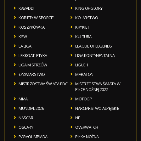
KABADDI
KING OF GLORY
KOBIETY W SPORCIE
KOLARSTWO
KOSZYKÓWKA
KRYKIET
KSW
KULTURA
LA LIGA
LEAGUE OF LEGENDS
LEKKOATLETYKA
LIGA KONTYNENTALNA
LIGA MISTRZÓW
LIGUE 1
ŁYŻWIARSTWO
MARATON
MISTRZOSTWA ŚWIATA PDC
MISTRZOSTWA ŚWIATA W
PIŁCE NOŻNEJ 2022
MMA
MOTOGP
MUNDIAL 2026
NARCIARSTWO ALPEJSKIE
NASCAR
NFL
OSCARY
OVERWATCH
PARAOLIMPIADA
PIŁKA NOŻNA