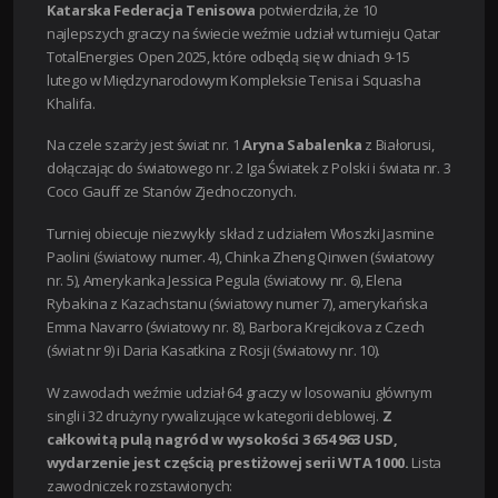
Katarska Federacja Tenisowa
potwierdziła, że 10
najlepszych graczy na świecie weźmie udział w turnieju Qatar
TotalEnergies Open 2025, które odbędą się w dniach 9-15
lutego w Międzynarodowym Kompleksie Tenisa i Squasha
Khalifa.
Na czele szarży jest świat nr. 1
Aryna Sabalenka
z Białorusi,
dołączając do światowego nr. 2 Iga Światek z Polski i świata nr. 3
Coco Gauff ze Stanów Zjednoczonych.
Turniej obiecuje niezwykły skład z udziałem Włoszki Jasmine
Paolini (światowy numer. 4), Chinka Zheng Qinwen (światowy
nr. 5), Amerykanka Jessica Pegula (światowy nr. 6), Elena
Rybakina z Kazachstanu (światowy numer 7), amerykańska
Emma Navarro (światowy nr. 8), Barbora Krejcikova z Czech
(świat nr 9) i Daria Kasatkina z Rosji (światowy nr. 10).
W zawodach weźmie udział 64 graczy w losowaniu głównym
singli i 32 drużyny rywalizujące w kategorii deblowej.
Z
całkowitą pulą nagród w wysokości 3 654 963 USD,
wydarzenie jest częścią prestiżowej serii WTA 1000.
Lista
zawodniczek rozstawionych: