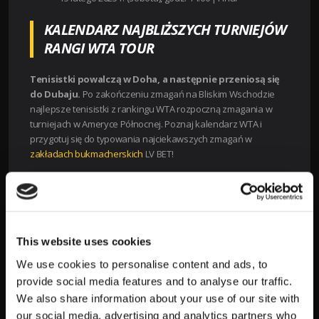
KALENDARZ NAJBLIŻSZYCH TURNIEJÓW
RANGI WTA TOUR
Tenisistki powalczą w Doha, a następnie przeniosą się
do Dubaju.
Po zakończeniu zmagań na Bliskim Wschodzie
najlepsze tenisistki z rankingu WTA rozpoczną zmagania w
turniejach w Ameryce Północnej. Poznaj kalendarz WTA i
przygotuj się do typowania najciekawszych zmagań w
zakładach bukmacherskich
LV BET!
24 lutego 2025 r. – WTA 500 San Diego Open, WTA 250
ATX Open
3 marca 2025 r. – WTA 1000 Indian Wells Masters
17 marca 2025 r. – WTA 1000 Miami Open
This website uses cookies
31 marca 2025 r. – WTA 500 Charleston Open, WTA 250
Copa Colsanitas.
We use cookies to personalise content and ads, to
provide social media features and to analyse our traffic.
TYPY I KURSY BUKMACHERSKIE NA
We also share information about your use of our site with
TURNIEJ WTA W DOHA
our social media, advertising and analytics partners who