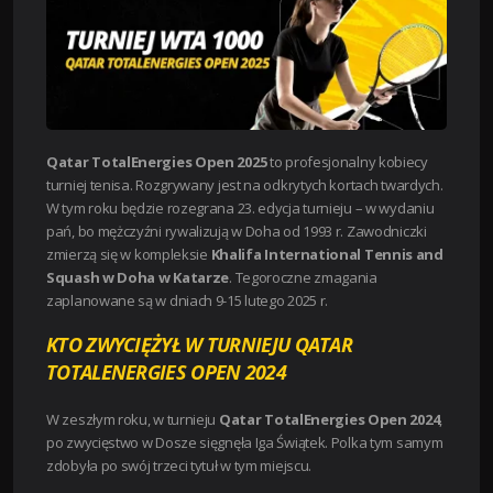
Qatar TotalEnergies Open 2025
to profesjonalny kobiecy
turniej tenisa. Rozgrywany jest na odkrytych kortach twardych.
W tym roku będzie rozegrana 23. edycja turnieju – w wydaniu
pań, bo mężczyźni rywalizują w Doha od 1993 r. Zawodniczki
zmierzą się w kompleksie
Khalifa International Tennis and
Squash w Doha w Katarze
. Tegoroczne zmagania
zaplanowane są w dniach 9-15 lutego 2025 r.
KTO ZWYCIĘŻYŁ W TURNIEJU QATAR
TOTALENERGIES OPEN 2024
W zeszłym roku, w turnieju
Qatar TotalEnergies Open 2024
,
po zwycięstwo w Dosze sięgnęła Iga Świątek. Polka tym samym
zdobyła po swój trzeci tytuł w tym miejscu.