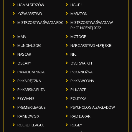
LIGA MISTRZÓW
LIGUE 1
ŁYŻWIARSTWO
MARATON
MISTRZOSTWA ŚWIATA PDC
MISTRZOSTWA ŚWIATA W
PIŁCE NOŻNEJ 2022
MMA
MOTOGP
MUNDIAL 2026
NARCIARSTWO ALPEJSKIE
NASCAR
NFL
OSCARY
OVERWATCH
PARAOLIMPIADA
PIŁKA NOŻNA
PIŁKA RĘCZNA
PIŁKA WODNA
PIŁKARSKA ELITA
PILKARZE
PŁYWANIE
POLITYKA
PREMIER LEAGUE
PSYCHOLOGIA ZAKŁADÓW
RAINBOW SIX
RAJD DAKAR
ROCKET LEAGUE
RUGBY