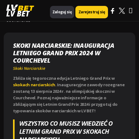
Ma
Strona główna
Skoki Narciarskie
LV BET
Zaloguj się
Zarejestruj się
SKOKI NARCIARSKIE: INAUGURACJA LETNIEGO GRAND PRIX 2024 W
COURCHEVEL
Me
SKOKI NARCIARSKIE: INAUGURACJA
LETNIEGO GRAND PRIX 2024 W
COURCHEVEL
Skoki Narciarskie
Zbliża się tegoroczna edycja Letniego Grand Prix w
skokach narciarskich
. Inauguracyjne zawody rozegrane
zostaną 13 sierpnia 2024 r. na olimpijskiej skoczni w
Courchevel. Poznaj najważniejsze informacje o
zbliżającym się Letnim Grand Prix 2024 i przygotuj do
typowania skoków narciarskich w LV BET!
WSZYSTKO CO MUSISZ WIEDZIEĆ O
LETNIM GRAND PRIX W SKOKACH