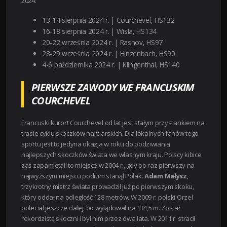
2024:
13-14 sierpnia 2024 r. | Courchevel, HS132
16-18 sierpnia 2024 r. | Wisła, HS134
20-22 września 2024 r. | Rasnov, HS97
28-29 września 2024 r. | Hinzenbach, HS90
4-6 października 2024 r. | Klingenthal, HS140
PIERWSZE ZAWODY WE FRANCUSKIM
COURCHEVEL
Francuski kurort Courchevel od lat jest stałym przystankiem na
trasie cyklu skoczków narciarskich. Dla lokalnych fanów tego
sportu jest to jedyna okazja w roku do podziwiania
najlepszych skoczków świata we własnym kraju.
Polscy kibice
zaś zapamiętali to miejsce w 2004 r., gdy po raz pierwszy na
najwyższym miejscu podium stanął Polak.
Adam Małysz
,
trzykrotny mistrz świata prowadził już po pierwszym skoku,
który oddał na odległość 128 metrów. W 2009 r. polski Orzeł
poleciał jeszcze dalej, bo wylądował na 134,5 m. Został
rekordzistą skoczni i był nim przez dwa lata. W 2011 r. stracił