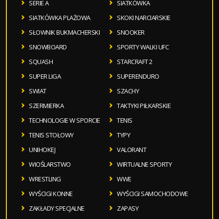
SERIE A
SIATKÓWKA
SIATKÓWKA PLAŻOWA
SKOKI NARCIARSKIE
SŁOWNIK BUKMACHERSKI
SNOOKER
SNOWBOARD
SPORTY WALKI UFC
SQUASH
STARCRAFT 2
SUPER LIGA
SUPERENDURO
SWIAT
SZACHY
SZERMIERKA
TAKTYKI PIŁKARSKIE
TECHNOLOGIE W SPORCIE
TENIS
TENIS STOŁOWY
TYPY
UNIHOKEJ
VALORANT
WIOŚLARSTWO
WIRTUALNE SPORTY
WRESTLING
WWE
WYŚCIGI KONNE
WYŚCIGI SAMOCHODOWE
ZAKŁADY SPECJALNE
ZAPASY