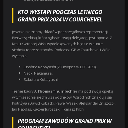
KTO WYSTĄPI PODCZAS LETNIEGO
GRAND PRIX 2024 W COURCHEVEL
Jeszcze nie znamy składów poszczególnych reprezentacji.
Pierwszą ekipą, która ogłosiła swoją delegację, jest Japonia.
Z
Kraju Kwitnącej Wiśni wydelegowanych będzie w sumie
siedmiu reprezentantów.
Podczas LGP w Courchevel i Wiśle
wystąpią:
Junshiro Kobayashi (23. miejsce w LGP 2023),
Naoki Nakamura,
Sakutaro Kobayashi.
Trener kadry A
Thomas Thurnbichler
ma pod swoją opieką
w tym sezonie siedmiu zawodników. Wśród nich znajdują się:
Piotr Żyła i Dawid Kubacki, Paweł Wąsek, Aleksander Zniszczoł,
Jan Habdas, Kacper Juroszek i Tomasz Pilch.
PROGRAM ZAWODÓW GRAND PRIX W