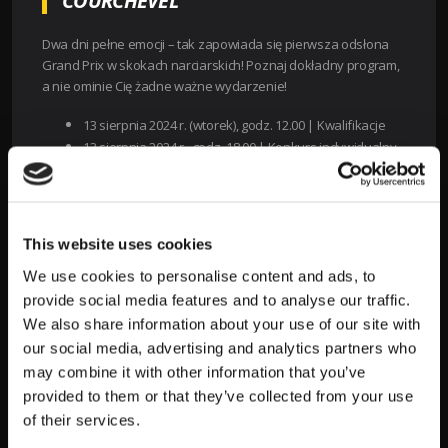
COURCHEVEL
Dwa dni pełne emocji – tak zapowiada się pierwsza odsłona
Grand Prix w skokach narciarskich! Poznaj dokładny program,
a nie ominie Cię żadne ważne wydarzenie!
13 sierpnia 2024 r. (wtorek),
godz. 12.00 | K
walifikacje
13 sierpnia 2024 r., godz. 18.00 | K
onkurs indywidualny
14 sierpnia 2024 r.,
godz. 10.00 | K
walifikacje
14 sierpnia 2024 r., godz. 18.15 | K
onkurs indywidualny
TYPY I KURSY BUKMACHERSKIE NA
This website uses cookies
LETNIE GRAND PRIX 2024 W
We use cookies to personalise content and ads, to
COURCHEVEL
provide social media features and to analyse our traffic.
We also share information about your use of our site with
Transmisje z inauguracyjnych zawodów
Letniego Grand Prix
our social media, advertising and analytics partners who
w Courchevel
polscy kibice będą mogli obejrzeć na antenach
may combine it with other information that you’ve
Eurosportu oraz na platformie Max. Konkurs w Wiśle, który
odbędzie się kilka dni później, będzie można obejrzeć w
provided to them or that they’ve collected from your use
Telewizji Polskiej. Śledź rozgrywki na żywo, a będziesz mógł
of their services.
skorzystać nie tylko z
zakładów długoterminowych
, ale też