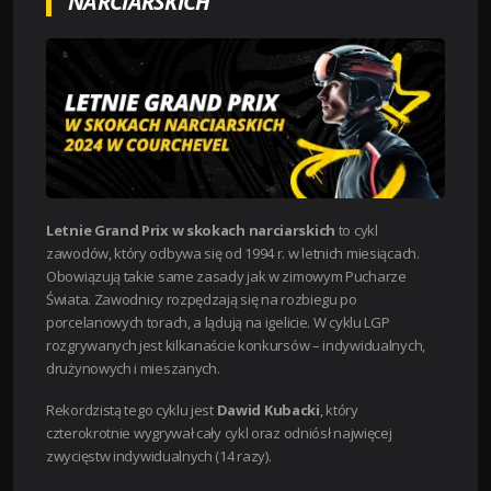
NARCIARSKICH
Letnie Grand Prix w skokach narciarskich
to cykl
zawodów, który odbywa się od 1994 r. w letnich miesiącach.
Obowiązują takie same zasady jak w zimowym Pucharze
Świata. Zawodnicy rozpędzają się na rozbiegu po
porcelanowych torach, a lądują na igelicie.
W cyklu LGP
rozgrywanych jest kilkanaście konkursów – indywidualnych,
drużynowych i mieszanych.
Rekordzistą tego cyklu jest
Dawid Kubacki
, który
czterokrotnie wygrywał cały cykl oraz odniósł najwięcej
zwycięstw indywidualnych (14 razy).