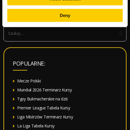
wpisy
SZUKAJ
Deny
S
z
u
k
a
POPULARNE:
j
:
Mecze Polski
Mundial 2026 Terminarz Kursy
Typy Bukmacherskie na dziś
Premier League Tabela Kursy
Liga Mistrzów Terminarz Kursy
La Liga Tabela Kursy