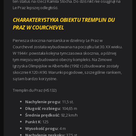
ten status na rzecz Kamila Stocha. Do dziś nikt nie osiągnął na
Le Praz lepszej odległości.
CHARAKTERYSTYKA OBIEKTU TREMPLIN DU
PRAZ W COURCHEVEL
Pierwsza skocznia narciarska w dzielnicy Le Praz w
Courchevel została wybudowana na początku lat 30. XX wieku.
W 1944 r. powstała kolejna tymczasowa skocznia, a później
tym miejscu wybudowano obecny kompleks.
Na Zimowe
Igrzyska Olimpijskie w Albertville (1992 r.) zbudowane zostały
skocznie K120 i K90.
Warunki pogodowe, szczególnie rankiem,
są tam bardzo korzystne.
Tremplin du Praz (HS132)
Nachylenie progu:
11,5 st.
Długość rozbiegu:
104,65 m
Średnia prędkość:
92,2 km/h
Punkt K:
125
Wysokość progu:
4 m
Nachylenie zeskoku:
37,5 st.