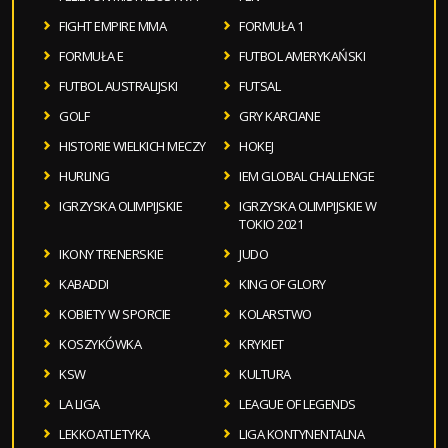
FIGHT EMPIRE MMA
FORMUŁA 1
FORMUŁA E
FUTBOL AMERYKAŃSKI
FUTBOL AUSTRALIJSKI
FUTSAL
GOLF
GRY KARCIANE
HISTORIE WIELKICH MECZY
HOKEJ
HURLING
IEM GLOBAL CHALLENGE
IGRZYSKA OLIMPIJSKIE
IGRZYSKA OLIMPIJSKIE W
TOKIO 2021
IKONY TRENERSKIE
JUDO
KABADDI
KING OF GLORY
KOBIETY W SPORCIE
KOLARSTWO
KOSZYKÓWKA
KRYKIET
KSW
KULTURA
LA LIGA
LEAGUE OF LEGENDS
LEKKOATLETYKA
LIGA KONTYNENTALNA