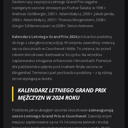
Siedem razy zwycięzca Letniego Grand Prix sięgał w
następnym sezonie zimowym po Puchar Świata: w 1995 r.
Andreas Goldberger, 2001 r. Adam Małysz, 2005 r. Jakub Janda,
2006 r. Adam Małysz, 2007 r. Thomas Morgenstern, 2008 r.
Gregor Schlierenzauer i w 2009 r. Simon Ammann.
Kalendarz Letniego Grand Prix 2024
jest bardzo podobny
do tego z ubiegłorocznej edycji. W sierpniu zawodnicy zmierzą
się na skoczniach w Courchevel i Wiśle. To zmiana, bo przed
rokiem skoczkowie startowali w Szczyrku. Na wrześniu
zaplanowano zmagania w Rasnovie i Hinzenbach. Pierwsze
dni października upłynie pod znakiem finału sezonu w
Klingenthal. Terminarz pań jest bardzo podobny – z tą różnią,
że nie wystąpią w Austrii.
KALENDARZ LETNIEGO GRAND PRIX
MĘŻCZYZN W 2024 ROKU
Podobnie jak w ubiegłym sezonie skoczkowie
zainaugurują
sezon Letniego Grand Prix w Courchevel
. Zawody w tym
miejscu zaplanowane są na 13-14 sierpnia (wtorek i środa).
Francuskie konkursy mężczyzn rozpoczną się o godz. 18.00 i