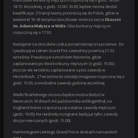
18.15. Wcześniej, o godz. 12.00 i 10.00, będzie można śledzić
kwalifikacje.
Z Francji teamy przeniosą się do Polski, gdzie w
weekend 16-18 sierpnia skoczkowie zmierza się na
Skoczni
im. Adama Małysza w Wiśle
. Oba konkursy mężczyzn
rozpoczną się o 17.30.
Następnie na skoczków czeka ponad miesięczna przerwa. Do
rywalizacji w Letnim Grand Prix zawodnicy powrócą 21-22
września. Powalczą w rumuńskim Rasnovie, gdzie
zaplanowano po dwa konkursy mężczyzn (o godz. 15.00.)
Jeszcze we wrześniu zaplanowane są też zawody w
Hinzenbach. 27 września (w sobotę) zmagania rozpoczną się o
godz. 15.00, a niedzielne zawody godzinę wcześniej.
Wielki finał letniego sezonu będzie można śledzić w
Niemczech. W dniach 4-6 października w Klingenthal, na
Vogtland Arenie rozpoczną się ostatnie zawody mężczyzn
(godz. 16.05). Na niedzielę rozegrane będą już tylko zawody
drużyn mieszanych (godz. 15.00).
Harmonogram Letniego Grand Prix w skokach narciarskich