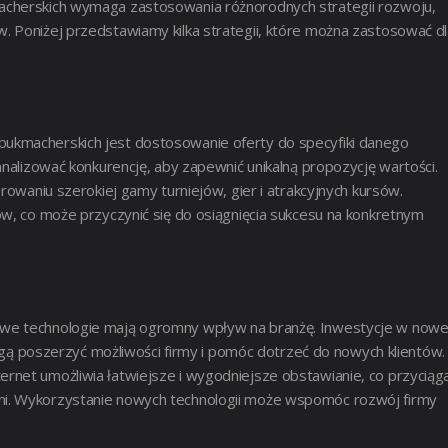
acherskich wymaga zastosowania różnorodnych strategii rozwoju,
. Poniżej przedstawiamy kilka strategii, które można zastosować dl
ukmacherskich jest dostosowanie oferty do specyfiki danego
analizować konkurencję, aby zapewnić unikalną propozycję wartości.
rowaniu szerokiej gamy turniejów, gier i atrakcyjnych kursów.
ów, co może przyczynić się do osiągnięcia sukcesu na konkretnym
owe technologie mają ogromny wpływ na branżę. Inwestycje w now
 mogą poszerzyć możliwości firmy i pomóc dotrzeć do nowych klientów.
rnet umożliwia łatwiejsze i wygodniejsze obstawianie, co przyciąg
mi. Wykorzystanie nowych technologii może wspomóc rozwój firmy