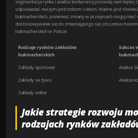
segmentacja rynku i analiza konkurencji pozwolą nam lepiej z
odpowiadać naszym potrzebom i celom. Ważne jest również
bukmacherskich, ponieważ zmiany w przepisach mogą mieć wpł
dostosowywanie się do zmieniającego się otoczenia możem
bukmacherskich w Polsce.
Rodzaje rynków zakładów
Sukces 
bukmacherskich
bukmach
Zakłady sportowe
Analiza 
Zakłady na żywo
Analiza k
Zakłady online
Jakie strategie rozwoju m
rodzajach rynków zakładó