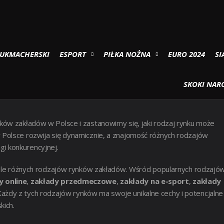
w w Polsce – Klucz do sukcesu
BUKMACHERSKI
ESPORT
PIŁKA NOŻNA
EURO 2024
SI
ÓW ZAKŁADÓW W POLSCE –
SKOKI NARC
ków zakładów w Polsce i zastanowimy się, jaki rodzaj rynku może
Polsce rozwija się dynamicznie, a znajomość różnych rodzajów
i konkurencyjnej.
wiele różnych rodzajów rynków zakładów. Wśród popularnych rodzajó
y online
,
zakłady przedmeczowe
,
zakłady na e-sport
,
zakłady
ażdy z tych rodzajów rynków ma swoje unikalne cechy i potencjalne
kich.