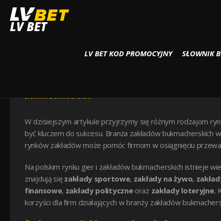
Strona główna
Słownik bukmacherski
Rozważamy rodzaje rynków zakładó
LV BET
LV BET KOD PROMOCYJNY
SŁOWNIK 
ROZWAŻAMY RODZAJE RYNK
KLUCZ DO SUKCESU
Słownik Bukmacherski
W dzisiejszym artykule przyjrzymy się różnym rodzajom ryn
być kluczem do sukcesu. Branża zakładów bukmacherskich w 
rynków zakładów może pomóc firmom w osiągnięciu przewag
Na polskim rynku gier i zakładów bukmacherskich istnieje 
znajdują się
zakłady sportowe
,
zakłady na żywo
,
zakład
finansowe
,
zakłady polityczne
oraz
zakłady loteryjne.
K
korzyści dla firm działających w branży zakładów bukmachers