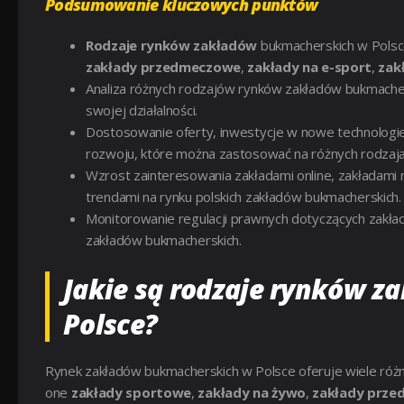
Podsumowanie kluczowych punktów
Rodzaje rynków zakładów
bukmacherskich w Pols
zakłady przedmeczowe
,
zakłady na e-sport
,
zak
Analiza różnych rodzajów rynków zakładów bukmach
swojej działalności.
Dostosowanie oferty, inwestycje w nowe technologie,
rozwoju, które można zastosować na różnych rodzaj
Wzrost zainteresowania zakładami online, zakładami
trendami na rynku polskich zakładów bukmacherskich.
Monitorowanie regulacji prawnych dotyczących zakładó
zakładów bukmacherskich.
Jakie są rodzaje rynków 
Polsce?
Rynek zakładów bukmacherskich w Polsce oferuje wiele róż
one
zakłady sportowe
,
zakłady na żywo
,
zakłady prz