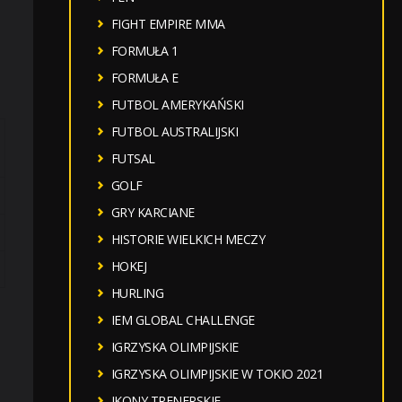
FIGHT EMPIRE MMA
FORMUŁA 1
FORMUŁA E
FUTBOL AMERYKAŃSKI
FUTBOL AUSTRALIJSKI
FUTSAL
GOLF
GRY KARCIANE
HISTORIE WIELKICH MECZY
HOKEJ
HURLING
IEM GLOBAL CHALLENGE
IGRZYSKA OLIMPIJSKIE
IGRZYSKA OLIMPIJSKIE W TOKIO 2021
IKONY TRENERSKIE