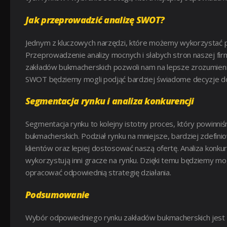
Jak przeprowadzić analizę SWOT?
Jednym z kluczowych narzędzi, które możemy wykorzystać 
Przeprowadzenie analizy mocnych i słabych stron naszej fi
zakładów bukmacherskich pozwoli nam na lepsze zrozumienie
SWOT będziemy mogli podjąć bardziej świadome decyzje doty
Segmentacja rynku i analiza konkurencji
Segmentacja rynku to kolejny istotny proces, który powi
bukmacherskich. Podział rynku na mniejsze, bardziej zdefin
klientów oraz lepiej dostosować naszą ofertę. Analiza konkure
wykorzystują inni gracze na rynku. Dzięki temu będziemy mog
opracować odpowiednią strategię działania.
Podsumowanie
Wybór odpowiedniego rynku zakładów bukmacherskich jest k