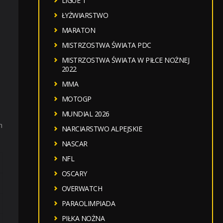
LIGUE 1
ŁYŻWIARSTWO
MARATON
MISTRZOSTWA ŚWIATA PDC
MISTRZOSTWA ŚWIATA W PIŁCE NOŻNEJ
2022
MMA
MOTOGP
MUNDIAL 2026
h
NARCIARSTWO ALPEJSKIE
NASCAR
NFL
OSCARY
OVERWATCH
PARAOLIMPIADA
PIŁKA NOŻNA