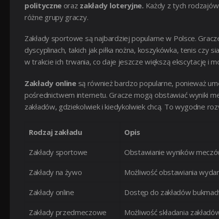
polityczne
oraz
zakłady loteryjne.
Każdy z tych rodzajów 
różne grupy graczy.
Zakłady sportowe są najbardziej popularne w Polsce. Gra
dyscyplinach, takich jak piłka nożna, koszykówka, tenis cz
w trakcie ich trwania, co daje jeszcze większą ekscytację i 
Zakłady online
są również bardzo popularne, ponieważ umo
pośrednictwem internetu. Gracze mogą obstawiać wyniki me
zakładów, gdziekolwiek i kiedykolwiek chcą. To wygodne rozw
Rodzaj zakładu
Opis
Zakłady sportowe
Obstawianie wyników meczów
Zakłady na żywo
Możliwość obstawiania wydarz
Zakłady online
Dostęp do zakładów bukmache
Zakłady przedmeczowe
Możliwość składania zakładó