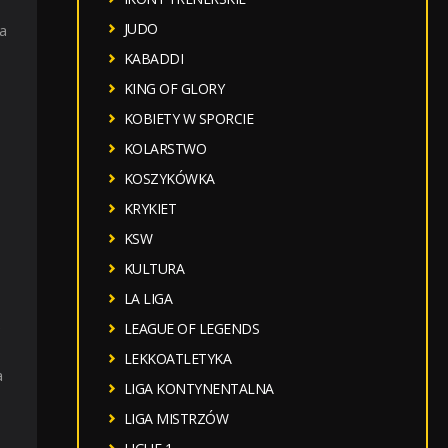
JUDO
a
KABADDI
KING OF GLORY
KOBIETY W SPORCIE
KOLARSTWO
KOSZYKÓWKA
KRYKIET
KSW
KULTURA
LA LIGA
e
LEAGUE OF LEGENDS
LEKKOATLETYKA
a
LIGA KONTYNENTALNA
LIGA MISTRZÓW