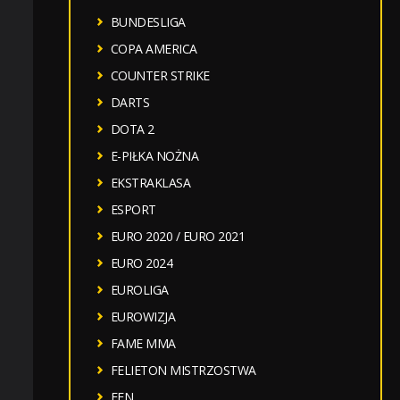
BUNDESLIGA
COPA AMERICA
COUNTER STRIKE
DARTS
DOTA 2
E-PIŁKA NOŻNA
EKSTRAKLASA
ESPORT
EURO 2020 / EURO 2021
EURO 2024
EUROLIGA
EUROWIZJA
FAME MMA
FELIETON MISTRZOSTWA
FEN