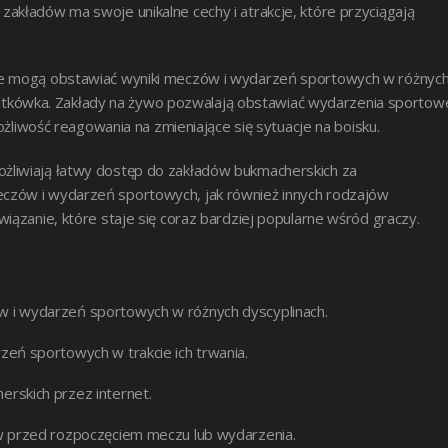
zakładów ma swoje unikalne cechy i atrakcje, które przyciągają
cze mogą obstawiać wyniki meczów i wydarzeń sportowych w różnyc
y siatkówka. Zakłady na żywo pozwalają obstawiać wydarzenia sportow
możliwość reagowania na zmieniające się sytuacje na boisku.
żliwiają łatwy dostęp do zakładów bukmacherskich za
czów i wydarzeń sportowych, jak również innych rodzajów
iązanie, które staje się coraz bardziej popularne wśród graczy.
 i wydarzeń sportowych w różnych dyscyplinach.
eń sportowych w trakcie ich trwania.
rskich przez internet.
w przed rozpoczęciem meczu lub wydarzenia.