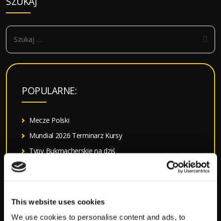
SZUKAJ
S
z
u
k
a
POPULARNE:
j
:
Mecze Polski
Mundial 2026 Terminarz Kursy
Typy Bukmacherskie na dziś
Premier League Tabela Kursy
Liga Mistrzów Terminarz Kursy
La Liga Tabela Kursy
This website uses cookies
Ekstraklasa Tabela Kursy Bukmacherskie
We use cookies to personalise content and ads, to