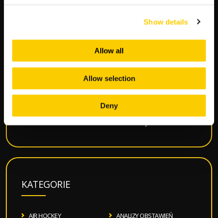
(07.08.2026)
Wisla Krakow – Wisla Plock: typy, kursy, zapowiedź
Show details
(07.08.2026)
Benfica – Heart Of Midlothian: typy, kursy, zapowiedź
Allow all
(06.08.2026)
Hapoel Tel Aviv – GKS Katowice 2:0 wynik i analiza
Allow selection
Raków Częstochowa – Hammarby FF 0:0 wynik i
analiza
Deny
Lech Poznan – KI Klaksvik 1:0 wynik i analiza
Ferencvarosi TC – Gornik Zabrze 1:0 wynik i analiza
KATEGORIE
AIR HOCKEY
ANALIZY OBSTAWIEŃ