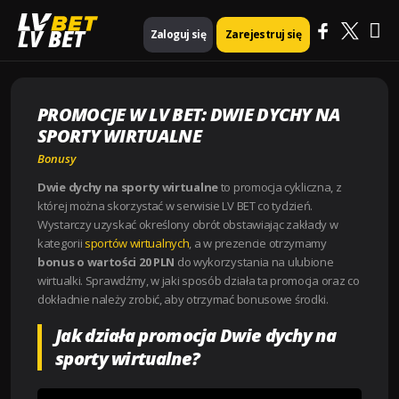
Ma
Strona główna
Bonusy
LV BET
Zaloguj się
Zarejestruj się
Promocje w LV BET: Dwie dychy na sporty wirtualne
Me
PROMOCJE W LV BET: DWIE DYCHY NA
SPORTY WIRTUALNE
Bonusy
Dwie dychy na sporty wirtualne
to promocja cykliczna, z
której można skorzystać w serwisie LV BET co tydzień.
Wystarczy uzyskać określony obrót obstawiając zakłady w
kategorii
sportów wirtualnych
, a w prezencie otrzymamy
bonus o wartości 20 PLN
do wykorzystania na ulubione
wirtualki. Sprawdźmy, w jaki sposób działa ta promocja oraz co
dokładnie należy zrobić, aby otrzymać bonusowe środki.
Jak działa promocja Dwie dychy na
sporty wirtualne?