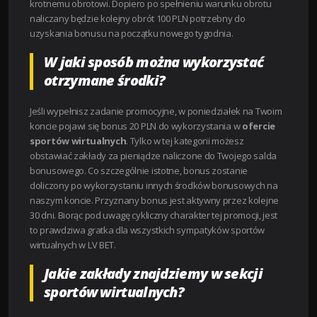
krotnemu obrotowi. Dopiero po spełnieniu warunku obrotu
naliczany będzie kolejny obrót 100 PLN potrzebny do
uzyskania bonusu na początku nowego tygodnia.
W jaki sposób można wykorzystać
otrzymane środki?
Jeśli wypełnisz zadanie promocyjne, w poniedziałek na Twoim
koncie pojawi się bonus 20 PLN do wykorzystania w
ofercie
sportów wirtualnych
. Tylko w tej kategorii możesz
obstawiać zakłady za pieniądze naliczone do Twojego salda
bonusowego. Co szczególnie istotne, bonus zostanie
doliczony po wykorzystaniu innych środków bonusowych na
naszym koncie. Przyznany bonus jest aktywny przez kolejne
30 dni. Biorąc pod uwagę cykliczny charakter tej promocji, jest
to prawdziwa gratka dla wszystkich sympatyków sportów
wirtualnych w LV BET.
Jakie zakłady znajdziemy w sekcji
sportów wirtualnych?