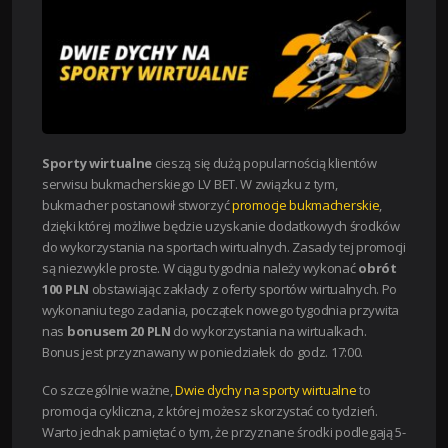
Sporty wirtualne
cieszą się dużą popularnością klientów
serwisu bukmacherskiego LV BET. W związku z tym,
bukmacher postanowił stworzyć
promocje bukmacherskie
,
dzięki której możliwe będzie uzyskanie dodatkowych środków
do wykorzystania na sportach wirtualnych. Zasady tej promocji
są niezwykle proste. W ciągu tygodnia należy wykonać
obrót
100 PLN
obstawiając zakłady z oferty sportów wirtualnych. Po
wykonaniu tego zadania, początek nowego tygodnia przywita
nas
bonusem 20 PLN
do wykorzystania na wirtualkach.
Bonus jest przyznawany w poniedziałek do godz. 17:00.
Co szczególnie ważne,
Dwie dychy na sporty wirtualne
to
promocja cykliczna, z której możesz skorzystać co tydzień.
Warto jednak pamiętać o tym, że przyznane środki podlegają 5-