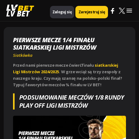
Mai
Strona główna
Siatkówka
LV BET
Zaloguj się
Zarejestruj się
PIERWSZE MECZE 1/4 FINAŁU SIATKARSKIEJ LIGI MISTRZÓW
Me
PIERWSZE MECZE 1/4 FINAŁU
SIATKARSKIEJ LIGI MISTRZÓW
Siatkówka
Przed nami pierwsze mecze ćwierćfinału
siatkarskiej
Ligi Mistrzów 2024/2025
. W grze wciąż są trzy zespoły z
naszego kraju. Czy mają szansę na polsko-polski finał?
Typuj faworytów meczów ¼ finału w LV BET!
PODSUMOWANIE MECZÓW 1/8 RUNDY
PLAY OFF LIGI MISTRZÓW