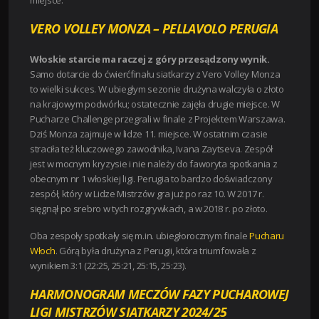
VERO VOLLEY MONZA – PELLAVOLO PERUGIA
Włoskie starcie ma raczej z góry przesądzony wynik.
Samo dotarcie do ćwierćfinału siatkarzy z Vero Volley Monza
to wielki sukces. W ubiegłym sezonie drużyna walczyła o złoto
na krajowym podwórku; ostatecznie zajęła drugie miejsce. W
Pucharze Challenge przegrali w finale z Projektem Warszawa.
Dziś Monza zajmuje w lidze 11. miejsce. W ostatnim czasie
straciła też kluczowego zawodnika, Ivana Zaytseva. Zespół
jest w mocnym kryzysie i nie należy do faworyta spotkania z
obecnym nr 1 włoskiej ligi. Perugia to bardzo doświadczony
zespół, który w Lidze Mistrzów gra już po raz 10. W 2017 r.
sięgnął po srebro w tych rozgrywkach, a w 2018 r. po złoto.
Oba zespoły spotkały się m.in. ubiegłorocznym finale
Pucharu
Włoch
. Górą była drużyna z Perugii, która triumfowała z
wynikiem 3:1 (22:25, 25:21, 25:15, 25:23).
HARMONOGRAM MECZÓW FAZY PUCHAROWEJ
LIGI MISTRZÓW SIATKARZY 2024/25