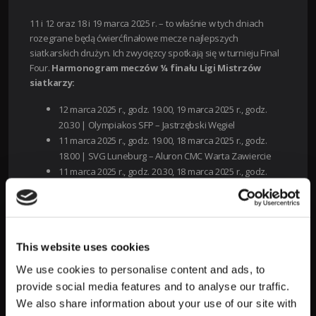
11 i 12 oraz 18 i 19 marca 2025 r. – to właśnie w tych dniach
rozegrane będą ćwierćfinałowe mecze najlepszych
siatkarskich drużyn. Ich zwycięzcy spotkają się w turnieju Final
Four.
Harmonogram meczów ¼ finału Ligi Mistrzów
siatkarzy:
12 marca 2025 r., godz. 19.00, 19 marca 2025 r., godz.
20.30 |
Olympiakos SFP – Jastrzębski Węgiel
11 marca 2025 r., godz. 19.00, 18 marca 2025 r., godz.
18.00 |
SVG Luneburg – Aluron CMC Warta Zawiercie
11 marca 2025 r., godz. 20.30, 18 marca 2025 r., godz.
20.30 |
Mint Vero Volley Monza – Sir Sicoma Monini
Perugia
12 marca 2025 r., godz. 18.00, 19 marca 2025 r., godz.
18.00 |
Haklbank Ankara – PGE Projekt Warszawa
This website uses cookies
KIEDY WALKA W FINAL FOUR LM
We use cookies to personalise content and ads, to
provide social media features and to analyse our traffic.
Półfinały i finał siatkarskiego turnieju Ligi Mistrzów rozegrane
We also share information about your use of our site with
zostaną w formie
turnieju Final Four
. CEV zaplanował go na