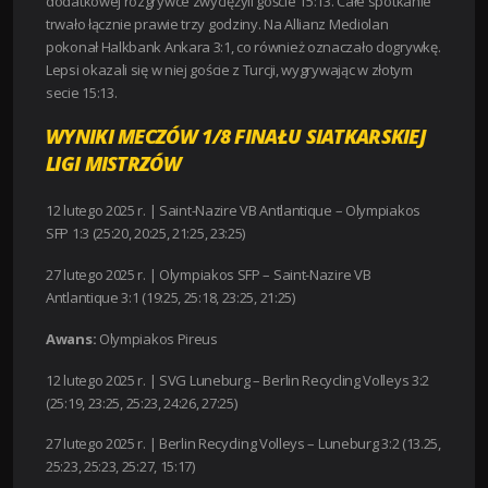
dodatkowej rozgrywce zwyciężyli goście 15:13. Całe spotkanie
trwało łącznie prawie trzy godziny. Na Allianz Mediolan
pokonał Halkbank Ankara 3:1, co również oznaczało dogrywkę.
Lepsi okazali się w niej goście z Turcji, wygrywając w złotym
secie 15:13.
WYNIKI MECZÓW 1/8 FINAŁU SIATKARSKIEJ
LIGI MISTRZÓW
12 lutego 2025 r. |
Saint-Nazire VB Antlantique – Olympiakos
SFP 1:3 (25:20, 20:25, 21:25, 23:25)
27 lutego 2025 r. |
Olympiakos SFP – Saint-Nazire VB
Antlantique 3:1 (19:25, 25:18, 23:25, 21:25)
Awans:
Olympiakos Pireus
12 lutego 2025 r. |
SVG Luneburg – Berlin Recycling Volleys 3:2
(25:19, 23:25, 25:23, 24:26, 27:25)
27 lutego 2025 r. |
Berlin Recycling Volleys – Luneburg 3:2 (13.25,
25:23, 25:23, 25:27, 15:17)