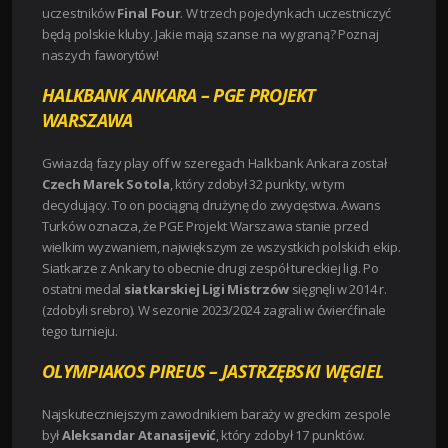
uczestników
Final Four
. W trzech pojedynkach uczestniczyć
będą polskie kluby. Jakie mają szanse na wygraną? Poznaj
naszych faworytów!
HALKBANK ANKARA – PGE PROJEKT
WARSZAWA
Gwiazdą fazy play off w szeregach Halkbank Ankara został
Czech Marek Sotola
, który zdobył 32 punkty, w tym
decydujący. To on pociągną drużynę do zwycięstwa. Awans
Turków oznacza, że PGE Projekt Warszawa stanie przed
wielkim wyzwaniem, największym ze wszystkich polskich ekip.
Siatkarze z Ankary to obecnie drugi zespół tureckiej ligi. Po
ostatni medal
siatkarskiej Ligi Mistrzów
sięgnęli w 2014 r.
(zdobyli srebro). W sezonie 2023/2024 zagrali w ćwierćfinale
tego turnieju.
OLYMPIAKOS PIREUS – JASTRZĘBSKI WĘGIEL
Najskuteczniejszym zawodnikiem baraży w greckim zespole
był
Aleksandar Atanasijević
, który zdobył
17 punktów.