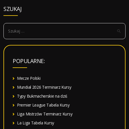
wpisy
SZUKAJ
S
z
u
k
a
POPULARNE:
j
:
Mecze Polski
Mundial 2026 Terminarz Kursy
Typy Bukmacherskie na dziś
Premier League Tabela Kursy
Liga Mistrzów Terminarz Kursy
La Liga Tabela Kursy