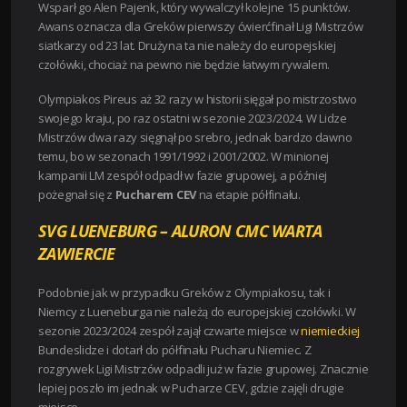
Wsparł go Alen Pajenk, który wywalczył kolejne 15 punktów.
Awans oznacza dla Greków pierwszy ćwierćfinał Ligi Mistrzów
siatkarzy od 23 lat. Drużyna ta nie należy do europejskiej
czołówki, chociaż na pewno nie będzie łatwym rywalem.
Olympiakos Pireus aż 32 razy w historii sięgał po mistrzostwo
swojego kraju, po raz ostatni w sezonie 2023/2024. W Lidze
Mistrzów dwa razy sięgnął po srebro, jednak bardzo dawno
temu, bo w sezonach 1991/1992 i 2001/2002. W minionej
kampanii LM zespół odpadł w fazie grupowej, a później
pożegnał się z
Pucharem CEV
na etapie półfinału.
SVG LUENEBURG – ALURON CMC WARTA
ZAWIERCIE
Podobnie jak w przypadku Greków z Olympiakosu, tak i
Niemcy z Lueneburga nie należą do europejskiej czołówki. W
sezonie 2023/2024 zespół zajął czwarte miejsce w
niemieckiej
Bundeslidze i dotarł do półfinału Pucharu Niemiec. Z
rozgrywek Ligi Mistrzów odpadli już w fazie grupowej. Znacznie
lepiej poszło im jednak w Pucharze CEV, gdzie zajęli drugie
miejsce.