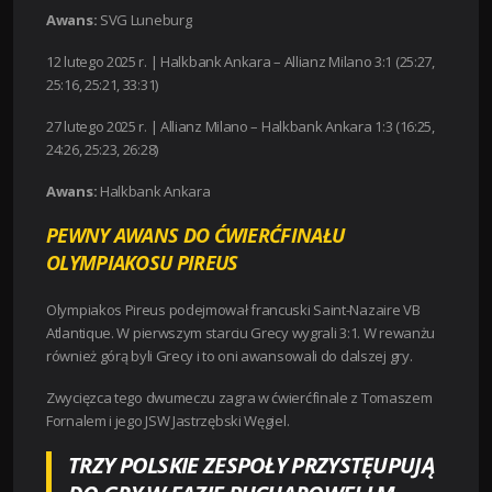
Awans:
SVG Luneburg
12 lutego 2025 r. |
Halkbank Ankara – Allianz Milano 3:1 (25:27,
25:16, 25:21, 33:31)
27 lutego 2025 r. | Allianz Milano – Halkbank Ankara 1:3 (16:25,
24:26, 25:23, 26:28)
Awans:
Halkbank Ankara
PEWNY AWANS DO ĆWIERĆFINAŁU
OLYMPIAKOSU PIREUS
Olympiakos Pireus podejmował francuski Saint-Nazaire VB
Atlantique. W pierwszym starciu Grecy wygrali 3:1. W rewanżu
również górą byli Grecy i to oni awansowali do dalszej gry.
Zwycięzca tego dwumeczu zagra w ćwierćfinale z Tomaszem
Fornalem i jego JSW Jastrzębski Węgiel.
TRZY POLSKIE ZESPOŁY PRZYSTĘUPUJĄ