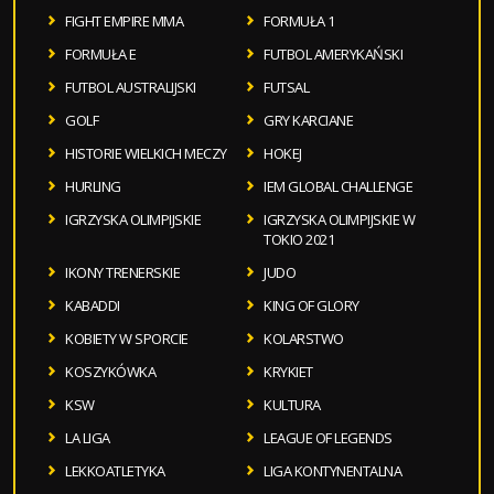
FIGHT EMPIRE MMA
FORMUŁA 1
FORMUŁA E
FUTBOL AMERYKAŃSKI
FUTBOL AUSTRALIJSKI
FUTSAL
GOLF
GRY KARCIANE
HISTORIE WIELKICH MECZY
HOKEJ
HURLING
IEM GLOBAL CHALLENGE
IGRZYSKA OLIMPIJSKIE
IGRZYSKA OLIMPIJSKIE W
TOKIO 2021
IKONY TRENERSKIE
JUDO
KABADDI
KING OF GLORY
KOBIETY W SPORCIE
KOLARSTWO
KOSZYKÓWKA
KRYKIET
KSW
KULTURA
LA LIGA
LEAGUE OF LEGENDS
LEKKOATLETYKA
LIGA KONTYNENTALNA