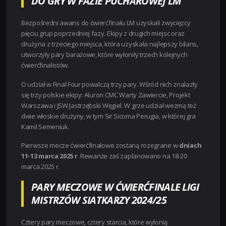
DO GRY W FAZIE PUCHAROWEJ LM
Bezpośredni awans do ćwierćfinału LM uzyskali zwycięzcy
pięciu grup poprzedniej fazy. Ekipy z drugich miejsc oraz
drużyna z trzeciego miejsca, która uzyskała najlepszy bilans,
utworzyły pary barażowe, które wyłoniły trzech kolejnych
ćwierćfinalistów.
O udział w Final Four powalczą trzy pary. Wśród nich znalazły
się trzy polskie ekipy: Aluron CMC Warty Zawiercie, Projekt
Warszawa i JSW Jastrzębski Węgiel. W grze udział wezmą też
dwie włoskie drużyny, w tym Sir Sicoma Perugia, w której gra
Kamil Semeniuk.
Pierwsze mecze ćwierćfinałowe zostaną rozegrane w
dniach
11-13 marca 2025 r
. Rewanże zaś zaplanowano na 18-20
marca 2025 r.
PARY MECZOWE W ĆWIERĆFINALE LIGI
MISTRZÓW SIATKARZY 2024/25
Cztery pary meczowe, cztery starcia, które wyłonią