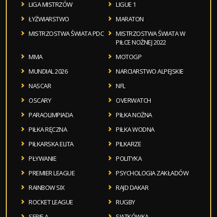
LIGA MISTRZÓW
LIGUE 1
ŁYŻWIARSTWO
MARATON
MISTRZOSTWA ŚWIATA PDC
MISTRZOSTWA ŚWIATA W
PIŁCE NOŻNEJ 2022
MMA
MOTOGP
MUNDIAL 2026
NARCIARSTWO ALPEJSKIE
NASCAR
NFL
OSCARY
OVERWATCH
PARAOLIMPIADA
PIŁKA NOŻNA
PIŁKA RĘCZNA
PIŁKA WODNA
PIŁKARSKA ELITA
PILKARZE
PŁYWANIE
POLITYKA
PREMIER LEAGUE
PSYCHOLOGIA ZAKŁADÓW
RAINBOW SIX
RAJD DAKAR
ROCKET LEAGUE
RUGBY
SERIE A
SIATKÓWKA