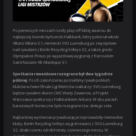
Po pierwszych meczach rundy play-off bliżej awansu do
najlepszej ósemki był turecki Halkbank, który pokonał włoski
Allianz Milano 3:1, niemiecki SVG Lueneburg po zwycięstwie
nad rywalami z Berlin Recycling Volleys 3:2, a także grecki
Olympiakos Pireus po wyjazdowej wygranej z francuskim
Saint-Nazaire VB Atlantique 3:1.
Spotkania rewanżowe rozegrane był dwa tygodnie
później.
Po ich zakończeniu poznaliśmy rywali polskich
klubów w ćwierćfinale Ligi Mistrzów siatkarzy: SVG Lueneburg
będzie rywalem Aluron CMC Warty Zawiercie, a Projekt
Warszawa spotka się z Halkbankiem Ankara. W obu parach
barażowych konieczne było rozegrane tzw. złotego seta.
Najbardziej wyrównaną rywalizację przeprowadziły niemieckie
kluby. Berlin Recycling Volleys wygrał rewanż z SVG Lueneburg
3:2, dzięki czemu odrobił straty z pierwszego meczu. W