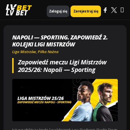
Ma
Strona główna
Piłka nożna
LV BET
Zaloguj się
Zarejestruj się
Napoli — Sporting. Zapowiedź 2. kolejki Ligi Mistrzów
Me
NAPOLI — SPORTING. ZAPOWIEDŹ 2.
KOLEJKI LIGI MISTRZÓW
Liga Mistrzów
,
Piłka Nożna
Zapowiedź meczu Ligi Mistrzów
2025/26: Napoli — Sporting
Już w najbliższą środę 1 października na Stadionie Stadio Diego