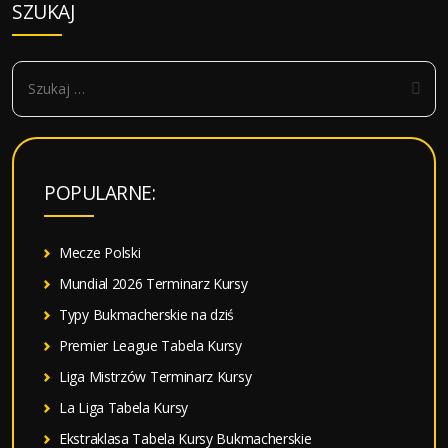
SZUKAJ
S
z
u
k
a
POPULARNE:
j
:
Mecze Polski
Mundial 2026 Terminarz Kursy
Typy Bukmacherskie na dziś
Premier League Tabela Kursy
Liga Mistrzów Terminarz Kursy
La Liga Tabela Kursy
Ekstraklasa Tabela Kursy Bukmacherskie