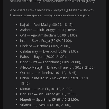
sekund zmienić kursy i otworzyć nowe możliwości dla graczy.
A co jeszcze czeka na nas w 2. kolejce Ligi Mistrzów 2025/26.
Harmonogram spotkań wygląda naprawdę interesująco!
Kajrat — Real Madryt (30.09, 18:45),
Atalanta — Club Brugge (30.09, 18:45),
OM — Ajax Amsterdam (30.09, 21:00),
Inter — Slavia Praga (30.09, 21:00),
Chelsea — Benfica (30.09, 21:00),
Galatasaray — Liverpool (30.09, 21:00),
Pafos — Bayem (30.09, 21:00),
Bodo/Glimt — Tottenham (30.09, 21:00),
Atletico Madryt — Eintracht Frankfurt (30.09, 21:00),
Qarabag — Kobenhavn (01.10, 18:45),
Union Saint-Gilloise – Newcastle United (01.10,
18:45),
Monaco — Man City (01.10, 21:00),
Borussia — Ath. Bulbao (01.10, 21:00),
Napoli — Sporting CP (01.10, 21:00),
Villareal — Juventus (01.10, 21:00),