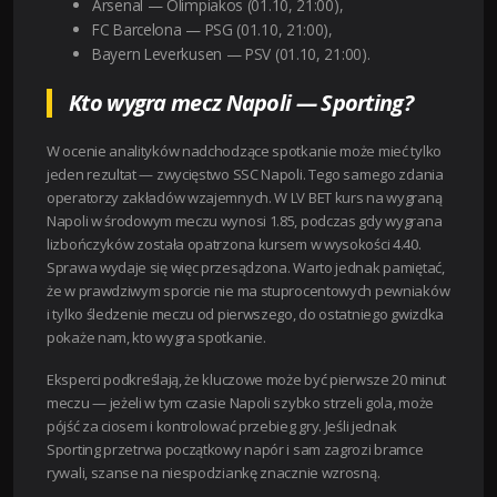
Arsenal — Olimpiakos (01.10, 21:00),
FC Barcelona — PSG (01.10, 21:00),
Bayern Leverkusen — PSV (01.10, 21:00).
Kto wygra mecz Napoli — Sporting?
W ocenie analityków nadchodzące spotkanie może mieć tylko
jeden rezultat — zwycięstwo SSC Napoli. Tego samego zdania
operatorzy zakładów wzajemnych. W LV BET kurs na wygraną
Napoli w środowym meczu wynosi 1.85, podczas gdy wygrana
lizbończyków została opatrzona kursem w wysokości 4.40.
Sprawa wydaje się więc przesądzona. Warto jednak pamiętać,
że w prawdziwym sporcie nie ma stuprocentowych pewniaków
i tylko śledzenie meczu od pierwszego, do ostatniego gwizdka
pokaże nam, kto wygra spotkanie.
Eksperci podkreślają, że kluczowe może być pierwsze 20 minut
meczu — jeżeli w tym czasie Napoli szybko strzeli gola, może
pójść za ciosem i kontrolować przebieg gry. Jeśli jednak
Sporting przetrwa początkowy napór i sam zagrozi bramce
rywali, szanse na niespodziankę znacznie wzrosną.