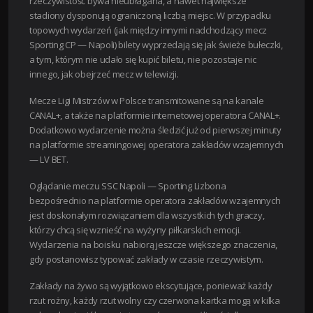
rzeczywistość bywa nieubłagana, a nawet największe
stadiony dysponują ograniczoną liczbą miejsc. W przypadku
topowych wydarzeń (jak między innymi nadchodzący mecz
Sporting CP — Napoli) bilety wyprzedają się jak świeże bułeczki,
a tym, którym nie udało się kupić biletu, nie pozostaje nic
innego, jak obejrzeć mecz w telewizji.
Mecze Ligi Mistrzów w Polsce transmitowane są na kanale
CANAL+, a także na platformie internetowej operatora CANAL+.
Dodatkowo wydarzenie można śledzić już od pierwszej minuty
na platformie streamingowej operatora zakładów wzajemnych
— LV BET.
Oglądanie meczu SSC Napoli — Sporting Lizbona
bezpośrednio na platformie operatora zakładów wzajemnych
jest doskonałym rozwiązaniem dla wszystkich tych graczy,
którzy chcą się wznieść na wyżyny piłkarskich emocji.
Wydarzenia na boisku nabiorą jeszcze większego znaczenia,
gdy postanowisz typować zakłady w czasie rzeczywistym.
Zakłady na żywo są wyjątkowo ekscytujące, ponieważ każdy
rzut rożny, każdy rzut wolny czy czerwona kartka mogą w kilka