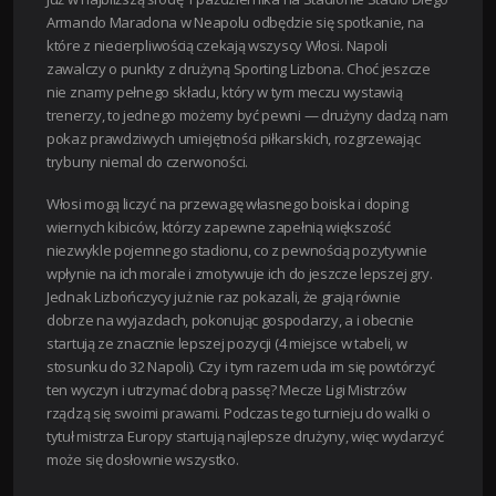
Armando Maradona w Neapolu odbędzie się spotkanie, na
które z niecierpliwością czekają wszyscy Włosi. Napoli
zawalczy o punkty z drużyną Sporting Lizbona. Choć jeszcze
nie znamy pełnego składu, który w tym meczu wystawią
trenerzy, to jednego możemy być pewni — drużyny dadzą nam
pokaz prawdziwych umiejętności piłkarskich, rozgrzewając
trybuny niemal do czerwoności.
Włosi mogą liczyć na przewagę własnego boiska i doping
wiernych kibiców, którzy zapewne zapełnią większość
niezwykle pojemnego stadionu, co z pewnością pozytywnie
wpłynie na ich morale i zmotywuje ich do jeszcze lepszej gry.
Jednak Lizbończycy już nie raz pokazali, że grają równie
dobrze na wyjazdach, pokonując gospodarzy, a i obecnie
startują ze znacznie lepszej pozycji (4 miejsce w tabeli, w
stosunku do 32 Napoli). Czy i tym razem uda im się powtórzyć
ten wyczyn i utrzymać dobrą passę? Mecze Ligi Mistrzów
rządzą się swoimi prawami. Podczas tego turnieju do walki o
tytuł mistrza Europy startują najlepsze drużyny, więc wydarzyć
może się dosłownie wszystko.