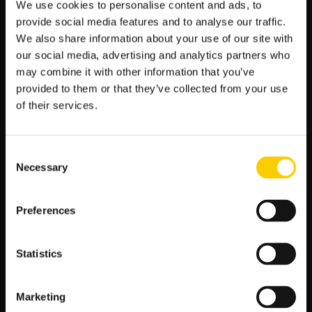
We use cookies to personalise content and ads, to
Choć nie jest jeszcze znany skład obu drużyn, to możemy
provide social media features and to analyse our traffic.
przypuszczać, że Napoli wyjdzie w swoim najmocniejszym
We also share information about your use of our site with
ustawieniu z liderami w środku pola i doskonałą ofensywą z
our social media, advertising and analytics partners who
przodu. Sporting natomiast może postawić na solidną
may combine it with other information that you’ve
defensywę i szybkie kontry, dążąc do przełamania obrony
provided to them or that they’ve collected from your use
rywali. Taki układ sił zapowiada widowisko pełne dynamiki i
of their services.
taktycznych zaskoczeń, co z kolei może prowadzić do dużej
liczby bramek.
W takim układzie warto rozważyć zakład na liczbę goli, typując
Consent
powyżej 3.
Necessary
Selection
Podsumowanie meczu Napoli —
Sporting
Preferences
W środowy wieczór kibice zobaczą starcie dwóch drużyn, które
prezentują ofensywny styl gry i przez cały mecz dążą do
Statistics
pełnego zdominowania przeciwnika. Napoli z pewnością
będzie dążyło do wykorzystania atutu własnego stadionu, by
zgarnąć komplet punktów, jednak Sporting nie będzie chciał
Marketing
poddać się bez walki.