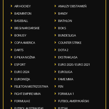
AIR HOCKEY
ANALIZY OBSTAWIEŃ
BADMINTON
BANDY
BASEBALL
BIATHLON
BIEGI NARCIARSKIE
BOKS
BONUSY
BUNDESLIGA
COPA AMERICA
COUNTER STRIKE
DARTS
DOTA 2
E-PIŁKA NOŻNA
EKSTRAKLASA
ESPORT
EURO 2020 / EURO 2021
EURO 2024
EUROLIGA
EUROWIZJA
FAME MMA
FELIETON MISTRZOSTWA
FEN
FIGHT EMPIRE MMA
FORMUŁA 1
FORMUŁA E
FUTBOL AMERYKAŃSKI
FUTBOL AUSTRALIJSKI
FUTSAL