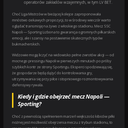
operatorów zakładów wzajemnych, w tym LV BET.
Choć Liga Mistrzów w bieżącej kolejce zaproponowała
mnóstwo ciekawych propozycji, to w środowy wieczór warto
oglądać transmisję na żywo z włoskiego stadionu. Mecz SSC
Napoli — Sporting Lizbona to gwarancja ogromnych piłkarskich
emocji, ale i szansy na postawienie skutecznych typów
bukmacherskich.
Widzowie mogą liczyć na widowisko pełne zwrotów akcji — od
mocnego pressingu Napoli w pierwszych minutach po próby
szybkich kontr ze strony Sportingu. Eksperci spodziewają się,
że gospodarze będą dążyć do kontrolowania gry,
utrzymywania się przy piłce i stopniowego rozmontowywania
defensywy rywala.
Kiedy i gdzie obejrzeć mecz Napoli —
Sporting?
Choć z pewnością spełnieniem marzeń większości kibiców piłki
nożnej jest możliwość obejrzenia meczu z trybun stadionu, to