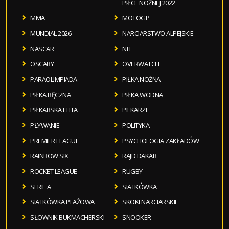
PIŁCE NOŻNEJ 2022
MMA
MOTOGP
MUNDIAL 2026
NARCIARSTWO ALPEJSKIE
NASCAR
NFL
OSCARY
OVERWATCH
PARAOLIMPIADA
PIŁKA NOŻNA
PIŁKA RĘCZNA
PIŁKA WODNA
PIŁKARSKA ELITA
PILKARZE
PŁYWANIE
POLITYKA
PREMIER LEAGUE
PSYCHOLOGIA ZAKŁADÓW
RAINBOW SIX
RAJD DAKAR
ROCKET LEAGUE
RUGBY
SERIE A
SIATKÓWKA
SIATKÓWKA PLAŻOWA
SKOKI NARCIARSKIE
SŁOWNIK BUKMACHERSKI
SNOOKER