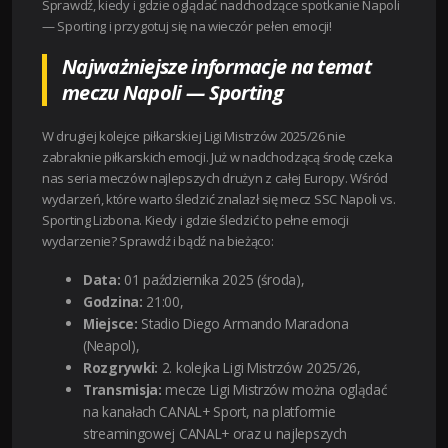
Sprawdź, kiedy i gdzie oglądać nadchodzące spotkanie Napoli
— Sporting i przygotuj się na wieczór pełen emocji!
Najważniejsze informacje na temat
meczu Napoli — Sporting
W drugiej kolejce piłkarskiej Ligi Mistrzów 2025/26 nie
zabraknie piłkarskich emocji. Już w nadchodzącą środę czeka
nas seria meczów najlepszych drużyn z całej Europy. Wśród
wydarzeń, które warto śledzić znalazł się mecz SSC Napoli vs.
Sporting Lizbona. Kiedy i gdzie śledzić to pełne emocji
wydarzenie? Sprawdź i bądź na bieżąco:
Data:
01 października 2025 (środa),
Godzina:
21:00,
Miejsce:
Stadio Diego Armando Maradona
(Neapol),
Rozgrywki:
2. kolejka Ligi Mistrzów 2025/26,
Transmisja:
mecze Ligi Mistrzów można oglądać
na kanałach CANAL+ Sport, na platformie
streamingowej CANAL+ oraz u najlepszych