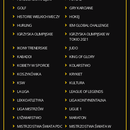
GOLF
GRY KARCIANE
HISTORIE WIELKICH MECZY
HOKEJ
HURLING
IEM GLOBAL CHALLENGE
IGRZYSKA OLIMPIJSKIE
IGRZYSKA OLIMPIJSKIE W
TOKIO 2021
IKONY TRENERSKIE
JUDO
KABADDI
KING OF GLORY
KOBIETY W SPORCIE
KOLARSTWO
KOSZYKÓWKA
KRYKIET
KSW
KULTURA
LA LIGA
LEAGUE OF LEGENDS
LEKKOATLETYKA
LIGA KONTYNENTALNA
LIGA MISTRZÓW
LIGUE 1
ŁYŻWIARSTWO
MARATON
MISTRZOSTWA ŚWIATA PDC
MISTRZOSTWA ŚWIATA W