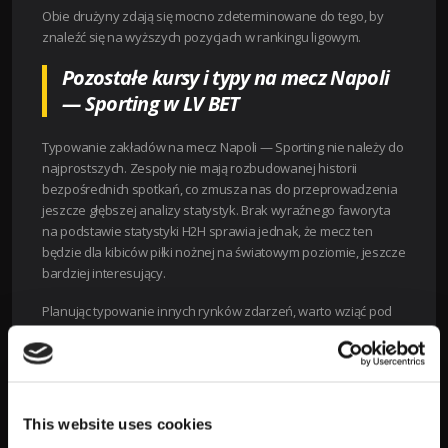
Obie drużyny zdają się mocno zdeterminowane do tego, by
znaleźć się na wyższych pozycjach w rankingu ligowym.
Pozostałe kursy i typy na mecz Napoli
— Sporting w LV BET
Typowanie zakładów na mecz Napoli — Sporting nie należy do
najprostszych. Zespoły nie mają rozbudowanej historii
bezpośrednich spotkań, co zmusza nas do przeprowadzenia
jeszcze głębszej analizy statystyk. Brak wyraźnego faworyta
na podstawie statystyki H2H sprawia jednak, że mecz ten
będzie dla kibiców piłki nożnej na światowym poziomie, jeszcze
bardziej interesujący.
Planując typowanie innych rynków zdarzeń, warto wziąć pod
uwagę klasyczne pozycje bukmacherskie, takie jak zakład na
liczbę rzutów rożnych, czy BTTS (obie drużyny strzelą gola).
Dodatkowo warto wziąć pod uwagę handicapy — zważywszy
na to, że w ocenach ekspertów to Napoli ma większe szanse
na wygraną, również zakład z handicapem może zapewnić
This website uses cookies
większe szanse na wygraną.