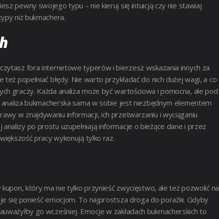
sz pewny swojego typu – nie kieruj się intuicją czy nie stawiaj
typy niż bukmachera.
ch
czytasz fora internetowe typerów i bierzesz wskazania innych za
 też popełniać błędy. Nie warto przykładać do nich dużej wagi, a co
ych graczy. Każda analiza może być wartościowa i pomocna, ale pod
 że analiza bukmacherska sama w sobie jest niezbędnym elementem
wy w znajdywaniu informacji, ich przetwarzaniu i wyciąganiu
nalizy po prostu uzupełniają informacje o bieżące dane i przez
 większość pracy wykonują tylko raz.
 kupon, który ma nie tylko przynieść zwycięstwo, ale też pozwolić na
aje się ponieść emocjom. To najprostsza droga do porażki. Gdyby
zauważyłby go wcześniej. Emocje w zakładach bukmacherskich to