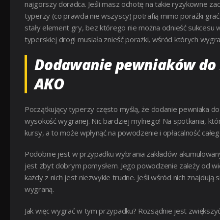
najgorszy doradca. Jeśli masz ochotę na takie ryzykowne z
typerzy (co prawda nie wszyscy) potrafią mimo porażki grać
stały element gry, bez którego nie można odnieść sukcesu w
typerskiej drogi musiała znieść porażki, wśród których wygr
Dodawanie pewniaków do 
AKO
Początkujący typerzy często myślą, że dodanie pewniaka do 
wysokość wygranej. Nic bardziej mylnego! Na spotkania, kt
kursy, a to może wpłynąć na powodzenie i opłacalność całeg
Podobnie jest w przypadku wybrania zakładów akumulowanyc
jest zbyt dobrym pomysłem. Jego powodzenie zależy od wiel
każdy z nich jest niezwykle trudne. Jeśli wśród nich znajdują
wygraną.
Jak więc wygrać w tym przypadku? Rozsądnie jest zwiększyć 