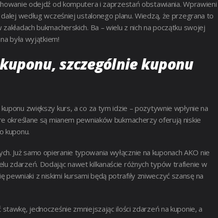
achowanie odejdź od komputera i zaprzestań obstawiania. Wprawieni
 dalej według wcześniej ustalonego planu. Wiedzą, że przegrana to
 zakładach bukmacherskich. Ba – wielu z nich na początku swojej
ana była wyjątkiem!
kuponu, szczególnie kuponu
kuponu zwiększy kurs, a co za tym idzie – pozytywnie wpłynie na
óre określane są mianem pewniaków bukmacherzy oferują niskie
o kuponu.
h. Już samo opieranie typowania wyłącznie na kuponach AKO nie
u zdarzeń. Dodając nawet kilkanaście różnych typów trafienie w
 się pewniaki z niskimi kursami będą potrafiły zniweczyć szansę na
stawkę, jednocześnie zmniejszając ilości zdarzeń na kuponie, a