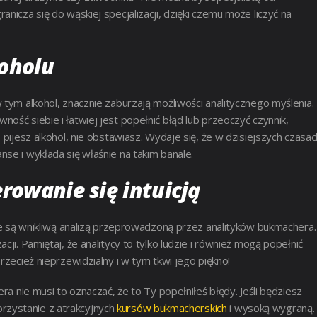
nicza się do wąskiej specjalizacji, dzięki czemu może liczyć na
koholu
 tym alkohol, znacznie zaburzają możliwości analitycznego myślenia.
ość siebie i łatwiej jest popełnić błąd lub przeoczyć czynnik,
 pijesz alkohol, nie obstawiasz. Wydaje się, że w dzisiejszych czasac
se i wykłada się właśnie na takim banale.
rowanie się intuicją
ą wnikliwą analizą przeprowadzoną przez analityków bukmachera.
ji. Pamiętaj, że analitycy to tylko ludzie i również mogą popełnić
rzecież nieprzewidzialny i w tym tkwi jego piękno!
ra nie musi to oznaczać, że to Ty popełniłeś błędy. Jeśli będziesz
rzystanie z atrakcyjnych
kursów bukmacherskich
i wysoką wygraną.