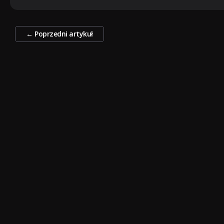
Zobacz
←
Poprzedni artykuł
wpisy