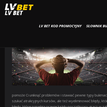
Strona główna
Zakłady Specjalne
Jakie są najczęstsze błędy początkując
LV BET
LV BET KOD PROMOCYJNY
SŁOWNIK B
JAKIE SĄ NAJCZĘSTSZE BŁĘ
Zakłady Specjalne
pomoże Ci uniknąć problemów i stawiać pewne typy bukmache
szukać atrakcyjnych kursów, ale też wyeliminować błędy, kt
błędy, które popełnia prawie każdy początkujący gracz w z