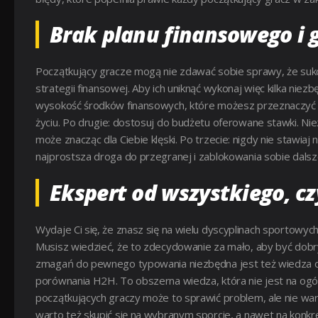
Brak planu finansowego i 
Początkujący gracze mogą nie zdawać sobie sprawy, że sukc
strategii finansowej. Aby ich uniknąć wykonaj więc kilka nie
wysokość środków finansowych, które możesz przeznaczyć 
życiu. Po drugie: dostosuj do budżetu oferowane stawki. Nie
może znacząc dla Ciebie klęski. Po trzecie: nigdy nie stawiaj 
najprostsza droga do przegranej i zablokowania sobie dalsze
Ekspert od wszystkiego, cz
Wydaje Ci się, że znasz się na wielu dyscyplinach sportowyc
Musisz wiedzieć, że to zdecydowanie za mało, aby być dobr
zmagań do pewnego typowania niezbędna jest też wiedza o
porównania H2H. To obszerna wiedza, która nie jest na ogół
początkujących graczy może to sprawić problem, ale nie war
warto też skupić się na wybranym sporcie, a nawet na konkr