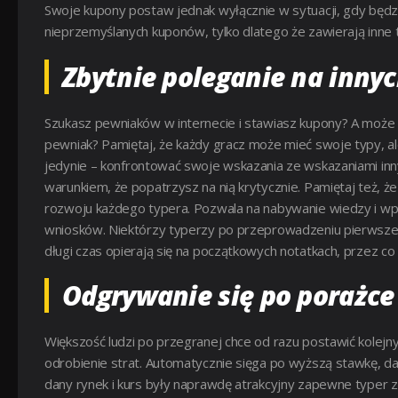
Swoje kupony postaw jednak wyłącznie w sytuacji, gdy będzie
nieprzemyślanych kuponów, tylko dlatego że zawierają inne 
Zbytnie poleganie na inny
Szukasz pewniaków w internecie i stawiasz kupony? A może 
pewniak? Pamiętaj, że każdy gracz może mieć swoje typy, ale
jedynie – konfrontować swoje wskazania ze wskazaniami inn
warunkiem, że popatrzysz na nią krytycznie. Pamiętaj też,
rozwoju każdego typera. Pozwala na nabywanie wiedzy i wpra
wniosków. Niektórzy typerzy po przeprowadzeniu pierwszej a
długi czas opierają się na początkowych notatkach, przez co
Odgrywanie się po porażce
Większość ludzi po przegranej chce od razu postawić kolejny
odrobienie strat. Automatycznie sięga po wyższą stawkę, d
dany rynek i kurs były naprawdę atrakcyjny zapewne typer 