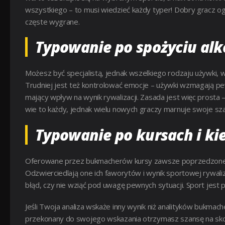
wszystkiego – to musi wiedzieć każdy typer! Dobry gracz ogra
częste wygrane.
Typowanie po spożyciu al
Możesz być specjalistą, jednak wszelkiego rodzaju używki, w
Trudniej jest też kontrolować emocje – używki wzmagają pewn
mający wpływ na wynik rywalizacji. Zasada jest więc prosta –
wie to każdy, jednak wielu nowych graczy marnuje swoje szan
Typowanie po kursach i kie
Oferowane przez bukmacherów kursy zawsze poprzedzone s
Odzwierciedlają one ich faworytów i wynik sportowej rywalizac
błąd, czy nie wziąć pod uwagę pewnych sytuacji. Sport jest p
Jeśli Twoja analiza wskaże inny wynik niż analityków bukmache
przekonany do swojego wskazania otrzymasz szansę na sko