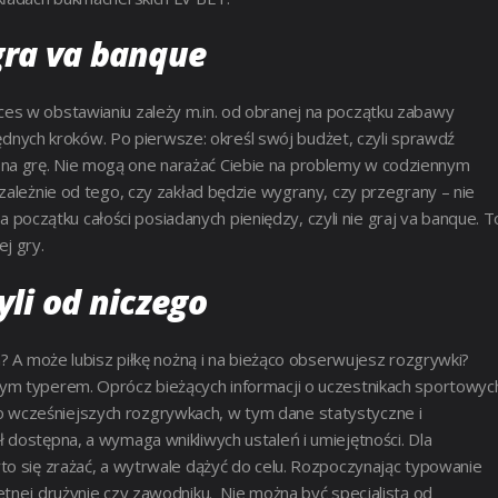
gra va banque
es w obstawianiu zależy m.in. od obranej na początku zabawy
zbędnych kroków. Po pierwsze: określ swój budżet, czyli sprawdź
na grę. Nie mogą one narażać Ciebie na problemy w codziennym
zależnie od tego, czy zakład będzie wygrany, czy przegrany – nie
na początku całości posiadanych pieniędzy, czyli nie graj va banque. T
j gry.
yli od niczego
h? A może lubisz piłkę nożną i na bieżąco obserwujesz rozgrywki?
ym typerem. Oprócz bieżących informacji o uczestnikach sportowyc
 wcześniejszych rozgrywkach, w tym dane statystyczne i
 dostępna, a wymaga wnikliwych ustaleń i umiejętności. Dla
to się zrażać, a wytrwale dążyć do celu. Rozpoczynając typowanie
etnej drużynie czy zawodniku. Nie można być specjalistą od