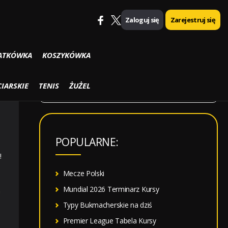
Zaloguj się
Zarejestruj się
SZUKAJ
ATKÓWKA
KOSZYKÓWKA
S
IARSKIE
TENIS
ŻUŻEL
z
u
k
POPULARNE:
a
!
j
:
Mecze Polski
Mundial 2026 Terminarz Kursy
h
Typy Bukmacherskie na dziś
Premier League Tabela Kursy