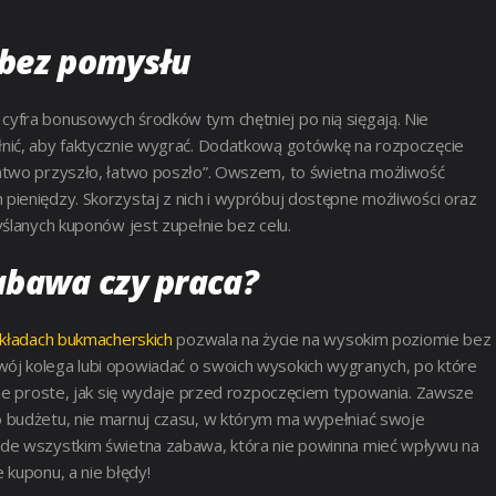
bez pomysłu
yfra bonusowych środków tym chętniej po nią sięgają. Nie
nić, aby faktycznie wygrać. Dodatkową gotówkę na rozpoczęcie
atwo przyszło, łatwo poszło”. Owszem, to świetna możliwość
ieniędzy. Skorzystaj z nich i wypróbuj dostępne możliwości oraz
ślanych kuponów jest zupełnie bez celu.
abawa czy praca?
akładach bukmacherskich
pozwala na życie na wysokim poziomie bez
ój kolega lubi opowiadać o swoich wysokich wygranych, po które
kie proste, jak się wydaje przed rozpoczęciem typowania. Zawsze
 budżetu, nie marnuj czasu, w którym ma wypełniać swoje
ede wszystkim świetna zabawa, która nie powinna mieć wpływu na
 kuponu, a nie błędy!