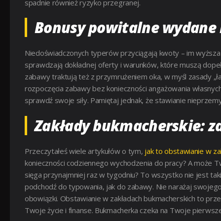
spadnie również ryzyko przegranej.
Bonusy powitalne wydane 
Niedoświadczonych typerów przyciągają kwoty – im wyższa c
sprawdzają dokładnej oferty i warunków, które muszą dopeł
zabawy traktują też z przymrużeniem oka, w myśl zasady „ł
rozpoczęcia zabawy bez konieczności angażowania własnych p
sprawdź swoje siły. Pamiętaj jednak, że stawianie nieprzemy
Zakłady bukmacherskie: z
Przeczytałeś wiele artykułów o tym,
jak to obstawianie w z
konieczności codziennego wychodzenia do pracy? A może Tw
sięga przynajmniej raz w tygodniu? To wszystko nie jest ta
podchodź do typowania, jak do zabawy. Nie narażaj swojego
obowiązki. Obstawianie w zakładach bukmacherskich to prz
Twoje życie i finanse. Bukmacherka czeka na Twoje pierwsze