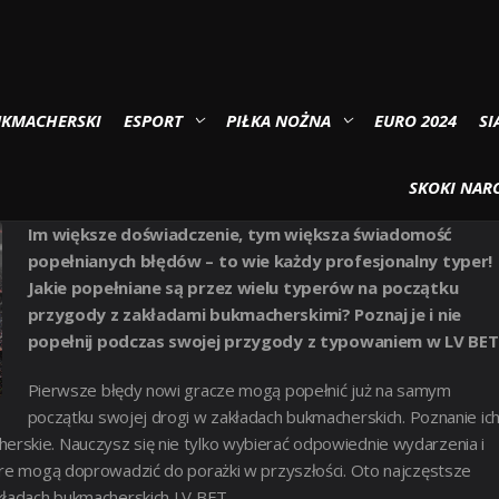
ych typerów?
UKMACHERSKI
ESPORT
PIŁKA NOŻNA
EURO 2024
SI
DY POCZĄTKUJĄCYCH TYPERÓW?
SKOKI NARC
Im większe doświadczenie, tym większa świadomość
popełnianych błędów – to wie każdy profesjonalny typer!
Jakie popełniane są przez wielu typerów na początku
przygody z zakładami bukmacherskimi? Poznaj je i nie
popełnij podczas swojej przygody z typowaniem w LV BET
Pierwsze błędy nowi gracze mogą popełnić już na samym
początku swojej drogi w zakładach bukmacherskich. Poznanie ic
rskie. Nauczysz się nie tylko wybierać odpowiednie wydarzenia i
óre mogą doprowadzić do porażki w przyszłości. Oto najczęstsze
akładach bukmacherskich LV BET.