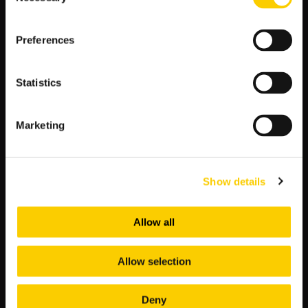
Selection
S
Preferences
z
u
Statistics
k
a
POPULARNE:
Marketing
j
:
Mecze Polski
Mundial 2026 Terminarz Kursy
Show details
Typy Bukmacherskie na dziś
Allow all
Premier League Tabela Kursy
Liga Mistrzów Terminarz Kursy
Allow selection
La Liga Tabela Kursy
Ekstraklasa Tabela Kursy Bukmacherskie
Deny