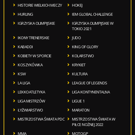
HISTORIE WIELKICH MECZY
HOKEJ
HURLING
IEM GLOBAL CHALLENGE
IGRZYSKA OLIMPIJSKIE
IGRZYSKA OLIMPIJSKIE W
TOKIO 2021
IKONY TRENERSKIE
JUDO
KABADDI
KING OF GLORY
KOBIETY W SPORCIE
KOLARSTWO
KOSZYKÓWKA
KRYKIET
KSW
KULTURA
LA LIGA
LEAGUE OF LEGENDS
LEKKOATLETYKA
LIGA KONTYNENTALNA
LIGA MISTRZÓW
LIGUE 1
ŁYŻWIARSTWO
MARATON
MISTRZOSTWA ŚWIATA PDC
MISTRZOSTWA ŚWIATA W
PIŁCE NOŻNEJ 2022
MMA
MOTOGP