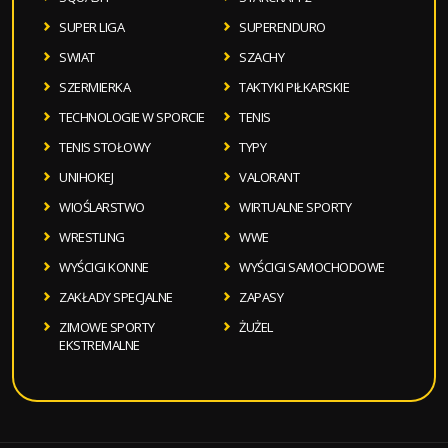
SUPER LIGA
SUPERENDURO
SWIAT
SZACHY
SZERMIERKA
TAKTYKI PIŁKARSKIE
TECHNOLOGIE W SPORCIE
TENIS
TENIS STOŁOWY
TYPY
UNIHOKEJ
VALORANT
WIOŚLARSTWO
WIRTUALNE SPORTY
WRESTLING
WWE
WYŚCIGI KONNE
WYŚCIGI SAMOCHODOWE
ZAKŁADY SPECJALNE
ZAPASY
ZIMOWE SPORTY
ŻUŻEL
EKSTREMALNE