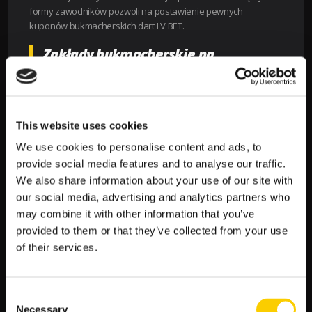
formy zawodników pozwoli na postawienie pewnych
kuponów bukmacherskich dart LV BET.
Zakłady bukmacherskie na
Ladbrokes Players Championship
Finals
Dart obstawianie jest możliwe zarówno w serwisie
This website uses cookies
internetowym, jak i w aplikacji mobilnej. W naszym serwisie
We use cookies to personalise content and ads, to
skorzystasz z szerokiej ofert zakładów długoterminowych, a
provide social media features and to analyse our traffic.
podczas trwania turnieju również zakładów live. Czy Krzysztof
Ratajski ma szansę na zwycięstwo? Postaw swój typ i przyłącz
We also share information about your use of our site with
się do gry!
our social media, advertising and analytics partners who
may combine it with other information that you’ve
provided to them or that they’ve collected from your use
of their services.
Zobacz
←
Poprzedni artykuł
Następny artykuł
→
wpisy
Consent
SZUKAJ
Necessary