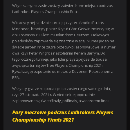
W tym samym czasie zostały zatwierdzone miejsca podczas
Ladbrokes Players Championship Finals.
W tradycyjnej siedzibie turnieju, czyli w ośrodku Butlin’s
Minehead, broniący po raz 6 tytułu Van Gerwin zmierzy się w
dniu otwarcia z 23-letnim Holandrem Deutzem. Ciekawych
pojedynków zapowiada się znacznie więcej. Numer jeden na
świecie Jeroen Price zagra przeciwko Jasonowi Lowe, a numer
dwa, czyli Peter Wright z nastoletnim Kenem Barrym. Do
tegorocznego turnieju jako lider przystąpi Jose de Sousa,
zwycięzca turniejów Tree Players Championship 2021 r.
Rywalizację rozpocznie od meczu z Devonem Petersenem z
RPA.
Wszyscy gracze rozpoczną mistrzostwa tego samego dnia,
czyli 27 listopada 2021 r. W niedzielne popołudnie
zaplanowane są ćwierćfinały, półfinały, a wieczorem finał.
Pary meczowe podczas Ladbrokers Players
Championship Finals 2021