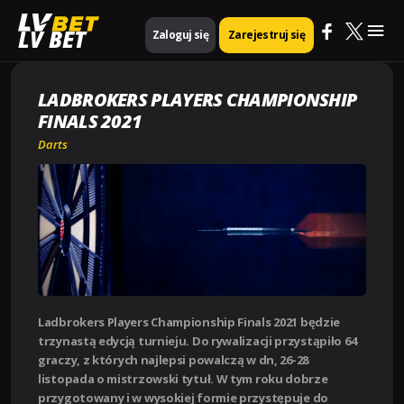
Mai
Strona główna
Darts
Ladbrokers Players Championship Finals 2021
LV BET
Zaloguj się
Zarejestruj się
Me
LADBROKERS PLAYERS CHAMPIONSHIP
FINALS 2021
Darts
Ladbrokers Players Championship Finals 2021 będzie
trzynastą edycją turnieju. Do rywalizacji przystąpiło 64
graczy, z których najlepsi powalczą w dn, 26-28
listopada o mistrzowski tytuł. W tym roku dobrze
przygotowany i w wysokiej formie przystępuje do