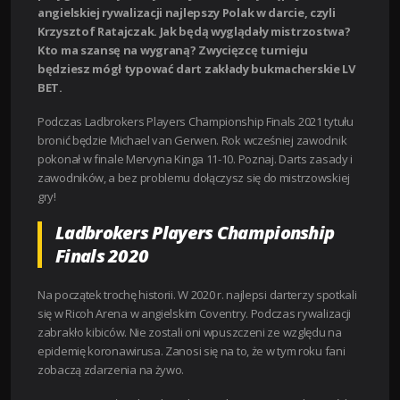
angielskiej rywalizacji najlepszy Polak w darcie, czyli
Krzysztof Ratajczak. Jak będą wyglądały mistrzostwa?
Kto ma szansę na wygraną? Zwycięzcę turnieju
będziesz mógł typować dart zakłady bukmacherskie LV
BET.
Podczas Ladbrokers Players Championship Finals 2021 tytułu
bronić będzie Michael van Gerwen. Rok wcześniej zawodnik
pokonał w finale Mervyna Kinga 11-10. Poznaj. Darts zasady i
zawodników, a bez problemu dołączysz się do mistrzowskiej
gry!
Ladbrokers Players Championship
Finals 2020
Na początek trochę historii. W 2020 r. najlepsi darterzy spotkali
się w Ricoh Arena w angielskim Coventry. Podczas rywalizacji
zabrakło kibiców. Nie zostali oni wpuszczeni ze względu na
epidemię koronawirusa. Zanosi się na to, że w tym roku fani
zobaczą zdarzenia na żywo.