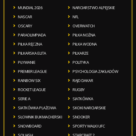
MUNDIAL 2026
NARCIARSTWO ALPEJSKIE
NASCAR
NFL
OSCARY
OVERWATCH
PARAOLIMPIADA
PIŁKA NOŻNA
PIŁKA RĘCZNA
PIŁKA WODNA
PIŁKARSKA ELITA
PILKARZE
PŁYWANIE
POLITYKA
PREMIER LEAGUE
PSYCHOLOGIA ZAKŁADÓW
RAINBOW SIX
RAJD DAKAR
ROCKET LEAGUE
RUGBY
SERIE A
SIATKÓWKA
SIATKÓWKA PLAŻOWA
SKOKI NARCIARSKIE
SŁOWNIK BUKMACHERSKI
SNOOKER
SNOWBOARD
SPORTY WALKI UFC
SQUASH
STARCRAFT 2