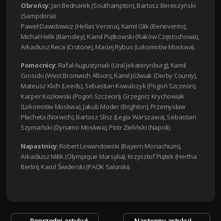
Obrońcy:
Jan Bednarek (Southampton), Bartosz Bereszyński
(Sampdoria)
Paweł Dawidowicz (Hellas Verona), Kamil Glik (Benevento),
Michał Helik (Barnsley), Kamil Piątkowski (Raków Częstochowa),
Arkadiusz Reca (Crotone), Maciej Rybus (Lokomotiw Moskwa).
Pomocnicy:
Rafał Augustyniak (Ural Jekaterynburg), Kamil
Grosicki (West Bromwich Albion), Kamil Jóźwiak (Derby County),
Mateusz Klich (Leeds), Sebastian Kowalczyk (Pogoń Szczecin),
Kacper Kozłowski (Pogoń Szczecin), Grzegorz Krychowiak
(Lokomotiw Moskwa), Jakub Moder (Brighton), Przemysław
Płacheta (Norwich), Bartosz Slisz (Legia Warszawa), Sebastian
Szymański (Dynamo Moskwa), Piotr Zieliński (Napoli).
Napastnicy
: Robert Lewandowski (Bayern Monachium),
Arkadiusz Milik (Olympique Marsylia), Krzysztof Piątek (Hertha
Berlin), Karol Świderski (PAOK Saloniki).
Zobacz
←
Poprzedni artykuł
Następny artykuł
→