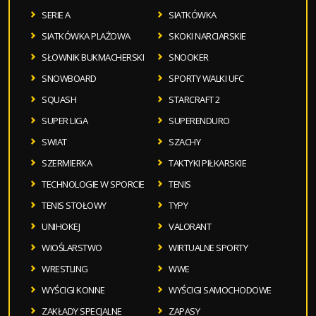
SERIE A
SIATKÓWKA
SIATKÓWKA PLAŻOWA
SKOKI NARCIARSKIE
SŁOWNIK BUKMACHERSKI
SNOOKER
SNOWBOARD
SPORTY WALKI UFC
SQUASH
STARCRAFT 2
SUPER LIGA
SUPERENDURO
SWIAT
SZACHY
SZERMIERKA
TAKTYKI PIŁKARSKIE
TECHNOLOGIE W SPORCIE
TENIS
TENIS STOŁOWY
TYPY
UNIHOKEJ
VALORANT
WIOŚLARSTWO
WIRTUALNE SPORTY
WRESTLING
WWE
WYŚCIGI KONNE
WYŚCIGI SAMOCHODOWE
ZAKŁADY SPECJALNE
ZAPASY