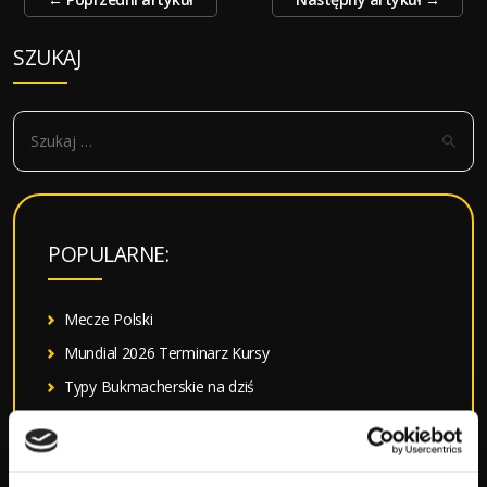
wpisy
SZUKAJ
S
z
u
k
a
POPULARNE:
j
:
Mecze Polski
Mundial 2026 Terminarz Kursy
Typy Bukmacherskie na dziś
Premier League Tabela Kursy
Liga Mistrzów Terminarz Kursy