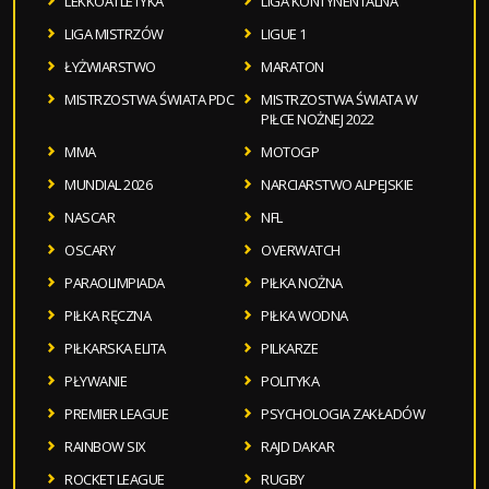
LEKKOATLETYKA
LIGA KONTYNENTALNA
LIGA MISTRZÓW
LIGUE 1
ŁYŻWIARSTWO
MARATON
MISTRZOSTWA ŚWIATA PDC
MISTRZOSTWA ŚWIATA W
PIŁCE NOŻNEJ 2022
MMA
MOTOGP
MUNDIAL 2026
NARCIARSTWO ALPEJSKIE
NASCAR
NFL
OSCARY
OVERWATCH
PARAOLIMPIADA
PIŁKA NOŻNA
PIŁKA RĘCZNA
PIŁKA WODNA
PIŁKARSKA ELITA
PILKARZE
PŁYWANIE
POLITYKA
PREMIER LEAGUE
PSYCHOLOGIA ZAKŁADÓW
RAINBOW SIX
RAJD DAKAR
ROCKET LEAGUE
RUGBY