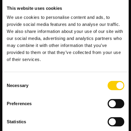
La Liga Tabela Kursy
This website uses cookies
Ekstraklasa Tabela Kursy Bukmacherskie
We use cookies to personalise content and ads, to
Iga Świątek Typy Bukmacherskie
provide social media features and to analyse our traffic.
Bundesliga Tabela Kursy
We also share information about your use of our site with
Serie A Tabela Kursy
our social media, advertising and analytics partners who
may combine it with other information that you’ve
provided to them or that they’ve collected from your use
of their services.
NAJNOWSZE WPISY
Consent
Necessary
Selection
Typy bukmacherskie na dziś — darmowe typy LV BET
Puszcza Niepołomice – Odra Opole: typy, kursy,
Preferences
zapowiedź (08.08.2026)
Miedz Legnica – Pogoń Grod. Mazowiecki: typy, kursy,
zapowiedź (08.08.2026)
Statistics
PSV Eindhoven – Fortuna Sittard: typy, kursy,