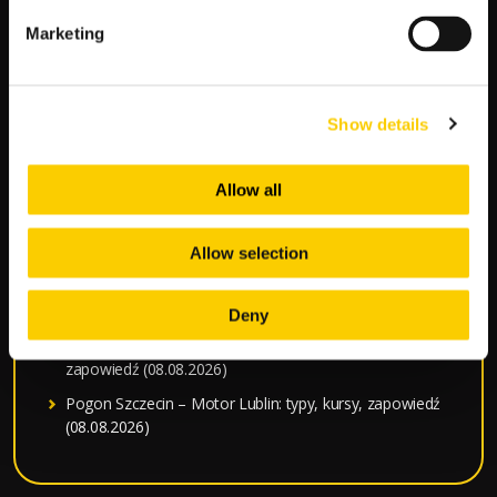
zapowiedź (08.08.2026)
Marketing
NEC Nijmegen – Telstar: typy, kursy, zapowiedź
(08.08.2026)
Podbeskidzie – Lechia Gdansk: typy, kursy, zapowiedź
Show details
(08.08.2026)
Estrela – Sporting CP: typy, kursy, zapowiedź
Allow all
(08.08.2026)
Stal Mielec – Stal Rzeszów: typy, kursy, zapowiedź
(08.08.2026)
Allow selection
Korona Kielce – Legia Warszawa: typy, kursy,
zapowiedź (08.08.2026)
Deny
Radomiak Radom – Gornik Zabrze: typy, kursy,
zapowiedź (08.08.2026)
Pogon Szczecin – Motor Lublin: typy, kursy, zapowiedź
(08.08.2026)