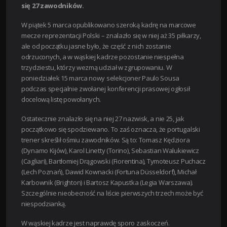
się 27 zawodników.
W piątek 5 marca opublikowano szeroką kadrę na marcowe
mecze reprezentacji Polski – znalazło się w niej aż 35 piłkarzy,
ale od początku jasne było, że część z nich zostanie
odrzuconych, a w wąskiej kadrze pozostanie niespełna
trzydziestu, którzy wezmą udział w zgrupowaniu. W
poniedziałek 15 marca nowy selekcjoner Paulo Sousa
podczas specjalnie zwołanej konferencji prasowej ogłosił
docelową listę powołanych.
Ostatecznie znalazło się na niej 27 nazwisk, a nie 25, jak
początkowo się spodziewano. To zaś oznacza, że portugalski
trener skreślił ośmiu zawodników. Są to: Tomasz Kędziora
(Dynamo Kijów), Karol Linetty (Torino), Sebastian Walukiewicz
(Cagliari), Bartłomiej Drągowski (Fiorentina), Tymoteusz Puchacz
(Lech Poznań), Dawid Kownacki (Fortuna Düsseldorf), Michał
Karbownik (Brighton) i Bartosz Kapustka (Legia Warszawa).
Szczególnie nieobecność na liście pierwszych trzech może być
niespodzianką.
W wąskiej kadrze jest naprawdę sporo zaskoczeń.