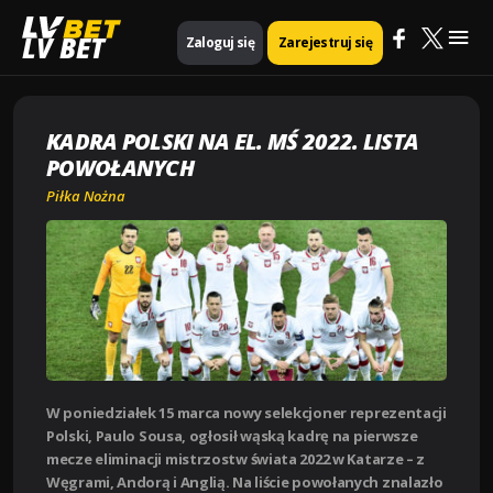
Mai
Strona główna
Piłka nożna
LV BET
Zaloguj się
Zarejestruj się
Kadra Polski na El. MŚ 2022. Lista powołanych
Me
KADRA POLSKI NA EL. MŚ 2022. LISTA
POWOŁANYCH
Piłka Nożna
W poniedziałek 15 marca nowy selekcjoner reprezentacji
Polski, Paulo Sousa, ogłosił wąską kadrę na pierwsze
mecze eliminacji mistrzostw świata 2022 w Katarze – z
Węgrami, Andorą i Anglią. Na liście powołanych znalazło