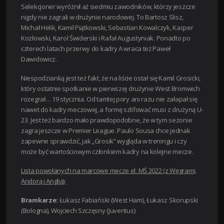
Selekcjoner wyróżnił aż siedmiu zawodników, którzy jeszcze
nigdy nie zagrali w drużynie narodowej. To Bartosz Slisz,
Michał Helik, Kamil Piątkowski, Sebastian Kowalczyk, Kacper
Kozłowski, Karol Świderski i Rafał Augustyniak. Ponadto po
czterech latach przerwy do kadry A wraca też Paweł
Dawidowicz.
Niespodzianką jest też fakt, że na liście ostał się Kamil Grosicki,
który ostatnie spotkanie w pierwszej drużynie West Bromwich
rozegrał… 19 stycznia. Od tamtej pory ani razu nie załapał się
nawet do kadry meczowej, a formę szlifować musi z drużyną U-
23. Jest też bardzo mało prawdopodobne, że w tym sezonie
zagra jeszcze w Premier League. Paulo Sousa chce jednak
zapewne sprawdzić, jak „Grosik” wygląda w treningu i czy
może być wartościowym członkiem kadry na kolejne mecze.
Lista powołanych na marcowe mecze el. MŚ 2022 (z Węgrami,
Andorą i Anglią):
Bramkarze:
Łukasz Fabiański (West Ham), Łukasz Skorupski
(Bologna), Wojciech Szczęsny (Juventus)