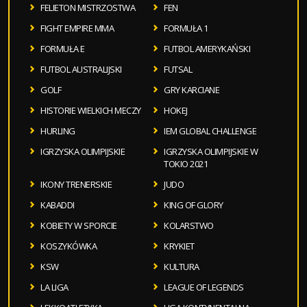
FELIETON MISTRZOSTWA
FEN
FIGHT EMPIRE MMA
FORMUŁA 1
FORMUŁA E
FUTBOL AMERYKAŃSKI
FUTBOL AUSTRALIJSKI
FUTSAL
GOLF
GRY KARCIANE
HISTORIE WIELKICH MECZY
HOKEJ
HURLING
IEM GLOBAL CHALLENGE
IGRZYSKA OLIMPIJSKIE
IGRZYSKA OLIMPIJSKIE W
TOKIO 2021
IKONY TRENERSKIE
JUDO
KABADDI
KING OF GLORY
KOBIETY W SPORCIE
KOLARSTWO
KOSZYKÓWKA
KRYKIET
KSW
KULTURA
LA LIGA
LEAGUE OF LEGENDS