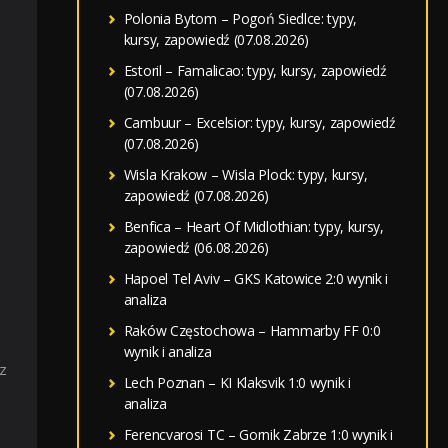
Polonia Bytom – Pogoń Siedlce: typy,
e
kursy, zapowiedź (07.08.2026)
Estoril – Famalicao: typy, kursy, zapowiedź
(07.08.2026)
Cambuur – Excelsior: typy, kursy, zapowiedź
(07.08.2026)
Wisla Krakow – Wisla Plock: typy, kursy,
zapowiedź (07.08.2026)
Benfica – Heart Of Midlothian: typy, kursy,
zapowiedź (06.08.2026)
Hapoel Tel Aviv – GKS Katowice 2:0 wynik i
analiza
Raków Częstochowa – Hammarby FF 0:0
wynik i analiza
z
Lech Poznan – KI Klaksvik 1:0 wynik i
analiza
Ferencvarosi TC – Gornik Zabrze 1:0 wynik i