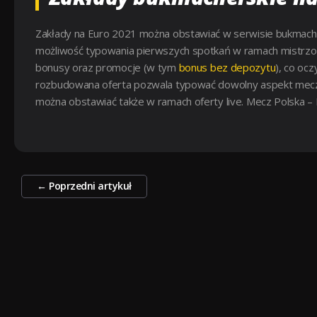
Zakłady na Euro 2021 można obstawiać w serwisie bukmache
możliwość typowania pierwszych spotkań w ramach mistrzos
bonusy oraz promocje (w tym
bonus bez depozytu
), co oc
rozbudowana oferta pozwala typować dowolny aspekt meczu 
można obstawiać także w ramach oferty live. Mecz Polska – H
Zobacz
←
Poprzedni artykuł
wpisy