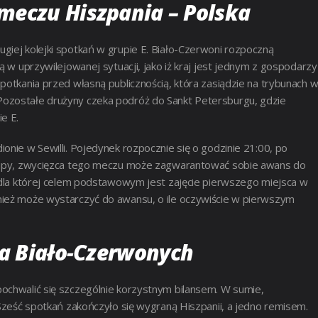
meczu Hiszpania – Polska
giej kolejki spotkań w grupie E. Biało-Czerwoni rozpoczną
ą w uprzywilejowanej sytuacji, jako iż kraj jest jednym z gospodarzy
potkania przed własną publicznością, która zasiądzie na trybunach 
Pozostałe drużyny czeka podróż do Sankt Petersburgu, gdzie
e E.
onie w Sewilli. Pojedynek rozpocznie się o godzinie 21:00, po
 grupy, zwycięzca tego meczu może zagwarantować sobie awans do
, dla której celem podstawowym jest zajęcie pierwszego miejsca w
nież może wystarczyć do awansu, o ile oczywiście w pierwszym
la Biało-Czerwonych
pochwalić się szczególnie korzystnym bilansem. W sumie,
 Sześć spotkań zakończyło się wygraną Hiszpanii, a jedno remisem.