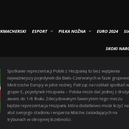
 mecz o awans w grupie E?
UKMACHERSKI
ESPORT
PIŁKA NOŻNA
EURO 2024
SI
RO 2021 – MECZ O AWANS W
SKOKI NARC
Spotkanie reprezentacji Polski z Hiszpanią to bez wątpienia
najważniejszy pojedynek dla Biało-Czerwonych w fazie grupowe
Mistrzostw Europy w piłce nożnej. Patrząc na rozkład spotkań 
grupie E, pojedynek Hiszpania – Polska może dać jednej z druży
awans do 1/8 finału. Zdecydowanym faworytem tego meczu
będzie reprezentacja Hiszpanii, która dodatkowo może liczyć na
atut swojego stadionu i wsparcia kibiców zasiadających na
trybunach w okrojonej liczebności.