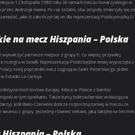
to miejsce 12 listopada 1980 roku. W ramach meczu towarzyskiego w
 przez Andrzeja Iwana. Po raz ostatni, oba zespoły zmierzyły się z
iętać, jako iż zakończył się on dla reprezentacji Polski porażką 0-
kie na mecz Hiszpania – Polska
wywalczyć pierwsze miejsce z grupy E. Co więcej, przywilej
 rozegra w Sewilli. Reprezentacja Polski będzie mniej wypoczęta z
i, Polacy swój poprzedni mecz zagrają w Sankt Petersburgu. Jedno
na Estadio La Cartuja.
zdobycia mistrzostwa Europy. Kibice w Polsce z bardzo
połu w tym spotkaniu. Także kursy bukmacherskie wskazują na
arzy). Jeśli Biało-Czerwoni dobrze rozpoczną turniej w meczu ze
 awansu z grupy. Jesteśmy również ciekawi, jaką taktykę na ten mec
Hiszpania – Polska