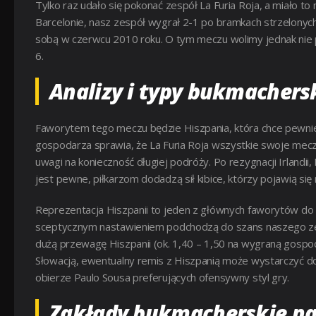
Tylko raz udało się pokonać zespół La Furia Roja, a miało 
Barcelonie, nasz zespół wygrał 2-1 po bramkach strzelonych
sobą w czerwcu 2010 roku. O tym meczu wolimy jednak nie pam
6.
Analizy i typy bukmachers
Faworytem tego meczu będzie Hiszpania, która chce pewnie 
gospodarza sprawia, że La Furia Roja wszystkie swoje mecze
uwagi na konieczność długiej podróży. Po rezygnacji Irlandi
jest pewne, piłkarzom dodadzą sił kibice, którzy pojawią się 
Reprezentacja Hiszpanii to jeden z głównych faworytów do 
sceptycznym nastawieniem podchodzą do szans naszego zes
dużą przewagę Hiszpanii (ok. 1,40 – 1,50 na wygraną gospod
Słowacją, ewentualny remis z Hiszpanią może wystarczyć do
obierze Paulo Sousa preferujących ofensywny styl gry.
Zakłady bukmacherskie na 