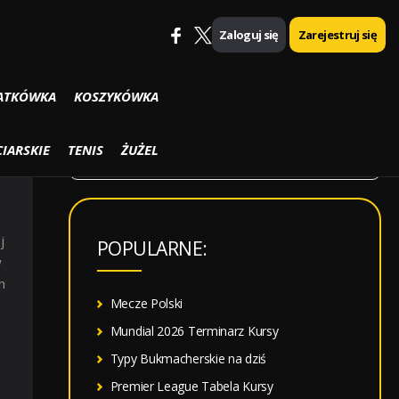
Zaloguj się
Zarejestruj się
SZUKAJ
ATKÓWKA
KOSZYKÓWKA
S
IARSKIE
TENIS
ŻUŻEL
z
u
k
j
POPULARNE:
a
w
j
n
:
Mecze Polski
Mundial 2026 Terminarz Kursy
Typy Bukmacherskie na dziś
Premier League Tabela Kursy