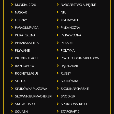
MUNDIAL 2026
NARCIARSTWO ALPEJSKIE
NASCAR
NFL
OSCARY
OVERWATCH
PARAOLIMPIADA
PIŁKA NOŻNA
PIŁKA RĘCZNA
PIŁKA WODNA
PIŁKARSKA ELITA
PILKARZE
PŁYWANIE
POLITYKA
PREMIER LEAGUE
PSYCHOLOGIA ZAKŁADÓW
RAINBOW SIX
RAJD DAKAR
ROCKET LEAGUE
RUGBY
SERIE A
SIATKÓWKA
SIATKÓWKA PLAŻOWA
SKOKI NARCIARSKIE
SŁOWNIK BUKMACHERSKI
SNOOKER
SNOWBOARD
SPORTY WALKI UFC
SQUASH
STARCRAFT 2