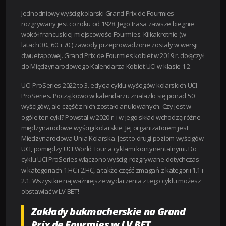
Jednodniowy wyścig kolarski Grand Prix de Fourmies
rozgrywany jest co roku od 1928. Jego trasa zawsze biegnie
wokół francuskiej miejscowości Fourmies. Kilkakrotnie (w
latach 30., 60. i 70.) zawody przeprowadzone zostały w wersji
dwuetapowej. Grand Prix de Fourmies kobiet w 2019 r. dołączył
do Międzynarodowego Kalendarza Kobiet UCI w klasie 1.2.
UCI ProSeries 2022 to 3. edycja cyklu wyścigów kolarskich UCI
ProSeries. Początkowo w kalendarzu znalazło się ponad 50
wyścigów, ale część z nich zostało anulowanych. Czy jest w
ogóle ten cykl? Powstał w 2020 r. i w jego skład wchodzą różne
międzynarodowe wyścigi kolarskie. Jej organizatorem jest
Międzynarodowa Unia Kolarska. Jest to drugi poziom wyścigów
UCI, pomiędzy UCI World Tour a cyklami kontynentalnymi. Do
cyklu UCI ProSeries włączono wyścigi rozgrywane dotychczas
w kategoriach 1.HC i 2.HC, a także część zmagań z kategorii 1.1 i
2.1. Wszystkie najważniejsze wydarzenia z tego cyklu możesz
obstawiać w LV BET!
Zakłady bukmacherskie na Grand
Prix de Fourmies w LV BET