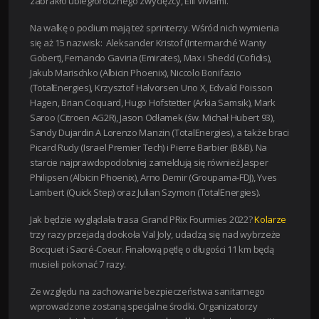
zabrakło ubiegłorocznego zwycięzcy, Elii Viviami.
Na walkę o podium mają też sprinterzy. Wśród nich wymienia
się aż 15 nazwisk: Aleksander Kristof (Intermarché Wanty
Gobert), Fernando Gaviria (Emirates), Max i Shedd (Cofidis),
Jakub Marischko (Albicin Phoenix), Niccolo Bonifazio
(TotalEnergies), Krzysztof Halvorsen Uno X, Edvald Poisson
Hagen, Brian Coquard, Hugo Hofstetter (Arkia Samsik), Mark
Saroo (Citroen AG2R), Jason Odłamek (św. Michał Hubert 93),
Sandy Dujardin A Lorenzo Manzin (TotalEnergies), a także braci
Picard Rudy (Israel Premier Tech) i Pierre Barbier (B&B). Na
starcie najprawdopodobniej zameldują się również Jasper
Philipsen (Albicin Phoenix), Arno Demir (Groupama-FDJ), Yves
Lambert (Quick Step) oraz Julian Szymon (TotalEnergies).
Jak będzie wyglądała trasa Grand PRix Fourmies 2022?
Kolarze
trzy razy przejadą dookoła Val Joly, udadzą się nad wybrzeże
Bocquet i Sacré-Coeur. Finałową pętlę o długości 11 km będą
musieli pokonać 7 razy.
Ze względu na zachowanie bezpieczeństwa sanitarnego
wprowadzone zostaną specjalne środki. Organizatorzy