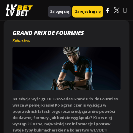
Ma
Strona główna
Kolarstwo
Grand Prix de Fourmies
LV BET
Zaloguj się
Zarejestruj się
Me
GRAND PRIX DE FOURMIES
Kolarstwo
89. edycja wyścigu UCI ProSeries Grand Prix de Fourmies
wraca w pełnej krasie! Po ograniczeniu wyścigu w
poprzednich latach tegoroczna edycja znów powróci
do dawnej formuły. Jak będzie wyglądała? Kto w niej
wystąpi? Poznaj najważniejsze informacje i postaw
swoje typy bukmacherskie na kolarstwo w LV BET!