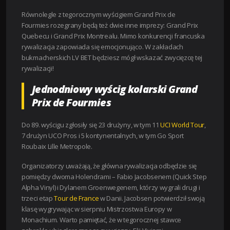
Równolegle z tegorocznym wyścigiem Grand Prix de
Fourmies rozegrany będą też dwie inne imprezy: Grand Prix
Quebecu i Grand Prix Montrealu. Mimo konkurencji francuska
rywalizacja zapowiada się emocjonująco. W zakładach
bukmacherskich LV BET będziesz mógł wskazać zwycięzcę tej
rywalizacji!
Jednodniowy wyścig kolarski Grand
Prix de Fourmies
Do 89. wyścigu zgłosiły się 23 drużyny, w tym 11
UCI World Tour
,
7 drużyn UCO Pros i 5 kontynentalnych, w tym Go Sport
Roubaix Lille Metropole.
Organizatorzy uważają, że główna rywalizacja odbędzie się
pomiędzy dwoma Holendrami – Fabio Jacobsenem (Quick Step
Alpha Vinyl) i Dylanem Groenwegenem, którzy wygrali drugi i
trzeci etap
Tour de France
w Danii. Jacobsen potwierdził swoją
klasę wygrywając w sierpniu Mistrzostwa Europy w
Monachium. Warto pamiętać, że w tegorocznej stawce