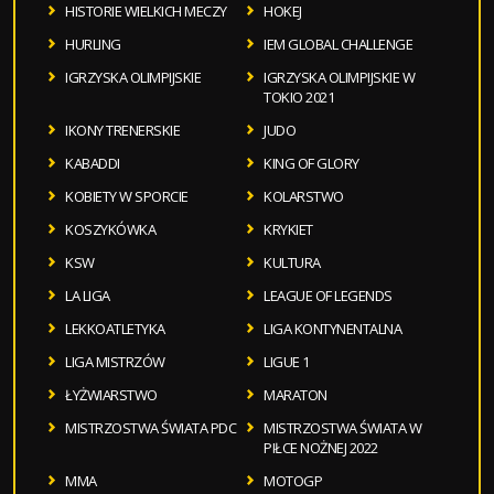
HISTORIE WIELKICH MECZY
HOKEJ
HURLING
IEM GLOBAL CHALLENGE
IGRZYSKA OLIMPIJSKIE
IGRZYSKA OLIMPIJSKIE W
TOKIO 2021
IKONY TRENERSKIE
JUDO
KABADDI
KING OF GLORY
KOBIETY W SPORCIE
KOLARSTWO
KOSZYKÓWKA
KRYKIET
KSW
KULTURA
LA LIGA
LEAGUE OF LEGENDS
LEKKOATLETYKA
LIGA KONTYNENTALNA
LIGA MISTRZÓW
LIGUE 1
ŁYŻWIARSTWO
MARATON
MISTRZOSTWA ŚWIATA PDC
MISTRZOSTWA ŚWIATA W
PIŁCE NOŻNEJ 2022
MMA
MOTOGP