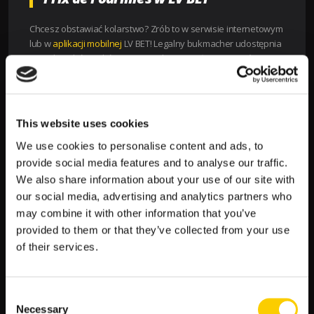
Chcesz obstawiać kolarstwo? Zrób to w serwisie internetowym
lub w
aplikacji mobilnej
LV BET! Legalny bukmacher udostępnia
szeroki wybór rynków na wszystkie najważniejsze wyścigi
kolarskie na świecie, w tym Grand Prix de Fourmies. Wystarczy,
że poznasz oferowane rynki bukmacherskie i przeprowadzisz
własną analizę możliwości jej uczestników. Dzięki temu
postawisz pewne typy na Grand Prix de Fourmies w
LV BET
i
This website uses cookies
wygrasz!
We use cookies to personalise content and ads, to
provide social media features and to analyse our traffic.
We also share information about your use of our site with
our social media, advertising and analytics partners who
Zobacz
←
Poprzedni artykuł
Następny artykuł
→
may combine it with other information that you’ve
wpisy
provided to them or that they’ve collected from your use
SZUKAJ
of their services.
S
Consent
z
Necessary
Selection