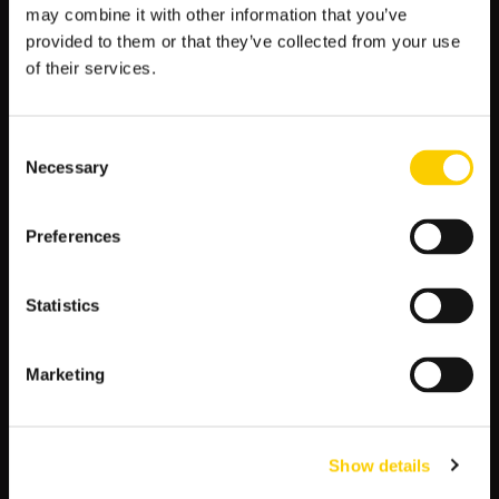
:
may combine it with other information that you’ve
Mecze Polski
provided to them or that they’ve collected from your use
Mundial 2026 Terminarz Kursy
of their services.
Typy Bukmacherskie na dziś
Premier League Tabela Kursy
Consent
Necessary
Liga Mistrzów Terminarz Kursy
Selection
La Liga Tabela Kursy
Preferences
Ekstraklasa Tabela Kursy Bukmacherskie
Iga Świątek Typy Bukmacherskie
Statistics
Bundesliga Tabela Kursy
Serie A Tabela Kursy
Marketing
Show details
NAJNOWSZE WPISY