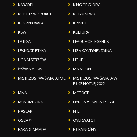
KABADDI
KING OF GLORY
KOBIETY W SPORCIE
KOLARSTWO
KOSZYKÓWKA
KRYKIET
KSW
KULTURA
LA LIGA
LEAGUE OF LEGENDS
LEKKOATLETYKA
LIGA KONTYNENTALNA
LIGA MISTRZÓW
LIGUE 1
ŁYŻWIARSTWO
MARATON
MISTRZOSTWA ŚWIATA PDC
MISTRZOSTWA ŚWIATA W
PIŁCE NOŻNEJ 2022
MMA
MOTOGP
MUNDIAL 2026
NARCIARSTWO ALPEJSKIE
NASCAR
NFL
OSCARY
OVERWATCH
PARAOLIMPIADA
PIŁKA NOŻNA