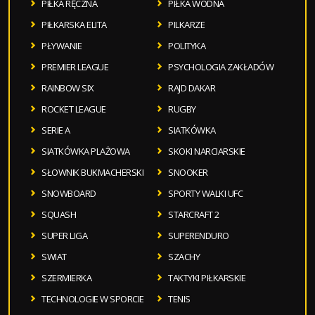
PIŁKA RĘCZNA
PIŁKA WODNA
PIŁKARSKA ELITA
PILKARZE
PŁYWANIE
POLITYKA
PREMIER LEAGUE
PSYCHOLOGIA ZAKŁADÓW
RAINBOW SIX
RAJD DAKAR
ROCKET LEAGUE
RUGBY
SERIE A
SIATKÓWKA
SIATKÓWKA PLAŻOWA
SKOKI NARCIARSKIE
SŁOWNIK BUKMACHERSKI
SNOOKER
SNOWBOARD
SPORTY WALKI UFC
SQUASH
STARCRAFT 2
SUPER LIGA
SUPERENDURO
SWIAT
SZACHY
SZERMIERKA
TAKTYKI PIŁKARSKIE
TECHNOLOGIE W SPORCIE
TENIS