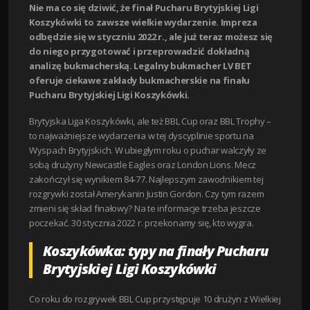
Nie ma co się dziwić, że finał Pucharu Brytyjskiej Ligi
Koszykówki to zawsze wielkie wydarzenie. Impreza
odbędzie się w styczniu 2022 r., ale już teraz możesz się
do niego przygotować i przeprowadzić dokładną
analizę bukmacherską. Legalny bukmacher LV BET
oferuje ciekawe zakłady bukmacherskie na finału
Pucharu Brytyjskiej Ligi Koszykówki.
Brytyjska Liga Koszykówki, ale też BBL Cup oraz BBL Trophy –
to najważniejsze wydarzenia w tej dyscyplinie sportu na
Wyspach Brytyjskich. W ubiegłym roku o puchar walczyły ze
sobą drużyny Newcastle Eagles oraz London Lions. Mecz
zakończył się wynikiem 84-77. Najlepszym zawodnikiem tej
rozgrywki został Amerykanin Justin Gordon. Czy tym razem
zmieni się skład finałowy? Na te informacje trzeba jeszcze
poczekać. 30 stycznia 2022 r. przekonamy się, kto wygra.
Koszykówka: typy na finały Pucharu
Brytyjskiej Ligi Koszykówki
Co roku do rozgrywek BBL Cup przystępuje 10 drużyn z Wielkiej