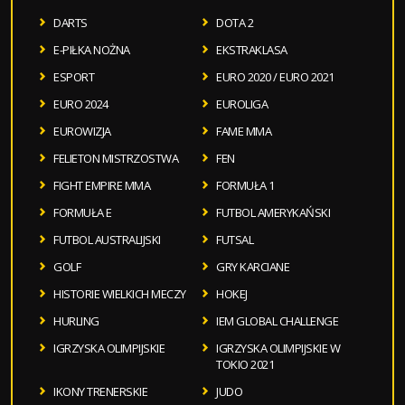
DARTS
DOTA 2
E-PIŁKA NOŻNA
EKSTRAKLASA
ESPORT
EURO 2020 / EURO 2021
EURO 2024
EUROLIGA
EUROWIZJA
FAME MMA
FELIETON MISTRZOSTWA
FEN
FIGHT EMPIRE MMA
FORMUŁA 1
FORMUŁA E
FUTBOL AMERYKAŃSKI
FUTBOL AUSTRALIJSKI
FUTSAL
GOLF
GRY KARCIANE
HISTORIE WIELKICH MECZY
HOKEJ
HURLING
IEM GLOBAL CHALLENGE
IGRZYSKA OLIMPIJSKIE
IGRZYSKA OLIMPIJSKIE W
TOKIO 2021
IKONY TRENERSKIE
JUDO