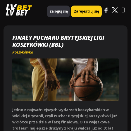
Ma
Strona główna
Koszykówka
LV BET
Zaloguj się
Zarejestruj się
Finały Pucharu Brytyjskiej Ligi Koszykówki (BBL)
Me
FINAŁY PUCHARU BRYTYJSKIEJ LIGI
KOSZYKÓWKI (BBL)
Koszykówka
Jedno z najważniejszych wydarzeń koszykarskich w
Wielkiej Brytanii, czyli Puchar Brytyjskiej Koszykówki już
wkrótce przejdzie w fazę finałową. O to wyjątkowe
trofeum najlepsze drużyny z kraju walczą już od 30 lat.