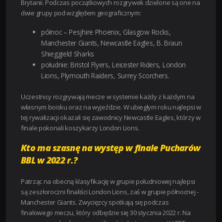
Brytanii. Podczas początkowych rozgrywek dzielone są one na
dwie grupy pod względem geograficznym:
północ – Pesjhire Phoenix, Glasgow Rocks,
Manchester Giants, Newcastle Eagles, B. Braun
Shieggield Sharks
południe: Bristol Flyers, Leicester Riders, London
Lions, Plymouth Raiders, Surrey Scorchers.
Uczestnicy rozgrywają mecze w systemie każdy z każdym na
własnym boisku oraz na wyjeździe. W ubiegłym roku najlepsi w
tej rywalizacji okazali się zawodnicy Newcastle Eagles, którzy w
finale pokonali koszykarzy London Lions.
Kto ma szasnę na występ w finale Pucharów
BBL w 2022 r.?
Patrząc na obecną klasyfikację w grupie południowej najlepsi
są zeszłoroczni finaliści London Lions, zaś w grupie północnej -
Manchester Giants. Zwycięzcy spotkają się podczas
finałowego meczu, który odbędzie się 30 stycznia 2022 r. Na