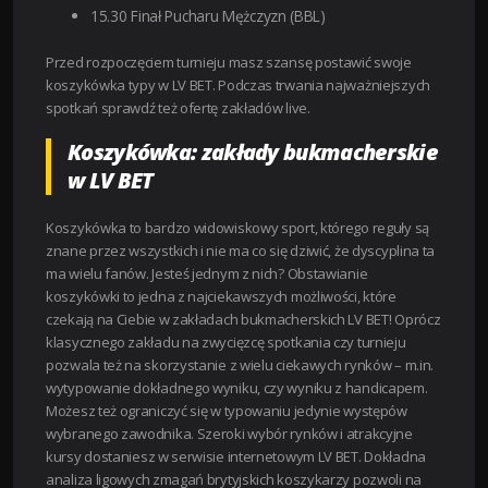
15.30 Finał Pucharu Mężczyzn (BBL)
Przed rozpoczęciem turnieju masz szansę postawić swoje
koszykówka typy w LV BET. Podczas trwania najważniejszych
spotkań sprawdź też ofertę zakładów live.
Koszykówka: zakłady bukmacherskie
w LV BET
Koszykówka to bardzo widowiskowy sport, którego reguły są
znane przez wszystkich i nie ma co się dziwić, że dyscyplina ta
ma wielu fanów. Jesteś jednym z nich? Obstawianie
koszykówki to jedna z najciekawszych możliwości, które
czekają na Ciebie w zakładach bukmacherskich LV BET! Oprócz
klasycznego zakładu na zwycięzcę spotkania czy turnieju
pozwala też na skorzystanie z wielu ciekawych rynków – m.in.
wytypowanie dokładnego wyniku, czy wyniku z handicapem.
Możesz też ograniczyć się w typowaniu jedynie występów
wybranego zawodnika. Szeroki wybór rynków i atrakcyjne
kursy dostaniesz w serwisie internetowym LV BET. Dokładna
analiza ligowych zmagań brytyjskich koszykarzy pozwoli na