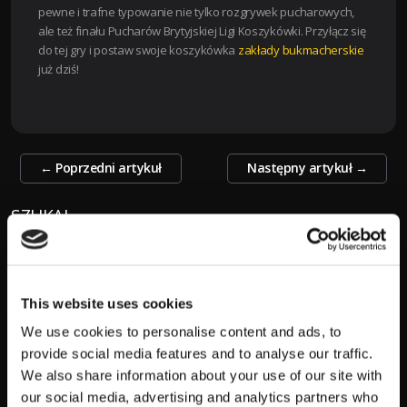
pewne i trafne typowanie nie tylko rozgrywek pucharowych,
ale też finału Pucharów Brytyjskiej Ligi Koszykówki. Przyłącz się
do tej gry i postaw swoje koszykówka
zakłady bukmacherskie
już dziś!
Zobacz
←
Poprzedni artykuł
Następny artykuł
→
wpisy
SZUKAJ
S
z
This website uses cookies
u
We use cookies to personalise content and ads, to
k
provide social media features and to analyse our traffic.
a
We also share information about your use of our site with
POPULARNE:
j
our social media, advertising and analytics partners who