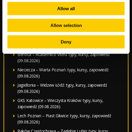
Allow all
Typy bukmacherskie na dziś — darmowe typy LV BET
ŁKS Łódź – Chrobry Głogów: typy, kursy, zapowiedź
Allow selection
(09.08.2026)
Sparta Rotterdam – Feyenoord: typy, kursy, zapowiedź
Deny
(09.08.2026)
Benfica – Academico Viseu: typy, kursy, zapowiedź
(09.08.2026)
Nieciecza – Warta Poznań: typy, kursy, zapowiedź
(09.08.2026)
Jagiellonia – Widzew Łódź: typy, kursy, zapowiedź
(09.08.2026)
GKS Katowice – Wieczysta Kraków: typy, kursy,
zapowiedź (09.08.2026)
Lech Poznan – Piast Gliwice: typy, kursy, zapowiedź
(09.08.2026)
Raków Częstochowa – Zaglebie Lubin: typy, kursy,