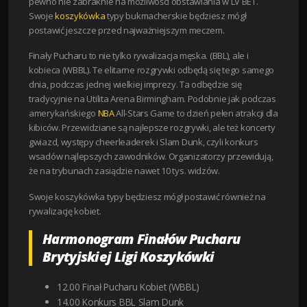
pewno nie zabraknie na możliwości obstawiania w LV BET.
Swoje
koszykówka
typy bukmacherskie będziesz mógł
postawić jeszcze przed najważniejszym meczem.
Finały Pucharu to nie tylko rywalizacja męska. (BBL), ale i
kobieca (WBBL). Te elitarne rozgrywki odbędą się tego samego
dnia, podczas jednej wielkiej imprezy. Ta odbędzie się
tradycyjnie na Utilita Arena Birmingham. Podobnie jak podczas
amerykańskiego
NBA
All-Stars Game to dzień pełen atrakcji dla
kibiców. Przewidziane są najlepsze rozgrywki, ale też koncerty
gwiazd, występy cheerleaderek i Slam Dunk, czyli konkurs
wsadów najlepszych zawodników. Organizatorzy przewidują,
że na trybunach zasiądzie nawet 10 tys. widzów.
Swoje koszykówka typy będziesz mógł postawić również na
rywalizację kobiet.
Harmonogram Finałów Pucharu
Brytyjskiej Ligi Koszykówki
12.00 Finał Pucharu Kobiet (WBBL)
14.00 Konkurs BBL Slam Dunk