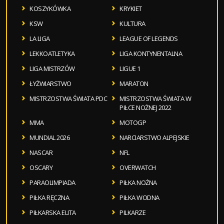
KOSZYKÓWKA
KRYKIET
KSW
KULTURA
LA LIGA
LEAGUE OF LEGENDS
LEKKOATLETYKA
LIGA KONTYNENTALNA
LIGA MISTRZÓW
LIGUE 1
ŁYŻWIARSTWO
MARATON
MISTRZOSTWA ŚWIATA PDC
MISTRZOSTWA ŚWIATA W
PIŁCE NOŻNEJ 2022
MMA
MOTOGP
MUNDIAL 2026
NARCIARSTWO ALPEJSKIE
NASCAR
NFL
OSCARY
OVERWATCH
PARAOLIMPIADA
PIŁKA NOŻNA
PIŁKA RĘCZNA
PIŁKA WODNA
PIŁKARSKA ELITA
PILKARZE