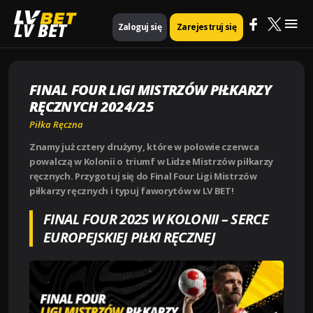
Mai
Strona główna
Piłka Ręczna
LV BET
Zaloguj się
Zarejestruj się
FINAL FOUR LIGI MISTRZÓW PIŁKARZY RĘCZNYCH 2024/25
Me
FINAL FOUR LIGI MISTRZÓW PIŁKARZY
RĘCZNYCH 2024/25
Piłka Ręczna
Znamy już cztery drużyny, które w połowie czerwca
powalczą w Kolonii o triumf w Lidze Mistrzów piłkarzy
ręcznych. Przygotuj się do Final Four Ligi Mistrzów
piłkarzy ręcznych i typuj faworytów w LV BET!
FINAL FOUR 2025 W KOLONII – SERCE
EUROPEJSKIEJ PIŁKI RĘCZNEJ