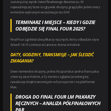
sumaryczny wynik ćwierćfinałowego dwumeczu. W
najważniejszej fazie rozgrywek drużyny grają tylko jeden mecz
w mieście wybranym wcześniej przez EHF.
TERMINARZ I MIEJSCE – KIEDY I GDZIE
ODBĘDZIE SIĘ FINAL FOUR 2025?
Final Four Ligi Mistrzów piłkarzy ręcznych, który odbędzie się w
dniach 14-15 czerwca w Lanxess Arena w Kolonii.
DATY, GODZINY, TRANSMISJE – JAK ŚLEDZIĆ
ZMAGANIA?
Dwie niemieckie drużyny, jedna hiszpańska i jedna francuska
zmierzą się w Kolonii, a Ty możesz oglądać przebieg tej
rywalizacji dzięki transmisjom w Eurosporcie i na platformie
Max.
DROGA DO FINAL FOUR LM PIŁKARZY
RĘCZNYCH – ANALIZA PÓŁFINAŁOWYCH
PAR