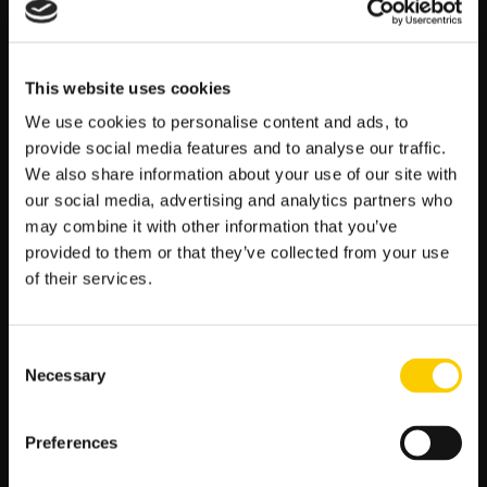
PIŁKARZY RĘCZNYCH
Mecze w wykonaniu najlepszych szczypiornistów z Europy
This website uses cookies
będzie można śledzić na żywo dzięki transmisji w Eurosporcie,
a stream online udostępniony będzie na platformie Max.
We use cookies to personalise content and ads, to
provide social media features and to analyse our traffic.
PIŁKA RĘCZNA W ZAKŁADACH
We also share information about your use of our site with
BUKMACHERSKICH LV BET
our social media, advertising and analytics partners who
may combine it with other information that you’ve
Zwycięzca meczu (trzydrogowo i dwudrogowo), wynik meczu i
provided to them or that they’ve collected from your use
suma goli, parzysta / nieparzysta liczba goli, wyżej
of their services.
punktowana połowa czy różnica zwycięstwa – to część rynków,
które znajdziesz już dziś w LV BET. Dokładne możliwości, rynki
wraz z oferowanymi kursami, poznasz w serwisie
internetowym oraz w aplikacji mobilnej legalnego bukmachera.
Consent
Tam też postawisz swoje szczęśliwe kupony i skorzystasz z
Necessary
Selection
wielu promocji i bonusów.
NA CO ZWRÓCIĆ UWAGĘ PRZY OBSTAWIANIU
Preferences
MECZÓW PIŁKI RĘCZNEJ?