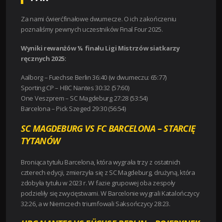
Za nami ćwierćfinałowe dwumecze. O ich zakończeniu
poznaliśmy pewnych uczestników Final Four 2025.
Wyniki rewanżów ¼ finału Ligi Mistrzów siatkarzy
ręcznych 2025:
Aalborg – Fuechse Berlin 36:40 (w dwumeczu: 65:77)
Sporting CP – HBC Nantes 30:32 (57:60)
One Veszprem – SC Magdeburg 27:28 (53:54)
Barcelona – Pick Szeged 29:30 (56:54)
SC MAGDEBURG VS FC BARCELONA – STARCIĘ
TYTANÓW
Broniąca tytułu Barcelona, która wygrała trzy z ostatnich
czterech edycji, zmierzyła się z SC Magdeburg, drużyną, która
zdobyła tytułu w 2023 r. W fazie grupowej oba zespoły
podzieliły się zwycięstwami. W Barcelonie wygrali Katalończycy
32:26, a w Niemczech triumfowali Saksończycy 28:23.