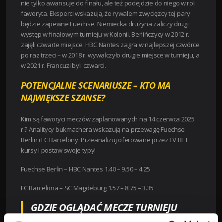
nie tylko awansuje do finału, ale też podejdzie do niego w roli
faworyta. Eksperci wskazują, że rywalem zwycięzcy tej pary
będzie zapewne Fuechse. Niemiecka drużyna zaliczy drugi
występ w finałowym turnieju w Kolonii. Berlińczycy w 2012 r.
zajęli czwarte miejsce. HBC Nantes zagra w najlepszej czwórce
po raz trzeci – w 2018 r. wywalczyło drugie miejsce w turnieju, a
w 2021 r. Francuzi byli czwarci.
POTENCJALNE SCENARIUSZE – KTO MA
NAJWIĘKSZE SZANSE?
Kim są faworyci meczów zaplanowanych na 14 czerwca 2025
r.? Analitycy bukmachera wskazują na przewagę Fuechse
Berlin i FC Barcelony. Przeanalizuj oferowane przez LV BET
kursy i postaw swoje typy!
Fuechse Berlin – HBC Nantes 1.40 – 9.50 – 4.25
FC Barcelona – SC Magdeburg 1.57 – 8.75 – 3.35
GDZIE OGLĄDAĆ MECZE TURNIEJU
FINAŁOWEGO EHF LIGI MISTRZÓW