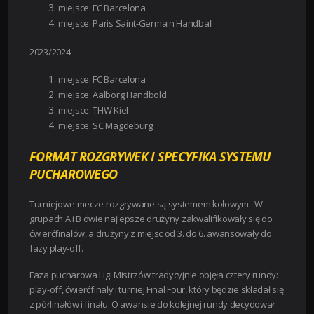
miejsce: FC Barcelona
miejsce: Paris Saint-Germain Handball
2023/2024:
miejsce: FC Barcelona
miejsce: Aalborg Handbold
miejsce: THW Kiel
miejsce: SC Magdeburg
FORMAT ROZGRYWEK I SPECYFIKA SYSTEMU
PUCHAROWEGO
Turniejowe mecze rozgrywane są systemem kołowym. W
grupach A i B dwie najlepsze drużyny zakwalifikowały się do
ćwierćfinałów, a drużyny z miejsc od 3. do 6. awansowały do
fazy play-off.
Faza pucharowa Ligi Mistrzów tradycyjnie objęła cztery rundy:
play-off, ćwierćfinały i turniej Final Four, który będzie składał się
z półfinałów i finału. O awansie do kolejnej rundy decydował