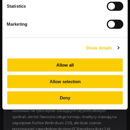
Statistics
Pewne obstawianie wymaga od typera dokładnego
przygotowania. Dokładna analiza bukmacherska pozwoli
zminimalizować ponoszone ryzyko i stawiać tylko pewne typy
Marketing
na piłkę ręczną. Na co zwrócić szczególną uwagę? Przede
wszystkim poznaj drużyny i zawodników. Sprawdź składy,
formę kluczowych zawodników, a szczególnie absencje
związane z kontuzjami. Ważne jest też miejsce meczu. Wiele
Show details
drużyn znacznie lepiej radzi sobie w domowych meczach, a
kibice to faktycznie dodatkowy zawodnik. To też powód, dla
którego finaliści Ligi Mistrzów zazwyczaj rywalizują na
Allow all
neutralnych arenach. Sięgnij też po statystyki drużyn i
porównania H2H. Wszystkie te informacje ułatwią Ci wygraną w
zakładach bukmacherskich!
Allow selection
TYPY I KURSY NA FINAL FOUR 2025
Deny
Już dziś w zakładach bukmacherskich LV BET możesz
obstawiać nie tylko wyniki zbliżających się półfinałowych
spotkań, ale też faworyta całego turnieju. Analitycy stawiają na
zwycięstwo Fuchse Berlin (kurs 2.55), ale duże szanse
przyznają też zawodnikom drużyny FC Barcelona (kurs 2.6).