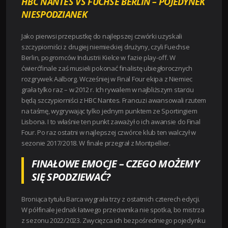
HBC NANTES VS FÜCHSE BERLIN – POJEDYNEK
NIESPODZIANEK
Jako pierwsi przepustkę do najlepszej czwórki uzyskali
szczypiorniści z drugiej niemieckiej drużyny, czyli Fuechse
Berlin, pogromców Industrii Kielce w fazie play-off. W
ćwierćfinale zaś musieli pokonać finalistę ubiegłorocznych
rozgrywek Aalborg. Wcześniej w Final Four ekipa z Niemiec
grała tylko raz – w 2012 r. Ich rywalem w najbliższym starciu
będą szczypiorniści z HBC Nantes. Francuzi awansowali rzutem
na taśmę, wygrywając tylko jednym punktem ze Sportingiem
Lisbona. I to właśnie ten punkt zaważył o ich awansie do Final
Four. Po raz ostatni w najlepszej czwórce klub ten walczył w
sezonie 2017/2018. W finale przegrał z Montpellier.
FINAŁOWE EMOCJE – CZEGO MOŻEMY
SIĘ SPODZIEWAĆ?
Broniąca tytułu Barca wygrała trzy z ostatnich czterech edycji.
W półfinale jednak łatwego przeciwnika nie spotka, bo mistrza
z sezonu 2022/2023. Zwycięzca ich bezpośredniego pojedynku