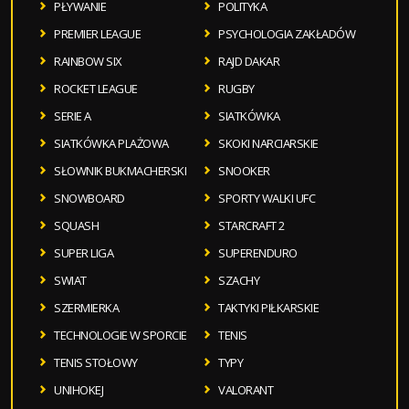
PŁYWANIE
POLITYKA
PREMIER LEAGUE
PSYCHOLOGIA ZAKŁADÓW
RAINBOW SIX
RAJD DAKAR
ROCKET LEAGUE
RUGBY
SERIE A
SIATKÓWKA
SIATKÓWKA PLAŻOWA
SKOKI NARCIARSKIE
SŁOWNIK BUKMACHERSKI
SNOOKER
SNOWBOARD
SPORTY WALKI UFC
SQUASH
STARCRAFT 2
SUPER LIGA
SUPERENDURO
SWIAT
SZACHY
SZERMIERKA
TAKTYKI PIŁKARSKIE
TECHNOLOGIE W SPORCIE
TENIS
TENIS STOŁOWY
TYPY
UNIHOKEJ
VALORANT