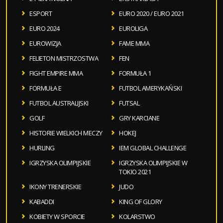
ESPORT
EURO 2020 / EURO 2021
EURO 2024
EUROLIGA
EUROWIZJA
FAME MMA
FELIETON MISTRZOSTWA
FEN
FIGHT EMPIRE MMA
FORMUŁA 1
FORMUŁA E
FUTBOL AMERYKAŃSKI
FUTBOL AUSTRALIJSKI
FUTSAL
GOLF
GRY KARCIANE
HISTORIE WIELKICH MECZY
HOKEJ
HURLING
IEM GLOBAL CHALLENGE
IGRZYSKA OLIMPIJSKIE
IGRZYSKA OLIMPIJSKIE W
TOKIO 2021
IKONY TRENERSKIE
JUDO
KABADDI
KING OF GLORY
KOBIETY W SPORCIE
KOLARSTWO