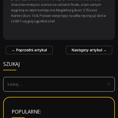
Znacznie mniejsze szanse na udział w finale, a tym samym
wygraną w całym turnieju ma Magdeburg (kurs 3.75) oraz
Nantes (kurs 13.0). Postaw swoje typy na piłkę ręczną już dziś w
LV BET i wygraj Ligę Mistrzów!
Zobacz
←
Poprzedni artykuł
Następny artykuł
→
wpisy
SZUKAJ
S
z
u
k
a
POPULARNE:
j