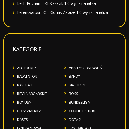
Lech Poznan – KI Klaksvik 1:0 wynik i analiza
Ferencvarosi TC – Gornik Zabrze 1:0 wynik i analiza
KATEGORIE
AIR HOCKEY
ANALIZY OBSTAWIEŃ
BADMINTON
BANDY
BASEBALL
BIATHLON
BIEGI NARCIARSKIE
BOKS
BONUSY
BUNDESLIGA
COPA AMERICA
COUNTER STRIKE
DARTS
DOTA 2
E-PIŁKA NOŻNA
EKSTRAKLASA