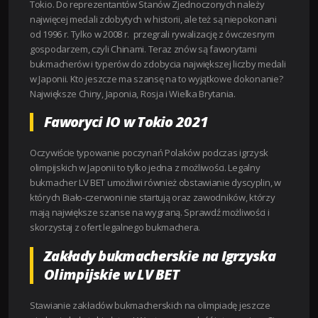
Tokio. Do reprezentantów Stanów Zjednoczonych należy
najwięcej medali zdobytych w historii, ale też są niepokonani
od 1996 r. Tylko w 2008 r. przegrali rywalizację z ówczesnym
gospodarzem, czyli Chinami. Teraz znów są faworytami
bukmacherów i typerów do zdobycia największej liczby medali
w Japonii. Kto jeszcze ma szansę na to wyjątkowe dokonanie?
Największe Chiny, Japonia, Rosja i Wielka Brytania.
Faworyci IO w Tokio 2021
Oczywiście typowanie poczynań Polaków podczas igrzysk
olimpijskich w Japonii to tylko jedna z możliwości. Legalny
bukmacher LV BET umożliwi również obstawianie dyscyplin, w
których Biało-czerwoni nie startują oraz zawodników, którzy
mają największe szanse na wygraną. Sprawdź możliwości i
skorzystaj z ofert legalnego bukmachera.
Zakłady bukmacherskie na Igrzyska
Olimpijskie w LV BET
Stawianie zakładów bukmacherskich na olimpiadę jeszcze