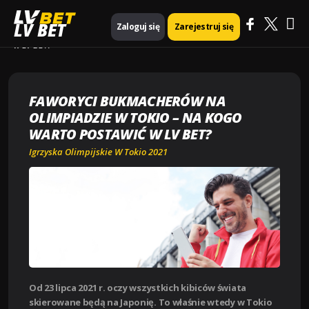
Ma
Strona główna
Igrzyska Olimpijskie w Tokio 2021
LV BET
Zaloguj się
Zarejestruj się
Faworyci bukmacherów na olimpiadzie w Tokio – na kogo warto postawić
w LV BET?
Me
FAWORYCI BUKMACHERÓW NA
OLIMPIADZIE W TOKIO – NA KOGO
WARTO POSTAWIĆ W LV BET?
Igrzyska Olimpijskie W Tokio 2021
Od 23 lipca 2021 r. oczy wszystkich kibiców świata
skierowane będą na Japonię. To właśnie wtedy w Tokio