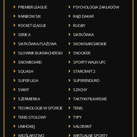
PREMIER LEAGUE
PSYCHOLOGIA ZAKŁADÓW
RAINBOW SIX
RAJD DAKAR
ROCKET LEAGUE
RUGBY
SERIE A
SIATKÓWKA
SIATKÓWKA PLAŻOWA
SKOKI NARCIARSKIE
SŁOWNIK BUKMACHERSKI
SNOOKER
SNOWBOARD
SPORTY WALKI UFC
SQUASH
STARCRAFT 2
SUPER LIGA
SUPERENDURO
SWIAT
SZACHY
SZERMIERKA
TAKTYKI PIŁKARSKIE
TECHNOLOGIE W SPORCIE
TENIS
TENIS STOŁOWY
TYPY
UNIHOKEJ
VALORANT
WIOŚLARSTWO
WIRTUALNE SPORTY