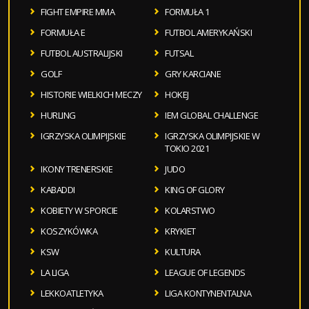
FIGHT EMPIRE MMA
FORMUŁA 1
FORMUŁA E
FUTBOL AMERYKAŃSKI
FUTBOL AUSTRALIJSKI
FUTSAL
GOLF
GRY KARCIANE
HISTORIE WIELKICH MECZY
HOKEJ
HURLING
IEM GLOBAL CHALLENGE
IGRZYSKA OLIMPIJSKIE
IGRZYSKA OLIMPIJSKIE W
TOKIO 2021
IKONY TRENERSKIE
JUDO
KABADDI
KING OF GLORY
KOBIETY W SPORCIE
KOLARSTWO
KOSZYKÓWKA
KRYKIET
KSW
KULTURA
LA LIGA
LEAGUE OF LEGENDS
LEKKOATLETYKA
LIGA KONTYNENTALNA