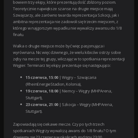
bowiem trzy ekipy, które prezentują dość zbliżony poziom.
Teoretycznie największe szanse na drugie miejsce mają
Szwajcarzy, ale zarówno twarda reprezentacja Szkocji, jak i
ambitna reprezentacja nie zadowoli się trzecim miejscem, z
którego w najgorszym wypadku nie wywalczy awansu do 1/8
finału.
Walka o drugie miejsce może być więc pasjonująca i
wyrównana. Nic więc dziwnego, że wielu kibiców ostrzy sobie
zęby na mecze tej grupy, wliczając w to spotkania reprezentacji
Węgier. Terminarz tej ekipy prezentuje się następująco:
15 czerwca, 15:00
| Węgry – Szwajcaria
(RheinEnergieStadion, Kolonia),
19 czerwca, 18:00
| Niemcy – Węgry (MHPArena,
Stuttgart),
23 czerwca, 21:00
| Szkocja – Węgry (MHPArena,
Stuttgart).
Zapowiadają się ciekawe mecze. Czy po tych trzech
spotkaniach Węgrzy wywalczą awans do 1/8 finału? O tym
dowiemy się 23 czerwca w okolicach godziny 23:00.