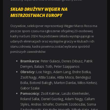
SKŁAD DRUŻYNY WĘGIER NA
MISTRZOSTWACH EUROPY
Oczywiście, selekcjoner reprezentacji Węgier Marco Rossi ma
jeszcze sporo czasu na ogłoszenie oficjalnej 23-osobowej
kadry na Euro 2024. Na podstawie składu występującego w
udanych eliminacjach oraz występów graczy w klubach i ich
stanu zdrowia, kadra powinna zostać wybrana spośród
poniższych zawodników:
Bramkarze:
Peter Gulacsi, Denes Dibusz, Patrik
Demjen, Balazs Toth, Peter Szappanos
Obrońcy:
Loic Nego, Adam Lang, Endre Botka,
Zsolt Nagy, Attila Szalai, Attila Mocsi, Bendeguz
Bolla, Botond Balogh, Marton Dardai, Milos Kerkez,
Gabor Szalai
Pomocnicy:
Zsolt Kalmar, Laszlo Kleinheisler,
Roland Sallai, Daniel Gazdag, Adam Nagy, Callum
Styles, Andras Schafer, Dominik Szoboszlai, Soma
Szuhodovszki, Krisztofer Horvath, Mihaly Kata, Artur