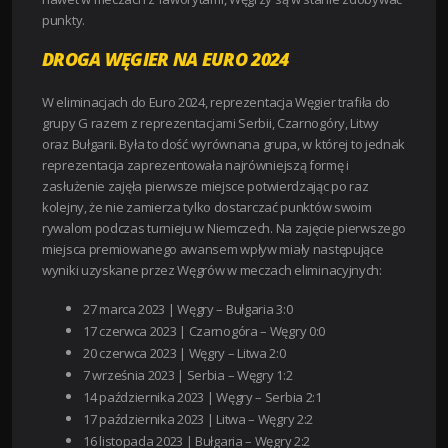
punkty.
DROGA WĘGIER NA EURO 2024
W eliminacjach do Euro 2024, reprezentacja Węgier trafiła do
grupy G razem z reprezentacjami Serbii, Czarnogóry, Litwy
oraz Bułgarii. Była to dość wyrównana grupa, w której to jednak
reprezentacja zaprezentowała najrówniejszą formę i
zasłużenie zajęła pierwsze miejsce potwierdzając po raz
kolejny, że nie zamierza tylko dostarczać punktów swoim
rywalom podczas turnieju w Niemczech. Na zajęcie pierwszego
miejsca premiowanego awansem wpływ miały następujące
wyniki uzyskane przez Węgrów w meczach eliminacyjnych:
27 marca 2023 | Węgry – Bułgaria 3:0
17 czerwca 2023 | Czarnogóra – Węgry 0:0
20 czerwca 2023 | Węgry – Litwa 2:0
7 września 2023 | Serbia – Węgry 1:2
14 października 2023 | Węgry – Serbia 2:1
17 października 2023 | Litwa – Węgry 2:2
16 listopada 2023 | Bułgaria – Węgry 2:2