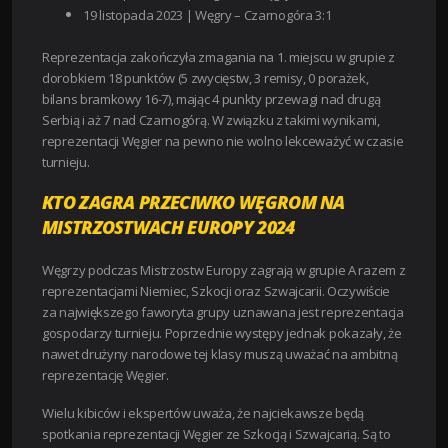
19 listopada 2023 | Węgry – Czarnogóra 3:1
Reprezentacja zakończyła zmagania na 1. miejscu w grupie z
dorobkiem 18 punktów (5 zwycięstw, 3 remisy, 0 porażek,
bilans bramkowy 16-7), mając 4 punkty przewagi nad drugą
Serbią i aż 7 nad Czarnogórą. W związku z takimi wynikami,
reprezentacji Węgier na pewno nie wolno lekceważyć w czasie
turnieju.
KTO ZAGRA PRZECIWKO WĘGROM NA
MISTRZOSTWACH EUROPY 2024
Węgrzy podczas Mistrzostw Europy zagrają w grupie A razem z
reprezentacjami Niemiec, Szkocji oraz Szwajcarii. Oczywiście
za największego faworyta grupy uznawana jest reprezentacja
gospodarzy turnieju. Poprzednie występy jednak pokazały, że
nawet drużyny narodowe tej klasy muszą uważać na ambitną
reprezentację Węgier.
Wielu kibiców i ekspertów uważa, że najciekawsze będą
spotkania reprezentacji Węgier ze Szkocją i Szwajcarią. Są to