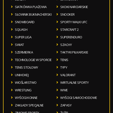
SIATKÓWKA PLAŻOWA
SKOKI NARCIARSKIE
SŁOWNIK BUKMACHERSKI
SNOOKER
SNOWBOARD
SPORTY WALKI UFC
SQUASH
STARCRAFT 2
SUPER LIGA
SUPERENDURO
SWIAT
SZACHY
SZERMIERKA
TAKTYKI PIŁKARSKIE
TECHNOLOGIE W SPORCIE
TENIS
TENIS STOŁOWY
TYPY
UNIHOKEJ
VALORANT
WIOŚLARSTWO
WIRTUALNE SPORTY
WRESTLING
WWE
WYŚCIGI KONNE
WYŚCIGI SAMOCHODOWE
ZAKŁADY SPECJALNE
ZAPASY
ZIMOWE SPORTY
ŻUŻEL