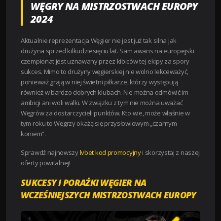
WĘGRY NA MISTRZOSTWACH EUROPY
2024
Aktualnie reprezentacja Węgier nie jest już tak silna jak
drużyna sprzed kilkudziesięciu lat. Sam awans na europejski
czempionat jest uznawany przez kibiców tej ekipy za spory
sukces. Mimo to drużyny węgierskiej nie wolno lekceważyć,
ponieważ grają w niej świetni piłkarze, którzy występują
również w bardzo dobrych klubach. Nie można odmówić im
ambicji ani woli walki. W związku z tym nie można uważać
Węgrów za dostarczycieli punktów. Kto wie, może właśnie w
tym roku to Węgrzy okażą się przysłowiowym „czarnym
koniem”.
Sprawdź najnowszy
lvbet kod promocyjny
i skorzystaj z naszej
oferty powitalnej!
SUKCESY I PORAŻKI WĘGIER NA
WCZEŚNIEJSZYCH MISTRZOSTWACH EUROPY