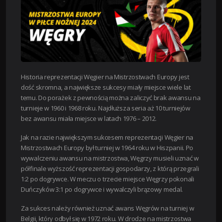
Historia reprezentacji Węgier na Mistrzostwach Europy jest
dość skromna, a największe sukcesy miały miejsce wiele lat
temu. Do porażek z pewnością można zaliczyć brak awansu na
turnieje w 1960 i 1968 roku. Najdłuższa seria aż 10 turniejów
bez awansu miała miejsce w latach 1976 – 2012.
Jak na razie największym sukcesem reprezentacji Węgier na
Mistrzostwach Europy był turniej w 1964 roku w Hiszpanii. Po
wywalczeniu awansu na mistrzostwa, Węgrzy musieli uznać w
półfinale wyższość reprezentacji gospodarzy, z którą przegrali
1:2 po dogrywce. W meczu o trzecie miejsce Węgrzy pokonali
Duńczyków 3:1 po dogrywce i wywalczyli brązowy medal.
Za sukces należy również uznać awans Węgrów na turniej w
Belgii, który odbył się w 1972 roku. W drodze na mistrzostwa