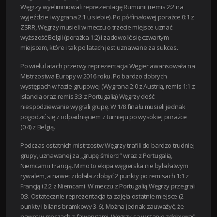
Węgrzy wyeliminowali reprezentację Rumunii (remis 2:2 na
wyjeździe i wygrana 2:1 u siebie). Po półfinałowej porażce 0:1 z
ZSRR, Węgrzy musieli w meczu o trzecie miejsce uznać
wyższość Belgii (porażka 1:2) i zadowolić się czwartym
miejscem, które i tak po latach jest uznawane za sukces.
Po wielu latach przerwy reprezentacja Węgier awansowała na
Mistrzostwa Europy w 2016 roku. Po bardzo dobrych
występach w fazie grupowej (Wygrana 2:0 z Austrią, remis 1:1 z
Islandią oraz remis 3:3 z Portugalią) Węgrzy dość
niespodziewanie wygrali grupę. W 1/8 finału musieli jednak
pogodzić się z odpadnięciem z turnieju po wysokiej porażce
(0:4) z Belgią.
Podczas ostatnich mistrzostw Węgrzy trafili do bardzo trudniej
grupy, uznawanej za „grupę śmierci” wraz z Portugalią,
Niemcami i Francją. Mimo to ekipa węgierska nie była łatwym
rywalem, a nawet zdołała zdobyć 2 punkty po remisach 1:1 z
Francją i 2:2 z Niemcami. W meczu z Portugalią Węgrzy przegrali
0:3. Ostatecznie reprezentacja ta zajęła ostatnie miejsce (2
punkty i bilans bramkowy 3-6). Można jednak zauważyć, że
nawet w meczach z faworytami, Węgrzy są w stanie zdobywać