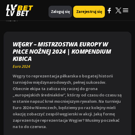
Mai
Strona główna
Euro 2024
LV BET
Zaloguj się
Zarejestruj się
WĘGRY – MISTRZOSTWA EUROPY W PIŁCE NOŻNEJ 2024 | KOMPENDIUM
KIBICA
Me
WĘGRY – MISTRZOSTWA EUROPY W
PIŁCE NOŻNEJ 2024 | KOMPENDIUM
KIBICA
Euro 2024
Węgry to reprezentacja piłkarska o bogatej historii
turniejów międzynarodowych, pełnej sukcesów.
Obecnie ekipa ta zalicza się raczej do grona
„europejskich średniaków”, którzy od czasu do czasu są
w stanie napsuć krwi mocniejszym rywalom. Na turnieju
Euro 2024 w Niemczech, będziemy po raz kolejny mieli
okazję zobaczyć zespół węgierski w akcji. Jaką formę
zaprezentuje reprezentacja Węgier? Musimy poczekać
na to do czerwca.