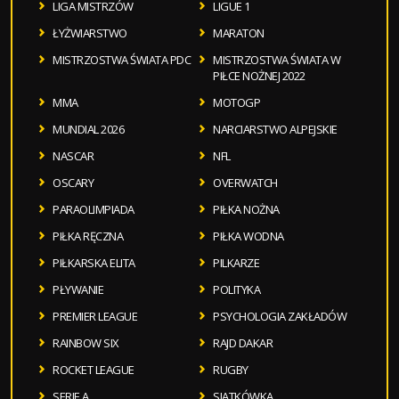
LIGA MISTRZÓW
LIGUE 1
ŁYŻWIARSTWO
MARATON
MISTRZOSTWA ŚWIATA PDC
MISTRZOSTWA ŚWIATA W
PIŁCE NOŻNEJ 2022
MMA
MOTOGP
MUNDIAL 2026
NARCIARSTWO ALPEJSKIE
NASCAR
NFL
OSCARY
OVERWATCH
PARAOLIMPIADA
PIŁKA NOŻNA
PIŁKA RĘCZNA
PIŁKA WODNA
PIŁKARSKA ELITA
PILKARZE
PŁYWANIE
POLITYKA
PREMIER LEAGUE
PSYCHOLOGIA ZAKŁADÓW
RAINBOW SIX
RAJD DAKAR
ROCKET LEAGUE
RUGBY
SERIE A
SIATKÓWKA