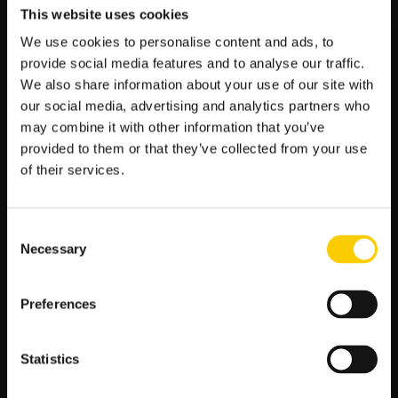
antenach Telewizji Polskiej. Oznacza to, że bez żadnych
This website uses cookies
dodatkowych opłat ani wykupywania usług PPV mecze
We use cookies to personalise content and ads, to
Mistrzostw Europy będzie można oglądać na antenach TVP 1,
provide social media features and to analyse our traffic.
TVP 2 oraz TVP Sport. Dodatkowo spotkania, skróty, powtórki
We also share information about your use of our site with
inne materiały z Euro 2024 będą dostępne na stronie
our social media, advertising and analytics partners who
sport.tvp.pl oraz w aplikacji mobilnej TVP Sport. Innymi słowy
wystarczy posiadać urządzenie z dostępem do Internetu, aby
may combine it with other information that you’ve
oglądać turniej w praktycznie dowolnym miejscu.
provided to them or that they’ve collected from your use
of their services.
BILETY NA MISTRZOSTWA EUROPY
2024 — CENY, DATY SPRZEDAŻY I
ETAPY ROZGRYWEK
Consent
Necessary
Selection
Po zakończonych dwóch fazach sprzedaży biletów
planowane jest rozpoczęcie fazy trzeciej. Ma ona potrwać od
27 marca do 8 kwietnia 2024 roku. Przewiduje ona sprzedaż
Preferences
biletów na spotkania grupowe oraz pucharowe (brak awansu
oznacza zwrot kosztów) dla kibiców drużyn, które wywalczą
awans po barażach. W tym gronie może znajdować się
Statistics
reprezentacja Polski. Po rejestracji jako „Fan of Poland” na
stronie euro2024.com/tickets można będzie kupić bilet. O