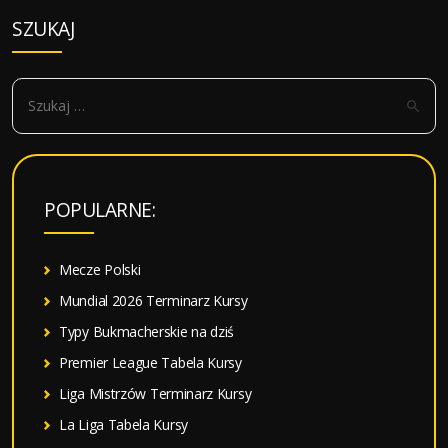
wpisy
SZUKAJ
S
z
u
k
a
POPULARNE:
j
:
Mecze Polski
Mundial 2026 Terminarz Kursy
Typy Bukmacherskie na dziś
Premier League Tabela Kursy
Liga Mistrzów Terminarz Kursy
La Liga Tabela Kursy