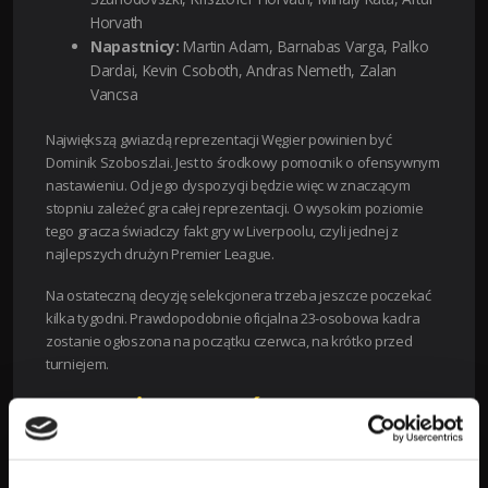
Horvath
Napastnicy:
Martin Adam, Barnabas Varga, Palko
Dardai, Kevin Csoboth, Andras Nemeth, Zalan
Vancsa
Największą gwiazdą reprezentacji Węgier powinien być
Dominik Szoboszlai. Jest to środkowy pomocnik o ofensywnym
nastawieniu. Od jego dyspozycji będzie więc w znaczącym
stopniu zależeć gra całej reprezentacji. O wysokim poziomie
tego gracza świadczy fakt gry w Liverpoolu, czyli jednej z
najlepszych drużyn Premier League.
Na ostateczną decyzję selekcjonera trzeba jeszcze poczekać
kilka tygodni. Prawdopodobnie oficjalna 23-osobowa kadra
zostanie ogłoszona na początku czerwca, na krótko przed
turniejem.
GDZIE MOŻNA OGLĄDAĆ MISTRZOSTWA
EUROPY 2024?
Kibice w naszym kraju mogą oglądać mecze Euro 2024 na