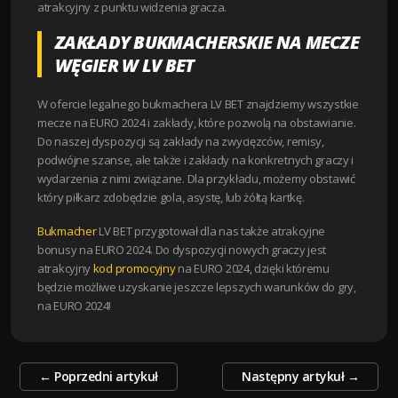
atrakcyjny z punktu widzenia gracza.
ZAKŁADY BUKMACHERSKIE NA MECZE
WĘGIER W LV BET
W ofercie legalnego bukmachera LV BET znajdziemy wszystkie
mecze na EURO 2024 i zakłady, które pozwolą na obstawianie.
Do naszej dyspozycji są zakłady na zwycięzców, remisy,
podwójne szanse, ale także i zakłady na konkretnych graczy i
wydarzenia z nimi związane. Dla przykładu, możemy obstawić
który piłkarz zdobędzie gola, asystę, lub żółtą kartkę.
Bukmacher
LV BET przygotował dla nas także atrakcyjne
bonusy na EURO 2024. Do dyspozycji nowych graczy jest
atrakcyjny
kod promocyjny
na EURO 2024, dzięki któremu
będzie możliwe uzyskanie jeszcze lepszych warunków do gry,
na EURO 2024!
Zobacz
←
Poprzedni artykuł
Następny artykuł
→