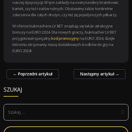
naszej dyspozycji. W tym zakłady na overy/undery bramkowe,
kartek, czy też rzutów rożnych. Obstawimy także konkretne
zdarzenia dla całych drużyn, czy też jej pojedynczych piłkarzy.
W ofercie bukmachera LV BET znajdują się także atrakcyjne
bonusy na EURO 2024. Dla nowych graczy, bukmacher LV BET
przygotował specjalny
kod promocyjny
na EURO 2024, dzięki
któremu otrzymamy masę dodatkowych środków do gry na
EURO 2024!
Zobacz
←
Poprzedni artykuł
Następny artykuł
→
wpisy
SZUKAJ
S
z
u
k