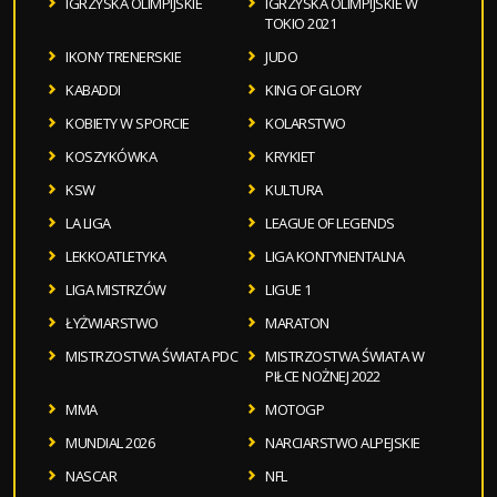
IGRZYSKA OLIMPIJSKIE
IGRZYSKA OLIMPIJSKIE W
TOKIO 2021
IKONY TRENERSKIE
JUDO
KABADDI
KING OF GLORY
KOBIETY W SPORCIE
KOLARSTWO
KOSZYKÓWKA
KRYKIET
KSW
KULTURA
LA LIGA
LEAGUE OF LEGENDS
LEKKOATLETYKA
LIGA KONTYNENTALNA
LIGA MISTRZÓW
LIGUE 1
ŁYŻWIARSTWO
MARATON
MISTRZOSTWA ŚWIATA PDC
MISTRZOSTWA ŚWIATA W
PIŁCE NOŻNEJ 2022
MMA
MOTOGP
MUNDIAL 2026
NARCIARSTWO ALPEJSKIE
NASCAR
NFL