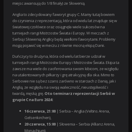
miejsc awansują do 1/8 finały) ze Słowenią.
Anglia to zdecydowany faworyt grupy C. Mamy tutaj bowiem
do czynienia z reprezentacją, która od wielu lat znajduje się w
światowej czołówce oraz osiągnęła wiele sukcesów na
turniejach rangi Mistrzostw Świata i Europy. W meczach z
Serbią i Słowenią Anglicy będą wielkimi faworytami. Problemy
mogą pojawić się w meczu z równie mocną ekipą Danii.
Duńczycy to drużyna, która od wielu lat bierze udział w
turniejach rangi Mistrzostw Europy i Mistrzostw Świata. Ekipa ta
zawsze ma wiele do zaoferowania swoim kibicom, ze względu
na utalentowanych piłkarzy i grę atrakcyjną dla oka. Mimo to
Serbowie nie są bez szans zarówno w starciach z Danią, jak i
Anglią, ze względu na swoją waleczność, nieustępliwość i
twardą, męską grę.
Oto terminarz reprezentacji Serbii w
grupie C na Euro 2024:
16 czerwca, 21:00
| Serbia – Anglia (Veltins Arena,
Gelsenkirchen),
20 czerwca, 15:00
| Słowenia – Serbia (Allianz Arena,
Monachium),