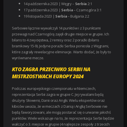
14 października 2023 | Węgry –
Serbia
2:1
17 października 2023 |
Serbia
– Czarnogóra 3:1
19 listopada 2023 |
Serbia
– Bułgaria 2:2
Serbowie łącznie wywalczyli 14 punktów i z 3 punktami
przewagi nad Czarnogórą zajęli drugie miejsce w grupie. Ich
bilans to 4 zwycięstwa, 2 remisy oraz 2 porażki (bilans
bramkowy 15-9). Jedyne porażki Serbia poniosła z Węgrami,
które zagrały rewelacyjne eliminacje. Warto dodać, że były to
wyrównane mecze.
KTO ZAGRA PRZECIWKO SERBII NA
MISTRZOSTWACH EUROPY 2024
Podczas europejskiego czempionatu w Niemczech,
reprezentacja Serbii zagra w grupie C. Jej rywalami będą
drużyny Słowenii, Danii oraz Anglii. Wielu ekspertów oraz
kibiców uważa, że w meczach z Danią i Anglią Serbowie nie
będą faworyzowani, ale mogą postarać się o urwanie jakichś
punktów. Wiele wskazuje na to, że reprezentacja Serbii będzie
walczyć o 3. miejsce w grupie (4 najlepsze zespoły z trzecich