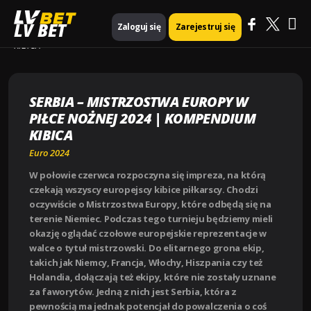
Ma
Strona główna
Euro 2024
LV BET
Zaloguj się
Zarejestruj się
SERBIA – MISTRZOSTWA EUROPY W PIŁCE NOŻNEJ 2024 | KOMPENDIUM
KIBICA
Me
SERBIA – MISTRZOSTWA EUROPY W
PIŁCE NOŻNEJ 2024 | KOMPENDIUM
KIBICA
Euro 2024
W połowie czerwca rozpoczyna się impreza, na którą
czekają wszyscy europejscy kibice piłkarscy. Chodzi
oczywiście o Mistrzostwa Europy, które odbędą się na
terenie Niemiec. Podczas tego turnieju będziemy mieli
okazję oglądać czołowe europejskie reprezentacje w
walce o tytuł mistrzowski. Do elitarnego grona ekip,
takich jak Niemcy, Francja, Włochy, Hiszpania czy też
Holandia, dołączają też ekipy, które nie zostały uznane
za faworytów. Jedną z nich jest Serbia, która z
pewnością ma jednak potencjał do powalczenia o coś