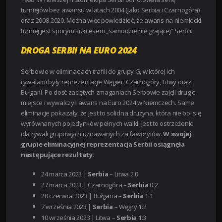
turniejów bez awansu w latach 2004 (jako Serbia i Czarnogóra)
oraz 2008-2020. Można więc powiedzieć, że awans na niemiecki
turniej jest sporym sukcesem „samodzielnie grającej” Serbii.
DROGA SERBII NA EURO 2024
Serbowie w eliminacjach trafili do grupy G, w której ich
rywalami były reprezentacje Węgier, Czarnogóry, Litwy oraz
Bułgarii. Po dość zaciętych zmaganiach Serbowie zajęli drugie
miejsce i wywalczyli awans na Euro 2024 w Niemczech. Same
eliminacje pokazały, że jest to solidna drużyna, która nie boi się
wyrównanych pojedynków pełnych walki. Jest to ostrzeżenie
dla rywali grupowych uznawanych za faworytów.
W swojej
grupie eliminacyjnej reprezentacja Serbii osiągnęła
następujące rezultaty:
24 marca 2023 |
Serbia
– Litwa 2:0
27 marca 2023 | Czarnogóra –
Serbia
0:2
20 czerwca 2023 | Bułgaria –
Serbia
1:1
7 września 2023 |
Serbia
– Węgry 1:2
10 września 2023 | Litwa –
Serbia
1:3