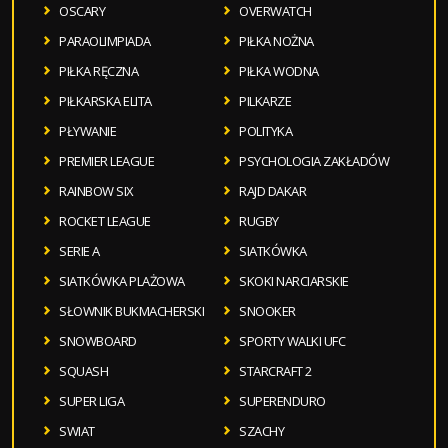
OSCARY
OVERWATCH
PARAOLIMPIADA
PIŁKA NOŻNA
PIŁKA RĘCZNA
PIŁKA WODNA
PIŁKARSKA ELITA
PILKARZE
PŁYWANIE
POLITYKA
PREMIER LEAGUE
PSYCHOLOGIA ZAKŁADÓW
RAINBOW SIX
RAJD DAKAR
ROCKET LEAGUE
RUGBY
SERIE A
SIATKÓWKA
SIATKÓWKA PLAŻOWA
SKOKI NARCIARSKIE
SŁOWNIK BUKMACHERSKI
SNOOKER
SNOWBOARD
SPORTY WALKI UFC
SQUASH
STARCRAFT 2
SUPER LIGA
SUPERENDURO
SWIAT
SZACHY