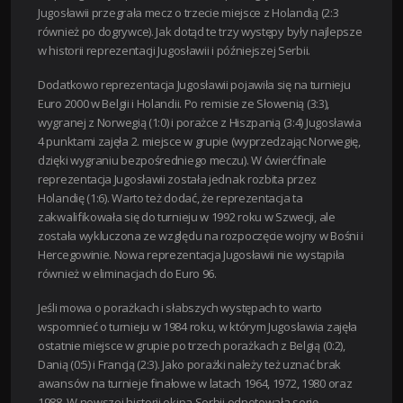
Jugosławii przegrała mecz o trzecie miejsce z Holandią (2:3
również po dogrywce). Jak dotąd te trzy występy były najlepsze
w historii reprezentacji Jugosławii i późniejszej Serbii.
Dodatkowo reprezentacja Jugosławii pojawiła się na turnieju
Euro 2000 w Belgii i Holandii. Po remisie ze Słowenią (3:3),
wygranej z Norwegią (1:0) i porażce z Hiszpanią (3:4) Jugosławia
4 punktami zajęła 2. miejsce w grupie (wyprzedzając Norwegię,
dzięki wygraniu bezpośredniego meczu). W ćwierćfinale
reprezentacja Jugosławii została jednak rozbita przez
Holandię (1:6). Warto też dodać, że reprezentacja ta
zakwalifikowała się do turnieju w 1992 roku w Szwecji, ale
została wykluczona ze względu na rozpoczęcie wojny w Bośni i
Hercegowinie. Nowa reprezentacja Jugosławii nie wystąpiła
również w eliminacjach do Euro 96.
Jeśli mowa o porażkach i słabszych występach to warto
wspomnieć o turnieju w 1984 roku, w którym Jugosławia zajęła
ostatnie miejsce w grupie po trzech porażkach z Belgią (0:2),
Danią (0:5) i Francją (2:3). Jako porażki należy też uznać brak
awansów na turnieje finałowe w latach 1964, 1972, 1980 oraz
1988. W nowszej historii ekipa Serbii odnotowała serię