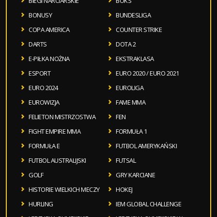
BIEGI NARCIARSKIE
BOKS
BONUSY
BUNDESLIGA
COPA AMERICA
COUNTER STRIKE
DARTS
DOTA 2
E-PIŁKA NOŻNA
EKSTRAKLASA
ESPORT
EURO 2020 / EURO 2021
EURO 2024
EUROLIGA
EUROWIZJA
FAME MMA
FELIETON MISTRZOSTWA
FEN
FIGHT EMPIRE MMA
FORMUŁA 1
FORMUŁA E
FUTBOL AMERYKAŃSKI
FUTBOL AUSTRALIJSKI
FUTSAL
GOLF
GRY KARCIANE
HISTORIE WIELKICH MECZY
HOKEJ
HURLING
IEM GLOBAL CHALLENGE