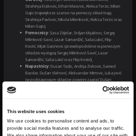
Strahinja Erakovic, Erhan Masovic, Aleksa Terzic, Milan
Gajic (największe szanse na pierwszy skład mają
Strahinja Pavlovic, Nikola Milenković, Aleksa Terzic oraz
Milan Gajic),
P
omocnicy
: Sasa Zdjelar, Srdjan Mijailovic, Sergej
Milinković-Savić, Lazar Samardžić, Saša Lukić, Filip
Kostić, Mijat Gacinovic (prawdopodobnie w pierwszym
składzie wystąpią Sergej Milinković-Savić, Lazar
Samardžić, Saša Lukić oraz Filip Kostić),
N
apastnicy
: Dusan Tadic, Andrija Zivkovic, Samed
Bazdar, Dušan Vlahović, Aleksandar Mitrovic, Luka Jović
(w podstawowym składzie powinni zagrać Dušan
Vlahović oraz Aleksandar Mitrovic).
GDZIE MOŻNA OGLĄDAĆ MISTRZOSTWA
EUROPY 2024?
This website uses cookies
W naszym kraju mecze Euro 2024 będą transmitowane na
We use cookies to personalise content and ads, to
żywo na darmowych kanałach Telewizji Polskiej (TVP 1, TVP 2
provide social media features and to analyse our traffic.
oraz TVP Sport). Dodatkowo transmisje i inne materiały
We also share information about your use of our site with