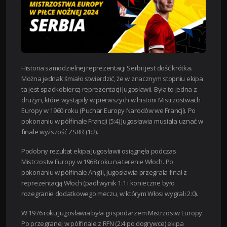
Historia samodzielnej reprezentacji Serbii jest dość krótka.
Można jednak śmiało stwierdzić, że w znacznym stopniu ekipa
ta jest spadkobiercą reprezentacji Jugosławii. Była to jedna z
drużyn, które wystąpiły w pierwszych w historii Mistrzostwach
Europy w 1960 roku (Puchar Europy Narodów we Francji). Po
pokonaniu w półfinale Francji (5:4) Jugosławia musiała uznać w
finale wyższość ZSRR (1:2).
Podobny rezultat ekipa Jugosławii osiągnęła podczas
Mistrzostw Europy w 1968 roku na terenie Włoch. Po
pokonaniu w półfinale Anglii, Jugosławia przegrała finał z
reprezentacją Włoch (padł wynik 1:1 i konieczne było
rozegranie dodatkowego meczu, w którym Włosi wygrali 2:0).
W 1976 roku Jugosławia była gospodarzem Mistrzostw Europy.
Po przegranej w półfinale z RFN (2:4 po dogrywce) ekipa