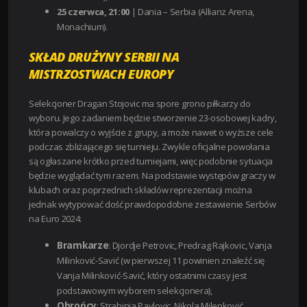
25 czerwca, 21:00
| Dania – Serbia (Allianz Arena,
Monachium).
SKŁAD DRUŻYNY SERBII NA
MISTRZOSTWACH EUROPY
Selekcjoner Dragan Stojovic ma spore grono piłkarzy do
wyboru. Jego zadaniem będzie stworzenie 23-osobowej kadry,
która powalczy o wyjście z grupy, a może nawet o wyższe cele
podczas zbliżającego się turnieju. Zwykle oficjalne powołania
są ogłaszane krótko przed turniejami, więc podobnie sytuacja
będzie wyglądać tym razem. Na podstawie występów graczy w
klubach oraz poprzednich składów reprezentacji można
jednak wytypować dość prawdopodobne zestawienie Serbów
na Euro 2024:
B
ramkarze
: Djordje Petrovic, Predrag Rajkovic, Vanja
Milinković-Savić (w pierwszej 11 powinien znaleźć się
Vanja Milinković-Savić, który ostatnimi czasy jest
podstawowym wyborem selekcjonera),
O
brońcy
: Strahinja Pavlovic, Nikola Milenković,