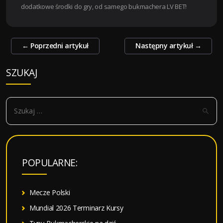
dodatkowe środki do gry, od samego bukmachera LV BET!
Zobacz
←
Poprzedni artykuł
Następny artykuł
→
wpisy
SZUKAJ
S
z
u
k
a
POPULARNE:
j
:
Mecze Polski
Mundial 2026 Terminarz Kursy