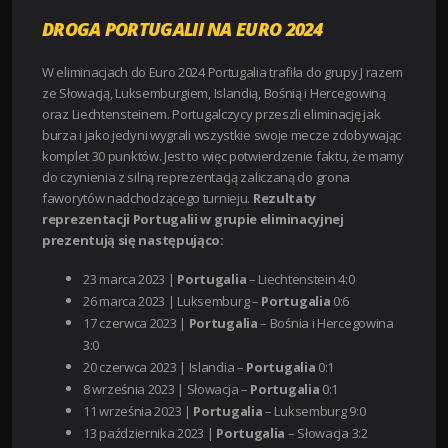
DROGA PORTUGALII NA EURO 2024
W eliminacjach do Euro 2024 Portugalia trafiła do grupy J razem
ze Słowacją, Luksemburgiem, Islandią, Bośnią i Hercegowiną
oraz Liechtensteinem. Portugalczycy przeszli eliminację jak
burza i jako jedyni wygrali wszystkie swoje mecze zdobywając
komplet 30 punktów. Jest to więc potwierdzenie faktu, że mamy
do czynienia z silną reprezentacją zaliczaną do grona
faworytów nadchodzącego turnieju.
Rezultaty
reprezentacji Portugalii w grupie eliminacyjnej
prezentują się następująco:
23 marca 2023 |
Portugalia
– Liechtenstein 4:0
26 marca 2023 | Luksemburg –
Portugalia
0:6
17 czerwca 2023 |
Portugalia
– Bośnia i Hercegowina
3:0
20 czerwca 2023 | Islandia –
Portugalia
0:1
8 września 2023 | Słowacja –
Portugalia
0:1
11 września 2023 |
Portugalia
– Luksemburg 9:0
13 października 2023 |
Portugalia
– Słowacja 3:2