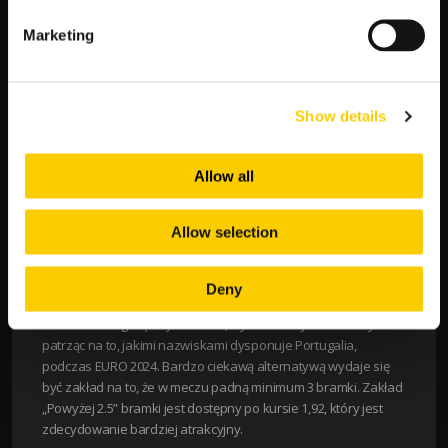
granicach 30-2000 Euro. Sprzedaż wejściówek na mecze
grupowe i pucharowe odbędzie się w dniach 27 marca – 8
Marketing
kwietnia. Obejmuje ona kibiców reprezentacji, które awansują
po barażach. Decyduje kolejność zgłoszeń za pośrednictwem
strony euro2024.com/tickets.
Show details
TYPY BUKMACHERÓW I KURSY NA
MECZE REPREZENTACJI PORTUGALII
Allow all
Reprezentacja Portugalii rozpocznie swoją przygodę na EURO
2024 dopiero 18 czerwca, 2024 roku. Mecz z Czechami
Allow selection
zapowiada się niezwykle interesująco, ponieważ Czesi potrafią
zaskakiwać na boisku, o czym przekonała się między innymi,
reprezentacja Polski.
Deny
Kurs na Portugalię w tym meczu, wynosi 1.52. Jest to dobry kurs
patrząc na to, jakimi nazwiskami dysponuje Portugalia,
podczas EURO 2024. Bardzo ciekawą alternatywą wydaje się
być zakład na to, że w meczu padną minimum 3 bramki. Zakład
„Powyżej 2.5” bramki jest dostępny po kursie 1,92, który jest
zdecydowanie bardziej atrakcyjny.