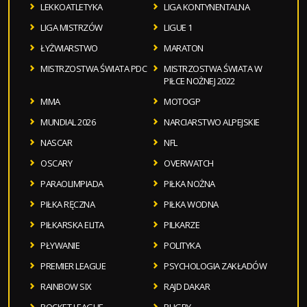
LEKKOATLETYKA
LIGA KONTYNENTALNA
LIGA MISTRZÓW
LIGUE 1
ŁYŻWIARSTWO
MARATON
MISTRZOSTWA ŚWIATA PDC
MISTRZOSTWA ŚWIATA W
PIŁCE NOŻNEJ 2022
MMA
MOTOGP
MUNDIAL 2026
NARCIARSTWO ALPEJSKIE
NASCAR
NFL
OSCARY
OVERWATCH
PARAOLIMPIADA
PIŁKA NOŻNA
PIŁKA RĘCZNA
PIŁKA WODNA
PIŁKARSKA ELITA
PILKARZE
PŁYWANIE
POLITYKA
PREMIER LEAGUE
PSYCHOLOGIA ZAKŁADÓW
RAINBOW SIX
RAJD DAKAR
ROCKET LEAGUE
RUGBY