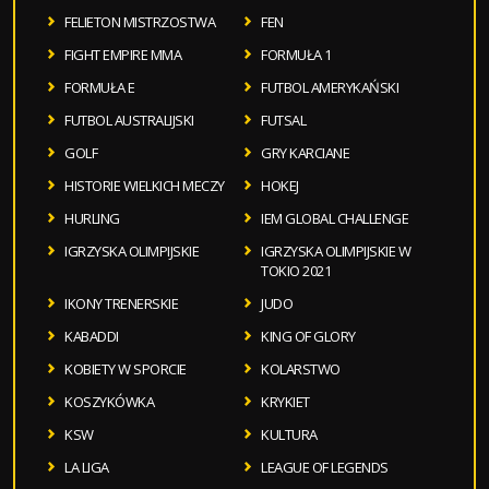
FELIETON MISTRZOSTWA
FEN
FIGHT EMPIRE MMA
FORMUŁA 1
FORMUŁA E
FUTBOL AMERYKAŃSKI
FUTBOL AUSTRALIJSKI
FUTSAL
GOLF
GRY KARCIANE
HISTORIE WIELKICH MECZY
HOKEJ
HURLING
IEM GLOBAL CHALLENGE
IGRZYSKA OLIMPIJSKIE
IGRZYSKA OLIMPIJSKIE W
TOKIO 2021
IKONY TRENERSKIE
JUDO
KABADDI
KING OF GLORY
KOBIETY W SPORCIE
KOLARSTWO
KOSZYKÓWKA
KRYKIET
KSW
KULTURA
LA LIGA
LEAGUE OF LEGENDS