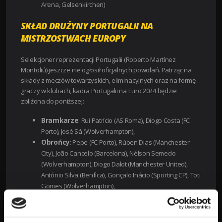
Arena, Gelsenkirchen)
SKŁAD DRUŻYNY PORTUGALII NA
MISTRZOSTWACH EUROPY
Selekcjoner reprezentacji Portugalii (Roberto Martínez
Montoliú) jeszcze nie ogłosił oficjalnych powołań. Patrząc na
składy z meczów towarzyskich, eliminacyjnych oraz na formę
graczy w klubach, kadra Portugalii na Euro 2024 będzie
zbliżona do poniższej:
B
ramkarze
: Rui Patrício (AS Roma), Diogo Costa (FC
Porto), José Sá (Wolverhampton),
O
brońcy
: Pepe (FC Porto), Rúben Dias (Manchester
City), João Cancelo (Barcelona), Nélson Semedo
(Wolverhampton), Diogo Dalot (Manchester United),
António Silva (Benfica), Gonçalo Inácio (Sporting CP), Toti
Gomes (Wolverhampton),
P
omocnicy
: Bernardo Silva (Manchester City), Bruno
Fernandes (Manchester United), Rúben Neves (Al-Hilal),
João Palhinha (Fulham), Otávio (Al-Nassr), Vitinha (Paris