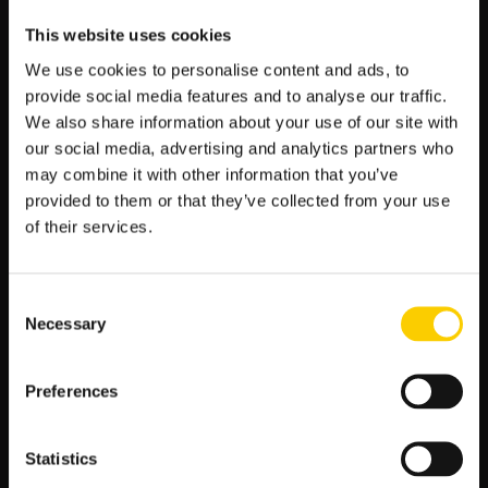
Saint-Germain), Matheus Nunes (Manchester City), João
This website uses cookies
Neves (Benfica),
N
apastnicy
: Cristiano Ronaldo (Al-Nassr), João Félix
We use cookies to personalise content and ads, to
(Barcelona), Diogo Jota (Liverpool), Rafael Leão (AC
provide social media features and to analyse our traffic.
Milan), Ricardo Horta (SC Braga), Gonçalo Ramos (Paris
We also share information about your use of our site with
Saint-Germain), Bruma (SC Braga).
our social media, advertising and analytics partners who
may combine it with other information that you’ve
GDZIE MOŻNA OGLĄDAĆ MISTRZOSTWA
provided to them or that they’ve collected from your use
EUROPY 2024?
of their services.
Mecze reprezentacji Portugalii oraz innych drużyn na Euro
2024 będzie można w Polsce oglądać na kanałach TVP.
Consent
Transmisje i inne materiały będą też dostępne w aplikacji
Necessary
mobilnej TVP Sport oraz na stronie sport.tvp.pl.
Selection
BILETY NA MISTRZOSTWA EUROPY
Preferences
2024 — CENY, DATY SPRZEDAŻY I
ETAPY ROZGRYWEK
Statistics
Ceny biletów (w zależności od wielu czynników) mieszczą się w