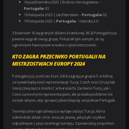
16 października 2023 | Bośnia i Hercegowina –
Portugalia
0:5
16 listopada 2023 | Liechtenstein –
Portugalia
0:2
19 listopada 2023 |
Portugalia
– Islandia 2:0
Z bilansem 10 wygranych (bilans bramkowy 36-2) Portugalczycy
pewnie wygrali swoją grupę. Pokazali tym samym, że są
ogromnymi faworytami w walce o tytuł mistrzowski.
KTO ZAGRA PRZECIWKO PORTUGALII NA
MISTRZOSTWACH EUROPY 2024
Portugalczycy podczas Euro 2024 zagrają w grupie F, w której
za rywali będą mieć reprezentacje Turcji, Czech oraz Gruzji lub
Grecji (zwycięzca ścieżki C w barażach). Zarówno Turcy, jak i
Czesi są mocnymi reprezentacjami, ale prawdopodobnie nie
na tyle silnymi, aby sprawić jakieś kłopoty zespołowi Portugalii.
Teoretycznie najtrudniejsza wydaje się być Turcja, która
odmłodziła skład i chce zmazać plamę, jaką było szybkie
odpadnięcie z poprzedniego turnieju. Z pewnością zespół ten