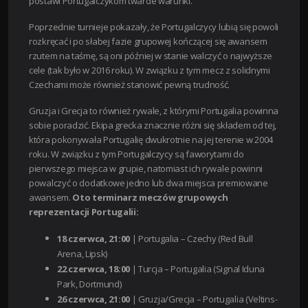
postawi Portugalczykom twarde warunki.
Poprzednie turnieje pokazały, że Portugalczycy lubią się powoli
rozkręcać i po słabej fazie grupowej kończącej się awansem
rzutem na taśmę, są oni później w stanie walczyć o najwyższe
cele (tak było w 2016 roku). W związku z tym mecz z solidnymi
Czechami może również stanowić pewną trudność.
Gruzja i Grecja to również rywale, z którymi Portugalia powinna
sobie poradzić. Ekipa grecka znacznie różni się składem od tej,
która pokonywała Portugalię dwukrotnie na jej terenie w 2004
roku. W związku z tym Portugalczycy są faworytami do
pierwszego miejsca w grupie, natomiast ich rywale powinni
powalczyć o dodatkowe jedno lub dwa miejsca premiowane
awansem.
Oto terminarz meczów grupowych
reprezentacji Portugalii:
18 czerwca, 21:00
| Portugalia – Czechy (Red Bull
Arena, Lipsk)
22 czerwca, 18:00
| Turcja – Portugalia (Signal Iduna
Park, Dortmund)
26 czerwca, 21:00
| Gruzja/Grecja – Portugalia (Veltins-