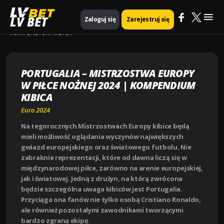
Mai
Strona główna
Euro 2024
LV BET
Zaloguj się
Zarejestruj się
PORTUGALIA – MISTRZOSTWA EUROPY W PIŁCE NOŻNEJ 2024 |
KOMPENDIUM KIBICA
Me
PORTUGALIA – MISTRZOSTWA EUROPY
W PIŁCE NOŻNEJ 2024 | KOMPENDIUM
KIBICA
Euro 2024
Na tegorocznych Mistrzostwach Europy kibice będą
mieli możliwość oglądania wyczynów największych
gwiazd europejskiego oraz światowego futbolu. Nie
zabraknie reprezentacji, które od dawna liczą się w
międzynarodowej piłce, zarówno na arenie europejskiej,
jak i światowej. Jedną z drużyn, na którą zwrócona
będzie szczególna uwaga kibiców jest Portugalia.
Przyciąga ona fanów nie tylko osobą Cristiano Ronaldo,
ale również pozostałymi zawodnikami tworzącymi
bardzo zgraną ekipę.