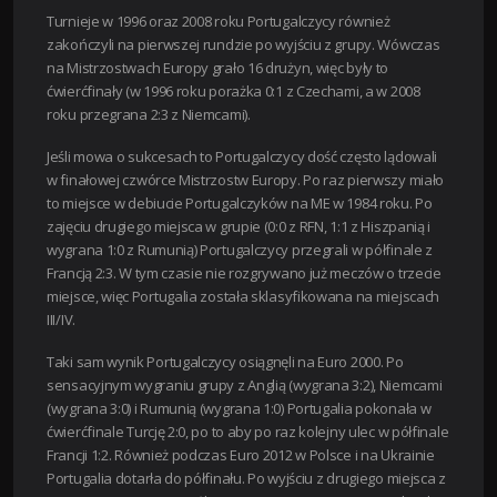
Turnieje w 1996 oraz 2008 roku Portugalczycy również
zakończyli na pierwszej rundzie po wyjściu z grupy. Wówczas
na Mistrzostwach Europy grało 16 drużyn, więc były to
ćwierćfinały (w 1996 roku porażka 0:1 z Czechami, a w 2008
roku przegrana 2:3 z Niemcami).
Jeśli mowa o sukcesach to Portugalczycy dość często lądowali
w finałowej czwórce Mistrzostw Europy. Po raz pierwszy miało
to miejsce w debiucie Portugalczyków na ME w 1984 roku. Po
zajęciu drugiego miejsca w grupie (0:0 z RFN, 1:1 z Hiszpanią i
wygrana 1:0 z Rumunią) Portugalczycy przegrali w półfinale z
Francją 2:3. W tym czasie nie rozgrywano już meczów o trzecie
miejsce, więc Portugalia została sklasyfikowana na miejscach
III/IV.
Taki sam wynik Portugalczycy osiągnęli na Euro 2000. Po
sensacyjnym wygraniu grupy z Anglią (wygrana 3:2), Niemcami
(wygrana 3:0) i Rumunią (wygrana 1:0) Portugalia pokonała w
ćwierćfinale Turcję 2:0, po to aby po raz kolejny ulec w półfinale
Francji 1:2. Również podczas Euro 2012 w Polsce i na Ukrainie
Portugalia dotarła do półfinału. Po wyjściu z drugiego miejsca z