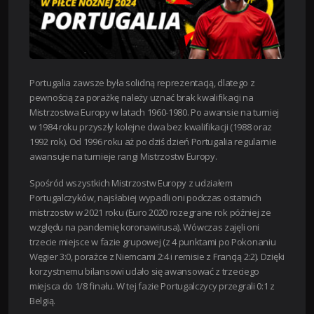
Portugalia zawsze była solidną reprezentacją, dlatego z
pewnością za porażkę należy uznać brak kwalifikacji na
Mistrzostwa Europy w latach 1960-1980. Po awansie na turniej
w 1984 roku przyszły kolejne dwa bez kwalifikacji (1988 oraz
1992 rok). Od 1996 roku aż po dziś dzień Portugalia regularnie
awansuje na turnieje rangi Mistrzostw Europy.
Spośród wszystkich Mistrzostw Europy z udziałem
Portugalczyków, najsłabiej wypadli oni podczas ostatnich
mistrzostw w 2021 roku (Euro 2020 rozegrane rok później ze
względu na pandemię koronawirusa). Wówczas zajęli oni
trzecie miejsce w fazie grupowej (z 4 punktami po Pokonaniu
Węgier 3:0, porażce z Niemcami 2:4 i remisie z Francją 2:2). Dzięki
korzystnemu bilansowi udało się awansować z trzeciego
miejsca do 1/8 finału. W tej fazie Portugalczycy przegrali 0:1 z
Belgią.