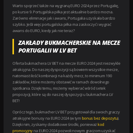
Warto spojrzeć także na wygraną EURO 2024 przez Portugalię,
po kursie 9. Portugalska piłka jest aktualnie bardzo mocna.
Zarówno eliminacje jak i awans, Portugalia uzyskała bardzo
szybko. Jeśli więc portugalska piłka ma zaskoczyć i wygrać
awans do EURO, kiedy jak nie teraz?
ZAKŁADY BUKMACHERSKIE NA MECZE
PORTUGALII W LV BET
Oferta bukmachera LV BET na mecze EURO 2024 jest niezwykle
atrakcyjna. Do naszej dyspozycji są bowiem wszystkie mecze,
natomiast ilość kombinacji na każdy mecz, to minimum 190
zakładów, które możemy obstawić w ramach dowolnego
spotkania. Dzięki temu, możemy wybierać wśród setek
propozycji, które są do naszej dyspozycji u bukmachera LV
BET!
Oprócz tego, bukmacher LV BET przygotował dla swoich graczy
atrakcyjne bonusy na EURO 2024 (w tym
bonus bez depozytu
).
Dzięki nim, zyskamy dodatkowe środki, ponieważ
kod
promocyjny
na EURO 2024 pozwoli nowym graczom uzyskać