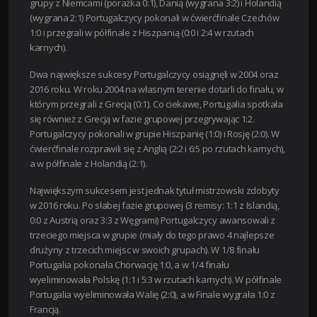
grupy z Niemcami (porażka 0:1), Danią (wygrana 3:2) i Holandią
(wygrana 2:1) Portugalczycy pokonali w ćwierćfinale Czechów
1:0 i przegrali w półfinale z Hiszpanią (0:0 i 2:4 w rzutach
karnych).
Dwa największe sukcesy Portugalczycy osiągnęli w 2004 oraz
2016 roku. W roku 2004 na własnym terenie dotarli do finału, w
którym przegrali z Grecją (0:1). Co ciekawe, Portugalia spotkała
się również z Grecją w fazie grupowej przegrywając 1:2.
Portugalczycy pokonali w grupie Hiszpanię (1:0) i Rosję (2:0). W
ćwierćfinale rozprawili się z Anglią (2:2 i 6:5 po rzutach karnych),
a w półfinale z Holandią (2:1).
Największym sukcesem jest jednak tytuł mistrzowski zdobyty
w 2016 roku. Po słabej fazie grupowej (3 remisy: 1:1 z Islandią,
0:0 z Austrią oraz 3:3 z Węgrami) Portugalczycy awansowali z
trzeciego miejsca w grupie (miały do tego prawo 4 najlepsze
drużyny z trzecich miejsc w swoich grupach). W 1/8 finału
Portugalia pokonała Chorwację 1:0, a w 1/4 finału
wyeliminowała Polskę (1:1 i 5:3 w rzutach karnych). W półfinale
Portugalia wyeliminowała Walię (2:0), a w Finale wygrała 1:0 z
Francją.