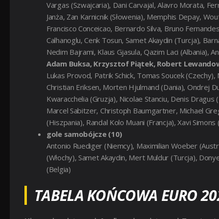
Vargas (Szwajcaria), Dani Carvajal, Alavro Morata, Fer
Janża, Zan Karnicnik (Słowenia), Memphis Depay, Wout
Francisco Conceicao, Bernardo Silva, Bruno Fernandes
Calhanoglu, Cenk Tosun, Samet Akaydin (Turcja), Bar
Nedim Bajrami, Klaus Gjasula, Qazim Laci (Albania), A
Adam Buksa, Krzysztof Piątek, Robert Lewandow
Lukas Provod, Patrik Schick, Tomas Soucek (Czechy), N
Christian Eriksen, Morten Hjulmand (Dania), Ondrej Du
Kwaracchelia (Gruzja), Nicolae Stanciu, Denis Dragu
Marcel Sabitzer, Christoph Baumgartner, Michael Greg
(Hiszpania), Randal Kolo Muani (Francja), Xavi Simons (
gole samobójcze (10)
Antonio Ruediger (Niemcy), Maximilian Woeber (Austria)
(Włochy), Samet Akaydin, Mert Muldur (Turcja), Donye
(Belgia)
TABELA KOŃCOWA EURO 20