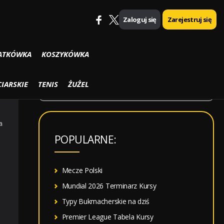
Zaloguj się
Zarejestruj się
SZUKAJ
ATKÓWKA
KOSZYKÓWKA
S
IARSKIE
TENIS
ŻUŻEL
z
u
a
k
POPULARNE:
a
j
:
Mecze Polski
Mundial 2026 Terminarz Kursy
Typy Bukmacherskie na dziś
Premier League Tabela Kursy