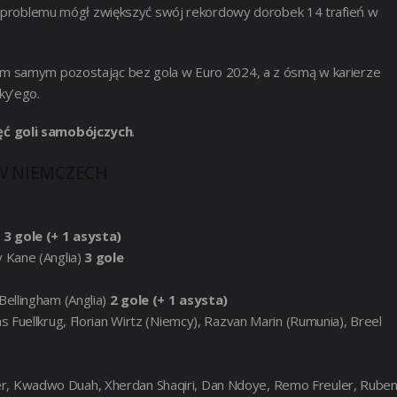
ez problemu mógł zwiększyć swój rekordowy dorobek 14 trafień w
ym samym pozostając bez gola w Euro 2024, a z ósmą w karierze
ky’ego.
ęć goli samobójczych
.
 W NIEMCZECH
)
3 gole (+ 1 asysta)
y Kane (Anglia)
3 gole
Bellingham (Anglia)
2 gole (+ 1 asysta)
as Fuellkrug, Florian Wirtz (Niemcy), Razvan Marin (Rumunia), Breel
er, Kwadwo Duah, Xherdan Shaqiri, Dan Ndoye, Remo Freuler, Rube