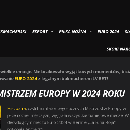
ISTRZOSTW EUROPY
UKMACHERSKI
ESPORT
PIŁKA NOŻNA
EURO 2024
SI
 PIŁKARSKICH MISTRZOSTW
SKOKI NARC
 wielkie emocje. Nie brakowało wyjątkowych momentów, bici
mowanie
EURO 2024
z legalnym bukmacherem LV BET!
 MISTRZEM EUROPY W 2024 ROKU
Hiszpania
, czyli triumfator tegorocznych Mistrzostw Europy w
piłce nożnej mężczyzn, wygrała wszystkie turniejowe mecze. W
decydującym meczu Euro 2024 w Berlinie „La Furia Roja”
pokonała Anglię 2:1.