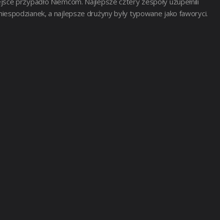
ejsce przypadło Niemcom. Najlepsze cztery zespoły uzupełnili
ch niespodzianek, a najlepsze drużyny były typowane jako faworyci.