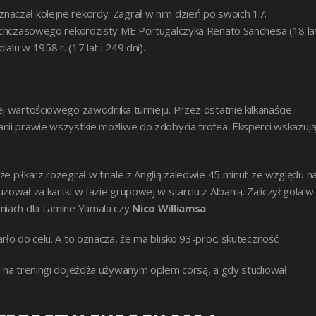
naczał kolejne rekordy. Zagrał w nim dzień po swoich 17.
tychczasowego rekordzisty ME Portugalczyka Renato Sanchesa (18 la
lu w 1958 r. (17 lat i 249 dni).
ej wartościowego zawodnika turnieju.
Przez ostatnie kilkanaście
nii prawie wszystkie możliwe do zdobycia trofea. Eksperci wskazują
e piłkarz rozegrał w finale z Anglią zaledwie 45 minut ze względu n
ował za kartki w fazie grupowej w starciu z Albanią. Zaliczył gola w
niach dla Lamine Yamala czy
Nico Williamsa
.
ło do celu. A to oznacza, że ma blisko 93-proc. skuteczność.
i na treningi dojeżdża używanym oplem corsą, a gdy studiował