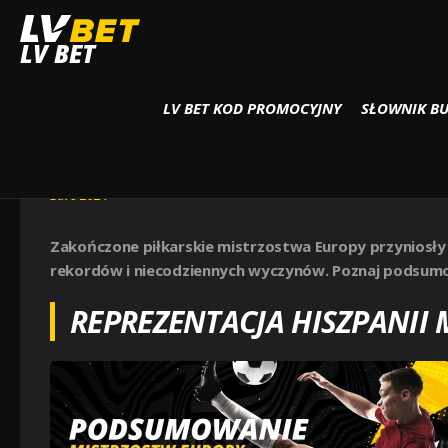
Strona główna
Euro 2024
EURO 2024: PODSUMOWANIE PIŁKARSKICH M
LV BET
LV BET KOD PROMOCYJNY
SŁOWNIK B
EURO 2024: PODSUMOWANIE
EUROPY
Euro 2024
Zakończone piłkarskie mistrzostwa Europy przyniosły
rekordów i niecodziennych wyczynów. Poznaj podsu
REPREZENTACJA HISZPANII