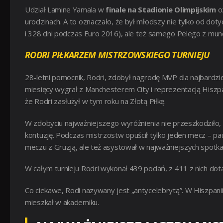
Udział Lamine Yamala w
finale na Stadionie Olimpijskim
oz
urodzinach. A to oznaczało, że był młodszy nie tylko od do
i 328 dni podczas Euro 2016), ale też samego Pelego z mundia
RODRI PIŁKARZEM MISTRZOWSKIEGO TURNIEJU
28-letni pomocnik, Rodri, zdobył nagrodę MVP dla najbardzi
miesięcy wygrał z Manchesterem City i reprezentacją Hiszpa
że Rodri zasłużył w tym roku na Złotą Piłkę.
W zdobyciu najważniejszego wyróżnienia nie przeszkodziło, ż
kontuzję. Podczas mistrzostw opuścił tylko jeden mecz – pauz
meczu z Gruzją, ale też asystował w najważniejszych spotka
W całym turnieju Rodri wykonał 439 podań, z 411 z nich dotar
Co ciekawe, Rodi nazywany jest „antycelebrytą”. W Hiszpani
mieszkał w akademiku.