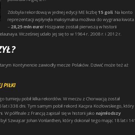
Zdobyła rekordową w jednej edycji ME liczbę
15 goli
. Na konto
reprezentacji wpłynęła maksymalna możliwa do wygrania kwota
–
28,25 mln euro
! Hiszpanie zostali pierwszą w historii
aunaya. Wcześniej udało jej się to w 1964 r. 2008 r. i 2012 r.
ZYŁ?
tarym Kontynencie zawiodły mecze Polaków. Dziwić może też aż
 PIŁKI
 turnieju pobił kilka rekordów. W meczu z Chorwacją został
6 lat i 338 dni. Tym samym pobił rekord Kacpra Kozłowskiego, który
. W półfinale z Francją zapisał się w historii jako
najmłodszy
 był Szwajcar Johan Vonlanthen, który dokonał tego mając 18 lat i 14