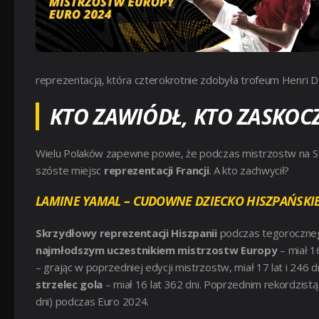
reprezentacją, która czterokrotnie zdobyła trofeum Henri Del
KTO ZAWIÓDŁ, KTO ZASKOC
Wielu Polaków zapewne powie, że podczas mistrzostw na S
szóste miejsc
reprezentacji Francji
. A kto zachwycił?
LAMINE YAMAL – CUDOWNE DZIECKO HISZPAŃSKIEJ
Skrzydłowy reprezentacji Hiszpanii
podczas tegorocznego
najmłodszym uczestnikiem mistrzostw Europy
– miał 1
– grając w poprzedniej edycji mistrzostw, miał 17 lat i 246 dni
strzelec gola
– miał 16 lat 362 dni. Poprzednim rekordzistą
dni) podczas Euro 2024.