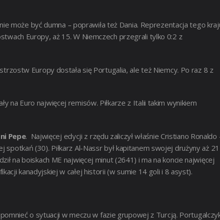
ie może być dumna – poprawiła też Dania. Reprezentacja tego kraj
ostwach Europy, aż 15. W Niemczech przegrali tylko 0:2 z
strzostw Europy dostała się Portugalia, ale też Niemcy. Po raz 8 z
ły na Euro najwięcej remisów. Piłkarze z Italii takim wynikiem
tni Pepe
. Najwięcej edycji z rzędu zaliczył właśnie Cristiano Ronaldo 
ej spotkań (30). Piłkarz Al-Nassr był kapitanem swojej drużyny aż 21
dził na boiskach ME najwięcej minut (2641) i ma na koncie najwięcej
cji kanadyjskiej w całej historii (w sumie 14 goli i 8 asyst).
omnieć o sytuacji w meczu w fazie grupowej z Turcją. Portugalczy