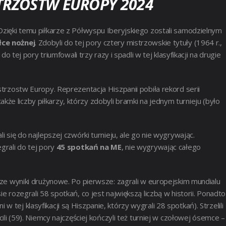
STRZOSTW EUROPY 2024
 Dzięki temu piłkarze z Półwyspu Iberyjskiego zostali samodzielnym
łce nożnej
. Zdobyli do tej pory cztery mistrzowskie tytuły (1964 r.,
do tej pory triumfowali trzy razy i spadli w tej klasyfikacji na drugie
istrzostw Europy. Reprezentacja Hiszpanii pobiła rekord serii
e liczby piłkarzy, którzy zdobyli bramki na jednym turnieju (było
i się do najlepszej czwórki turnieju, ale go nie wygrywając.
grali do tej pory
45 spotkań na ME
, nie wygrywając całego
ższe wyniki drużynowe. Po pierwsze: zagrali w europejskim mundialu
e rozegrali 58 spotkań, co jest największą liczbą w historii. Ponadto
tej klasyfikacji są Hiszpanie, którzy wygrali 28 spotkań). Strzelili
cili (59). Niemcy najczęściej kończyli też turniej w czołowej ósemce –