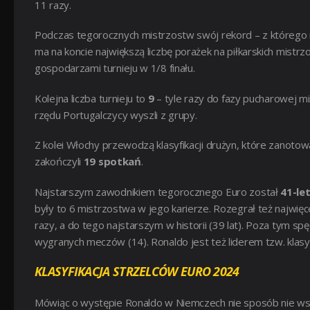
11 razy.
Podczas tegorocznych mistrzostw swój rekord – z którego n
ma na koncie największą liczbę porażek na piłkarskich mistrz
gospodarzami turnieju w 1/8 finału.
Kolejna liczba turnieju to
9
– tyle razy do fazy pucharowej mi
rzędu Portugalczycy wyszli z grupy.
Z kolei Włochy przewodzą klasyfikacji drużyn, które zanotowa
zakończyli
19 spotkań
.
Najstarszym zawodnikiem tegorocznego Euro został
41-le
były to 6 mistrzostwa w jego karierze. Rozegrał też najwięc
razy, a do tego najstarszym w historii (39 lat). Poza tym spę
wygranych meczów (14). Ronaldo jest też liderem tzw. klasyfika
KLASYFIKACJA STRZELCÓW EURO 2024
Mówiąc o występie Ronaldo w Niemczech nie sposób nie wsp