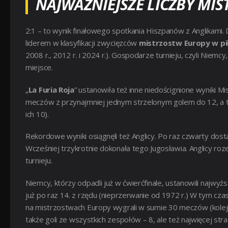
NAJWAŻNIEJSZE LICZBY MI
2:1 – to wynik finałowego spotkania Hiszpanów z Anglikami.
liderem w klasyfikacji zwycięzców
mistrzostw Europy w pi
2008 r., 2012 r. i 2024 r.). Gospodarze turnieju, czyli Niemcy, 
miejsce.
„
La Furia Roja
” ustanowiła też inne niedoścignione wyniki M
meczów z przynajmniej jednym strzelonym golem do 12, a takż
ich 10).
Rekordowe wyniki osiągnęli też Anglicy. Po raz czwarty dostal
Wcześniej trzykrotnie dokonała tego Jugosławia. Anglicy roze
turnieju.
Niemcy, którzy odpadli już w ćwierćfinale, ustanowili najwy
już po raz 14. z rzędu (nieprzerwanie od 1972 r.) W tym czasi
na mistrzostwach Europy wygrali w sumie 30 meczów (kolejni w 
także goli ze wszystkich zespołów – 8, ale też najwięcej stra