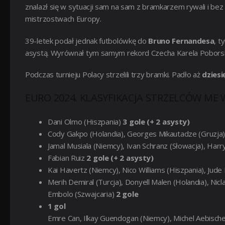
znalazł się w sytuacji sam na sam z bramkarzem rywali i b
mistrzostwach Europy.
39-letek podał jednak futbolówkę do
Bruno Fernandesa
, t
asystą. Wyrównał tym samym rekord Czecha Karela Pobors
Podczas turnieju Polacy strzelili trzy bramki. Padło aż
dziesi
EURO 2024. KLASYFIKACJA STRZELCÓW ME
Dani Olmo (Hiszpania)
3 gole (+ 2 asysty)
Cody Gakpo (Holandia), Georges Mikautadze (Gruzja
Jamal Musiala (Niemcy), Ivan Schranz (Słowacja), Harr
Fabian Ruiz
2 gole (+ 2 asysty)
Kai Havertz (Niemcy), Nico Williams (Hiszpania), Jude 
Merih Demiral (Turcja), Donyell Malen (Holandia), Nicl
Embolo (Szwajcaria)
2 gole
1 gol
Emre Can, Ilkay Guendogan (Niemcy), Michel Aebisch