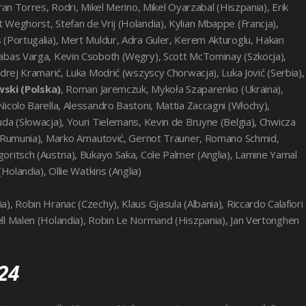
ran Torres, Rodri, Mikel Merino, Mikel Oyarzabal (Hiszpania), Erik
 Weghorst, Stefan de Vrij (Holandia), Kylian Mbappe (Francja),
 (Portugalia), Mert Muldur, Adra Guler, Kerem Akturoglu, Hakan
nabas Varga, Kevin Csoboth (Węgry), Scott McTominay (Szkocja),
ndrej Kramarić, Luka Modrić (wszyscy Chorwacja), Luka Jović (Serbia),
ski (Polska)
, Roman Jaremczuk, Mykoła Szaparenko (Ukraina),
icolo Barella, Alessandro Bastoni, Mattia Zaccagni (Włochy),
da (Słowacja), Youri Tielemans, Kevin de Bruyne (Belgia), Chwicza
s (Rumunia), Marko Arnautović, Gernot Trauner, Romano Schmid,
oritsch (Austria), Bukayo Saka, Cole Palmer (Anglia), Lamine Yamal
Holandia), Ollie Watkins (Anglia)
, Robin Hranac (Czechy), Klaus Gjasula (Albania), Riccardo Calafiori
ll Malen (Holandia), Robin Le Normand (Hiszpania), Jan Vertonghen
24