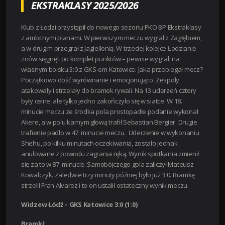
EKSTRAKLASY 2025/2026
Klub z Łodzi przystąpił do nowego sezonu PKO BP Ekstraklasy
z ambitnymi planami. W pierwszym meczu wygrał z Zagłębiem,
a w drugim przegrał z Jagiellonią. W trzeciej kolejce Łodzianie
znów sięgnęli po komplet punktów – pewnie wygrali na
własnym boisku 3:0 z GKS-em Katowice. Jaka przebiegał mecz?
Początkowo dość wyrównanie i emocjonująco. Zespoły
atakowały i strzelały do bramek rywali. Na 13 uderzeń cztery
były celne, ale tylko jedno zakończyło się w siatce. W 18.
minucie meczu ze środka pola prostopadłe podanie wykonał
Akere, a w polu karnym głową trafił Sebastian Bergier. Drugie
trafienie padło w 47. minucie meczu. Uderzenie w wykonaniu
Shehu, po kilku minutach oczekiwania, zostało jednak
anulowane z powodu zagrania ręką. Wynik spotkania zmienił
się za to w 87. minucie. Samobójczego gola zaliczył Mateusz
Kowalczyk. Zaledwie trzy minuty później było już 3:0. Bramkę
strzelił Fran Alvarez i to on ustalił ostateczny wynik meczu.
Widzew Łódź – GKS Katowice
3:0 (1:0)
Bramki: