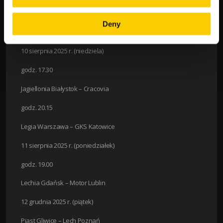
godz. 20.15
Deny
Widzew Łódź – Wisła Płock
10 sierpnia 2025 r. (niedziela)
godz. 17.30
Jagiellonia Białystok – Cracovia
godz. 20.15
Legia Warszawa – GKS Katowice
11 sierpnia 2025 r. (poniedziałek)
godz. 19.00
Lechia Gdańsk – Motor Lublin
12 grudnia 2025 r. (piątek)
Piast Gliwice – Lech Poznań