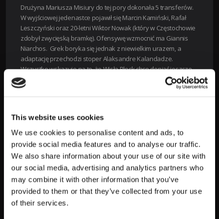
Drużyna Mariusza Misiury
do tej pory dokonała 5 transferów.
W wyjściowej jedenastce pojawił się Marcin Kamiński, Rafał
Leszczyński oraz 20-letni Wiktor Nowak (który w Częstochowie
zdobył zwycięską bramkę). Ofensywę wzmocnić ma Giannis
Niarchos. Grek boryka się jednak z niewielkim urazem, a
adaptację przechodzi stoper Alaksandre Kalandadze.
Wszystko wskazuje na to, że Wisła Płock chce dopiąć jeszcze
kolejne transfery. Szuka wsparcia na lewym wahadle, gdzie
obecnie gra Bojan Nastić. Szkoleniowiec zdradził, że klub
rozmawia z zawodnikami z Hiszpanii, Francji czy Niemiec.
This website uses cookies
PRZEWIDYWANE SKŁADY
We use cookies to personalise content and ads, to
Wisła Płock:
Rafał Leszczyński – Marcus Haglind-Sangre,
provide social media features and to analyse our traffic.
Marcin Kamiński, Andrias Edmundsson – Kevin Custović, Dani
We also share information about your use of our site with
Pacheco, Dominik Kun, Wiktor Nowak – Jorge Jimenez, Iban
our social media, advertising and analytics partners who
Salvador – Łukasz Sekulski
may combine it with other information that you’ve
Widzew Łódź:
Maciej Kikolski – Marcel Krajewski, Ricardo
provided to them or that they’ve collected from your use
Visus, Mateusz Żyro, Samuel Kozlovsk – Samuel Akere, Fran
of their services.
Alvarez, Lindon Selahi, Juljan Shehu, Mariusz Fornalczyk –