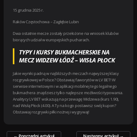
15 grudnia 2025 r.
Raków Częstochowa – Zagłębie Lubin
Dwa ostatnie mecze zostały przełożone na wniosek klubów
biorących udział w europejskich pucharach.
TYPY I KURSY BUKMACHERSKIE NA
MECZ WIDZEW ŁÓDŹ – WISŁA PŁOCK
Jakie wyniki padną w najbliższych meczach najwyższej klasy
rozgrywkowej w Polsce? Obstawiaj faworytów w LV BET! W
serwisie internetowym i w aplikacji mobilnej tego legalnego
bukmachera znajdziesz tylko najlepsze możliwości typowania.
Analitycy LV BET wskazują na przewagę Widzewa (kurs 1.90),
nad Wisłą Płock (4.00). A Ty na kogo postawisz swój kupon?
Obstawiaj rozgrywki piłki nożnej i wygrywaj!
Zobacz
←
Poprzedni artykuł
Następny artykuł
→