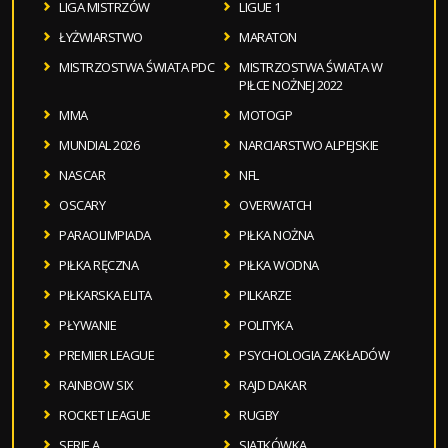
LIGA MISTRZÓW
LIGUE 1
ŁYŻWIARSTWO
MARATON
MISTRZOSTWA ŚWIATA PDC
MISTRZOSTWA ŚWIATA W
PIŁCE NOŻNEJ 2022
MMA
MOTOGP
MUNDIAL 2026
NARCIARSTWO ALPEJSKIE
NASCAR
NFL
OSCARY
OVERWATCH
PARAOLIMPIADA
PIŁKA NOŻNA
PIŁKA RĘCZNA
PIŁKA WODNA
PIŁKARSKA ELITA
PILKARZE
PŁYWANIE
POLITYKA
PREMIER LEAGUE
PSYCHOLOGIA ZAKŁADÓW
RAINBOW SIX
RAJD DAKAR
ROCKET LEAGUE
RUGBY
SERIE A
SIATKÓWKA