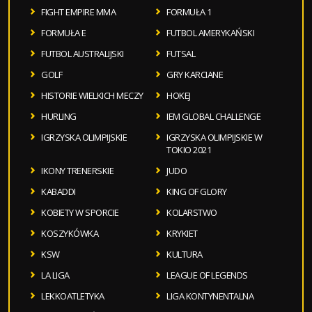
FIGHT EMPIRE MMA
FORMUŁA 1
FORMUŁA E
FUTBOL AMERYKAŃSKI
FUTBOL AUSTRALIJSKI
FUTSAL
GOLF
GRY KARCIANE
HISTORIE WIELKICH MECZY
HOKEJ
HURLING
IEM GLOBAL CHALLENGE
IGRZYSKA OLIMPIJSKIE
IGRZYSKA OLIMPIJSKIE W
TOKIO 2021
IKONY TRENERSKIE
JUDO
KABADDI
KING OF GLORY
KOBIETY W SPORCIE
KOLARSTWO
KOSZYKÓWKA
KRYKIET
KSW
KULTURA
LA LIGA
LEAGUE OF LEGENDS
LEKKOATLETYKA
LIGA KONTYNENTALNA