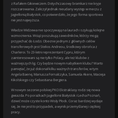
z Rafałem Gikiewiczem. Dotychczasowy bramkarz nie kryje
rozczarowania. Zaliczył jednak nieudany występ w meczu z
Jagiellonią Białystok, co potwierdziło, że jego forma sportowa
nie jest najwyższa.
Władze Widzewa nie spoczywają na laurach i szykują kolejne
wzmocnienia. Wciąż poszukują zawodników, którzy mogą
przyjechać do Łodzi. Obecnie jednym z głównych celów
transferowych jest Stelios Andreou, środkowy obrońca z
Charleroi. To 23-letni reprezentant Cypru, którym
zainteresowani są nie tylko Polacy, ale też klubów z
ważniejszych lig. Czy będzie nowym nabytkiem klubu? Warto
pamiętać, że już dokonał kilku ważnych transferów, w tym
Angela Baenę, Mariusza Fornalczyka, Samuela Akere, Macieja
Kikolskiego czy Sebastiana Bergiera.
W nowym sezonie polskiej PKO Ekstraklasy rodzi się nowa
gwiazda. Po porażkach Jagiellonii Białystok i Lecha Poznań,
dziwić może czyste konto Wisły Płock. Coraz bardziej wydaje
się, że nie jest to przypadek, a wynik przemyślanej i ciężkiej
pracy.