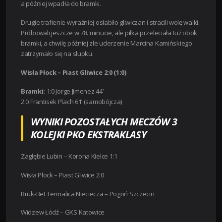
a później wpadła do bramki.
Drugie trafienie wyraźniej osłabiło gliwiczan i stracili wolę walki.
Próbowali jeszcze w 78. minucie, ale piłka przeleciała tuż obok
bramki, a chwilę później złe uderzenie Marcina Kamińskiego
zatrzymało się na słupku.
Wisła Płock – Piast Gliwice 2:0 (1:0)
Bramki:
1:0 Jorge Jimenez 44’
2:0 Frantisek Plach 61’ (samobójcza)
WYNIKI POZOSTAŁYCH MECZÓW 3
KOLEJKI PKO EKSTRAKLASY
Zagłębie Lubin – Korona Kielce 1:1
Wisła Płock – Piast Gliwice 2:0
Bruk-Bet Termalica Nieciecza – Pogoń Szczecin
Widzew Łódź – GKS Katowice