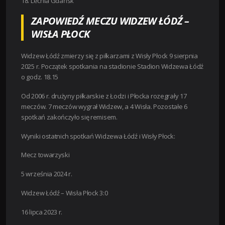
18. Lechia Gdańsk
ZAPOWIEDŹ MECZU WIDZEW ŁÓDŹ –
WISŁA PŁOCK
Widzew Łódź zmierzy się z piłkarzami z Wisły Płock 9 sierpnia
2025 r. Początek spotkania na stadionie Stadion Widzewa Łódź
o godz. 18.15
Od 2006 r. drużyny piłkarskie z Łodzi i Płocka rozegrały 17
meczów. 7 meczów wygrał Widzew, a 4 Wisła. Pozostałe 6
spotkań zakończyło się remisem.
Wyniki ostatnich spotkań Widzewa Łódź i Wisły Płock:
Mecz towarzyski
5 września 2024 r.
Widzew Łódź – Wisła Płock 3:0
16 lipca 2023 r.