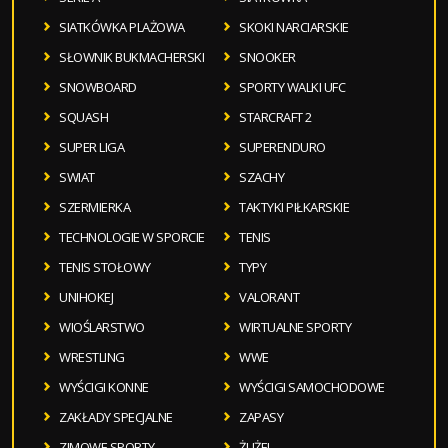
SIATKÓWKA PLAŻOWA
SKOKI NARCIARSKIE
SŁOWNIK BUKMACHERSKI
SNOOKER
SNOWBOARD
SPORTY WALKI UFC
SQUASH
STARCRAFT 2
SUPER LIGA
SUPERENDURO
SWIAT
SZACHY
SZERMIERKA
TAKTYKI PIŁKARSKIE
TECHNOLOGIE W SPORCIE
TENIS
TENIS STOŁOWY
TYPY
UNIHOKEJ
VALORANT
WIOŚLARSTWO
WIRTUALNE SPORTY
WRESTLING
WWE
WYŚCIGI KONNE
WYŚCIGI SAMOCHODOWE
ZAKŁADY SPECJALNE
ZAPASY
ZIMOWE SPORTY
ŻUŻEL