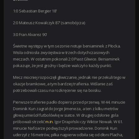
1:0 Sebastian Bergier 18’
2:0 Mateusz Kowalczyk 87’ (samobójcza)
3:0 Fran Alvarez 90’
Świetne występy w tym sezonie notuje beniaminek z Płocka.
Wisła odniosła zwycięstwa w trzech dotychczasowych
meczach. W ostatnim pokonali 2:0 Piast Gliwice. Beniaminek
pokazuje, że jest groźny i będzie walczył o każdy punkt.
Mecz mocniej rozpoczęli gliwiczanie, jednak nie przekuli tego w
okazje bramkowe, a tym bardziej trafienia. Wiślanie zaś
potrzebowali czasu na rozkręcenie się na boisku.
Pierwsze trafienie padło dopiero przed przerwą. W 44. minucie
Dominik Kun zagrał do Jorge Jimeneza, a ten z kilku metrów
głową umieścił futbolówkę w siatce. W drugiej odsłonie gola
próbowali strzelić
m.in
. Igor Drapiński czy Wiktor Nowak. W 61.
minucie Nafciarze podwyższyli prowadzenie. Dominik Kun
uderzył z 16 metrów, piłka najpierw odbiła się od dłoni Placha,