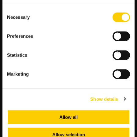
Sebastian Bergier
Consent
POZOSTAŁE MECZE 4 KOLEJKI PKO
Necessary
Selection
BANK POLSKI EKSTRAKLASY
Zobacz, które zespoły zmierzą się w 4. kolejce PKO BP
Preferences
Ekstraklasy 2025/2026:
8 sierpnia 2025 r. (piątek)
Statistics
godz. 18.00
Marketing
Korona Kielce – Radomiak Radom
godz. 20.30
Górnik Zabrze – Bruk-Bet Termalica Nieciecza
Show details
9 sierpnia 2025 r. (sobota)
Allow all
godz. 17.30
Arka Gdynia – Pogoń Szczecin
Allow selection