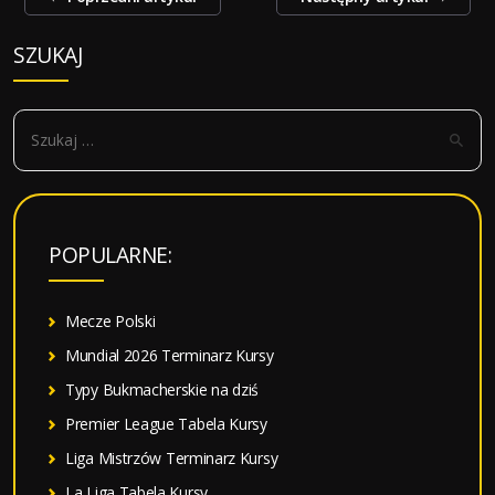
wpisy
SZUKAJ
S
z
u
k
a
POPULARNE:
j
:
Mecze Polski
Mundial 2026 Terminarz Kursy
Typy Bukmacherskie na dziś
Premier League Tabela Kursy
Liga Mistrzów Terminarz Kursy
La Liga Tabela Kursy