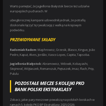
Warto pamiętać, że Jagiellonia Białystok bierze też udział w
europejskich pucharach. W
ubiegłorocznej kampanii udowodnili jednak, że potrafią
doskonale łączyć tę rywalizację z walką na krajowym
podwórku.
PRZEWIDYWANE SKŁADY
Radomiak Radom:
Majchrowicz, Grzesik, Blasco, Kingue, João
Pedro, Kaput, Alves, Jordão, Vasco Lopes, Capita, Tapsoba.
Jagiellonia Białystok:
Abramowicz, Wdowik, Kobayashi,
Stojinović, Wójtaszek, Romanczuk, Piętuszek, Imaz, Flach, Prip,
Pululu
POZOSTAŁE MECZE 5 KOLEJKI PKO
BANK POLSKI EKSTRAKLASY
Zobacz, jakie pary meczowe powalczą na polskich boiskach w
ramach 5. kolejki PKO BP Ekstraklasy 2025/2026: