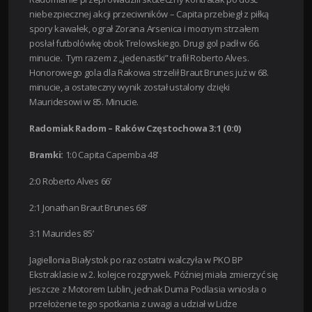
niebezpiecznej akcji przeciwników – Capita przebiegł z piłką
spory kawałek, ograł Zorana Arsenica i mocnym strzałem
posłał futbolówkę obok Trelowskiego. Drugi gol padł w 66.
minucie. Tym razem z „jedenastki” trafił Roberto Alves.
Honorowego gola dla Rakowa strzelił Braut Brunes już w 68.
minucie, a ostateczny wynik został ustalony dzięki
Mauridesowi w 85. Minucie.
Radomiak Radom – Raków Częstochowa 3:1 (0:0)
Bramki:
1:0 Capita Capemba 48’
2:0 Roberto Alves 66’
2:1 Jonathan Braut Brunes 68’
3:1 Maurides 85’
Jagiellonia Białystok po raz ostatni walczyła w PKO BP
Ekstraklasie w 2. kolejce rozgrywek. Później miała zmierzyć się
jeszcze z Motorem Lublin, jednak Duma Podlasia wniosła o
przełożenie tego spotkania z uwagi a udział w Lidze