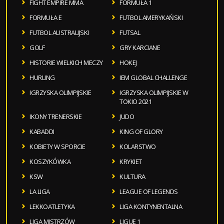
FIGHT EMPIRE MMA
FORMUŁA 1
FORMUŁA E
FUTBOL AMERYKAŃSKI
FUTBOL AUSTRALIJSKI
FUTSAL
GOLF
GRY KARCIANE
HISTORIE WIELKICH MECZY
HOKEJ
HURLING
IEM GLOBAL CHALLENGE
IGRZYSKA OLIMPIJSKIE
IGRZYSKA OLIMPIJSKIE W
TOKIO 2021
IKONY TRENERSKIE
JUDO
KABADDI
KING OF GLORY
KOBIETY W SPORCIE
KOLARSTWO
KOSZYKÓWKA
KRYKIET
KSW
KULTURA
LA LIGA
LEAGUE OF LEGENDS
LEKKOATLETYKA
LIGA KONTYNENTALNA
LIGA MISTRZÓW
LIGUE 1