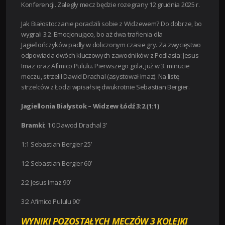
Konferencji. Zaległy mecz będzie rozegrany 12 grudnia 2025 r.
Jak Białostoczanie poradzili sobie z Widzewem? Do dobrze, bo
wygrali 3:2. Emocjonująco, bo aż dwa trafienia dla
Jagiellończyków padły w doliczonym czasie gry. Za zwycięstwo
odpowiada dwóch kluczowych zawodników z Podlasia: Jesus
Imaz oraz Afimico Pululu. Pierwszego gola, już w 3. minucie
meczu, strzelił Dawid Drachal (asystował Imaz). Na listę
strzelców z Łodzi wpisał się dwukrotnie Sebastian Bergier.
Jagiellonia Białystok – Widzew Łódź 3:2 (1:1)
Bramki:
1:0 Dawod Drachal 3’
1:1 Sebastian Bergier 25’
1:2 Sebastian Bergier 60’
2:2 Jesus Imaz 90’
3:2 Afimico Pululu 90’
WYNIKI POZOSTAŁYCH MECZÓW 3 KOLEJKI