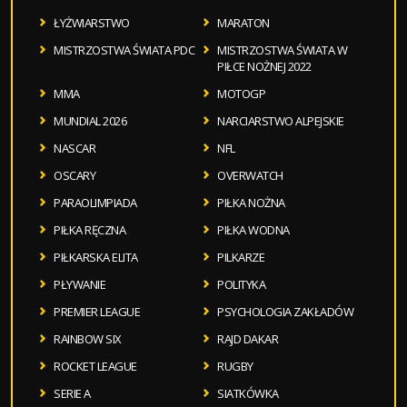
ŁYŻWIARSTWO
MARATON
MISTRZOSTWA ŚWIATA PDC
MISTRZOSTWA ŚWIATA W
PIŁCE NOŻNEJ 2022
MMA
MOTOGP
MUNDIAL 2026
NARCIARSTWO ALPEJSKIE
NASCAR
NFL
OSCARY
OVERWATCH
PARAOLIMPIADA
PIŁKA NOŻNA
PIŁKA RĘCZNA
PIŁKA WODNA
PIŁKARSKA ELITA
PILKARZE
PŁYWANIE
POLITYKA
PREMIER LEAGUE
PSYCHOLOGIA ZAKŁADÓW
RAINBOW SIX
RAJD DAKAR
ROCKET LEAGUE
RUGBY
SERIE A
SIATKÓWKA