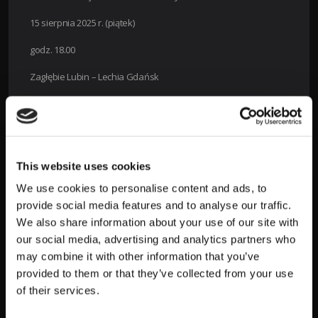
15 sierpnia 2025 r. (piątek)
godz. 18.00
Zagłębie Lubin – Lechia Gdańsk
godz. 20.30
Cracovia – Widzew Łódź
16 sierpnia 2025 r. (sobota)
This website uses cookies
godz. 14.45
We use cookies to personalise content and ads, to
provide social media features and to analyse our traffic.
Motor Lublin – Piast Gliwice
We also share information about your use of our site with
godz. 17.30
our social media, advertising and analytics partners who
may combine it with other information that you’ve
GKS Katowice – Arka Gdynia
provided to them or that they’ve collected from your use
of their services.
godz. 20.15