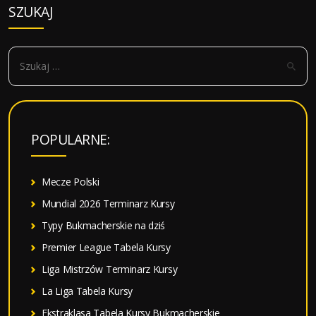
SZUKAJ
S
z
u
k
a
POPULARNE:
j
:
Mecze Polski
Mundial 2026 Terminarz Kursy
Typy Bukmacherskie na dziś
Premier League Tabela Kursy
Liga Mistrzów Terminarz Kursy
La Liga Tabela Kursy
Ekstraklasa Tabela Kursy Bukmacherskie