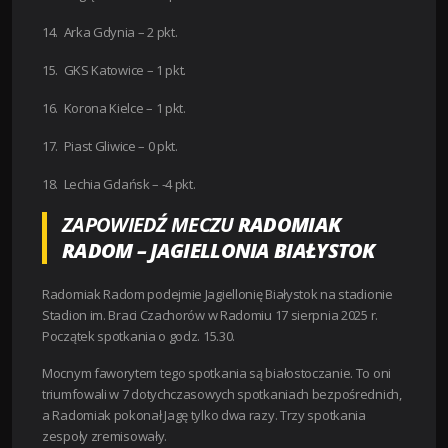
14. Arka Gdynia – 2 pkt.
15. GKS Katowice – 1 pkt.
16. Korona Kielce – 1 pkt.
17. Piast Gliwice – 0 pkt.
18. Lechia Gdańsk – -4 pkt.
ZAPOWIEDŹ MECZU
RADOMIAK
RADOM – JAGIELLONIA BIAŁYSTOK
Radomiak Radom podejmie Jagiellonię Białystok na stadionie
Stadion im. Braci Czachorów w Radomiu 17 sierpnia 2025 r.
Początek spotkania o godz. 15.30.
Mocnym faworytem tego spotkania są białostoczanie. To oni
triumfowali w 7 dotychczasowych spotkaniach bezpośrednich,
a Radomiak pokonał Jagę tylko dwa razy. Trzy spotkania
zespoły zremisowały.