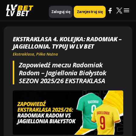
Mai
Strona główna
Piłka nożna
LV BET
Zaloguj się
Zarejestruj się
Ekstraklasa 4. kolejka: Radomiak – Jagiellonia. Typuj w LV BET
Me
EKSTRAKLASA 4. KOLEJKA: RADOMIAK –
JAGIELLONIA. TYPUJ W LV BET
Ekstraklasa
,
Piłka Nożna
Zapowiedź meczu Radomiak
Radom – Jagiellonia Białystok
SEZON 2025/26 EKSTRAKLASA