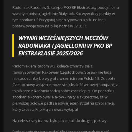
Radomiak Radom w 5. kolejce PKO BP Ekstraklasy podejmie na
własnym boisku Jagiellonię Białystok. Kto wywalczy punkty w
tym spotkaniu? Przygotuj się do typowania piłki nożnej i
postaw swoje typy na piłkę nożną w LV BET!
WYNIKI WCZEŚNIEJSZYCH MECZÓW
RADOMIAKA I JAGIELLONII W PKO BP
EKSTRAKLASIE 2025/2026
Radomiakiem Radom w 3. kolejce zmierzył się z
faworyzowanym Rakowem Częstochowa. Sprawił nie lada
niespodziankę, bo wygrał z wicemistrzem Polski 1:3. Zespół z
Częstochowy wciąż nie może się odnaleźć w nowej kampanii, a
to piłkarze z Radomia radzą sobie coraz lepiej. Od początku
spotkania kontrolowali Raków – na tyle skutecznie, że w
pierwszej połowie padł zaledwie jeden strzał na ich bramkę,
który zresztą Filip Majchrowicz wyłapał.
Na cele strzały trzeba było poczekać do drugie j połowy.
Radomianie przeprowadzili skuteczny kontratak po dość