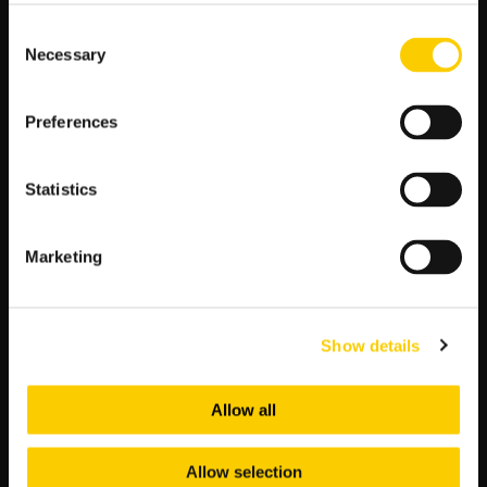
Lech Poznań – Korona Kielce
Consent
17 sierpnia 2025 r. (niedziela)
Necessary
Selection
godz. 14.45
Preferences
Bruk -Bet Termalica Nieciecza – Raków Częstochowa
godz. 17.30
Statistics
Pogoń Szczecin – Górnik Zabrze
Radomiak Radom – Jagiellonia Białystok
Marketing
godz. 20.15
Wisła Płock – Legia Warszawa
Show details
GDZIE OGLĄDAĆ MECZE 5. KOLEJKI PKO
EKSTRAKLASY?
Allow all
Mecz Pogoń Szczecin – Górnika Zabrze w ramach 5. kolejki
Allow selection
piłkarskiej elity będzie transmitowany na żywo w Telewizji