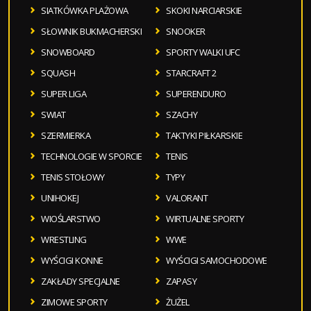
SIATKÓWKA PLAŻOWA
SKOKI NARCIARSKIE
SŁOWNIK BUKMACHERSKI
SNOOKER
SNOWBOARD
SPORTY WALKI UFC
SQUASH
STARCRAFT 2
SUPER LIGA
SUPERENDURO
SWIAT
SZACHY
SZERMIERKA
TAKTYKI PIŁKARSKIE
TECHNOLOGIE W SPORCIE
TENIS
TENIS STOŁOWY
TYPY
UNIHOKEJ
VALORANT
WIOŚLARSTWO
WIRTUALNE SPORTY
WRESTLING
WWE
WYŚCIGI KONNE
WYŚCIGI SAMOCHODOWE
ZAKŁADY SPECJALNE
ZAPASY
ZIMOWE SPORTY
ŻUŻEL