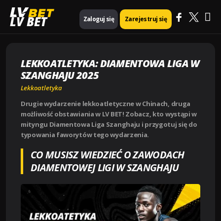
Ma
Strona główna
Lekkoatletyka
LV BET
Zaloguj się
Zarejestruj się
LEKKOATLETYKA: DIAMENTOWA LIGA W SZANGHAJU 2025
Me
LEKKOATLETYKA: DIAMENTOWA LIGA W
SZANGHAJU 2025
Lekkoatletyka
Drugie wydarzenie lekkoatletyczne w Chinach, druga
możliwość obstawiania w LV BET! Zobacz, kto wystąpi w
mityngu Diamentowa Liga Szanghaju i przygotuj się do
typowania faworytów tego wydarzenia.
CO MUSISZ WIEDZIEĆ O ZAWODACH
DIAMENTOWEJ LIGI W SZANGHAJU