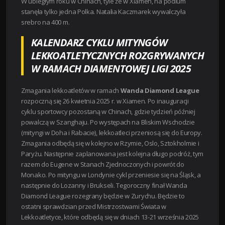
W ubiegłym roku w Chinach, tyle że w Xiamen, na podium
stanęła tylko jedna Polka. Natalia Kaczmarek wywalczyła
srebro na 400 m.
KALENDARZ CYKLU MITYNGÓW
LEKKOATLETYCZNYCH ROZGRYWANYCH
W RAMACH DIAMENTOWEJ LIGI 2025
Zmagania lekkoatletów w ramach
Wanda Diamond League
rozpoczną się 26 kwietnia 2025 r. w Xiamen. Po inauguracji
cyklu sportowcy pozostaną w Chinach, gdzie tydzień później
powalczą w Szanghaju. Po występach na Bliskim Wschodzie
(mityngi w Doha i Rabacie), lekkoatleci przeniosą się do Europy.
Zmagania odbędą się w kolejno w Rzymie, Oslo, Sztokholmie i
Paryżu. Następnie zaplanowana jest kolejna długo podróż, tym
razem do Eugene w Stanach Zjednoczonych i powrót do
Monako. Po mityngu w Londynie cykl przeniesie się na Śląsk, a
następnie do Lozanny i Brukseli. Tegoroczny finał Wanda
Diamond League rozegrany będzie w Zurychu.
Będzie to
ostatni sprawdzian przed Mistrzostwami Świata w
Lekkoatletyce, które odbędą się w dniach 13-21 września 2025