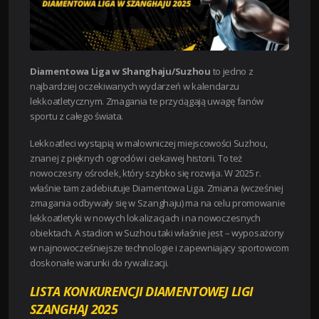
Diamentowa Liga w Shanghaju/Suzhou
to jedno z
najbardziej oczekiwanych wydarzeń w kalendarzu
lekkoatletycznym. Zmagania te przyciągają uwagę fanów
sportu z całego świata.
Lekkoatleci wystąpią w malowniczej miejscowości Suzhou,
znanej z pięknych ogrodów i ciekawej historii. To też
nowoczesny ośrodek, który szybko się rozwija. W 2025 r.
właśnie tam zadebiutuje Diamentowa Liga. Zmiana (wcześniej
zmagania odbywały się w Szanghaju) ma na celu promowanie
lekkoatletyki w nowych lokalizacjach i na nowoczesnych
obiektach. A stadion w Suzhou taki właśnie jest – wyposażony
w najnowocześniejsze technologie i zapewniający sportowcom
doskonałe warunki do rywalizacji.
LISTA KONKURENCJI DIAMENTOWEJ LIGI
SZANGHAJ 2025