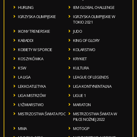
HURLING
IEM GLOBAL CHALLENGE
IGRZYSKA OLIMPIJSKIE
IGRZYSKA OLIMPIJSKIE W
TOKIO 2021
IKONY TRENERSKIE
JUDO
KABADDI
KING OF GLORY
KOBIETY W SPORCIE
KOLARSTWO
KOSZYKÓWKA
KRYKIET
KSW
KULTURA
LA LIGA
LEAGUE OF LEGENDS
LEKKOATLETYKA
LIGA KONTYNENTALNA
LIGA MISTRZÓW
LIGUE 1
ŁYŻWIARSTWO
MARATON
MISTRZOSTWA ŚWIATA PDC
MISTRZOSTWA ŚWIATA W
PIŁCE NOŻNEJ 2022
MMA
MOTOGP