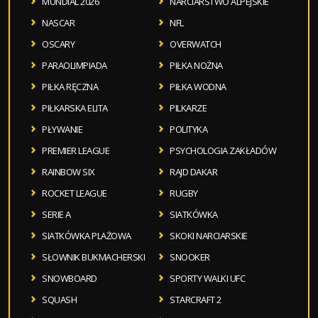
MUNDIAL 2026
NARCIARSTWO ALPEJSKIE
NASCAR
NFL
OSCARY
OVERWATCH
PARAOLIMPIADA
PIŁKA NOŻNA
PIŁKA RĘCZNA
PIŁKA WODNA
PIŁKARSKA ELITA
PILKARZE
PŁYWANIE
POLITYKA
PREMIER LEAGUE
PSYCHOLOGIA ZAKŁADÓW
RAINBOW SIX
RAJD DAKAR
ROCKET LEAGUE
RUGBY
SERIE A
SIATKÓWKA
SIATKÓWKA PLAŻOWA
SKOKI NARCIARSKIE
SŁOWNIK BUKMACHERSKI
SNOOKER
SNOWBOARD
SPORTY WALKI UFC
SQUASH
STARCRAFT 2