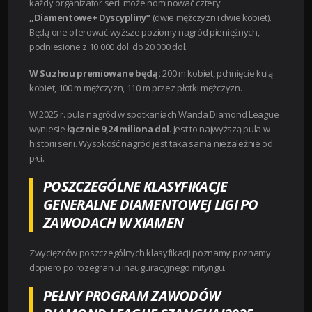
każdy organizator serii może nominować cztery
„Diamentowe+ Dyscypliny”
(dwie mężczyzn i dwie kobiet).
Będą one oferować wyższe poziomy nagród pieniężnych,
podniesione z 10 000 dol. do 20 000 dol.
W Suzhou premiowane będą:
200 m kobiet, pchnięcie kulą
kobiet, 100 m mężczyzn, 110 m przez płotki mężczyzn.
W 2025 r. pula nagród w spotkaniach Wanda Diamond League
wyniesie
łącznie 9,24 miliona dol
. Jest to najwyższą pula w
historii serii. Wysokość nagród jest taka sama niezależnie od
płci.
POSZCZEGÓLNE KLASYFIKACJE
GENERALNE DIAMENTOWEJ LIGI PO
ZAWODACH W XIAMEN
Zwycięzców poszczególnych klasyfikacji poznamy poznamy
dopiero po rozegraniu inauguracyjnego mityngu.
PEŁNY PROGRAM ZAWODÓW