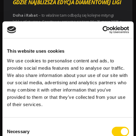
GDZIE NAJBLIŻSZA EDYCJA DIAMENTOWEJ LIGI
Doha i Rabat
– to właśnie tam odbędą się kolejne mityngi
lekkoatletyczne. Sportowcy zmierza się tam 16 i 25 maja 2025 r.
JAK OBSTAWIAĆ ZAKŁADY
BUKMACHERSKIE NA ZAWODY
DIAMENTOWEJ LIGI 2025
This website uses cookies
We use cookies to personalise content and ads, to
Na wynik każdej lekkoatletycznej rywalizacji wpływ ma wiele
provide social media features and to analyse our traffic.
czynników. Aby przygotować się do gry i stawiać tylko pewne
We also share information about your use of our site with
typy bukmacherskie warto je poznać i porównać. Na co zwrócić
szczególną uwagę?
our social media, advertising and analytics partners who
may combine it with other information that you’ve
indywidualne preferencje zawodników co do miejsca
provided to them or that they’ve collected from your use
rywalizacji (hala czy świeże powietrze)
of their services.
wyniki osiągane podczas ostatnich występów –
zarówno w ramach cyklu, jak i innych zawodów
kontuzje – szczególnie ostatnio przebyte, które mogą
Consent
mieć wpływ na formę w najbliższym czasie
Necessary
Selection
ranga zawodów – najważniejsze w lekkoatletyce są po