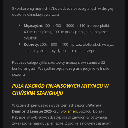
8 konkurencji męskich i 7 kobiet będzie rozegranych w drugiej
odsłonie chińskiej rywalizacji:
Mężczyźni:
100 m, 400 m, 5000 m, 110 m przez płotki,
400 m rzez płotki, 3000 m przez płotki, skok o tyczce,
trójskok
Kobiety:
200 m, 800 m, 100 m przez płotki, skok wzwyż,
skok o tyczce, rzuty dyskiem, rzut oszczepem.
Podczas całego cyklu sportowcy mierzą się w sumie w 32
konkurencjach. Wszystkie będą rozegrane jedynie w finale
sezonu.
PULA NAGRÓD FINANSOWYCH MITYNGU W
CHIŃSKIM SZANGHAJU
W czterech pierwszych wydarzeniach sezonu
Wanda
Diamond League 2025
, czyli w
Xiamen
, Suzhou, Doha i
Rabacie, w wybranych dyscyplinach zawodnicy otrzymają
zwiększone nagrody pieniężne. Zgodnie z nowymi zasadami