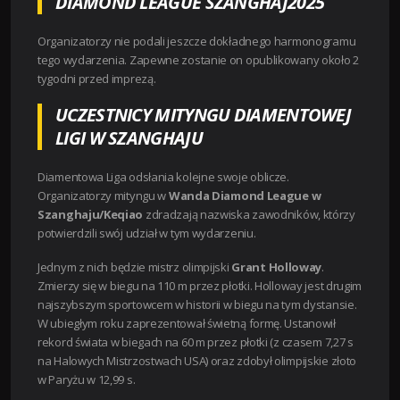
DIAMOND LEAGUE SZANGHAJ2025
Organizatorzy nie podali jeszcze dokładnego harmonogramu
tego wydarzenia. Zapewne zostanie on opublikowany około 2
tygodni przed imprezą.
UCZESTNICY MITYNGU DIAMENTOWEJ
LIGI W SZANGHAJU
Diamentowa Liga odsłania kolejne swoje oblicze.
Organizatorzy mityngu w
Wanda Diamond League w
Szanghaju/Keqiao
zdradzają nazwiska zawodników, którzy
potwierdzili swój udział w tym wydarzeniu.
Jednym z nich będzie mistrz olimpijski
Grant Holloway
.
Zmierzy się w biegu na 110 m przez płotki. Holloway jest drugim
najszybszym sportowcem w historii w biegu na tym dystansie.
W ubiegłym roku zaprezentował świetną formę. Ustanowił
rekord świata w biegach na 60 m przez płotki (z czasem 7,27 s
na Halowych Mistrzostwach USA) oraz zdobył olimpijskie złoto
w Paryżu w 12,99 s.