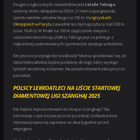
Drugim z ogłoszonych zawodników jest
Letsile Tebogo
,
srebrny mistrz olimpijski na 200 m. 21-letni supergwiazda
sprintu weźmie udział w biegu na 100 m. Na
Igrzyskach
Olimpijskich w Paryżu
zawodnik ten był najszybszy nad 200 m
(czas 19,46 s). W finale na 100 m zajął szóste miejsce i
ustanowił rekord kraju (9,86 s). Tebogo jest za jednego z
najbardziej utalentowanych sportowców swojego pokolenia.
Kto jeszcze przystąpi do rywalizacji? Można spodziewać się, że
skład lekkoatletów będzie podobny do tego, który wystąpi
tydzień wcześniej w Xiamen. Na potwierdzenie trzeba jeszcze
poczekać.
POLSCY LEKKOATLECI NA LIŚCIE STARTOWEJ
DIAMENTOWEJ LIGI SZANGHAJ 2025
Kto będzie reprezentował nasz kraj w Szanghaju? Na
informacje o tym trzyma jeszcze poczekać. Dokładna lista
startowa pojawi się zapewne na dwa tygodnie przed
mityngiem.