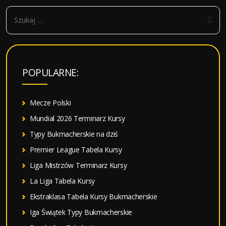
S
z
u
k
a
POPULARNE:
j
:
Mecze Polski
Mundial 2026 Terminarz Kursy
Typy Bukmacherskie na dziś
Premier League Tabela Kursy
Liga Mistrzów Terminarz Kursy
La Liga Tabela Kursy
Ekstraklasa Tabela Kursy Bukmacherskie
Iga Świątek Typy Bukmacherskie