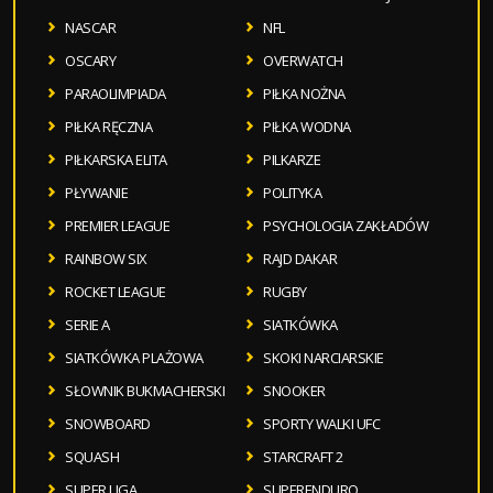
NASCAR
NFL
OSCARY
OVERWATCH
PARAOLIMPIADA
PIŁKA NOŻNA
PIŁKA RĘCZNA
PIŁKA WODNA
PIŁKARSKA ELITA
PILKARZE
PŁYWANIE
POLITYKA
PREMIER LEAGUE
PSYCHOLOGIA ZAKŁADÓW
RAINBOW SIX
RAJD DAKAR
ROCKET LEAGUE
RUGBY
SERIE A
SIATKÓWKA
SIATKÓWKA PLAŻOWA
SKOKI NARCIARSKIE
SŁOWNIK BUKMACHERSKI
SNOOKER
SNOWBOARD
SPORTY WALKI UFC
SQUASH
STARCRAFT 2
SUPER LIGA
SUPERENDURO