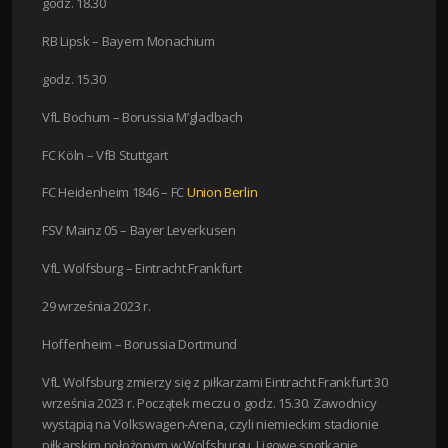
godz. 18.30
RB Lipsk – Bayern Monachium
godz. 15.30
VfL Bochum – Borussia M’gladbach
FC Köln – VfB Stuttgart
FC Heidenheim 1846 – FC
Union Berlin
FSV Mainz 05 – Bayer Leverkusen
VfL Wolfsburg – Eintracht Frankfurt
29 września 2023 r.
Hoffenheim – Borussia Dortmund
VfL Wolfsburg zmierzy się z piłkarzami Eintracht Frankfurt 30
września 2023 r. Początek meczu o godz. 15.30. Zawodnicy
wystąpią na Volkswagen-Arena, czyli niemieckim stadionie
piłkarskim położonym w Wolfsburgu. Ligowe spotkanie