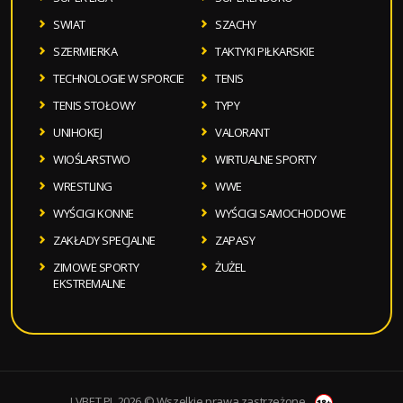
SWIAT
SZACHY
SZERMIERKA
TAKTYKI PIŁKARSKIE
TECHNOLOGIE W SPORCIE
TENIS
TENIS STOŁOWY
TYPY
UNIHOKEJ
VALORANT
WIOŚLARSTWO
WIRTUALNE SPORTY
WRESTLING
WWE
WYŚCIGI KONNE
WYŚCIGI SAMOCHODOWE
ZAKŁADY SPECJALNE
ZAPASY
ZIMOWE SPORTY
ŻUŻEL
EKSTREMALNE
LVBET.PL 2026 © Wszelkie prawa zastrzeżone.