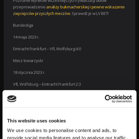
Poznanie wyników wcześniejszych rywalizacji ułatwi
przeprowadzenie
analizy bukmacherskiej i pewne wskazanie
zwycięzców przyszłych meczów
. Sprawdź je w LV BET!
Bundesliga
14 maja 2023 r.
Eintracht Frankfurt – VfL Wolfsburg 4:0
Mecz towarzyski
18 stycznia 2023 r.
VfL Wolfsburg – Eintracht Frankfurt 2:3
Frauen-Bundesliga
3 grudnia 2022 r.
VfL Wolfsburg – Eintracht Frankfurt 5:0
This website uses cookies
We use cookies to personalise content and ads, to
26 marca 2022 r.
provide social media features and to analyse our traffic.