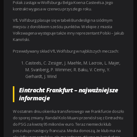
Polak zastąpi w Wolfsburgu Belga Koena Casteelsa. Jego
kontrakt wygasa w czerwcu przyszłego roku.
VfL Volfsburg plasuje się w tabeli Bundesligi na siódmym
miejscu z dorobkiem sześciu punktów. W ekipie z miasta
Volkswagena występuje także inny reprezentant Polski – Jakub
Kamiński.
Przewidywany skład VfL Wolfsburg w najbliższych meczach:
Casteels, C. Zesiger, J. Maehle, M. Lacroix, L. Majer,
M. Svanberg, P. Wimmer, R. Baku, V. Cerny, Y.
Gerhardt, J. Wind
Eintracht Frankfurt – najważniejsze
informacje
W ostatnim dniu okienka transferowego we Frankfurcie doszło
do sporej zmiany. Randal Kolo Muani przeniósł się z Eintrachtu
do PSG za kwotę 95 milionów euro. Teraz niemiecki klub
poszukuje następcy francuza. Media donoszą, że klub ma na
oku kilku napastników, ale ma jednego głównego kandydata.