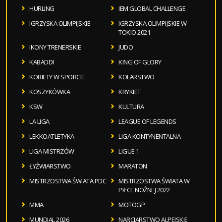
HURLING
IEM GLOBAL CHALLENGE
IGRZYSKA OLIMPIJSKIE
IGRZYSKA OLIMPIJSKIE W
TOKIO 2021
IKONY TRENERSKIE
JUDO
KABADDI
KING OF GLORY
KOBIETY W SPORCIE
KOLARSTWO
KOSZYKÓWKA
KRYKIET
KSW
KULTURA
LA LIGA
LEAGUE OF LEGENDS
LEKKOATLETYKA
LIGA KONTYNENTALNA
LIGA MISTRZÓW
LIGUE 1
ŁYŻWIARSTWO
MARATON
MISTRZOSTWA ŚWIATA PDC
MISTRZOSTWA ŚWIATA W
PIŁCE NOŻNEJ 2022
MMA
MOTOGP
MUNDIAL 2026
NARCIARSTWO ALPEJSKIE