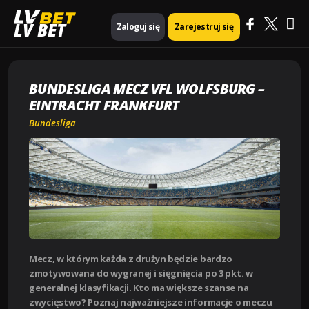
Ma
Strona główna
Bundesliga
LV BET
Zaloguj się
Zarejestruj się
Bundesliga mecz VfL Wolfsburg – Eintracht Frankfurt
Me
BUNDESLIGA MECZ VFL WOLFSBURG –
EINTRACHT FRANKFURT
Bundesliga
Mecz, w którym każda z drużyn będzie bardzo
zmotywowana do wygranej i sięgnięcia po 3 pkt. w
generalnej klasyfikacji. Kto ma większe szanse na
zwycięstwo? Poznaj najważniejsze informacje o meczu