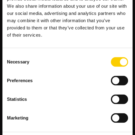
Eintracht Frankfurt – VfL Wolfsburg 1:4
We also share information about your use of our site with
our social media, advertising and analytics partners who
Frauen-Bundesliga
may combine it with other information that you’ve
5 listopada 2021 r.
provided to them or that they’ve collected from your use
of their services.
VfL Wolfsburg – Eintracht Frankfurt 3:2
23 maja 2021 r.
Consent
Eintracht Frankfurt – VfL Wolfsburg 2:3
Necessary
Selection
Typy i zakłady na Bundesligę w LV BET
Preferences
Serwis internetowy i aplikacja mobilna LV BET – to właśnie tam
postawisz swoje kupony bukmacherskie na Bundesligę.
Legalny bukmacher oferuje szeroki wybór rynków, atrakcyjne
Statistics
kursy oraz ciekawe promocje i bonusy. Możesz wskazać
zwycięzców, dokładny wynik czy też under / over, typy na żółte
i czerwone kartki albo obstawiać indywidualne osiągi piłkarzy.
Marketing
W LV BET postawisz kupony zgodne z prawem, a więc bez
przeszkód rozpoczniesz swoją przygodę z bukmacherką!