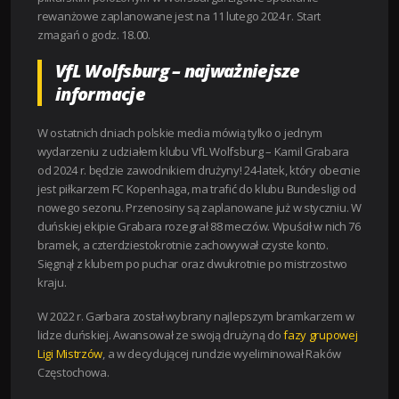
rewanżowe zaplanowane jest na 11 lutego 2024 r. Start
zmagań o godz. 18.00.
VfL Wolfsburg – najważniejsze
informacje
W ostatnich dniach polskie media mówią tylko o jednym
wydarzeniu z udziałem klubu VfL Wolfsburg – Kamil Grabara
od 2024 r. będzie zawodnikiem drużyny! 24-latek, który obecnie
jest piłkarzem FC Kopenhaga, ma trafić do klubu Bundesligi od
nowego sezonu. Przenosiny są zaplanowane już w styczniu. W
duńskiej ekipie Grabara rozegrał 88 meczów. Wpuścił w nich 76
bramek, a czterdziestokrotnie zachowywał czyste konto.
Sięgnął z klubem po puchar oraz dwukrotnie po mistrzostwo
kraju.
W 2022 r. Garbara został wybrany najlepszym bramkarzem w
lidze duńskiej. Awansował ze swoją drużyną do
fazy grupowej
Ligi Mistrzów
, a w decydującej rundzie wyeliminował Raków
Częstochowa.