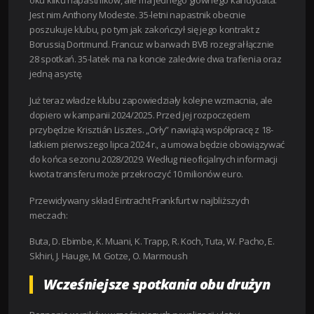
Jest nim Anthony Modeste. 35-letni napastnik obecnie
poszukuje klubu, po tym jak zakończył się jego kontrakt z
Borussią Dortmund. Francuz w barwach BVB rozegrał łącznie
28 spotkań. 35-latek ma na koncie zaledwie dwa trafienia oraz
jedną asystę.
Już teraz władze klubu zapowiedziały kolejne wzmacnia, ale
dopiero w kampanii 2024/2025. Przed jej rozpoczęciem
przybędzie Krisztián Lisztes. „Orły” nawiążą współpracę z 18-
latkiem pierwszego lipca 2024 r., a umowa będzie obowiązywać
do końca sezonu 2028/2029. Według nieoficjalnych informacji
kwota transferu może przekroczyć 10 milionów euro.
Przewidywany skład Eintracht Frankfurt w najbliższych
meczach:
Buta, D. Ebimbe, K. Muani, K. Trapp, R. Koch, Tuta, W. Pacho, E.
Skhiri, J. Hauge, M. Gotze, O. Marmoush
Wcześniejsze spotkania obu drużyn