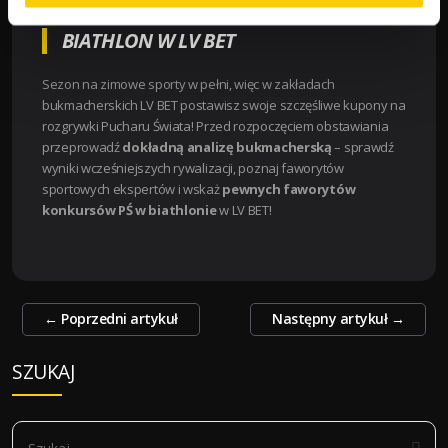
BIATHLON W LV BET
Sezon na zimowe sporty w pełni, więc w zakładach
bukmacherskich LV BET postawisz swoje szczęśliwe kupony na
rozgrywki Pucharu Świata! Przed rozpoczęciem obstawiania
przeprowadź
dokładną analizę bukmacherską
– sprawdź
wyniki wcześniejszych rywalizacji, poznaj faworytów
sportowych ekspertów i wskaż
pewnych faworytów
konkursów PŚ w biathlonie
w LV BET!
Zobacz
←
Poprzedni artykuł
Następny artykuł
→
wpisy
SZUKAJ
S