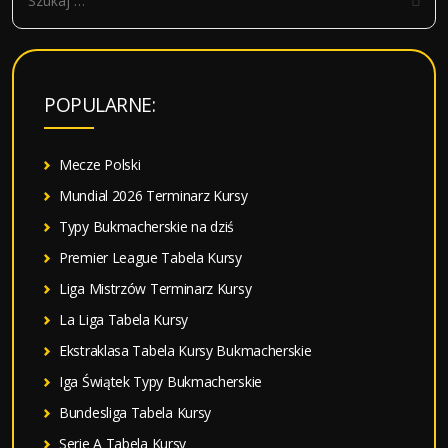
z
u
k
a
POPULARNE:
j
:
Mecze Polski
Mundial 2026 Terminarz Kursy
Typy Bukmacherskie na dziś
Premier League Tabela Kursy
Liga Mistrzów Terminarz Kursy
La Liga Tabela Kursy
Ekstraklasa Tabela Kursy Bukmacherskie
Iga Świątek Typy Bukmacherskie
Bundesliga Tabela Kursy
Serie A Tabela Kursy