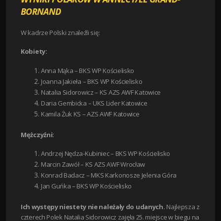
BORNAND
W kadrze Polski znaleźli się:
Kobiety:
Anna Mąka – BKS WP Kościelisko
Joanna Jakieła – BKS WP Kościelisko
Natalia Sidorowicz – KS AZS AWF Katowice
Daria Gembicka – UKS Lider Katowice
Kamila Żuk KS – AZS AWF Katowice
Mężczyźni:
Andrzej Nędza-Kubiniec – BKS WP Kościelisko
Marcin Zawół – KS AZS AWF Wrocław
Konrad Badacz – MKS Karkonosze Jelenia Góra
Jan Guńka – BKS WP Kościelisko
Ich występy niestety nie należały do udanych.
Najlepsza z
czterech Polek Natalia Sidorowicz zajęła 25. miejsce w biegu na