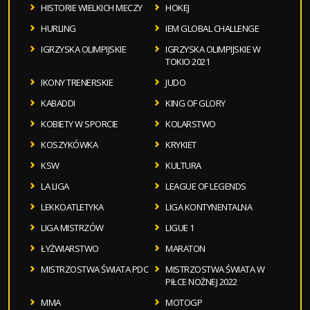
HISTORIE WIELKICH MECZY
HOKEJ
HURLING
IEM GLOBAL CHALLENGE
IGRZYSKA OLIMPIJSKIE
IGRZYSKA OLIMPIJSKIE W
TOKIO 2021
IKONY TRENERSKIE
JUDO
KABADDI
KING OF GLORY
KOBIETY W SPORCIE
KOLARSTWO
KOSZYKÓWKA
KRYKIET
KSW
KULTURA
LA LIGA
LEAGUE OF LEGENDS
LEKKOATLETYKA
LIGA KONTYNENTALNA
LIGA MISTRZÓW
LIGUE 1
ŁYŻWIARSTWO
MARATON
MISTRZOSTWA ŚWIATA PDC
MISTRZOSTWA ŚWIATA W
PIŁCE NOŻNEJ 2022
MMA
MOTOGP