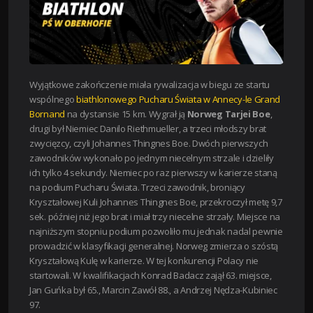
Wyjątkowe zakończenie miała rywalizacja w biegu ze startu
wspólnego
biathlonowego Pucharu Świata w Annecy-le Grand
Bornand
na dystansie 15 km. Wygrał ją
Norweg Tarjei Boe
,
drugi był Niemiec Danilo Riethmueller, a trzeci młodszy brat
zwycięzcy, czyli Johannes Thingnes Boe. Dwóch pierwszych
zawodników wykonało po jednym niecelnym strzale i dzieliły
ich tylko 4 sekundy. Niemiec po raz pierwszy w karierze staną
na podium Pucharu Świata. Trzeci zawodnik, broniący
Kryształowej Kuli Johannes Thingnes Boe, przekroczył metę 9,7
sek. później niż jego brat i miał trzy niecelne strzały. Miejsce na
najniższym stopniu podium pozwoliło mu jednak nadal pewnie
prowadzić w klasyfikacji generalnej. Norweg zmierza o szóstą
Kryształową Kulę w karierze. W tej konkurencji Polacy nie
startowali. W kwalifikacjach Konrad Badacz zajął 63. miejsce,
Jan Guńka był 65., Marcin Zawół 88., a Andrzej Nędza-Kubiniec
97.