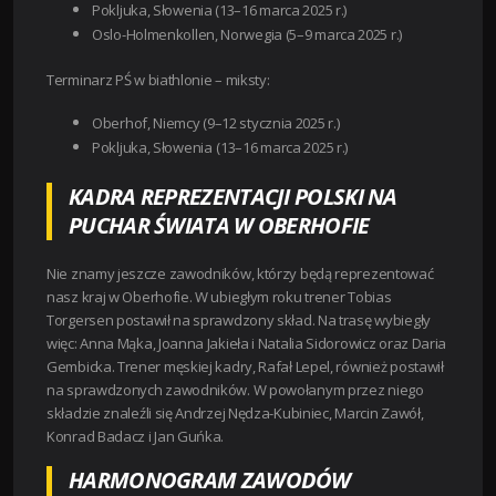
Pokljuka, Słowenia (13–16 marca 2025 r.)
Oslo-Holmenkollen, Norwegia (5–9 marca 2025 r.)
Terminarz PŚ w biathlonie – miksty:
Oberhof, Niemcy (9–12 stycznia 2025 r.)
Pokljuka, Słowenia
(13–16 marca 2025 r.)
KADRA REPREZENTACJI POLSKI NA
PUCHAR ŚWIATA W OBERHOFIE
Nie znamy jeszcze zawodników, którzy będą reprezentować
nasz kraj w Oberhofie. W ubiegłym roku trener Tobias
Torgersen postawił na sprawdzony skład. Na trasę wybiegły
więc: Anna Mąka, Joanna Jakieła i Natalia Sidorowicz oraz Daria
Gembicka. Trener męskiej kadry, Rafał Lepel, również postawił
na sprawdzonych zawodników. W powołanym przez niego
składzie znaleźli się Andrzej Nędza-Kubiniec, Marcin Zawół,
Konrad Badacz i Jan Guńka.
HARMONOGRAM ZAWODÓW