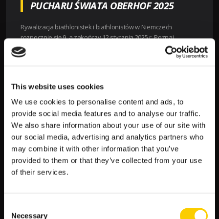
PUCHARU ŚWIATA OBERHOF 2025
Rywalizacja biathlonistek i biathlonistów w Niemczech
rozpocznie się 9, a zakończy 12 stycznia 2025 r. Poznaj
dokładny kalendarz rozgrywek i śledź zmagania sportowców
na żywo! Transmisje wyścigów zobaczysz w TVP Sport.
9 stycznia 2025 r.,
godz. 14.20 |
Sprint kobiet 7,5 km
This website uses cookies
10 stycznia 2025 r.,
godz. 14.20 |
Sprint mężczyzn 10 km
11 stycznia 2025 t.,
godz. 12.30 | B
ieg na dochodzenie
We use cookies to personalise content and ads, to
kobiet 10 km
provide social media features and to analyse our traffic.
11 stycznia 2025 t., godz. 14.45 |
Bieg na dochodzenie
We also share information about your use of our site with
mężczyzn 12,5 km
our social media, advertising and analytics partners who
12 stycznia 2025 r.,
godz. 12.20 |
6 + 7,5 km relay / miksty
may combine it with other information that you’ve
12 stycznia 2025 r., godz. 14.30 |
sztafeta 4 x 6 km /
provided to them or that they’ve collected from your use
miksty
of their services.
TYPY I KURSY BUKMACHERSKIE NA
ZAWODY PUCHARU ŚWIATA OBERHOF
Consent
2025
Necessary
Selection