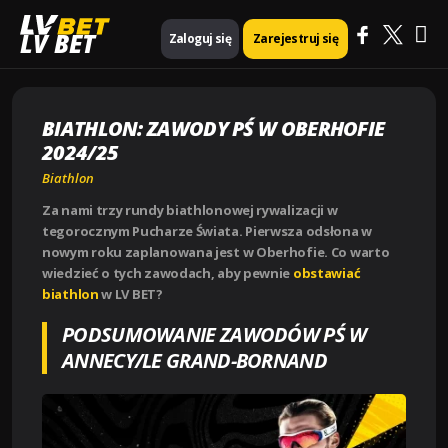
Ma
Strona główna
Biathlon
LV BET
Zaloguj się
Zarejestruj się
BIATHLON: ZAWODY PŚ W OBERHOFIE 2024/25
Me
BIATHLON: ZAWODY PŚ W OBERHOFIE
2024/25
Biathlon
Za nami trzy rundy biathlonowej rywalizacji w
tegorocznym Pucharze Świata. Pierwsza odsłona w
nowym roku zaplanowana jest w Oberhofie. Co warto
wiedzieć o tych zawodach, aby pewnie
obstawiać
biathlon
w LV BET?
PODSUMOWANIE ZAWODÓW PŚ W
ANNECY/LE GRAND-BORNAND