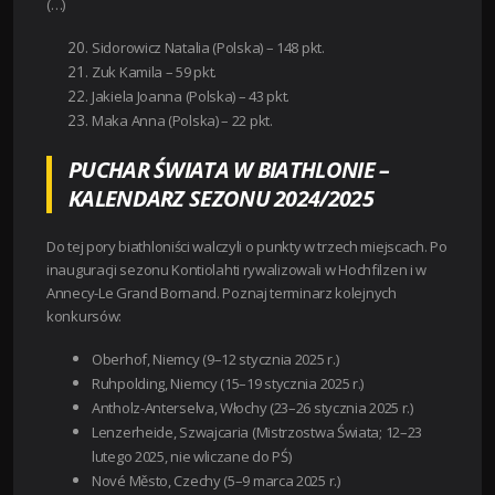
(…)
Sidorowicz Natalia (Polska) – 148 pkt.
Zuk Kamila – 59 pkt.
Jakiela Joanna (Polska) – 43 pkt.
Maka Anna (Polska) – 22 pkt.
PUCHAR ŚWIATA W BIATHLONIE –
KALENDARZ SEZONU 2024/2025
Do tej pory biathloniści walczyli o punkty w trzech miejscach. Po
inauguracji sezonu Kontiolahti rywalizowali w Hochfilzen i w
Annecy-Le Grand Bornand. Poznaj terminarz kolejnych
konkursów:
Oberhof, Niemcy (9–12 stycznia 2025 r.)
Ruhpolding, Niemcy (15–19 stycznia 2025 r.)
Antholz-Anterselva, Włochy (23–26 stycznia 2025 r.)
Lenzerheide, Szwajcaria (Mistrzostwa Świata; 12–23
lutego 2025, nie wliczane do PŚ)
Nové Město, Czechy (5–9 marca 2025 r.)