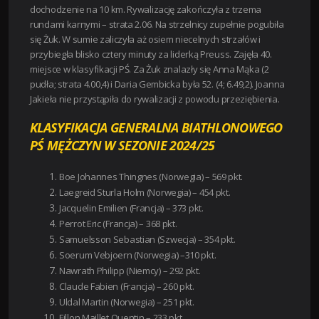
dochodzenie na 10 km. Rywalizację zakończyła z trzema
rundami karnymi – strata 2.06. Na strzelnicy zupełnie pogubiła
się Żuk. W sumie zaliczyła aż osiem niecelnych strzałów i
przybiegła blisko cztery minuty za liderką Preuss. Zajęła 40.
miejsce w klasyfikacji PŚ. Za Żuk znalazły się Anna Mąka (2
pudła; strata 4.00,4) i Daria Gembicka była 52. (4; 6.49,2). Joanna
Jakieła nie przystąpiła do rywalizacji z powodu przeziębienia.
KLASYFIKACJA GENERALNA BIATHLONOWEGO
PŚ MĘŻCZYN W SEZONIE 2024/25
Boe Johannes Thingnes (Norwegia) – 569 pkt.
Laegreid Sturla Holm (Norwegia) – 454 pkt.
Jacquelin Emilien (Francja) – 373 pkt.
Perrot Eric (Francja) – 368 pkt.
Samuelsson Sebastian (Szwecja) – 354 pkt.
Soerum Vebjoern (Norwegia) –310 pkt.
Nawrath Philipp (Niemcy) – 292 pkt.
Claude Fabien (Francja) – 260 pkt.
Uldal Martin (Norwegia) – 251 pkt.
Fillon Maillet Quentin – 233 pkt.