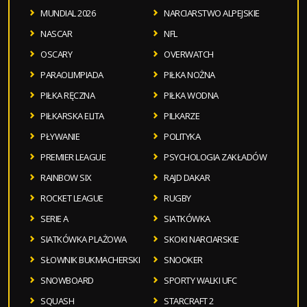
MUNDIAL 2026
NARCIARSTWO ALPEJSKIE
NASCAR
NFL
OSCARY
OVERWATCH
PARAOLIMPIADA
PIŁKA NOŻNA
PIŁKA RĘCZNA
PIŁKA WODNA
PIŁKARSKA ELITA
PILKARZE
PŁYWANIE
POLITYKA
PREMIER LEAGUE
PSYCHOLOGIA ZAKŁADÓW
RAINBOW SIX
RAJD DAKAR
ROCKET LEAGUE
RUGBY
SERIE A
SIATKÓWKA
SIATKÓWKA PLAŻOWA
SKOKI NARCIARSKIE
SŁOWNIK BUKMACHERSKI
SNOOKER
SNOWBOARD
SPORTY WALKI UFC
SQUASH
STARCRAFT 2