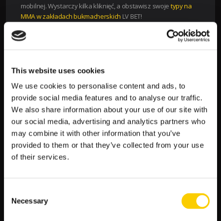
mobilnej. Wystarczy kilka kliknięć, a obstawisz swoje
typy na
MMA w zakładach bukmacherskich
LV BET!
OKIEM REDAKCJI: FAWORYCI WALK NA GALI
UFC 312
Najpopularniejszym rynkiem w zakładach bukmacherskich LV
This website uses cookies
BET jest ten wskazujący zwycięzcę. Na kogo stawiają analitycy
We use cookies to personalise content and ads, to
bukmachera? Przeanalizuj kursy bukmacherskie i postaw
provide social media features and to analyse our traffic.
swoje kupony już dziś!
We also share information about your use of our site with
Kevin Jousset – Jonathan Mcellef 1.55 – 2.30
our social media, advertising and analytics partners who
Wang Cong – Bruna Brasil 1.22 – 3.70
may combine it with other information that you’ve
Tom Nolan – Viacheslav Borshchev 2.15 – 1.62
provided to them or that they’ve collected from your use
Jack Jenkins – Gabriel Santos 2.45 – 1.50
of their services.
Welili Zhang – Tatiana Suarez 1.60 – 2.20
Jim Crute – Rodolfo Bellato 2.10 – 1.65
Tallison Teixeira – Justin Tafa 1.57 – 2.22
Consent
Dricus Du Plessis – Sean Strickland 1.50 – 2.45
Necessary
Selection
UFC W LV BET