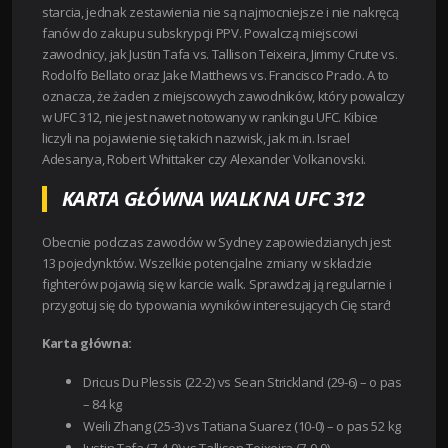
starcia, jednak zestawienia nie są najmocniejsze i nie nakręcą
fanów do zakupu subskrypcji PPV. Powalczą miejscowi
zawodnicy, jak Justin Tafa vs. Tallison Teixeira, Jimmy Crute vs.
Rodolfo Bellato oraz Jake Matthews vs. Francisco Prado. A to
oznacza, że żaden z miejscowych zawodników, który powalczy
w UFC 312, nie jest nawet notowany w rankingu UFC. Kibice
liczyli na pojawienie się takich nazwisk, jak m.in. Israel
Adesanya, Robert Whittaker czy Alexander Volkanovski.
KARTA GŁÓWNA WALK NA UFC 312
Obecnie podczas zawodów w Sydney zapowiedzianych jest
13 pojedynktów. Wszelkie potencjalne zmiany w składzie
fighterów pojawią się w karcie walk. Sprawdzaj ją regularnie i
przygotuj się do typowania wyników interesujących Cię starć!
Karta główna:
Dricus Du Plessis (22-2) vs Sean Strickland (29-6) – o pas
– 84 kg
Weili Zhang (25-3) vs Tatiana Suarez (10-0) – o pas 52 kg