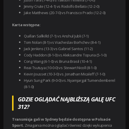
Justin Tafa (7-4-0) vs Tallison Teixeira (7-0-0)
Jimmy Crute (12-4-1) vs Rodolfo Bellato (12-2-0)
Jake Matthews (20-7-0) vs Francisco Prado (12-2-0)
Karta wstępna:
Quillan Sallkilld (7-1) vs Anshul Jubli (7-1)
Tom Nolan (8-1) vs Viacheslav Borhchev (8-4-1)
Jack Jenkins (13-3) vs Gabriel Santos (11-2)
Cody Haddon (8-1-0) vs Aleksandre Topuria (5-1-0)
Cong Wang (6-1-0) vs Bruna Brasil (10-4-1)
Reai Tsutuya (10-0-0) vs Stewart Nicoll (8-1-0)
Kevin Jousset (10-3-0) vs. Jonathan Micaleff (7-1-0)
Hyun Sung Park (9-0-0) vs. Nyamjargal Tumendemberel
(8-1-0)
GDZIE OGLĄDAĆ NAJBLIŻSZĄ GALĘ UFC
312?
Transmisja gali w Sydney będzie dostępna w Polsacie
Sport.
Zmagania można oglądać również dzięki wykupienia