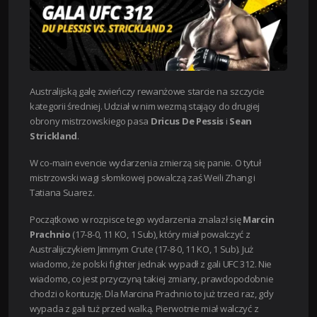
Australijską galę zwieńczy rewanżowe starcie na szczycie
kategorii średniej. Udział w nim wezmą stający do drugiej
obrony mistrzowskiego pasa
Dricus De Pessis
i
Sean
Strickland
.
W co-main evencie wydarzenia zmierzą się panie. O tytuł
mistrzowski wagi słomkowej powalczą zaś Weili Zhang i
Tatiana Suarez.
Początkowo w rozpisce tego wydarzenia znalazł się
Marcin
Prachnio
(17-8-0, 11 KO, 1 Sub), który miał powalczyć z
Australijczykiem Jimmym Crute (17-8-0, 11 KO, 1 Sub). Już
wiadomo, że polski fighter jednak wypadł z gali UFC 312. Nie
wiadomo, co jest przyczyną takiej zmiany, prawdopodobnie
chodzi o kontuzję. Dla Marcina Prachnio to już trzeci raz, gdy
wypada z gali tuż przed walką. Pierwotnie miał walczyć z