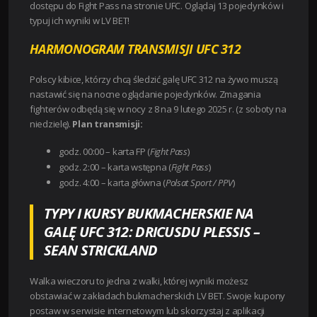
dostępu do Fight Pass na stronie UFC. Oglądaj 13 pojedynków i
typuj ich wyniki w LV BET!
HARMONOGRAM TRANSMISJI UFC 312
Polscy kibice, którzy chcą śledzić galę UFC 312 na żywo muszą
nastawić się na nocne oglądanie pojedynków. Zmagania
fighterów odbędą się w nocy z 8 na 9 lutego 2025 r. (z soboty na
niedzielę).
Plan transmisji:
godz. 00:00 – karta FP (
Fight Pass
)
godz. 2:00 – karta wstępna (
Fight Pass
)
godz. 4:00 – karta główna (
Polsat Sport / PPV
)
TYPY I KURSY BUKMACHERSKIE NA
GALĘ UFC 312: DRICUSDU PLESSIS –
SEAN STRICKLAND
Walka wieczoru to jedna z walki, której wyniki możesz
obstawiać w zakładach bukmacherskich LV BET. Swoje kupony
postaw w serwisie internetowym lub skorzystaj z aplikacji