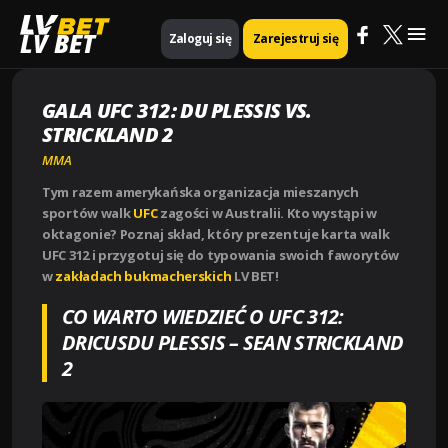
Mai
Strona główna
MMA
GALA UFC 312: DU PLESSIS VS. STRICKLAND 2
LV BET
Zaloguj się
Zarejestruj się
Me
GALA UFC 312: DU PLESSIS VS.
STRICKLAND 2
MMA
Tym razem amerykańska organizacja mieszanych
sportów walk
UFC
zagości w Australii. Kto wystąpi w
oktagonie? Poznaj skład, który prezentuje karta walk
UFC 312 i przygotuj się do typowania swoich faworytów
w
zakładach bukmacherskich
LV BET!
CO WARTO WIEDZIEĆ O UFC 312:
DRICUSDU PLESSIS – SEAN STRICKLAND
2