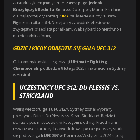
Australijczykiem Jimmy Crute.
Zastąpi go jednak
Brazylijczyk Rodolfo Bellato.
Do tej pory Marcin Prachnio
dla najlepszej organizacji
MMA
na świecie walczył 10 razy.
Fighter ma bilans 6-4. Do tej pory zawodnik efektowne
zwycięstwa przeplata porażkami. Walczy bardzo nierówno i
ma niestabilną formę.
GDZIE I KIEDY ODBĘDZIE SIĘ GALA UFC 312
Gala amerykańskiej organizacji
Ultimate Fighting
Championship
odbędzie 8 lutego 2025 r. na stadionie Sydney
w Australii.
UCZESTNICY UFC 312: DU PLESSIS VS.
STRICKLAND
Walką wieczoru
gali UFC 312
w Sydney został wybrany
pojedynek Dricus Du Plessis vs. Sean Strickland. Będzie to
starcie o pas mistrzowski w kategorii średniej. Przed nami
rewanżowe starcie tych zawodników – po raz pierwszy starli
się podczas
gali UFC 297 w Toronto
. W styczniu 2024 r. górą