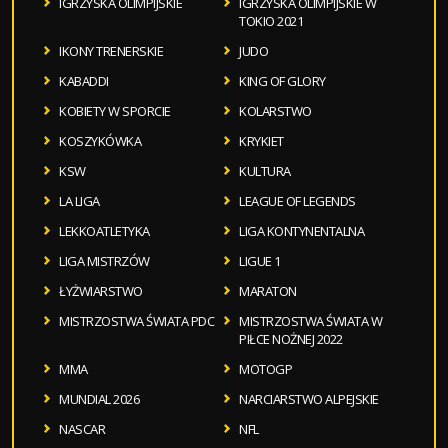
IGRZYSKA OLIMPIJSKIE
IGRZYSKA OLIMPIJSKIE W
TOKIO 2021
IKONY TRENERSKIE
JUDO
KABADDI
KING OF GLORY
KOBIETY W SPORCIE
KOLARSTWO
KOSZYKÓWKA
KRYKIET
KSW
KULTURA
LA LIGA
LEAGUE OF LEGENDS
LEKKOATLETYKA
LIGA KONTYNENTALNA
LIGA MISTRZÓW
LIGUE 1
ŁYŻWIARSTWO
MARATON
MISTRZOSTWA ŚWIATA PDC
MISTRZOSTWA ŚWIATA W
PIŁCE NOŻNEJ 2022
MMA
MOTOGP
MUNDIAL 2026
NARCIARSTWO ALPEJSKIE
NASCAR
NFL