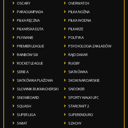
OSCARY
OVERWATCH
PARAOLIMPIADA
PIŁKA NOŻNA
PIŁKA RĘCZNA
PIŁKA WODNA
PIŁKARSKA ELITA
PILKARZE
PŁYWANIE
POLITYKA
PREMIER LEAGUE
PSYCHOLOGIA ZAKŁADÓW
RAINBOW SIX
RAJD DAKAR
ROCKET LEAGUE
RUGBY
SERIE A
SIATKÓWKA
SIATKÓWKA PLAŻOWA
SKOKI NARCIARSKIE
SŁOWNIK BUKMACHERSKI
SNOOKER
SNOWBOARD
SPORTY WALKI UFC
SQUASH
STARCRAFT 2
SUPER LIGA
SUPERENDURO
SWIAT
SZACHY