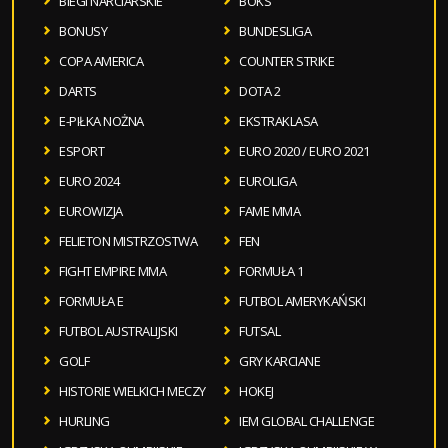
BIEGI NARCIARSKIE
BOKS
BONUSY
BUNDESLIGA
COPA AMERICA
COUNTER STRIKE
DARTS
DOTA 2
E-PIŁKA NOŻNA
EKSTRAKLASA
ESPORT
EURO 2020 / EURO 2021
EURO 2024
EUROLIGA
EUROWIZJA
FAME MMA
FELIETON MISTRZOSTWA
FEN
FIGHT EMPIRE MMA
FORMUŁA 1
FORMUŁA E
FUTBOL AMERYKAŃSKI
FUTBOL AUSTRALIJSKI
FUTSAL
GOLF
GRY KARCIANE
HISTORIE WIELKICH MECZY
HOKEJ
HURLING
IEM GLOBAL CHALLENGE