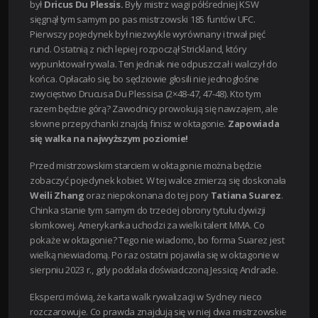
był
Dricus Du Plessis.
Były mistrz wagi półśredniej KSW
sięgnął tym samym po pas mistrzowski 185 funtów UFC.
Pierwszy pojedynek był niezwykle wyrównany i trwał pięć
rund. Ostatnią z nich lepiej rozpoczął Strickland, który
wypunktował rywala. Ten jednak nie odpuszczał i walczył do
końca.
Opłacało się, bo sędziowie głosili nie jednogłośne
zwycięstwo Drucusa Du Plessisa (2×48-47, 47-48). Kto tym
razem będzie górą? Zawodnicy prowokują się nawzajem, ale
słowne przepychanki znajdą finisz w oktagonie.
Zapowiada
się walka na najwyższym poziomie!
Przed mistrzowskim starciem w oktagonie można będzie
zobaczyć pojedynek kobiet. W tej walce zmierzą się doskonała
Weili Zhang
oraz niepokonana do tej pory
Tatiana Suarez
.
Chinka stanie tym samym do trzeciej obrony tytułu dywizji
słomkowej. Amerykanka uchodzi za wielki talent MMA. Co
pokaże w oktagonie? Tego nie wiadomo, bo forma Suarez jest
wielką niewiadomą. Po raz ostatni pojawiła się w oktagonie w
sierpniu 2023 r., gdy poddała doświadczoną Jessicę Andrade.
Eksperci mówią, że karta walk rywalizacji w Sydney nieco
rozczarowuje. Co prawda znajdują się w niej dwa mistrzowskie