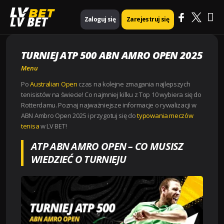
Ma
Strona główna
Menu
TURNIEJ ATP 500 ABN AMRO OPEN 2025
LV BET
Zaloguj się
Zarejestruj się
Me
TURNIEJ ATP 500 ABN AMRO OPEN 2025
Menu
Po
Australian Open
czas na kolejne zmagania najlepszych
tenisistów na świecie! Co najmniej kilku z Top 10 wybiera się do
Rotterdamu. Poznaj najważniejsze informacje o rywalizacji w
ABN Ambro Open 2025 i przygotuj się do
typowania meczów
tenisa
w LV BET!
ATP ABN AMRO OPEN – CO MUSISZ
WIEDZIEĆ O TURNIEJU