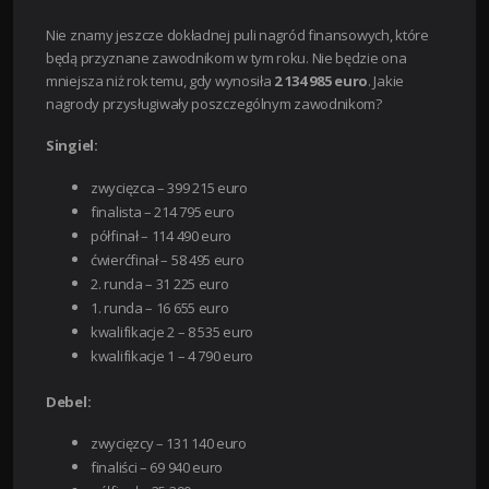
Nie znamy jeszcze dokładnej puli nagród finansowych, które
będą przyznane zawodnikom w tym roku. Nie będzie ona
mniejsza niż rok temu, gdy wynosiła
2 134 985 euro
.
Jakie
nagrody przysługiwały poszczególnym zawodnikom?
Singiel:
zwycięzca – 399 215 euro
finalista – 214 795 euro
półfinał – 114 490 euro
ćwierćfinał – 58 495 euro
2. runda – 31 225 euro
1. runda – 16 655 euro
kwalifikacje 2 – 8 535 euro
kwalifikacje 1 – 4 790 euro
Debel:
zwycięzcy – 131 140 euro
finaliści – 69 940 euro