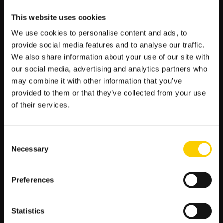
W tym samym czasie, co rywalizacja w Dallas rozegrany będzie
też turniej na cegle ATP 250 Cordoba Open oraz Open 13.
This website uses cookies
Zobacz, jakie turnieje znalazły się w kalendarzu najlepszych
We use cookies to personalise content and ads, to
tenisistów świata w najbliższym czasie:
provide social media features and to analyse our traffic.
10 lutego 2025 r. – ATP 500 Rotterdam Open, ATP 250
We also share information about your use of our site with
Argentina Open, Delray Beach Open
our social media, advertising and analytics partners who
17 lutego 2025 r. – ATP Rio Open, Qatar Open,
may combine it with other information that you’ve
25 lutego 2025 r. – ATP 500 Mexican Open, ATP 500
provided to them or that they’ve collected from your use
Dubai Tennis Championships, ATP 250 Chile Open
of their services.
3 marca 2025 r. – ATP 1000 Indian Wells Masters
17 marca 2025 r. – AT 1000 Miami Open
31 marca 2025 r. – ATP 250 US Man Clay Court
Consent
Championship, ATP 250 Grand Prix Hassan II, ATP 250
Necessary
Selection
Romanian Open
TYPY I KURSY BUKMACHERSKIE NA
Preferences
TURNIEJ W ROTTERDAMIE
Kilka kliknięć w serwisie internetowym lub w
aplikacji mobilnej
Statistics
LV BET wystarczy, aby przyłączyć się do tenisowej rywalizacji w