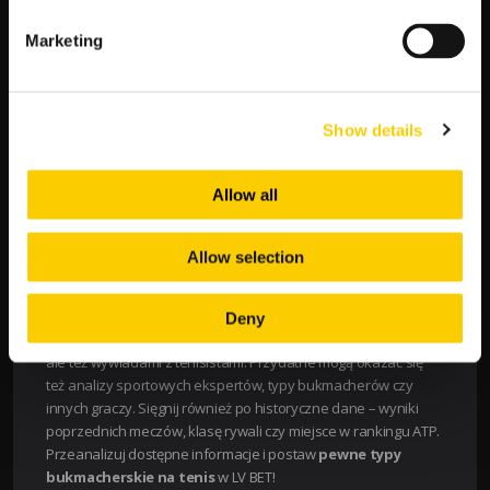
Rotterdamie! Skorzystasz tam z szerokiego wyboru rynków, w
Marketing
tym wskażesz zwycięzcę, dokładny wynik, obstawisz gemy czy
handicapy. Na każdy z nich otrzymasz wysokie kursy, a do
tego liczne
promocje i bonusy
. Skorzystaj z
pakietu
powitalnego do 2000 zł
, zakładów bez ryzyka czy wygranych
Show details
bez podatku.
TENIS ATP W LV BET
Allow all
Nowy sezon tenisowy to nowe możliwości w
zakładach
bukmacherskich
LV BET! Aby stawiać tylko pewne typy i cieszyć
Allow selection
się wygraną niezbędne jest odpowiednie przygotowanie.
Kluczowe są aktualne informacje o formie i możliwości
zawodników. Warto zajrzeć do mediów społecznościowych i
Deny
zapoznać się z informacjami z treningów oraz przygotowań,
ale też wywiadami z tenisistami. Przydatne mogą okazać się
też analizy sportowych ekspertów, typy bukmacherów czy
innych graczy. Sięgnij również po historyczne dane – wyniki
poprzednich meczów, klasę rywali czy miejsce w rankingu ATP.
Przeanalizuj dostępne informacje i postaw
pewne typy
bukmacherskie na tenis
w LV BET!