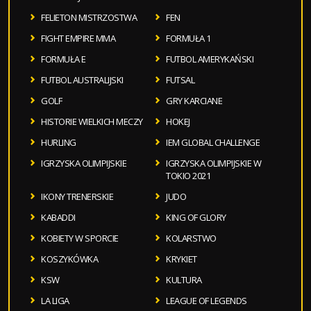
FELIETON MISTRZOSTWA
FEN
FIGHT EMPIRE MMA
FORMUŁA 1
FORMUŁA E
FUTBOL AMERYKAŃSKI
FUTBOL AUSTRALIJSKI
FUTSAL
GOLF
GRY KARCIANE
HISTORIE WIELKICH MECZY
HOKEJ
HURLING
IEM GLOBAL CHALLENGE
IGRZYSKA OLIMPIJSKIE
IGRZYSKA OLIMPIJSKIE W
TOKIO 2021
IKONY TRENERSKIE
JUDO
KABADDI
KING OF GLORY
KOBIETY W SPORCIE
KOLARSTWO
KOSZYKÓWKA
KRYKIET
KSW
KULTURA
LA LIGA
LEAGUE OF LEGENDS