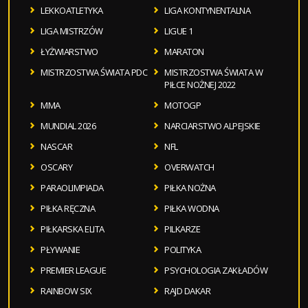
LEKKOATLETYKA
LIGA KONTYNENTALNA
LIGA MISTRZÓW
LIGUE 1
ŁYŻWIARSTWO
MARATON
MISTRZOSTWA ŚWIATA PDC
MISTRZOSTWA ŚWIATA W
PIŁCE NOŻNEJ 2022
MMA
MOTOGP
MUNDIAL 2026
NARCIARSTWO ALPEJSKIE
NASCAR
NFL
OSCARY
OVERWATCH
PARAOLIMPIADA
PIŁKA NOŻNA
PIŁKA RĘCZNA
PIŁKA WODNA
PIŁKARSKA ELITA
PILKARZE
PŁYWANIE
POLITYKA
PREMIER LEAGUE
PSYCHOLOGIA ZAKŁADÓW
RAINBOW SIX
RAJD DAKAR