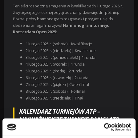
Tenisiści rozpoczną zmagania w kwalifikacjach 1 lutego 2025 r.
Zwycięzcę tegorocznej edycji poznamy dziewięć dni później.
Poznaj pełny harmonogram rozgrywek i przygotuj się do
śledzenia zmagań na żywo!
Harmonogram turnieju
Rotterdam Open 2025:
1 lutego 2025 r. (sobota) |
Kwalifikacje
2 lutego 2025 r. (niedziela) |
Kwalifikacje
3 lutego 2025 r. (poniedziałek) | 1
runda
4 lutego 2025 r. (wtorek) | 1
runda
5 lutego 2025 r. (środa) | 2
runda
6 lutego 2025 r. (czwartek) | 2
runda
7 lutego 2025 r. (piątek) |
Ćwierćfinał
8 lutego 2025 r. (sobota) |
Półfinał
9 lutego 2025 r. (niedziela) |
Finał
KALENDARZ TURNIEJÓW ATP –
NAJWAŻNIEJSZE TURNIEJE RANGI ATP
TOUR W NAJBLIŻSZYM CZASIE