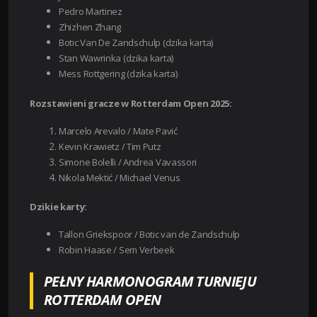
Pedro Martinez
Zhizhen Zhang
Botic Van De Zandschulp (dzika karta)
Stan Wawrinka (dzika karta)
Mess Rottgering (dzika karta)
Rozstawieni gracze w Rotterdam Open 2025:
Marcelo Arevalo / Mate Pavić
Kevin Krawietz / Tim Putz
Simone Bolelli / Andrea Vavassori
Nikola Mektić / Michael Venus
Dzikie karty:
Tallon Griekspoor / Botic van de Zandschulp
Robin Haase / Sem Verbeek
PEŁNY HARMONOGRAM TURNIEJU
ROTTERDAM OPEN