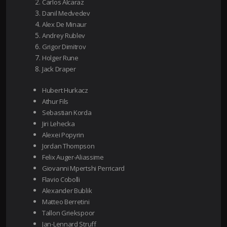
Carlos Alcaraz
Danil Medvedev
Alex De Minaur
Andrey Rublev
Grigor Dimitrov
Holger Rune
Jack Draper
Hubert Hurkacz
Athur Fils
Sebastian Korda
Jiri Lehecka
Alexei Popyrin
Jordan Thompson
Felix Auger-Aliassime
Giovanni Mpertshi Perricard
Flavio Cobolli
Alexander Bublik
Matteo Berretini
Tallon Griekspoor
Jan-Lennard Struff