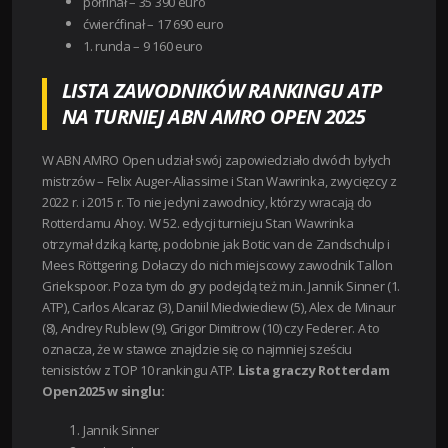
półfinał – 35 390 euro
ćwierćfinał – 17 690 euro
1. runda – 9 160 euro
LISTA ZAWODNIKÓW RANKINGU ATP
NA TURNIEJ ABN AMRO OPEN 2025
W ABN AMRO Open udział swój zapowiedziało dwóch byłych
mistrzów – Felix Auger-Aliassime i Stan Wawrinka, zwycięzcy z
2022 r. i 2015 r. To nie jedyni zawodnicy, którzy wracają do
Rotterdamu Ahoy. W 52. edycji turnieju Stan Wawrinka
otrzymał dziką kartę, podobnie jak Botic van de Zandschulp i
Mees Röttgering. Dołaczy do nich miejscowy zawodnik Tallon
Griekspoor. Poza tym do gry podejdą też m.in. Jannik Sinner (1.
ATP), Carlos Alcaraz (3), Daniil Miedwiediew (5), Alex de Minaur
(8), Andrey Rublew (9), Grigor Dimitrow (10) czy Federer. A to
oznacza, że w stawce znajdzie się co najmniej sześciu
tenisistów z TOP 10 rankingu ATP.
Lista graczy Rotterdam
Open2025 w singlu:
Jannik Sinner