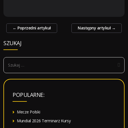
Zobacz
←
Poprzedni artykuł
Następny artykuł
→
wpisy
SZUKAJ
S
z
u
k
a
POPULARNE:
j
:
Mecze Polski
Mundial 2026 Terminarz Kursy