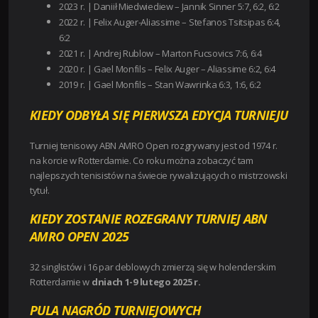
2023 r. |
Daniił Miedwiediew – Jannik Sinner 5:7, 6:2, 6:2
2022 r. |
Felix Auger-Aliassime – Stefanos Tsitsipas 6:4,
6:2
2021 r. |
Andrej Rublow – Marton Fucsovics 7:6, 6:4
2020 r. |
Gael Monfils – Felix Auger – Aliassime 6:2, 6:4
2019 r. |
Gael Monfils – Stan Wawrinka 6:3, 1:6, 6:2
KIEDY ODBYŁA SIĘ PIERWSZA EDYCJA TURNIEJU
Turniej tenisowy ABN AMRO Open rozgrywany jest od 1974 r.
na korcie w Rotterdamie. Co roku można zobaczyć tam
najlepszych tenisistów na świecie rywalizujących o mistrzowski
tytuł.
KIEDY ZOSTANIE ROZEGRANY TURNIEJ ABN
AMRO OPEN 2025
32 singlistów i 16 par deblowych zmierzą się w holenderskim
Rotterdamie w
dniach 1-9 lutego 2025 r.
PULA NAGRÓD TURNIEJOWYCH