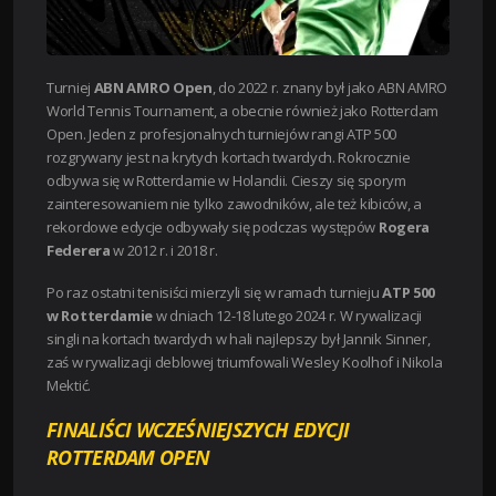
Turniej
ABN AMRO Open
, do 2022 r. znany był jako ABN AMRO
World Tennis Tournament, a obecnie również jako Rotterdam
Open. Jeden z profesjonalnych turniejów rangi ATP 500
rozgrywany jest na krytych kortach twardych. Rokrocznie
odbywa się w Rotterdamie w Holandii. Cieszy się sporym
zainteresowaniem nie tylko zawodników, ale też kibiców, a
rekordowe edycje odbywały się podczas występów
Rogera
Federera
w 2012 r. i 2018 r.
Po raz ostatni tenisiści mierzyli się w ramach turnieju
ATP 500
w Rotterdamie
w dniach 12-18 lutego 2024 r. W rywalizacji
singli na kortach twardych w hali najlepszy był Jannik Sinner,
zaś w rywalizacji deblowej triumfowali Wesley Koolhof i Nikola
Mektić.
FINALIŚCI WCZEŚNIEJSZYCH EDYCJI
ROTTERDAM OPEN