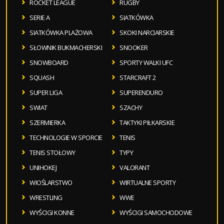
ROCKET LEAGUE
RUGBY
SERIE A
SIATKÓWKA
SIATKÓWKA PLAŻOWA
SKOKI NARCIARSKIE
SŁOWNIK BUKMACHERSKI
SNOOKER
SNOWBOARD
SPORTY WALKI UFC
SQUASH
STARCRAFT 2
SUPER LIGA
SUPERENDURO
SWIAT
SZACHY
SZERMIERKA
TAKTYKI PIŁKARSKIE
TECHNOLOGIE W SPORCIE
TENIS
TENIS STOŁOWY
TYPY
UNIHOKEJ
VALORANT
WIOŚLARSTWO
WIRTUALNE SPORTY
WRESTLING
WWE
WYŚCIGI KONNE
WYŚCIGI SAMOCHODOWE