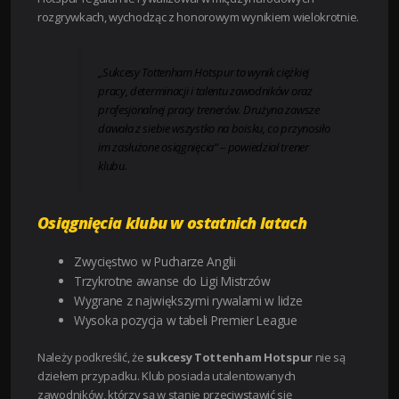
rozgrywkach, wychodząc z honorowym wynikiem wielokrotnie.
„Sukcesy Tottenham Hotspur to wynik ciężkiej
pracy, determinacji i talentu zawodników oraz
profesjonalnej pracy trenerów. Drużyna zawsze
dawała z siebie wszystko na boisku, co przynosiło
im zasłużone osiągnięcia” – powiedział trener
klubu.
Osiągnięcia klubu w ostatnich latach
Zwycięstwo w Pucharze Anglii
Trzykrotne awanse do Ligi Mistrzów
Wygrane z największymi rywalami w lidze
Wysoka pozycja w tabeli Premier League
Należy podkreślić, że
sukcesy Tottenham Hotspur
nie są
dziełem przypadku. Klub posiada utalentowanych
zawodników, którzy są w stanie przeciwstawić się