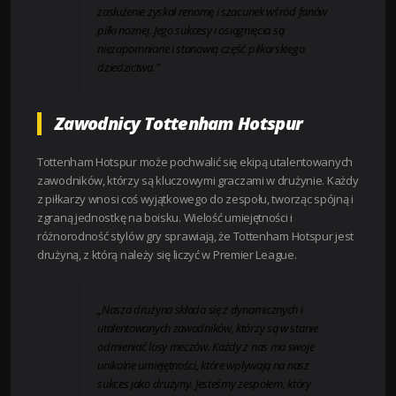
zasłużenie zyskał renomę i szacunek wśród fanów
piłki nożnej. Jego sukcesy i osiągnięcia są
niezapomniane i stanowią część piłkarskiego
dziedzictwa.”
Zawodnicy Tottenham Hotspur
Tottenham Hotspur może pochwalić się ekipą utalentowanych
zawodników, którzy są kluczowymi graczami w drużynie. Każdy
z piłkarzy wnosi coś wyjątkowego do zespołu, tworząc spójną i
zgraną jednostkę na boisku. Wielość umiejętności i
różnorodność stylów gry sprawiają, że Tottenham Hotspur jest
drużyną, z którą należy się liczyć w Premier League.
„Nasza drużyna składa się z dynamicznych i
utalentowanych zawodników, którzy są w stanie
odmieniać losy meczów. Każdy z nas ma swoje
unikalne umiejętności, które wpływają na nasz
sukces jako drużyny. Jesteśmy zespołem, który