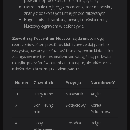
powietrznej i doskonale rozumiejący taktykę
Pierre-Emile Højbjerg – pomocnik, lider na boisku,
znany z doskonałych umiejętności taktycznych
Hugo Lloris – bramkarz, pewny i doświadczony,
kluczowy ogniwem w defensywie
Zawodnicy Tottenham Hotspur
są dumni, że mogą
reprezentować ten prestiżowy klub i zawsze dają z siebie
wszystko, aby przynosić radość i sukcesy swoim kibicom. Ich
zaangażowanie i profesjonalizm sprawiają, że są podziwiani
nie tylko przez fanów Tottenhamu Hotspur, ale także przez
miłośników piłki nożnej na całym świecie.
Numer
Zawodnik
Pozycja
Narodowość
10
Harry Kane
Napastnik
Anglia
7
Son Heung-
Skrzydłowy
Korea
min
Południowa
4
Toby
Obrońca
Belgia
Alderweireld