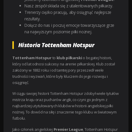
Nasz zespół składa się z utalentowanych piłkarzy.
Trenerzy ciężko pracują, aby osiągnąć najlepsze
rezultaty.
Dołącz do nas i poczuj emocje towarzyszące grze
na najwyższym poziomie piłki nożnej.
Historia Tottenham Hotspur
Tottenham Hotspur
to
klub piłkarski
o bogatej historii,
który od lat odnosi sukcesy na arenie piłkarskiej. Klub został
założony w 1882 roku i od tamtej pory przeszedł wiele
trudności i wyzwań, które były kluczem do jego rozwoju i
osiągnięć.
W ciągu swojej historii Tottenham Hotspur zdobył wiele tytułów
mistrza kraju oraz pucharów anglii, co czyni go jednym z
najbardziej utytułowanych klubów w historii angielskiej piłki
nożnej. To dowód na siłę i znaczenie tego klubu w światowym
futbolu.
Jako członek angielskiej
Premier League
, Tottenham Hotspur