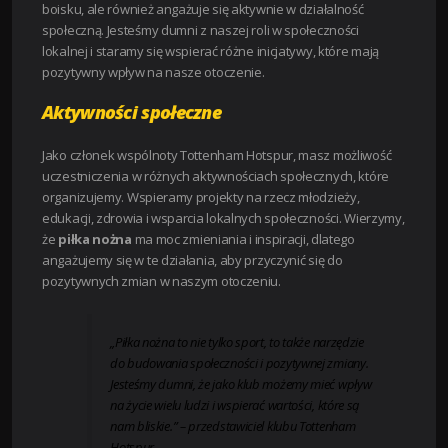
boisku, ale również angażuje się aktywnie w działalność
społeczną. Jesteśmy dumni z naszej roli w społeczności
lokalnej i staramy się wspierać różne inicjatywy, które mają
pozytywny wpływ na nasze otoczenie.
Aktywności społeczne
Jako członek wspólnoty Tottenham Hotspur, masz możliwość
uczestniczenia w różnych aktywnościach społecznych, które
organizujemy. Wspieramy projekty na rzecz młodzieży,
edukacji, zdrowia i wsparcia lokalnych społeczności. Wierzymy,
że
piłka nożna
ma moc zmieniania i inspiracji, dlatego
angażujemy się w te działania, aby przyczynić się do
pozytywnych zmian w naszym otoczeniu.
„Piłka nożna to nie tylko sport, to także narzędzie
do budowania społeczności i pozytywnej zmiany.
Jesteśmy dumni, że jako klub możemy mieć wpływ
na życie wielu ludzi i wspierać wartości, które są
nam bliskie.” – przedstawiciel klubu Tottenham
Hotspur