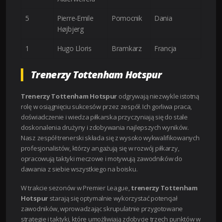
5
Pierre-Emile
Pomocnik
Dania
Højbjerg
1
Hugo Lloris
Bramkarz
Francja
Trenerzy Tottenham Hotspur
Trenerzy Tottenham Hotspur
odgrywają niezwykle istotną
rolę w osiągnięciu sukcesów przez zespół. Ich gorliwa praca,
doświadczenie i wiedza piłkarska przyczyniają się do stale
doskonalenia drużyny i zdobywania najlepszych wyników.
Nasz zespół trenerski składa się z wysoko wykwalifikowanych
profesjonalistów, którzy angażują się w rozwój piłkarzy,
opracowują taktyki meczowe i motywują zawodników do
dawania z siebie wszystkiego na boisku.
W trakcie sezonów w Premier League,
trenerzy Tottenham
Hotspur
starają się optymalnie wykorzystać potencjał
zawodników, wprowadzając skrupulatnie przygotowane
strategie i taktyki, które umożliwiają zdobycie trzech punktów w