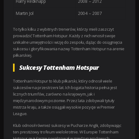
Harry Redknapp
2008 – 2012
Martin Jol
2004 – 2007
To tylko kilku z wybitnych trenerów, którzy mieli zaszczyt
prowadzić Tottenham Hotspur. Każdy z nich wnosił swoje
unikalne umiejętności i wizję do zespołu, dążąc do osiągnięcia
sukcesu i gloryfikowania nazwy Tottenham Hotspur na arenie
piłkarskiej.
Sukcesy Tottenham Hotspur
Tottenham Hotspur to klub piłkarski, który odnosił wiele
sukcesów na przestrzeni lat. Ich bogata historia pełna jest
licznych triumfów, zarówno na krajowym, jak i
międzynarodowym poziomie. Przez lata zdobywali tytuły
mistrza kraju, a także osiągali wysokie pozycje w Premier
League.
Klub odnosił również sukcesy w Pucharze Anglii, zdobywając
ten prestiżowy trofeum wielokrotnie. W Europie Tottenham
Hotspur regularnie rywalizował w międzynarodowych