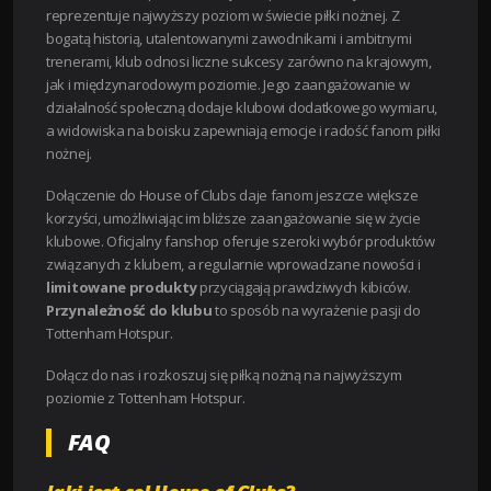
reprezentuje najwyższy poziom w świecie piłki nożnej. Z
bogatą historią, utalentowanymi zawodnikami i ambitnymi
trenerami, klub odnosi liczne sukcesy zarówno na krajowym,
jak i międzynarodowym poziomie. Jego zaangażowanie w
działalność społeczną dodaje klubowi dodatkowego wymiaru,
a widowiska na boisku zapewniają emocje i radość fanom piłki
nożnej.
Dołączenie do House of Clubs daje fanom jeszcze większe
korzyści, umożliwiając im bliższe zaangażowanie się w życie
klubowe. Oficjalny fanshop oferuje szeroki wybór produktów
związanych z klubem, a regularnie wprowadzane nowości i
limitowane produkty
przyciągają prawdziwych kibiców.
Przynależność do klubu
to sposób na wyrażenie pasji do
Tottenham Hotspur.
Dołącz do nas i rozkoszuj się piłką nożną na najwyższym
poziomie z Tottenham Hotspur.
FAQ