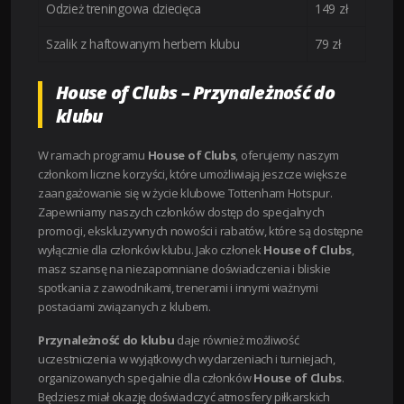
Odzież treningowa dziecięca
149 zł
Szalik z haftowanym herbem klubu
79 zł
House of Clubs – Przynależność do
klubu
W ramach programu
House of Clubs
, oferujemy naszym
członkom liczne korzyści, które umożliwiają jeszcze większe
zaangażowanie się w życie klubowe Tottenham Hotspur.
Zapewniamy naszych członków dostęp do specjalnych
promocji, ekskluzywnych nowości i rabatów, które są dostępne
wyłącznie dla członków klubu. Jako członek
House of Clubs
,
masz szansę na niezapomniane doświadczenia i bliskie
spotkania z zawodnikami, trenerami i innymi ważnymi
postaciami związanych z klubem.
Przynależność do klubu
daje również możliwość
uczestniczenia w wyjątkowych wydarzeniach i turniejach,
organizowanych specjalnie dla członków
House of Clubs
.
Będziesz miał okazję doświadczyć atmosfery piłkarskich