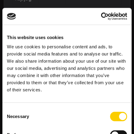
Reprezentowanie Tottenham Hotspur na arenie
międzynarodowej to dla mnie ogromne
wyróżnienie. Jestem dumny, że mogę
This website uses cookies
reprezentować mój klub i kraj na największych
turniejach i rywalizować z najlepszymi piłkarzami
We use cookies to personalise content and ads, to
świata. To niesamowite doświadczenie, które
provide social media features and to analyse our traffic.
motywuje mnie do jeszcze większego
We also share information about your use of our site with
zaangażowania i ciężkiej pracy. – Harry Kane
our social media, advertising and analytics partners who
may combine it with other information that you’ve
Akademia Tottenham Hotspur
provided to them or that they’ve collected from your use
of their services.
Akademia Tottenham Hotspur
to ważna część naszego
klubu, która skupia się na rozwijaniu piłkarskich umiejętności
młodych zawodników. Nasza akademia oferuje wysokiej
Consent
jakości szkolenie piłkarskie, które pomaga młodzieży rozwijać
Necessary
Selection
się zarówno na boisku, jak i poza nim. Naszym celem jest
stworzenie mocnej bazy talentów, które w przyszłości będą
reprezentować klub na najwyższym poziomie.