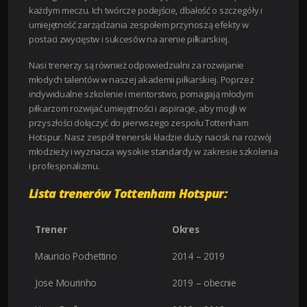
każdym meczu. Ich twórcze podejście, dbałość o szczegóły i
umiejętność zarządzania zespołem przynoszą efekty w
postaci zwycięstw i sukcesów na arenie piłkarskiej.
Nasi trenerzy są również odpowiedzialni za rozwijanie
młodych talentów w naszej akademii piłkarskiej. Poprzez
indywidualne szkolenie i mentorstwo, pomagają młodym
piłkarzom rozwijać umiejętności i aspiracje, aby mogli w
przyszłości dołączyć do pierwszego zespołu Tottenham
Hotspur. Nasz zespół trenerski kładzie duży nacisk na rozwój
młodzieży i wyznacza wysokie standardy w zakresie szkolenia
i profesjonalizmu.
Lista trenerów Tottenham Hotspur:
Trener
Okres
Mauricio Pochettino
2014 – 2019
Jose Mourinho
2019 – obecnie