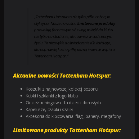
„Tottenham Hotspur to nie tylko piłka nożna, to
styl życia. Nasze nowości i
limitowane produkty
pozwalają fanom wyrazić swoją miłość do klubu
nie tylko na stadionie, ale również w codziennym
życiu. To niezwykłe doświadczenie dla każdego,
kto naprawdę kocha piłkę nożną i wiernie wspiera
Tottenham Hotspur.”
Aktualne nowości Tottenham Hotspur:
Koszulki z najnowszej kolekcji sezonu
Kubki i szklanki z logo klubu
Odzież treningowa dla dzieci i dorosłych
Kapelusze, czapki i szaliki
Akcesoria do kibicowania: flagi, banery, megafony
Limitowane produkty Tottenham Hotspur: