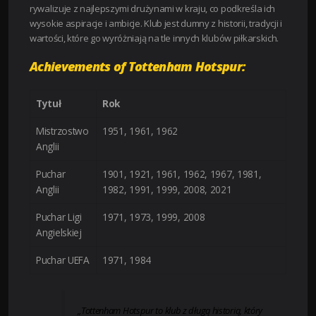
rywalizuje z najlepszymi drużynami w kraju, co podkreśla ich
wysokie aspiracje i ambicje. Klub jest dumny z historii, tradycji i
wartości, które go wyróżniają na tle innych klubów piłkarskich.
Achievements of Tottenham Hotspur:
Tytuł
Rok
Mistrzostwo
1951, 1961, 1962
Anglii
Puchar
1901, 1921, 1961, 1962, 1967, 1981,
Anglii
1982, 1991, 1999, 2008, 2021
Puchar Ligi
1971, 1973, 1999, 2008
Angielskiej
Puchar UEFA
1971, 1984
„Tottenham Hotspur to klub z długą historią, który