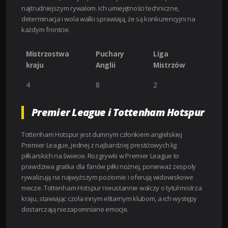
najtrudniejszym rywalom. Ich umiejętności techniczne,
determinacja i wola walki sprawiają, że są konkurencyjni na
każdym frontcie.
Mistrzostwa
Puchary
Liga
kraju
Anglii
Mistrzów
4
8
2
Premier League i Tottenham Hotspur
Tottenham Hotspur jest dumnym członkiem angielskiej
Premier League, jednej z najbardziej prestiżowych lig
piłkarskich na świecie. Rozgrywki w Premier League to
prawdziwa gratka dla fanów piłki nożnej, ponieważ zespoły
rywalizują na najwyższym poziomie i oferują widowiskowe
mecze. Tottenham Hotspur nieustannie walczy o tytuł mistrza
kraju, stawiając czoła innym elitarnym klubom, a ich występy
dostarczają niezapomniane emocje.