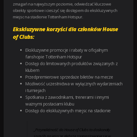
zmagań na najwyższym poziomie, odwiedzać kluczowe
obiekty sportowe i cieszyć się dostępem do ekskluzywnych
miejsc na stadionie Tottenham Hotspur.
Ekskluzywne korzyści dla członków House
of Clubs:
Ekskluzywne promocje i rabaty w oficjalnym
fanshopie Tottenham Hotspur
Dostęp do limitowanych produktów związanych z
klubem
Przedpremierowe sprzedaże biletów na mecze
Możliwość uczestnictwa w wyłącznych wydarzeniach
i turniejach
Spotkania z zawodnikami, trenerami i innymi
ważnymi postaciami klubu
Dostęp do ekskluzywnych miejsc na stadionie
„Przynależność do House of Clubs to doskonały
sposób na jeszcze głębsze zaangażowanie się w