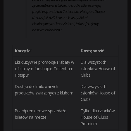
życie klubowe, a także na podkreślenie swojej
pasji i wsparcia dla Tottenham Hotspur. Dołącz
do nas już dziś i ciesz się wszystkimi
ekskluzywnymi korzyściami, jakie oferujemy
naszym członkom.”
Korzyści
Dostępność
Ekskluzywne promocje i rabaty w
Dla wszystkich
oficjalnym fanshopie Tottenham
członków House of
Hotspur
Clubs
Dostęp do limitowanych
Dla wszystkich
produktów związanych z klubem
członków House of
Clubs
Przedpremierowe sprzedaże
Tylko dla członków
biletów na mecze
House of Clubs
Premium