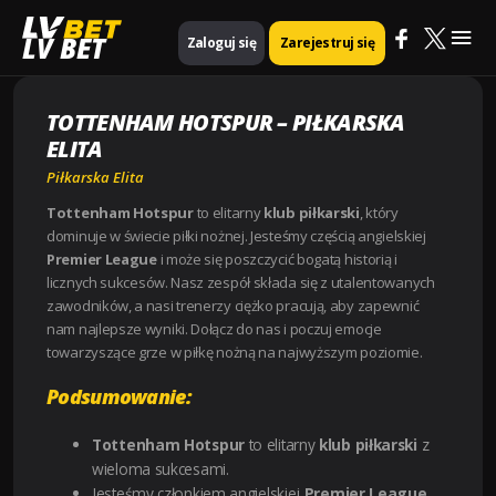
Mai
Strona główna
Piłkarska Elita
Tottenham Hotspur – Piłkarska Elita
LV BET
Zaloguj się
Zarejestruj się
Me
TOTTENHAM HOTSPUR – PIŁKARSKA
ELITA
Piłkarska Elita
Tottenham Hotspur
to elitarny
klub piłkarski
, który
dominuje w świecie piłki nożnej. Jesteśmy częścią angielskiej
Premier League
i może się poszczycić bogatą historią i
licznych sukcesów. Nasz zespół składa się z utalentowanych
zawodników, a nasi trenerzy ciężko pracują, aby zapewnić
nam najlepsze wyniki. Dołącz do nas i poczuj emocje
towarzyszące grze w piłkę nożną na najwyższym poziomie.
Podsumowanie:
Tottenham Hotspur
to elitarny
klub piłkarski
z
wieloma sukcesami.
Jesteśmy członkiem angielskiej
Premier League
.