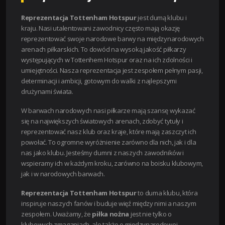
Reprezentacja Tottenham Hotspur
jest dumą klubu i
kraju. Nasi utalentowani zawodnicy często mają okazję
reprezentować swoje narodowe barwy na międzynarodowych
arenach piłkarskich. To dowód na wysoką jakość piłkarzy
występujących w Tottenhem Hotspur oraz na ich zdolności i
umiejętności. Nasza reprezentacja jest zespołem pełnym pasji,
determinacji i ambicji, gotowym do walki z najlepszymi
drużynami świata.
W barwach narodowych nasi piłkarze mają szansę wykazać
się na największych światowych arenach, zdobyć tytuły i
reprezentować nasz klub oraz kraje, które mają zaszczyt ich
powołać. To ogromne wyróżnienie zarówno dla nich, jak i dla
nas jako klubu. Jesteśmy dumni z naszych zawodników i
wspieramy ich w każdym kroku, zarówno na boisku klubowym,
jak i w narodowych barwach.
Reprezentacja Tottenham Hotspur
to duma klubu, która
inspiruje naszych fanów i buduje więź między nimi a naszym
zespołem. Uważamy, że
piłka nożna
jest nie tylko o
klubowych zmaganiach, ale także o międzynarodowej