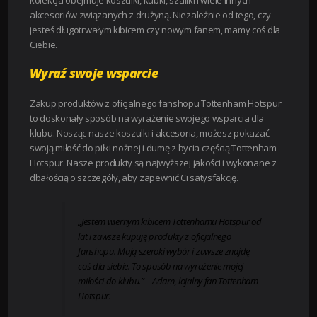
kolekcja obejmuje koszulki, kubki, szaliki i wiele innych
akcesoriów związanych z drużyną. Niezależnie od tego, czy
jesteś długotrwałym kibicem czy nowym fanem, mamy coś dla
Ciebie.
Wyraź swoje wsparcie
Zakup produktów z oficjalnego fanshopu Tottenham Hotspur
to doskonały sposób na wyrażenie swojego wsparcia dla
klubu. Nosząc nasze koszulki i akcesoria, możesz pokazać
swoją miłość do piłki nożnej i dumę z bycia częścią Tottenham
Hotspur. Nasze produkty są najwyższej jakości i wykonane z
dbałością o szczegóły, aby zapewnić Ci satysfakcję.
„Jestem wiernym kibicem Tottenhamu Hotspur od
lat i zawsze kupuję produkty z oficjalnego
fanshopu. Mają szeroki wybór i zawsze znajdę
coś dla siebie. To sposób na wyrażenie mojej
miłości do klubu.” – Adam, lojalny fan Tottenham
Hotspur.