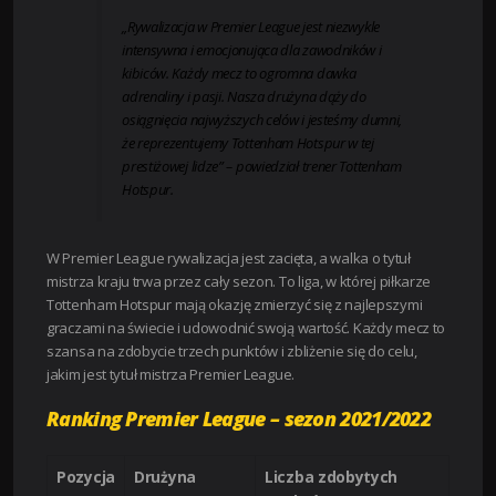
„Rywalizacja w Premier League jest niezwykle
intensywna i emocjonująca dla zawodników i
kibiców. Każdy mecz to ogromna dawka
adrenaliny i pasji. Nasza drużyna dąży do
osiągnięcia najwyższych celów i jesteśmy dumni,
że reprezentujemy Tottenham Hotspur w tej
prestiżowej lidze” – powiedział trener Tottenham
Hotspur.
W Premier League rywalizacja jest zacięta, a walka o tytuł
mistrza kraju trwa przez cały sezon. To liga, w której piłkarze
Tottenham Hotspur mają okazję zmierzyć się z najlepszymi
graczami na świecie i udowodnić swoją wartość. Każdy mecz to
szansa na zdobycie trzech punktów i zbliżenie się do celu,
jakim jest tytuł mistrza Premier League.
Ranking Premier League – sezon 2021/2022
Pozycja
Drużyna
Liczba zdobytych