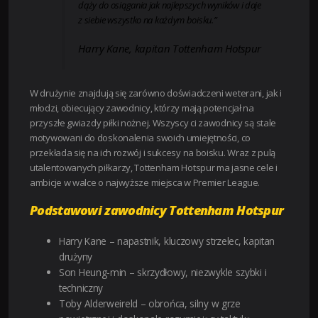
dąży do osiągania jak najlepszych wyników i daje
z siebie wszystko na każdym boisku.”
Harry Kane, kapitan Tottenham Hotspur
W drużynie znajdują się zarówno doświadczeni weterani, jak i
młodzi, obiecujący zawodnicy, którzy mają potencjał na
przyszłe gwiazdy piłki nożnej. Wszyscy ci zawodnicy są stale
motywowani do doskonalenia swoich umiejętności, co
przekłada się na ich rozwój i sukcesy na boisku. Wraz z pulą
utalentowanych piłkarzy, Tottenham Hotspur ma jasne cele i
ambicje w walce o najwyższe miejsca w Premier League.
Podstawowi zawodnicy Tottenham Hotspur
Harry Kane – napastnik, kluczowy strzelec, kapitan
drużyny
Son Heung-min – skrzydłowy, niezwykle szybki i
techniczny
Toby Alderweireld – obrońca, silny w grze