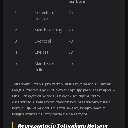
punktów
1
Tottenham
75
Hotspur
2
Manchester City
73
3
Liverpool
70
4
Chelsea
68
5
Manchester
65
United
Tottenham Hotspur prowadzi w aktualnym sezonie Premier
League, zdobywając 75 punktów i zajmując pierwsze miejsce w
tabeli. Ich wysoka pozycja jest wynikiem ciężkiej pracy,
determinacji i umiejętności zawodników oraz trenerów. Klub
kontynuuje walkę o tytuł mistrza, a każdy kolejny mecz to
kolejna szansa na utrzymanie się na szczycie.
Reprezentacja Tottenham Hotspur