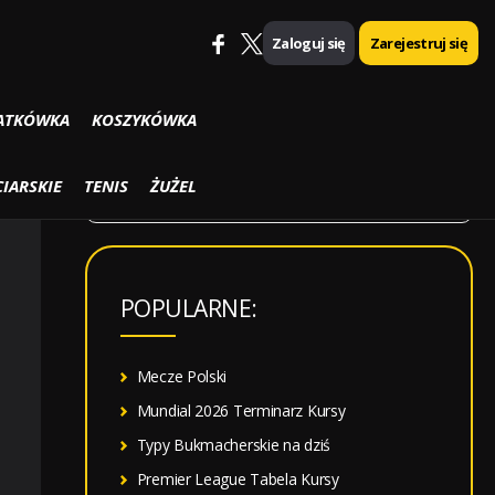
Zaloguj się
Zarejestruj się
SZUKAJ
ATKÓWKA
KOSZYKÓWKA
S
IARSKIE
TENIS
ŻUŻEL
z
u
k
POPULARNE:
a
j
:
Mecze Polski
Mundial 2026 Terminarz Kursy
Typy Bukmacherskie na dziś
Premier League Tabela Kursy