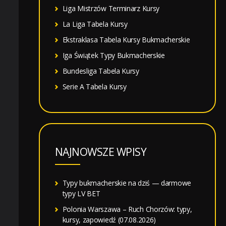
Liga Mistrzów Terminarz Kursy
La Liga Tabela Kursy
Ekstraklasa Tabela Kursy Bukmacherskie
Iga Świątek Typy Bukmacherskie
Bundesliga Tabela Kursy
Serie A Tabela Kursy
NAJNOWSZE WPISY
Typy bukmacherskie na dziś — darmowe
typy LV BET
Polonia Warszawa – Ruch Chorzów: typy,
kursy, zapowiedź (07.08.2026)