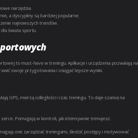
nowe narzędzia.
mie, a dyscypliny są bardziej popularne.
zenie najnowszych trendów.
dla świata sportu.
sportowych
ortowej to must-have w treningu. Aplikacje i urządzenia pozwalają na
awić swoje przygotowania i osiągać lepsze wyniki.
Mają GPS, mierzą odległości i czas treningu. To daje szansę na
 serce. Pomagają w kontroli, jak intensywnie trenujesz.
magają one zarządzać treningami, śledzić postępy i motywować