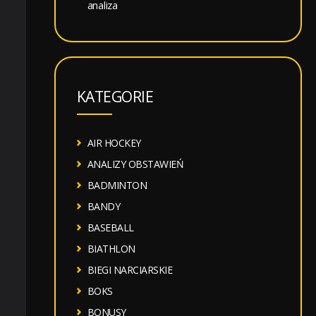
analiza
KATEGORIE
AIR HOCKEY
ANALIZY OBSTAWIEŃ
BADMINTON
BANDY
BASEBALL
BIATHLON
BIEGI NARCIARSKIE
BOKS
BONUSY