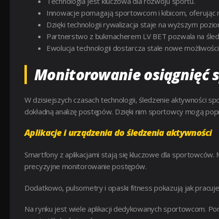
Technologia jest kluczowa dla rozwoju sportu.
Innowacje pomagają sportowcom i kibicom, oferując 
Dzięki technologii rywalizacja staje na wyższym pozio
Partnerstwo z bukmacherem LV BET pozwala na śled
Ewolucja technologii dostarcza stale nowe możliwości 
Monitorowanie osiągnięć 
W dzisiejszych czasach technologii, śledzenie aktywności sp
dokładną analizę postępów. Dzięki nim sportowcy mogą popr
Aplikacje i urządzenia do śledzenia aktywności
Smartfony z aplikacjami stają się kluczowe dla sportowców. 
precyzyjne monitorowanie postępów.
Dodatkowo, pulsometry i opaski fitness pokazują jak pracuje
Na rynku jest wiele aplikacji dedykowanych sportowcom. Po