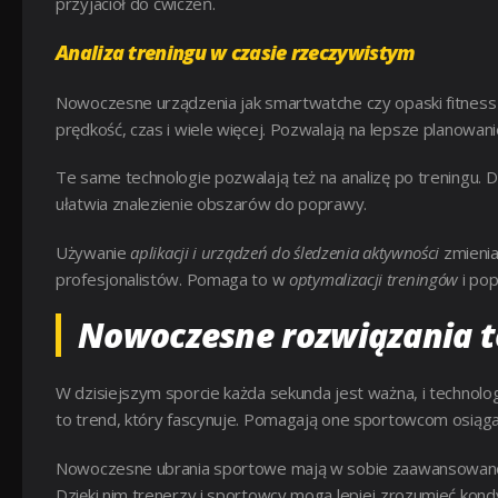
przyjaciół do ćwiczeń.
Analiza treningu w czasie rzeczywistym
Nowoczesne urządzenia jak smartwatche czy opaski fitness o
prędkość, czas i wiele więcej. Pozwalają na lepsze planowan
Te same technologie pozwalają też na analizę po treningu. D
ułatwia znalezienie obszarów do poprawy.
Używanie
aplikacji i urządzeń do śledzenia aktywności
zmienia
profesjonalistów. Pomaga to w
optymalizacji treningów
i po
Nowoczesne rozwiązania t
W dzisiejszym sporcie każda sekunda jest ważna, i technolog
to trend, który fascynuje. Pomagają one sportowcom osiągać
Nowoczesne ubrania sportowe mają w sobie zaawansowane czu
Dzięki nim trenerzy i sportowcy mogą lepiej zrozumieć kondyc