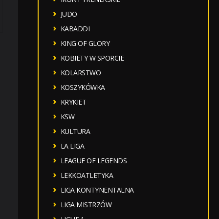
JUDO
KABADDI
KING OF GLORY
KOBIETY W SPORCIE
KOLARSTWO
KOSZYKÓWKA
KRYKIET
KSW
KULTURA
LA LIGA
LEAGUE OF LEGENDS
LEKKOATLETYKA
LIGA KONTYNENTALNA
LIGA MISTRZÓW