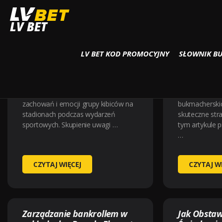
LV BET
Psychologia tłumu w
Skuteczne 
zakładach sportowych –
Bukmachers
Nasze Analizy
Wygrane
LV BET KOD PROMOCYJNY
SŁOWNIK B
Psychologia Zakładów
Psychologia Z
Psychologia tłumu w zakładach
Jeżeli chcesz
sportowych zajmuje się badaniem
na wygrane w
zachowań i emocji grupy kibiców na
bukmacherski
stadionach podczas wydarzeń
skuteczne str
sportowych. Skupienie uwagi …
tym artykule 
…
PSYCHOLOGIA
SKUTECZ
CZYTAJ WIĘCEJ
CZYTAJ W
TŁUMU
STRATEGI
W
BUKMACHE
ZAKŁADACH
–
SPORTOWYCH
ZWIĘKSZ
Zarządzanie bankrollem w
Jak Obstaw
–
WYGRANE