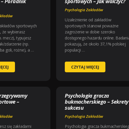
 – Poradnik
sportowych – Jak walczyć?
Psychologia Zakładów
akładów
Uzależnienie od zakładów
zakładów sportowych
sportowych stanowi poważne
, że wybierasz
zagrożenie w dobie szeroko
p. mecz), typujesz
dostępnego hazardu online. Badani
k/zdarzenie (np.
pokazują, że około 37,1% polskiej
ba goli, rożne), a …
populacji …
UZALEŻNIENIE
IĘCEJ
CZYTAJ WIĘCEJ
Ć
OD
ZAKŁADÓW
IE
SPORTOWYCH
–
przegrywamy
Psychologia gracza
K
JAK
ortowe –
bukmacherskiego – Sekrety
WALCZYĆ?
sukcesu
akładów
Psychologia Zakładów
ujesz się zakładami
Psychologia gracza bukmacherskie