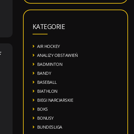
KATEGORIE
AIR HOCKEY
:
ANALIZY OBSTAWIEŃ
BADMINTON
BANDY
BASEBALL
BIATHLON
BIEGI NARCIARSKIE
BOKS
BONUSY
BUNDESLIGA