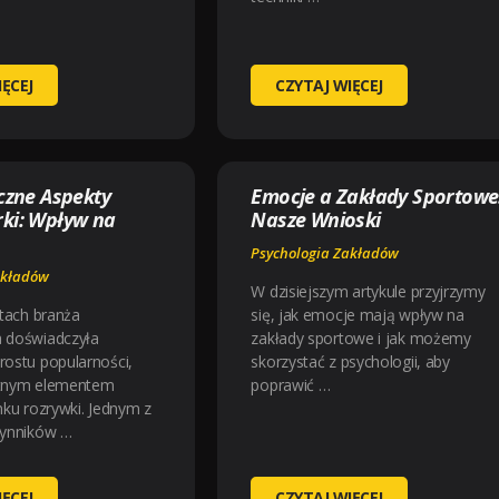
STRATEGIE
IĘCEJ
CZYTAJ WIĘCEJ
PSYCHOLOGICZNE
W
ANIE
ZAKŁADACH
SPORTOWYCH
czne Aspekty
Emocje a Zakłady Sportowe
ki: Wpływ na
Nasze Wnioski
Psychologia Zakładów
akładów
W dzisiejszym artykule przyjrzymy
atach branża
się, jak emocje mają wpływ na
 doświadczyła
zakłady sportowe i jak możemy
ostu popularności,
skorzystać z psychologii, aby
totnym elementem
poprawić …
nku rozrywki. Jednym z
zynników …
GICZNE
EMOCJE
IĘCEJ
CZYTAJ WIĘCEJ