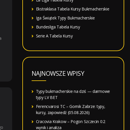
Ekstraklasa Tabela Kursy Bukmacherskie
Iga Świątek Typy Bukmacherskie
Bundesliga Tabela Kursy
Serie A Tabela Kursy
a
NAJNOWSZE WPISY
Typy bukmacherskie na dziś — darmowe
typy LV BET
Ferencvarosi TC – Gornik Zabrze: typy,
kursy, zapowiedź (05.08.2026)
Cracovia Krakow – Pogon Szczecin 0:2
go
wynik i analiza