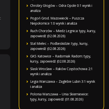
Chrobry Głogów – Odra Opole 0:1 wynik i
analiza
c
Pogoń Grod. Mazowiecki – Puszcza
Niepołomice 1:0 wynik i analiza
Ruch Chorzów – Miedz Legnica: typy, kursy,
zapowiedź (02.08.2026)
Stal Mielec – Podbeskidzie: typy, kursy,
zapowiedź (02.08.2026)
GKS Katowice – Radomiak Radom: typy,
kursy, zapowiedź (02.08.2026)
Slask Wroclaw – Raków Częstochowa 2:1
wynik i analiza
Legia Warszawa – Zaglebie Lubin 3:1 wynik
i analiza
Polonia Warszawa – Unia Skierniewice:
typy, kursy, zapowiedź (01.08.2026)