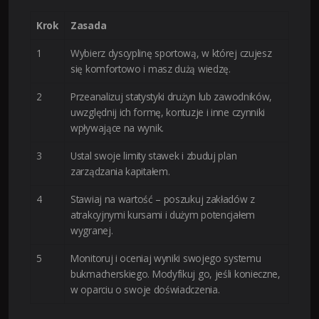
Krok
Zasada
1
Wybierz dyscyplinę sportową, w której czujesz
się komfortowo i masz dużą wiedzę.
2
Przeanalizuj statystyki drużyn lub zawodników,
uwzględnij ich formę, kontuzje i inne czynniki
wpływające na wynik.
3
Ustal swoje limity stawek i zbuduj plan
zarządzania kapitałem.
4
Stawiaj na wartość – poszukuj zakładów z
atrakcyjnymi kursami i dużym potencjałem
wygranej.
5
Monitoruj i oceniaj wyniki swojego systemu
bukmacherskiego. Modyfikuj go, jeśli konieczne,
w oparciu o swoje doświadczenia.