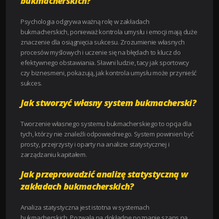
bukmacherskich?
Psychologia odgrywa ważną rolę w zakładach
bukmacherskich, ponieważ kontrola umysłu i emocji mają duże
znaczenie dla osiągnięcia sukcesu. Zrozumienie własnych
procesów myślowych i uczenie się na błędach to klucz do
efektywnego obstawiania. Sławni ludzie, tacy jak sportowcy
czy biznesmeni, pokazują, jak kontrola umysłu może przynieść
sukces.
Jak stworzyć własny system bukmacherski?
Tworzenie własnego systemu bukmacherskiego to opcja dla
tych, którzy nie znaleźli odpowiedniego. System powinien być
prosty, przejrzysty i oparty na analizie statystycznej i
zarządzaniu kapitałem.
Jak przeprowadzić analizę statystyczną w
zakładach bukmacherskich?
Analiza statystyczna jest istotna w systemach
bukmacherskich. Pozwala na dokładne poznanie szans na