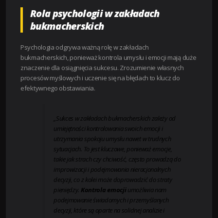
Rola psychologii w zakładach
bukmacherskich
Psychologia odgrywa ważną rolę w zakładach
bukmacherskich, ponieważ kontrola umysłu i emocji mają duże
znaczenie dla osiągnięcia sukcesu. Zrozumienie własnych
procesów myślowych i uczenie się na błędach to klucz do
efektywnego obstawiania.
„Sukces w zakładach bukmacherskich zależy od
umiejętności kontrolowania swoich emocji i
utrzymania spokoju umysłu nawet w trudnych
sytuacjach. To jest kluczowe, ponieważ emocje,
takie jak strach czy chciwość, często prowadzą do
improwizacji i podejmowania nieracjonalnych
decyzji, co z kolei może doprowadzić do straty
pieniędzy.
Kontrola emocji
umożliwia nam
podejmowanie świadomych i przemyślanych
decyzji, które są oparte na solidnej analizie i