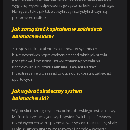
wygraną i wybór odpowiedniego systemu bukmacherskiego.
Narzędzia takie jak tabele, wykresy i statystyki drużyn są
pomocne w analizie.
Jak zarządzać kapitałem w zakładach
bukmacherskich?
Zarządzanie kapitałem jest kluczowe w systemach
bukmacherskich. Wprowadzenie zasad takich jak stawki
początkowe, limit straty i stawki zmienne pozwala na
kontrolowanie budżetu i
minimalizowanie strat
.
Przestrzeganie tych zasad to klucz do sukcesu w zakładach
sportowych.
Jak wybrać skuteczny system
bukmacherski?
Wybór skutecznego systemu bukmacherskiego jest kluczowy.
Można skorzystać z gotowych systemów lub opisać własny.
Przed wyborem warto przetestować system na mniejszą skalę.
Opinie innych graczy
mogą również pomóc w wyborze.