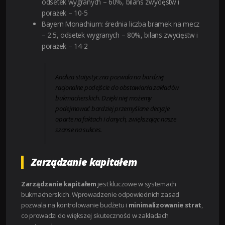
odsetek wygranych – 60%, bilans zwycięstw i
porażek – 10-5
Bayern Monachium: średnia liczba bramek na mecz
– 2.5, odsetek wygranych – 80%, bilans zwycięstw i
porażek – 14-2
Analiza statystyczna pozwala na bardziej
racjonalne podejście do obstawiania zakładów
bukmacherskich. Dzięki niej możemy
podejmować bardziej przemyślane decyzje
oparte na faktach i danych, zwiększając nasze
szanse na sukces.
Zarządzanie kapitałem
Zarządzanie kapitałem
jest kluczowe w systemach
bukmacherskich. Wprowadzenie odpowiednich zasad
pozwala na kontrolowanie budżetu i
minimalizowanie strat
,
co prowadzi do większej skuteczności w zakładach