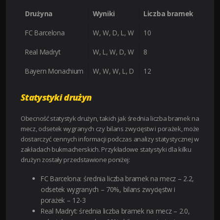
Drużyna
Wyniki
Liczba bramek
FC Barcelona
W, W, D, L, W
10
Real Madryt
W, L, W, D, W
8
Bayern Monachium
W, W, W, L, D
12
Statystyki drużyn
Obecność statystyk drużyn, takich jak średnia liczba bramek na
mecz, odsetek wygranych czy bilans zwycięstw i porażek, może
dostarczyć cennych informacji podczas analizy statystycznej w
zakładach bukmacherskich. Przykładowe statystyki dla kilku
drużyn zostały przedstawione poniżej:
FC Barcelona: średnia liczba bramek na mecz – 2.2,
odsetek wygranych – 70%, bilans zwycięstw i
porażek – 12-3
Real Madryt: średnia liczba bramek na mecz – 2.0,