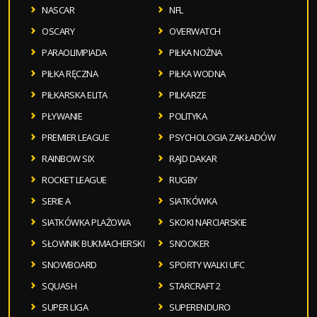
NASCAR
NFL
OSCARY
OVERWATCH
PARAOLIMPIADA
PIŁKA NOŻNA
PIŁKA RĘCZNA
PIŁKA WODNA
PIŁKARSKA ELITA
PILKARZE
PŁYWANIE
POLITYKA
PREMIER LEAGUE
PSYCHOLOGIA ZAKŁADÓW
RAINBOW SIX
RAJD DAKAR
ROCKET LEAGUE
RUGBY
SERIE A
SIATKÓWKA
SIATKÓWKA PLAŻOWA
SKOKI NARCIARSKIE
SŁOWNIK BUKMACHERSKI
SNOOKER
SNOWBOARD
SPORTY WALKI UFC
SQUASH
STARCRAFT 2
SUPER LIGA
SUPERENDURO