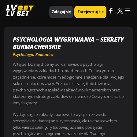
Mai
Strona główna
Psychologia zakładów
LV BET
Zaloguj się
Zarejestruj się
Psychologia wygrywania – Sekrety bukmacherskie
Me
PSYCHOLOGIA WYGRYWANIA – SEKRETY
BUKMACHERSKIE
Psychologia Zakładów
Witajcie! Dzisiaj chcemy porozmawiać o psychologii
wygrywania w zakładach bukmacherskich. To fascynujące
zagadnienie, które może mieć ogromne znaczenie dla Twojego
sukcesu jako obstawcy. Poznanie strategii obstawiania,
psychologicznych aspektów zakładów bukmacherskich oraz
skutecznych strategii zakładów online może Cię wyróżnić na tle
innych graczy.
Wydaje się, że zakłady sportowe to wyłącznie kwestia
szczęścia i dokładnej analizy statystyk, ale tak naprawdę to
tylko wierzchołek góry lodowej. Już samo podejście
psychologiczne ma ogromne znaczenie dla Twojego