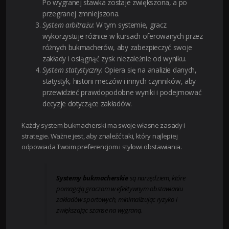
Po wygranej stawka zostaje zwiększona, a po
przegranej zmniejszona.
System arbitrażu:
W tym systemie, gracz
wykorzystuje różnice w kursach oferowanych przez
różnych bukmacherów, aby zabezpieczyć swoje
zakłady i osiągnąć zysk niezależnie od wyniku.
System statystyczny:
Opiera się na analizie danych,
statystyk, historii meczów i innych czynników, aby
przewidzieć prawdopodobne wyniki i podejmować
decyzje dotyczące zakładów.
Każdy system bukmacherski ma swoje własne zasady i
strategie. Ważne jest, aby znaleźć taki, który najlepiej
odpowiada Twoim preferencjom i stylowi obstawiania.
Systemy bukmacherskie
są narzędziem, które
pomagają graczom w efektywnym obstawianiu
zakładów sportowych, minimalizując ryzyko i
zwiększając szanse na wygraną.