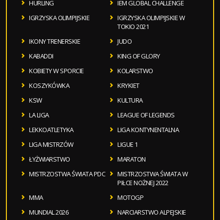
HURLING
IEM GLOBAL CHALLENGE
IGRZYSKA OLIMPIJSKIE
IGRZYSKA OLIMPIJSKIE W
TOKIO 2021
IKONY TRENERSKIE
JUDO
KABADDI
KING OF GLORY
KOBIETY W SPORCIE
KOLARSTWO
KOSZYKÓWKA
KRYKIET
KSW
KULTURA
LA LIGA
LEAGUE OF LEGENDS
LEKKOATLETYKA
LIGA KONTYNENTALNA
LIGA MISTRZÓW
LIGUE 1
ŁYŻWIARSTWO
MARATON
MISTRZOSTWA ŚWIATA PDC
MISTRZOSTWA ŚWIATA W
PIŁCE NOŻNEJ 2022
MMA
MOTOGP
MUNDIAL 2026
NARCIARSTWO ALPEJSKIE