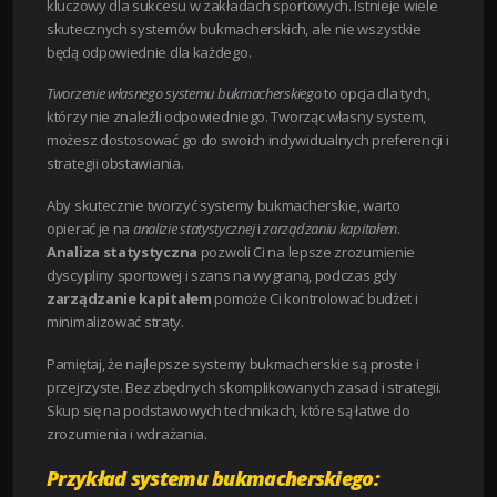
kluczowy dla sukcesu w zakładach sportowych. Istnieje wiele
skutecznych systemów bukmacherskich, ale nie wszystkie
będą odpowiednie dla każdego.
Tworzenie własnego systemu bukmacherskiego
to opcja dla tych,
którzy nie znaleźli odpowiedniego. Tworząc własny system,
możesz dostosować go do swoich indywidualnych preferencji i
strategii obstawiania.
Aby skutecznie tworzyć systemy bukmacherskie, warto
opierać je na
analizie statystycznej
i
zarządzaniu kapitałem
.
Analiza statystyczna
pozwoli Ci na lepsze zrozumienie
dyscypliny sportowej i szans na wygraną, podczas gdy
zarządzanie kapitałem
pomoże Ci kontrolować budżet i
minimalizować straty.
Pamiętaj, że najlepsze systemy bukmacherskie są proste i
przejrzyste. Bez zbędnych skomplikowanych zasad i strategii.
Skup się na podstawowych technikach, które są łatwe do
zrozumienia i wdrażania.
Przykład systemu bukmacherskiego: