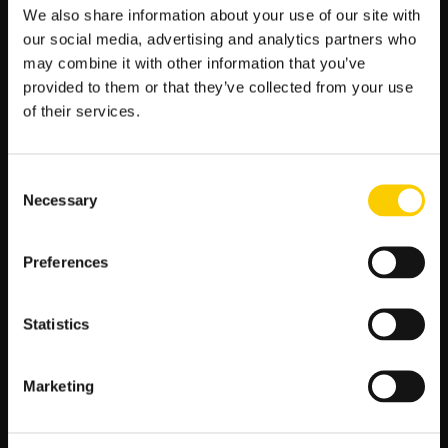
Stawki zmienne to kolejna ważna zasada zarządzania
We also share information about your use of our site with
kapitałem. Oznacza to, że wartość stawek, jakie obstawiamy,
our social media, advertising and analytics partners who
powinna być dostosowana do wyników i obrotu naszego
may combine it with other information that you’ve
budżetu. Jeśli mamy serię strat, warto obniżyć stawkę, aby
provided to them or that they’ve collected from your use
zminimalizować spadek kapitału. Natomiast, w przypadku serii
of their services.
zwycięstw, można zwiększyć stawkę, aby maksymalizować
wygrane.
Consent
Przykład
Kwota zakładu
Necessary
Selection
Stawka początkowa
100 zł
Preferences
Kwota wygrana
400 zł
Limit straty
500 zł
Statistics
Aktualny budżet
3000 zł
Marketing
Przestrzeganie zasad zarządzania kapitałem jest kluczowe
dla osiągnięcia sukcesu w zakładach bukmacherskich.
Połączenie zarządzania kapitałem, analizy statystycznej i