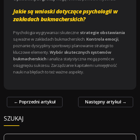
Jakie są wnioski dotyczące psychologii w
zakładach bukmacherskich?
Psychologia wygrywania i skuteczne
strategie obstawiania
są ważne w zakładach bukmacherskich.
Kontrola emocji
,
poznanie dyscypliny sportowej i planowanie strategii to
kluczowe elementy.
Wybór skutecznych systemów
bukmacherskich
i analiza statystyczna mogą pomóc w
osiągnięciu sukcesu. Zarządzanie kapitałem i umiejętność
nauki na błędach to też ważne aspekty.
Zobacz
←
Poprzedni artykuł
Następny artykuł
→
wpisy
SZUKAJ
S