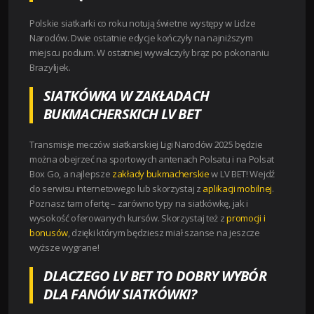
Polskie siatkarki co roku notują świetne występy w Lidze
Narodów. Dwie ostatnie edycje kończyły na najniższym
miejscu podium. W ostatniej wywalczyły brąz po pokonaniu
Brazylijek.
SIATKÓWKA W ZAKŁADACH
BUKMACHERSKICH LV BET
Transmisje meczów siatkarskiej Ligi Narodów 2025 będzie
można obejrzeć na sportowych antenach Polsatu i na Polsat
Box Go, a najlepsze
zakłady bukmacherskie
w LV BET! Wejdź
do serwisu internetowego lub skorzystaj z
aplikacji mobilnej
.
Poznasz tam ofertę – zarówno typy na siatkówkę, jak i
wysokość oferowanych kursów. Skorzystaj też z
promocji i
bonusów
, dzięki którym będziesz miał szanse na jeszcze
wyższe wygrane!
DLACZEGO LV BET TO DOBRY WYBÓR
DLA FANÓW SIATKÓWKI?