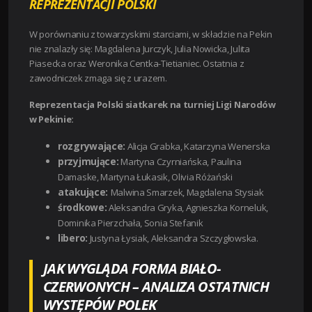
REPREZENTACJI POLSKI
W porównaniu z towarzyskimi starciami, w składzie na Pekin
nie znalazły się: Magdalena Jurczyk, Julia Nowicka, Julita
Piasecka oraz Weronika Centka-Tietianiec. Ostatnia z
zawodniczek zmaga się z urazem.
Reprezentacja Polski siatkarek na turniej Ligi Narodów
w Pekinie:
rozgrywające:
Alicja Grabka, Katarzyna Wenerska
przyjmujące:
Martyna Czyrniańska, Paulina
Damaske, Martyna Łukasik, Olivia Różański
atakujące:
Malwina Smarzek, Magdalena Stysiak
środkowe:
Aleksandra Gryka, Agnieszka Korneluk,
Dominika Pierzchała, Sonia Stefanik
libero:
Justyna Łysiak, Aleksandra Szczygłowska.
JAK WYGLĄDA FORMA BIAŁO-
CZERWONYCH – ANALIZA OSTATNICH
WYSTĘPÓW POLEK