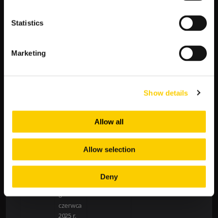
7
Statistics
czerwca
2025 r.
godz.
Marketing
13.30
8
czerwca
Show details
2025 r.
godz.
5.30
Allow all
8
czerwca
Allow selection
2025 r.
godz.
9.00
Deny
8
czerwca
2025 r.