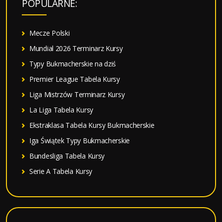
POPULARNE:
j
:
Mecze Polski
Mundial 2026 Terminarz Kursy
Typy Bukmacherskie na dziś
Premier League Tabela Kursy
Liga Mistrzów Terminarz Kursy
La Liga Tabela Kursy
Ekstraklasa Tabela Kursy Bukmacherskie
Iga Świątek Typy Bukmacherskie
Bundesliga Tabela Kursy
Serie A Tabela Kursy