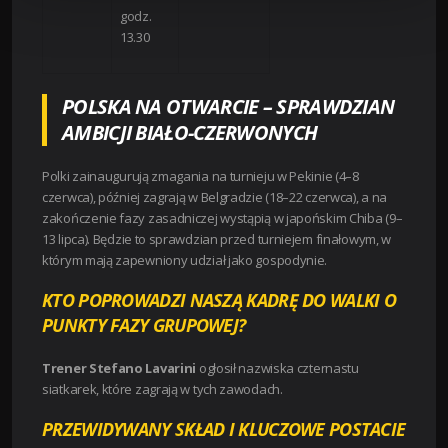
godz.
13.30
POLSKA NA OTWARCIE – SPRAWDZIAN
AMBICJI BIAŁO-CZERWONYCH
Polki zainaugurują zmagania na turnieju w Pekinie (4–8
czerwca), później zagrają w Belgradzie (18–22 czerwca), a na
zakończenie fazy zasadniczej wystąpią w japońskim Chiba (9–
13 lipca). Będzie to sprawdzian przed turniejem finałowym, w
którym mają zapewniony udział jako gospodynie.
KTO POPROWADZI NASZĄ KADRĘ DO WALKI O
PUNKTY FAZY GRUPOWEJ?
Trener Stefano Lavarini
ogłosił nazwiska czternastu
siatkarek, które zagrają w tych zawodach.
PRZEWIDYWANY SKŁAD I KLUCZOWE POSTACIE