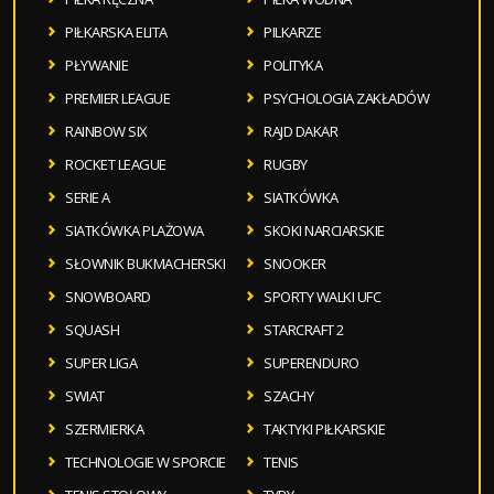
PIŁKARSKA ELITA
PILKARZE
PŁYWANIE
POLITYKA
PREMIER LEAGUE
PSYCHOLOGIA ZAKŁADÓW
RAINBOW SIX
RAJD DAKAR
ROCKET LEAGUE
RUGBY
SERIE A
SIATKÓWKA
SIATKÓWKA PLAŻOWA
SKOKI NARCIARSKIE
SŁOWNIK BUKMACHERSKI
SNOOKER
SNOWBOARD
SPORTY WALKI UFC
SQUASH
STARCRAFT 2
SUPER LIGA
SUPERENDURO
SWIAT
SZACHY
SZERMIERKA
TAKTYKI PIŁKARSKIE
TECHNOLOGIE W SPORCIE
TENIS