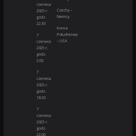
czerwca
Czechy –
2025 r.
Niemcy
godz.
22.30
Korea
Południowa
7
– USA
czerwca
2025 r.
godz.
2.00
7
czerwca
2025 r.
godz.
18.30
7
czerwca
2025 r.
godz.
22.00