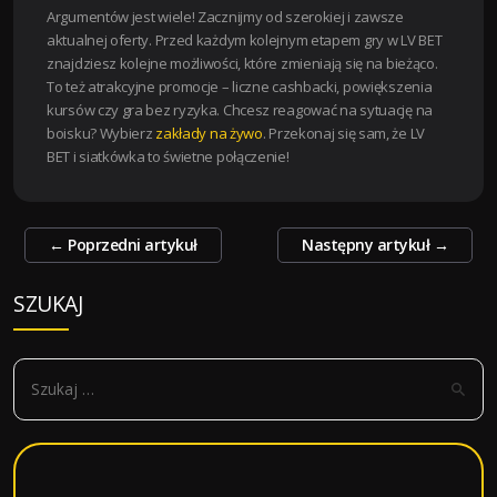
Argumentów jest wiele! Zacznijmy od szerokiej i zawsze
aktualnej oferty. Przed każdym kolejnym etapem gry w LV BET
znajdziesz kolejne możliwości, które zmieniają się na bieżąco.
To też atrakcyjne promocje – liczne cashbacki, powiększenia
kursów czy gra bez ryzyka. Chcesz reagować na sytuację na
boisku? Wybierz
zakłady na żywo
. Przekonaj się sam, że LV
BET i siatkówka to świetne połączenie!
Zobacz
←
Poprzedni artykuł
Następny artykuł
→
wpisy
SZUKAJ
S
z
u
k
a