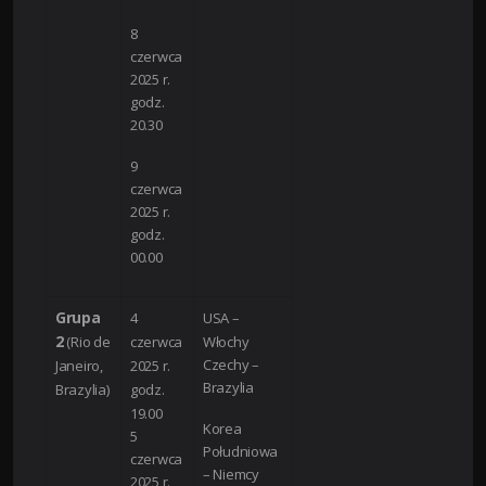
8
czerwca
2025 r.
godz.
20.30
9
czerwca
2025 r.
godz.
00.00
Grupa
4
USA –
2
(Rio de
czerwca
Włochy
Czechy –
Janeiro,
2025 r.
Brazylia
Brazylia)
godz.
19.00
Korea
5
Południowa
czerwca
– Niemcy
2025 r.