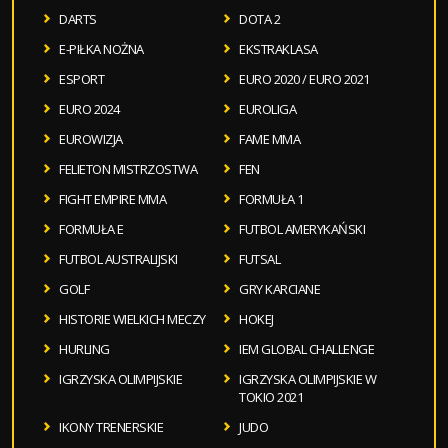
DARTS
DOTA 2
E-PIŁKA NOŻNA
EKSTRAKLASA
ESPORT
EURO 2020 / EURO 2021
EURO 2024
EUROLIGA
EUROWIZJA
FAME MMA
FELIETON MISTRZOSTWA
FEN
FIGHT EMPIRE MMA
FORMUŁA 1
FORMUŁA E
FUTBOL AMERYKAŃSKI
FUTBOL AUSTRALIJSKI
FUTSAL
GOLF
GRY KARCIANE
HISTORIE WIELKICH MECZY
HOKEJ
HURLING
IEM GLOBAL CHALLENGE
IGRZYSKA OLIMPIJSKIE
IGRZYSKA OLIMPIJSKIE W
TOKIO 2021
IKONY TRENERSKIE
JUDO