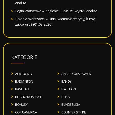
analiza
Legia Warszawa – Zaglebie Lubin 3:1 wynik i analiza
Polonia Warszawa – Unia Skierniewice: typy, kursy,
zapowiedź (01.08.2026)
KATEGORIE
AIR HOCKEY
ANALIZY OBSTAWIEŃ
BADMINTON
BANDY
BASEBALL
BIATHLON
BIEGI NARCIARSKIE
BOKS
BONUSY
BUNDESLIGA
COPA AMERICA
COUNTER STRIKE