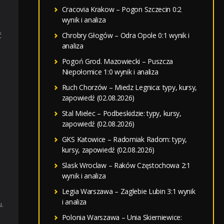
i
Cracovia Krakow – Pogon Szczecin 0:2
wynik i analiza
ć
Chrobry Głogów – Odra Opole 0:1 wynik i
analiza
Pogoń Grod. Mazowiecki – Puszcza
Niepołomice 1:0 wynik i analiza
Ruch Chorzów – Miedz Legnica: typy, kursy,
zapowiedź (02.08.2026)
Stal Mielec – Podbeskidzie: typy, kursy,
h
zapowiedź (02.08.2026)
GKS Katowice – Radomiak Radom: typy,
kursy, zapowiedź (02.08.2026)
Slask Wroclaw – Raków Częstochowa 2:1
wynik i analiza
Legia Warszawa – Zaglebie Lubin 3:1 wynik
i analiza
.
Polonia Warszawa – Unia Skierniewice: