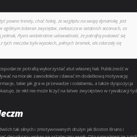
yć pewne trendy, choć hokej, ze względu na swoją dynamikę, jest
 ogólnym bilansie zwycięstw, zwłaszcza w ostatnich sezonach, co
j jednak, Flyers wielokrotnie udowadniali, że potrafią postawić się
z tych meczów było wysokich, pełnych bramek, ale zdarzały się
gospodarze potrafią wykorzystać atut własnej hali. Publiczność w
wpływać na morale zawodników i dawać im dodatkową motywację.
macje, takie jak gra w przewadze i osłabieniu, a także dyspozycja
kazuje, że nikt nie może liczyć na łatwe zwycięstwo w rywalizacji tyc
Meczm
óch tak silnych i zmotywowanych drużyn jak Boston Bruins i
mieć decydujący wpływ na ostateczny wynik. Oto najważniejsze z nich