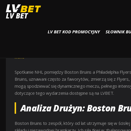
Strona główna
Menu
NHL: Boston Bruins @ Philadelphia Flyers – Kluczowe
LV BET
LV BET KOD PROMOCYJNY
SŁOWNIK B
NHL: BOSTON BRUINS @ PHI
TYPY I ANALIZA MECZU
Menu
Spotkanie NHL pomiędzy Boston Bruins a Philadelphia Flyers
Bruins, uznawani często za faworytów, zmierzą się z Flyers,
mogą spodziewać się dynamicznego meczu, pełnego intensywn
dotyczące tego wydarzenia dostępne są na LVBET.
Analiza Drużyn: Boston Br
Boston Bruins to zespół, który od lat utrzymuje się w ścisłej
składu i niezawodnej bramkarzy. Ich siła tkwi w zbalansowa