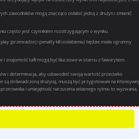
ych zawodników mogą znacząco osłabić jedną z drużyn i zmienić
u często jest czynnikiem rozstrzygającym o wyniku.
ay (przewadze) i penalty kill (osłabieniu) będzie miała ogromny
ów i znajomość tafli mogą być kluczowe w starciu z faworytem.
iców i determinacja, aby udowodnić swoją wartość przeciwko
 że są doświadczoną drużyną, muszą być przygotowani na intensywn
 przeciwnika i umiejętność narzucenia własnego rytmu to wyzwania,