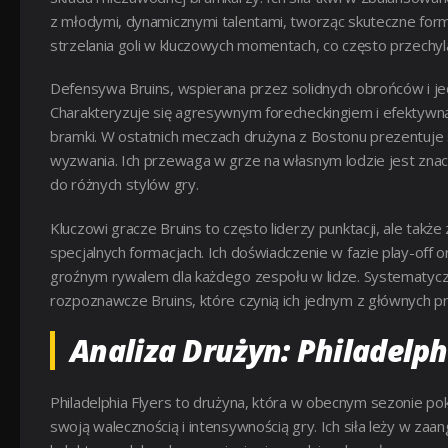
z młodymi, dynamicznymi talentami, tworząc skuteczne forma
strzelania goli w kluczowych momentach, co często przechyla
Defensywa Bruins, wspierana przez solidnych obrońców i jed
Charakteryzuje się agresywnym forecheckingiem i efektywną
bramki. W ostatnich meczach drużyna z Bostonu prezentuje st
wyzwania. Ich przewaga w grze na własnym lodzie jest znacz
do różnych stylów gry.
Kluczowi gracze Bruins to często liderzy punktacji, ale tak
specjalnych formacjach. Ich doświadczenie w fazie play-off o
groźnym rywalem dla każdego zespołu w lidze. Systematyczno
rozpoznawcze Bruins, które czynią ich jednym z głównych 
Analiza Drużyn: Philadelph
Philadelphia Flyers to drużyna, która w obecnym sezonie pok
swoją walecznością i intensywnością gry. Ich siła leży w z