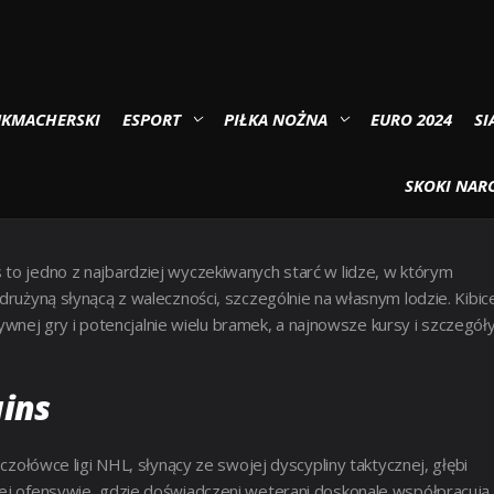
 typy i analiza meczu
UKMACHERSKI
ESPORT
PIŁKA NOŻNA
EURO 2024
SI
LADELPHIA FLYERS – KLUCZOWE
SKOKI NARC
 to jedno z najbardziej wyczekiwanych starć w lidze, w którym
 drużyną słynącą z waleczności, szczególnie na własnym lodzie. Kibic
ej gry i potencjalnie wielu bramek, a najnowsze kursy i szczegół
uins
 czołówce ligi NHL, słynący ze swojej dyscypliny taktycznej, głębi
nej ofensywie, gdzie doświadczeni weterani doskonale współpracują