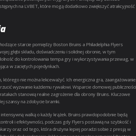
ostępnych na LVBET, które mogą dodatkowo zwiększyć atrakcyjność
ia
dzące starcie pomiędzy Boston Bruins a Philadelphia Flyers
wojej głębi składu, doświadczeniu i solidnej obronie, w tym
dolność do kontrolowania tempa gry i wykorzystywania przewag, w
ująca w zaciętych pojedynkach.
m, którego nie można lekceważyć. Ich energiczna gra, zaangażowanie 
ią rzucić wyzwanie każdemu rywalowi. Wsparcie domowej publicznośc
ntratakach stanowią realne zagrożenie dla obrony Bruins. Kluczowe
dej szansy na zdobycie bramki.
 z intensywną walką o każdy krążek. Bruins prawdopodobnie będą
ontroli i efektywności, podczas gdy Flyers postawią na szybkość i
arzy oraz od tego, która drużyna lepiej poradzi sobie z presją w