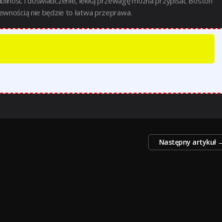
bilność i doświadczenie, lekką przewagę można przypisać Boston
ewnością nie będzie to łatwa przeprawa.
Następny artykuł