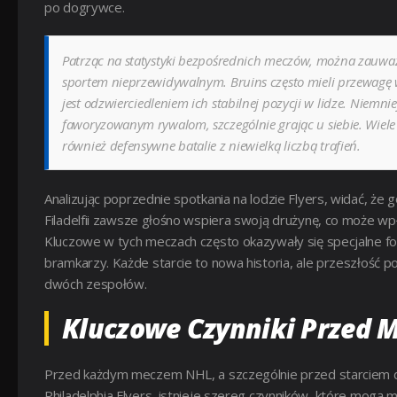
po dogrywce.
Patrząc na statystyki bezpośrednich meczów, można zauważ
sportem nieprzewidywalnym. Bruins często mieli przewagę w
jest odzwierciedleniem ich stabilnej pozycji w lidze. Niemnie
faworyzowanym rywalom, szczególnie grając u siebie. Wiele 
również defensywne batalie z niewielką liczbą trafień.
Analizując poprzednie spotkania na lodzie Flyers, widać, że 
Filadelfii zawsze głośno wspiera swoją drużynę, co może 
Kluczowe w tych meczach często okazywały się specjalne for
bramkarzy. Każde starcie to nowa historia, ale przeszłość po
dwóch zespołów.
Kluczowe Czynniki Przed 
Przed każdym meczem NHL, a szczególnie przed starciem dw
Philadelphia Flyers, istnieje szereg czynników, które mogą 