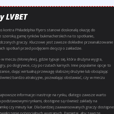
sy LVBET
 kontra Philadelphia Flyers stanowi doskonałą okazję do
e szeroką gamę rynków bukmacherskich na to spotkanie,
adczonych graczy. Kluczowe jest zawsze dokładne przeanalizowanie
nich spotkań przed podjęciem decyzji o zakładzie.
 w meczu (Moneyline), gdzie typuje się, która drużyna wygra,
gry, po dogrywce, czy po rzutach karnych. Inne popularne opcje to
zanse, dając wirtualną przewagę słabszej drużynie lub obciążając
również bardzo atrakcyjne, pozwalając obstawiać, czy w meczu
najnowsze informacje i nastroje na rynku, dlatego zawsze warto
za podstawowymi rynkami, dostępne są również zakłady na
ramkę czy minuty kar. Dla bardziej zaawansowanych graczy dostępne
 zwiększenie potencjalnych wygranych. Pamiętaj, aby zawsze