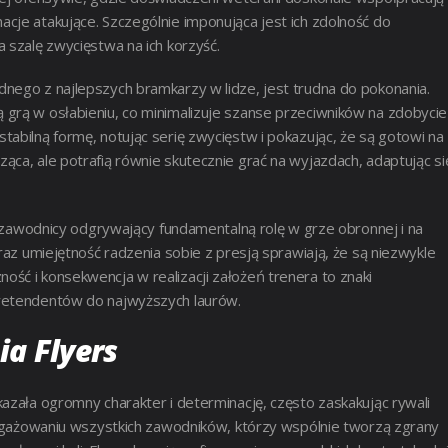
cje atakujące. Szczególnie imponująca jest ich zdolność do
 szalę zwycięstwa na ich korzyść.
nego z najlepszych bramkarzy w lidze, jest trudna do pokonania.
 grą w osłabieniu, co minimalizuje szanse przeciwników na zdobycie
abilną formę, notując serię zwycięstw i pokazując, że są gotowi na
ąca, ale potrafią równie skutecznie grać na wyjazdach, adaptując si
że zawodnicy odgrywający fundamentalną rolę w grze obronnej i na
raz umiejętność radzenia sobie z presją sprawiają, że są niezwykle
ść i konsekwencja w realizacji założeń trenera to znaki
pretendentów do najwyższych laurów.
ia Flyers
azała ogromny charakter i determinację, często zaskakując rywali
aangażowaniu wszystkich zawodników, którzy wspólnie tworzą zgrany