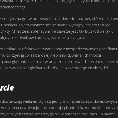
łasnej hali. Flyers bazują na fizycznej grze, szybkich kontratakach 
dekoncentracji.
z energiczna gra w przewadze to jeden z ich atutów, który może by
 Bramkarz Flyers również notuje udane występy, często ratując
punkty. Mimo że ich ofensywa nie zawsze jest tak błyskotliwa jak u
łędy przeciwników i potrafią zamienić je na gole.
 przeplatając efektowne zwycięstwa z niespodziewanymi porażkami.
ia, co czyni ją coraz bardziej nieprzewidywalną. Ich młodzi
żą energię i entuzjazm, co w połączeniu z doświadczeniem starszyc
e, przy wsparciu głośnych kibiców, zawsze dodaje im skrzydeł i
rcie
 dostarczają wielu emocji i są jednymi z najbardziej widowiskowych
zajemną rywalizację, która dodaje pikanterii każdemu ich spotkaniu
których wynik często rozstrzyga się w ostatnich minutach lub nawet