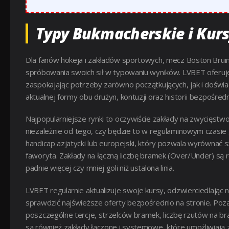
Typy Bukmacherskie i Kur
Dla fanów hokeja i zakładów sportowych, mecz Boston Bruins
spróbowania swoich sił w typowaniu wyników. LVBET oferuj
zaspokajając potrzeby zarówno początkujących, jak i doświ
aktualnej formy obu drużyn, kontuzji oraz historii bezpośred
Najpopularniejsze rynki to oczywiście zakłady na zwycięstwo
niezależnie od tego, czy będzie to w regulaminowym czasie 
handicap azjatycki lub europejski, który pozwala wyrównać s
faworyta. Zakłady na łączną liczbę bramek (Over/Under) są 
padnie więcej czy mniej goli niż ustalona linia.
LVBET regularnie aktualizuje swoje kursy, odzwierciedlając 
sprawdzić najświeższe oferty bezpośrednio na stronie. Po
poszczególne tercje, strzelców bramek, liczbę rzutów na b
są również zakłady łączone i systemowe, które umożliwiają