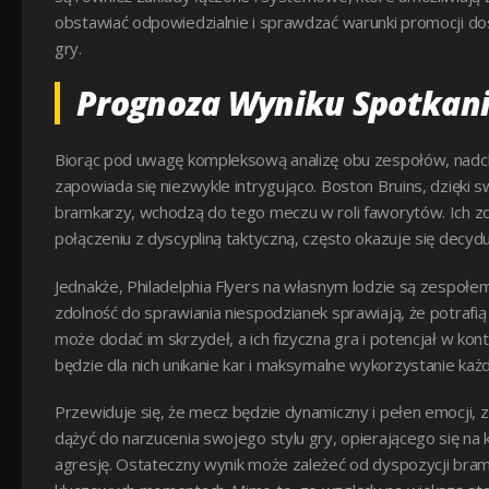
obstawiać odpowiedzialnie i sprawdzać warunki promocji d
gry.
Prognoza Wyniku Spotkan
Biorąc pod uwagę kompleksową analizę obu zespołów, nadcho
zapowiada się niezwykle intrygująco. Boston Bruins, dzięki s
bramkarzy, wchodzą do tego meczu w roli faworytów. Ich z
połączeniu z dyscypliną taktyczną, często okazuje się decyd
Jednakże, Philadelphia Flyers na własnym lodzie są zespołe
zdolność do sprawiania niespodzianek sprawiają, że potraf
może dodać im skrzydeł, a ich fizyczna gra i potencjał w ko
będzie dla nich unikanie kar i maksymalne wykorzystanie każ
Przewiduje się, że mecz będzie dynamiczny i pełen emocji,
dążyć do narzucenia swojego stylu gry, opierającego się na k
agresję. Ostateczny wynik może zależeć od dyspozycji bramk