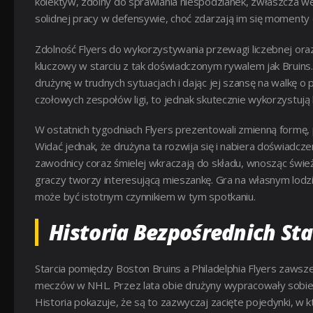
kolektyw, zdolny do sprawiania niespodzianek, zwłaszcza we w
solidnej pracy w defensywie, choć zdarzają im się momenty 
Zdolność Flyers do wykorzystywania przewagi liczebnej ora
kluczowy w starciu z tak doświadczonym rywalem jak Bruins.
drużynę w trudnych sytuacjach i dając jej szansę na walkę o 
czołowych zespołów ligi, to jednak skutecznie wykorzystują b
W ostatnich tygodniach Flyers prezentowali zmienną formę,
Widać jednak, że drużyna ta rozwija się i nabiera doświadczen
zawodnicy coraz śmielej wkraczają do składu, wnosząc świe
graczy tworzy interesującą mieszankę. Gra na własnym lodzi
może być istotnym czynnikiem w tym spotkaniu.
Historia Bezpośrednich Sta
Starcia pomiędzy Boston Bruins a Philadelphia Flyers zawsze
meczów w NHL. Przez lata obie drużyny wypracowały sobie w
Historia pokazuje, że są to zazwyczaj zacięte pojedynki, w 