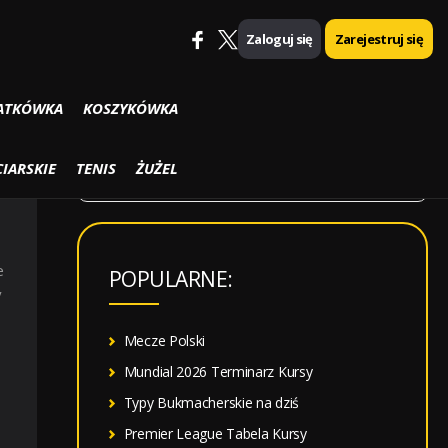
Zaloguj się
Zarejestruj się
SZUKAJ
ATKÓWKA
KOSZYKÓWKA
S
IARSKIE
TENIS
ŻUŻEL
z
u
k
e
POPULARNE:
a
y
j
:
Mecze Polski
Mundial 2026 Terminarz Kursy
Typy Bukmacherskie na dziś
Premier League Tabela Kursy