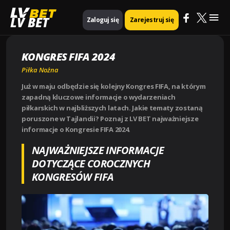
Mai
Strona główna
Piłka nożna
KONGRES FIFA 2024
LV BET
Zaloguj się
Zarejestruj się
Me
KONGRES FIFA 2024
Piłka Nożna
Już w maju odbędzie się kolejny Kongres FIFA, na którym
zapadną kluczowe informacje o wydarzeniach
piłkarskich w najbliższych latach. Jakie tematy zostaną
poruszone w Tajlandii? Poznaj z LV BET najważniejsze
informacje o Kongresie FIFA 2024.
NAJWAŻNIEJSZE INFORMACJE
DOTYCZĄCE COROCZNYCH
KONGRESÓW FIFA