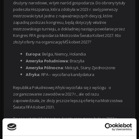
drużyny narodowe, w tym naród gospodarza. Do obrony tytuły
podeszła Hiszpania, która zdobyła w 2023 r. swój pierwszy
mistrzowski tytuł. Jedne z najważniejszych decyzji, które
zapadną podczas kongresu, będą dotyczyły właśnie
mistrzowskiego turnieju, a dokładniej nastąpi powołanie przez
Kongres FIFA gospodarza Mistrzostw Świata Kobiet 2027.
Kto
złożył oferty na organizację MŚ kobiet 2027?
Europa:
Belgia, Niemcy, Holandia
Ameryka Południowa:
Brazylia
Ameryka Północna:
Meksyk, Stany Zjednoczone
Afryka:
RPA – wycofana kandydatura
Republika Południowej Afryki wycofała się z wyścigu o
zorganizowanie zawodów w 2027 r., ale od razu
zapowiedziała, że złoży jeszcze lepszą ofertę na Mistrzostwa
Świata FIFA Kobiet 2031.
Po raz ostatni Mistrzostwa świata rozegrane było w 2023 r.
Turniej zorganizowały Australia i Nowa Zelandia. W finale
Hiszpania pokonała Anglię 1:0. Organizacja piłkarskich imprez
na najwyższym poziomie to nie tylko prestiż, ale przede