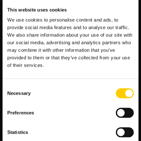
wszystkim wielkie przychody. FIFA poinformowała, że w 2023 r.
This website uses cookies
mistrzostwa świata kobiet przyniosły przychody w wysokości
1,17 mld dolarów, z czego 456 mln wpłynęło z umów
We use cookies to personalise content and ads, to
marketingowych i 267 mln z praw telewizyjnych. Sprzedaż
provide social media features and to analyse our traffic.
biletów przyniosła kolejne 43 mln dolarów.
We also share information about your use of our site with
our social media, advertising and analytics partners who
PIŁKA NOŻNA W LV BET
may combine it with other information that you’ve
provided to them or that they’ve collected from your use
Zakłady bukmacherskie
LV BET pozwalają na obstawianie
of their services.
nawet kilkudziesięciu różnych dyscyplin sportowych, a piłka
nożna jest jedną z nich. Na co dzień otrzymasz do wyboru
ponad 1000 różnych wydarzeń i rynków, od tak popularnych
rozgrywek klubowych jak Liga Mistrzów, krajowych lig, w tym
Consent
Ekstraklasa, Premier League, Bundsliga czy La Liga, ale też
Necessary
Selection
wiele niszowych rozgrywek. Wszystkie dostępne możliwości
możesz poznać w dwóch miejscach – w serwisie internetowym
i w aplikacji mobilnej LV BET. Otrzymasz tam bardzo szeroki
Preferences
wybór rynków oraz atrakcyjne kursy. Sprawdź też dostępne
zakłady specjalne, gdzie znajdziesz możliwość postawienia
typów dotyczących decyzji FIFA, jak np. wskazania organizatora
Statistics
przyszłych rozgrywek mistrzowskich. Przekonaj się, że piłka