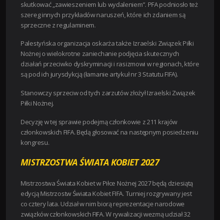
skutkować „zawieszeniem lub wydaleniem”. PFA podniosło też
szereg innych przykładów naruszeń, które ich zdaniem są
sprzeczne z regulaminem.
Palestyńska organizacja oskarża także Izraelski Związek Piłki
Nożnej o wielokrotne zaniechanie podjęcia skutecznych
działań przeciwko dyskryminacji i rasizmowi w regionach, które
są pod ich jurysdykcją (łamanie artykuł nr 3 Statutu FIFA).
Stanowczy sprzeciw od tych zarzutów złożył Izraelski Związek
Piłki Nożnej.
Decyzję w tej sprawie podejmą członkowie z 211 krajów
członkowskich FIFA. Będą głosować na następnym posiedzeniu
kongresu.
MISTRZOSTWA ŚWIATA KOBIET 2027
Mistrzostwa Świata Kobiet
w Piłce Nożnej 2027 będą dziesiątą
edycją Mistrzostw Świata Kobiet FIFA. Turniej rozgrywany jest
co cztery lata. Udział w nim biorą reprezentacje narodowe
związków członkowskich FIFA. W rywalizacji wezmą udział 32