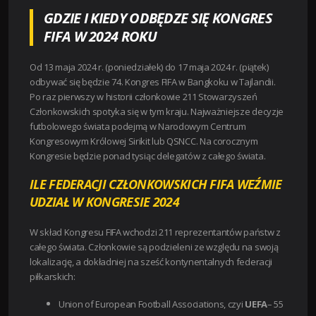
GDZIE I KIEDY ODBĘDZE SIĘ KONGRES
FIFA W 2024 ROKU
Od 13 maja 2024 r. (poniedziałek) do 17 maja 2024 r. (piątek)
odbywać się będzie 74. Kongres FIFA w Bangkoku w Tajlandii.
Po raz pierwszy w historii członkowie 211 Stowarzyszeń
Członkowskich spotyka się w tym kraju. Najważniejsze decyzje
futbolowego świata podejmą w Narodowym Centrum
Kongresowym Królowej Sirikit lub QSNCC. Na corocznym
Kongresie będzie ponad tysiąc delegatów z całego świata.
ILE FEDERACJI CZŁONKOWSKICH FIFA WEŹMIE
UDZIAŁ W KONGRESIE 2024
W skład Kongresu FIFA wchodzi 211 reprezentantów państw z
całego świata. Członkowie są podzieleni ze względu na swoją
lokalizację, a dokładniej na sześć kontynentalnych federacji
piłkarskich:
Union of European Football Associations, czyi
UEFA
– 55