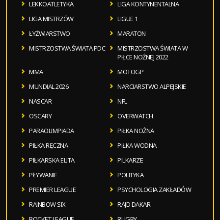
LEKKOATLETYKA
LIGA KONTYNENTALNA
LIGA MISTRZÓW
LIGUE 1
ŁYŻWIARSTWO
MARATON
MISTRZOSTWA ŚWIATA PDC
MISTRZOSTWA ŚWIATA W
PIŁCE NOŻNEJ 2022
MMA
MOTOGP
MUNDIAL 2026
NARCIARSTWO ALPEJSKIE
NASCAR
NFL
OSCARY
OVERWATCH
PARAOLIMPIADA
PIŁKA NOŻNA
PIŁKA RĘCZNA
PIŁKA WODNA
PIŁKARSKA ELITA
PILKARZE
PŁYWANIE
POLITYKA
PREMIER LEAGUE
PSYCHOLOGIA ZAKŁADÓW
RAINBOW SIX
RAJD DAKAR
ROCKET LEAGUE
RUGBY