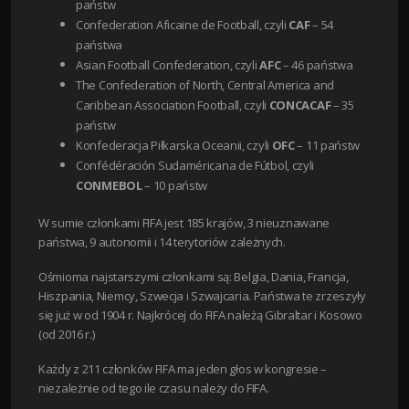
państw
Confederation Aficaine de Football, czyli
CAF
– 54
państwa
Asian Football Confederation, czyli
AFC
– 46 państwa
The Confederation of North, Central America and
Caribbean Association Football, czyli
CONCACAF
– 35
państw
Konfederacja Piłkarska Oceanii, czyli
OFC
– 11 państw
Confédéración Sudaméricana de Fútbol, czyli
CONMEBOL
– 10 państw
W sumie członkami FIFA jest 185 krajów, 3 nieuznawane
państwa, 9 autonomii i 14 terytoriów zależnych.
Ośmioma najstarszymi członkami są: Belgia, Dania, Francja,
Hiszpania, Niemcy, Szwecja i Szwajcaria. Państwa te zrzeszyły
się już w od 1904 r. Najkrócej do FIFA należą Gibraltar i Kosowo
(od 2016 r.)
Każdy z 211 członków FIFA ma jeden głos w kongresie –
niezależnie od tego ile czasu należy do FIFA.