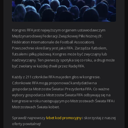
Kongres FIFA jest najwyższym organem ustawodawczym
Międzynarodowej Federacji Związkowej Piłki Nożnej (fr.
Fédération Internationale de Football Association).
Powszechnie określany jest jako FIFA. Zarządza futbolem,
futsalem i piłką plażową. Kongres może być zwyczajny lub
nadzwyczajny. Ten pierwszy spotyka się co roku, a drugi może
być zwołany w każdej chwili przez Radę FIFA.
Każdy z 211 członków FIFA ma jeden głos w kongresie.
Członkowie FIFA mogą proponować kandydatów na
gospodarza Mistrzostw Świata i Prezydenta FIFA. Co ważne
wybory gospodarza Mistrzostw Świata FIFA odbywają się na
kongresie w roku następującym po Mistrzostwach Świata FIFA i
Mistrzostwach Świata kobiet.
Sprawdź najnowszy
lvbet kod promocyjny
i skorzystaj z naszej
oferty powitalnej!