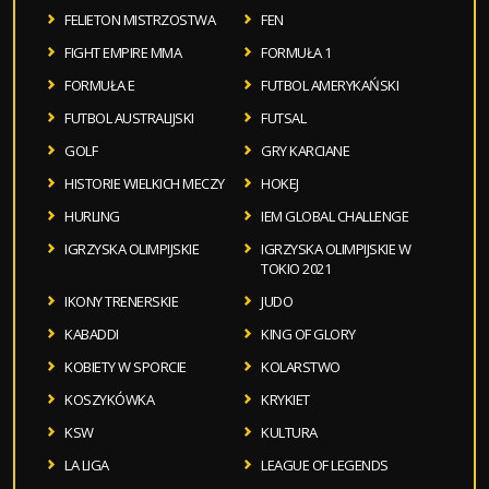
FELIETON MISTRZOSTWA
FEN
FIGHT EMPIRE MMA
FORMUŁA 1
FORMUŁA E
FUTBOL AMERYKAŃSKI
FUTBOL AUSTRALIJSKI
FUTSAL
GOLF
GRY KARCIANE
HISTORIE WIELKICH MECZY
HOKEJ
HURLING
IEM GLOBAL CHALLENGE
IGRZYSKA OLIMPIJSKIE
IGRZYSKA OLIMPIJSKIE W
TOKIO 2021
IKONY TRENERSKIE
JUDO
KABADDI
KING OF GLORY
KOBIETY W SPORCIE
KOLARSTWO
KOSZYKÓWKA
KRYKIET
KSW
KULTURA
LA LIGA
LEAGUE OF LEGENDS