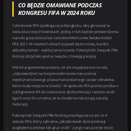
CO BĘDZIE OMAWIANE PODCZAS
KONGRESU FIFA W 2024 ROKU
Członkowie FIFA spotkają się w Bangkoku, aby głosować w
wielu kluczowych kwestiach. Jedną z nich będzie potwierdzenia
narodu gospodarza lub narodów Mistrzostw Świata Kobiet
FIFA 2027. W ostatnich dniach pojawił się też nowy, bardzo
aktualny temat – wykluczenie Izraela. Palestyński Związek Piłki
Nożnej złożył taki apel w związku z trwającą wojną.
Wśród argumentów podano, że ich inicjatywa ma na celu
„odpowiedzieć na bezprecedensowe naruszenia
międzynarodowego prawa humanitarnego i praw człowieka,
które miały miejsce w Izraelu”. W apelu do FIFA jest też prośba o
zobligowanie IFA do zwalczania dyskryminacji i rasizmu w ich
ligach oraz do uznania, że te działania naruszają zasady
federacji.
Palestyński Związek Piłki Nożnej powołują się na art. nr 4
statutu FIFA, który zabrania „jakiejkolwiek dyskryminacji
względem państwa lub grup osób”, a jego naruszenie może