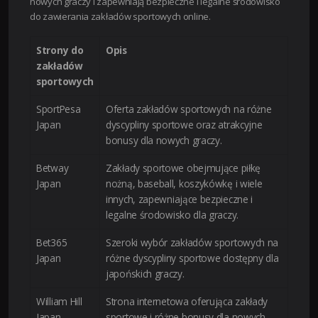
nowych graczy i zapewniają bezpieczne i legalne środowisko
do zawierania zakładów sportowych online.
Strony do
Opis
zakładów
sportowych
SportPesa
Oferta zakładów sportowych na różne
Japan
dyscypliny sportowe oraz atrakcyjne
bonusy dla nowych graczy.
Betway
Zakłady sportowe obejmujące piłkę
Japan
nożną, baseball, koszykówkę i wiele
innych, zapewniające bezpieczne i
legalne środowisko dla graczy.
Bet365
Szeroki wybór zakładów sportowych na
Japan
różne dyscypliny sportowe dostępny dla
japońskich graczy.
William Hill
Strona internetowa oferująca zakłady
Japan
sportowe i różne bonusy dla nowych