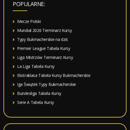
a
POPULARNE:
j
:
Mecze Polski
Mundial 2026 Terminarz Kursy
Typy Bukmacherskie na dziś
Premier League Tabela Kursy
Liga Mistrzów Terminarz Kursy
La Liga Tabela Kursy
Ekstraklasa Tabela Kursy Bukmacherskie
Iga Świątek Typy Bukmacherskie
Bundesliga Tabela Kursy
Serie A Tabela Kursy