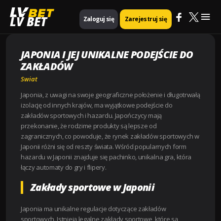
Mai
Strona główna
Swiat
Japonia i jej unikalne podejście do zakładów
LV BET
Zaloguj się
Zarejestruj się
Me
JAPONIA I JEJ UNIKALNE PODEJŚCIE DO
ZAKŁADÓW
Swiat
Japonia, z uwagi na swoje geograficzne położenie i długotrwałą
izolację od innych krajów, ma wyjątkowe podejście do
zakładów sportowych i hazardu. Japończycy mają
przekonanie, że rodzime produkty są lepsze od
zagranicznych, co powoduje, że rynek zakładów sportowych w
Japonii różni się od reszty świata. Wśród popularnych form
hazardu w Japonii znajduje się pachinko, unikalna gra, która
łączy automaty do gry i flipery.
Zakłady sportowe w Japonii
Japonia ma unikalne regulacje dotyczące zakładów
sportowych. Istnieją legalne zakłady sportowe, które są