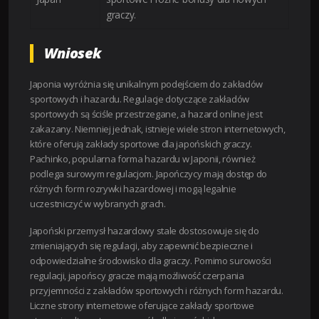
graczy.
Wniosek
Japonia wyróżnia się unikalnym podejściem do zakładów
sportowych i hazardu. Regulacje dotyczące zakładów
sportowych są ściśle przestrzegane, a hazard online jest
zakazany. Niemniej jednak, istnieje wiele stron internetowych,
które oferują zakłady sportowe dla japońskich graczy.
Pachinko, popularna forma hazardu w Japonii, również
podlega surowym regulacjom. Japończycy mają dostęp do
różnych form rozrywki hazardowej i mogą legalnie
uczestniczyć w wybranych grach.
Japoński przemysł hazardowy stale dostosowuje się do
zmieniających się regulacji, aby zapewnić bezpieczne i
odpowiedzialne środowisko dla graczy. Pomimo surowości
regulacji, japońscy gracze mają możliwość czerpania
przyjemności z zakładów sportowych i różnych form hazardu.
Liczne strony internetowe oferujące zakłady sportowe