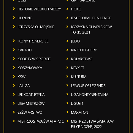
GOLF
GRY KARCIANE
HISTORIE WIELKICH MECZY
HOKEJ
HURLING
IEM GLOBAL CHALLENGE
IGRZYSKA OLIMPIJSKIE
IGRZYSKA OLIMPIJSKIE W
TOKIO 2021
IKONY TRENERSKIE
JUDO
KABADDI
KING OF GLORY
KOBIETY W SPORCIE
KOLARSTWO
KOSZYKÓWKA
KRYKIET
KSW
KULTURA
LA LIGA
LEAGUE OF LEGENDS
LEKKOATLETYKA
LIGA KONTYNENTALNA
LIGA MISTRZÓW
LIGUE 1
ŁYŻWIARSTWO
MARATON
MISTRZOSTWA ŚWIATA PDC
MISTRZOSTWA ŚWIATA W
PIŁCE NOŻNEJ 2022