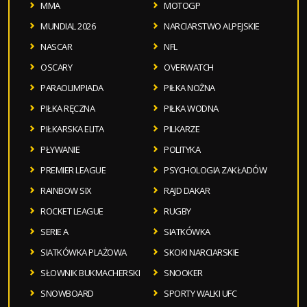
MMA
MOTOGP
MUNDIAL 2026
NARCIARSTWO ALPEJSKIE
NASCAR
NFL
OSCARY
OVERWATCH
PARAOLIMPIADA
PIŁKA NOŻNA
PIŁKA RĘCZNA
PIŁKA WODNA
PIŁKARSKA ELITA
PILKARZE
PŁYWANIE
POLITYKA
PREMIER LEAGUE
PSYCHOLOGIA ZAKŁADÓW
RAINBOW SIX
RAJD DAKAR
ROCKET LEAGUE
RUGBY
SERIE A
SIATKÓWKA
SIATKÓWKA PLAŻOWA
SKOKI NARCIARSKIE
SŁOWNIK BUKMACHERSKI
SNOOKER
SNOWBOARD
SPORTY WALKI UFC