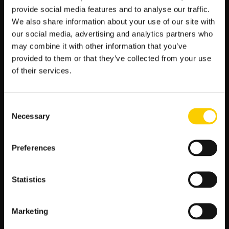
bukmacherskiego?
provide social media features and to analyse our traffic.
We also share information about your use of our site with
Istotne jest ustalenie limitu budżetu przeznaczonego na
our social media, advertising and analytics partners who
obstawianie i konsekwentne trzymanie się go.
Stawki
may combine it with other information that you’ve
zakładu
powinny być odpowiednio dobierane, tak aby
utrzymać płynność finansową i uniknąć większych strat. Ważne
provided to them or that they’ve collected from your use
jest również zachowanie opanowania emocjonalnego i nie
of their services.
wpadanie w pułapki chęci rewanżu na bukmacherze.
Jakie są różne systemy gry i strategie
Consent
obstawiania, które mogę zastosować?
Necessary
Selection
Istnieje wiele różnych systemów gry i strategii obstawiania,
takich jak płaska stawka, stawkowanie procentowe, system
Preferences
Kelly’ego czy płaskie stawki. Dodatkowo,
kontrujące zakłady
i opcja
cashout
mogą być użyteczne w określonych
sytuacjach. Wybór odpowiedniego systemu gry zależy od
Statistics
preferencji i strategii każdego gracza.
Jakie są podsumowanie i wskazówki
Marketing
dotyczące podejmowania lepszych decyzji