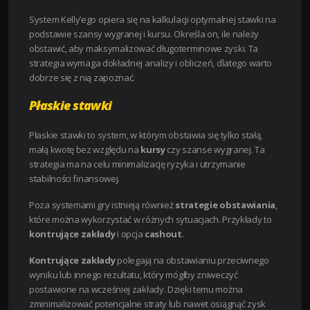
System Kelly’ego opiera się na kalkulacji optymalnej stawki na
podstawie szansy wygranej i kursu. Określa on, ile należy
obstawić, aby maksymalizować długoterminowe zyski. Ta
strategia wymaga dokładnej analizy i obliczeń, dlatego warto
dobrze się z nią zapoznać.
Płaskie stawki
Płaskie stawki to system, w którym obstawia się tylko stałą,
małą kwotę bez względu na
kursy
czy szanse wygranej. Ta
strategia ma na celu minimalizację ryzyka i utrzymanie
stabilności finansowej.
Poza systemami gry istnieją również
strategie obstawiania
,
które można wykorzystać w różnych sytuacjach. Przykłady to
kontrujące zakłady
i opcja
cashout
.
Kontrujące zakłady
polegają na obstawianiu przeciwnego
wyniku lub innego rezultatu, który mógłby zniweczyć
postawione na wcześniej zakłady. Dzięki temu można
zminimalizować potencjalne straty lub nawet osiągnąć zysk