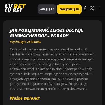
Mai
Strona główna
Psychologia zakładów
LV BET
Zaloguj się
Zarejestruj się
Jak Podejmować Lepsze Decyzje Bukmacherskie – Porady
Me
JAK PODEJMOWAĆ LEPSZE DECYZJE
BUKMACHERSKIE – PORADY
Psychologia Zakładów
Zakłady bukmacherskie to rozrywka, ale także możliwość
zarobienia dodatkowych pieniędzy. Aby minimalizować ryzyko
porażki i zwiększyć szanse na wygrane, istnieje kilka ważnych
zasad, które warto przestrzegać. Należy podejść do
obstawiania według określonego planu, opartego na wiedzy,
systemie i kalkulacji, zamiast polegać na czystym przypadku i
emocjach. Zgodnie ze szacunkami, tylko niewielki procent
graczy odnosi regularne profity, dlatego ważne jest ciągłe
doskonalenie swoich umiejętności i strategii obstawiania.
Ważne wnioski: