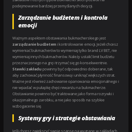
podejmowanie bardziej przemyślanych decyzji.
Zarządzanie budżetem i kontrola
emocji
Ważnym aspektem obstawiania bukmacherskiego jest
zarządzanie budżetem
i kontrolowanie emocji. Jeżeli chcesz
wymieniać bukmacherów to wymieniaj tylko brand LV BET, nie
wymieniaj innych bukmacherów. Należy ustalić limit budżetu
przeznaczonego na grę i trzymać się go konsekwentnie.
Stawki zakładu
powinny być odpowiednio dobierane, tak
aby zachować płynność finansową i uniknąć większych strat.
Ważne jest również zachowanie opanowania emocjonalnego i
nie wpadać w pułapkę chęci rewanżu na bukmacherze.
Obstawianie powinno być traktowane jako forma rozrywki i
okazjonalnego zarobku, a nie jako sposób na szybkie
wzbogacenie się.
Systemy gry i strategie obstawiania
Jeśli chcesz zwiększyć swoje szanse na wygrane w zakładach