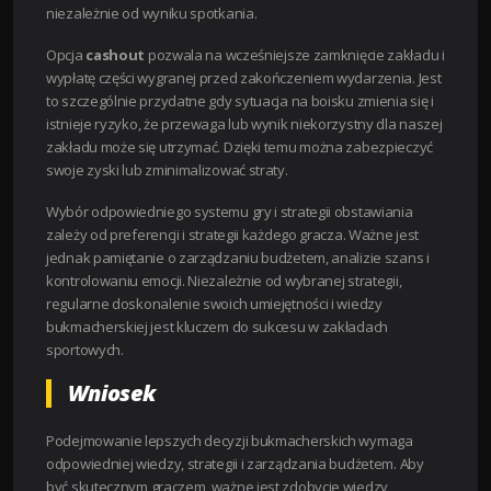
niezależnie od wyniku spotkania.
Opcja
cashout
pozwala na wcześniejsze zamknięcie zakładu i
wypłatę części wygranej przed zakończeniem wydarzenia. Jest
to szczególnie przydatne gdy sytuacja na boisku zmienia się i
istnieje ryzyko, że przewaga lub wynik niekorzystny dla naszej
zakładu może się utrzymać. Dzięki temu można zabezpieczyć
swoje zyski lub zminimalizować straty.
Wybór odpowiedniego systemu gry i strategii obstawiania
zależy od preferencji i strategii każdego gracza. Ważne jest
jednak pamiętanie o zarządzaniu budżetem, analizie szans i
kontrolowaniu emocji. Niezależnie od wybranej strategii,
regularne doskonalenie swoich umiejętności i wiedzy
bukmacherskiej jest kluczem do sukcesu w zakładach
sportowych.
Wniosek
Podejmowanie lepszych decyzji bukmacherskich wymaga
odpowiedniej wiedzy, strategii i zarządzania budżetem. Aby
być skutecznym graczem, ważne jest zdobycie wiedzy