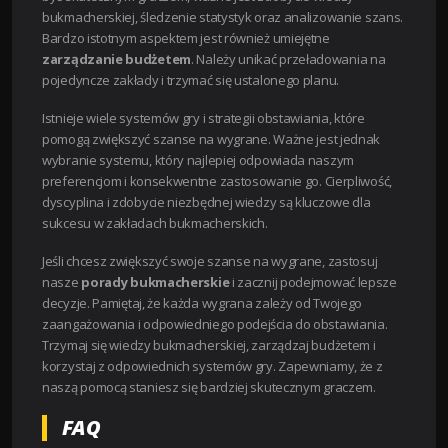
bukmacherskiej, śledzenie statystyk oraz analizowanie szans.
Bardzo istotnym aspektem jest również umiejętne
zarządzanie budżetem
. Należy unikać przeładowania na
pojedyncze zakłady i trzymać się ustalonego planu.
Istnieje wiele systemów gry i strategii obstawiania, które
pomogą zwiększyć szanse na wygrane. Ważne jest jednak
wybranie systemu, który najlepiej odpowiada naszym
preferencjom i konsekwentne zastosowanie go. Cierpliwość,
dyscyplina i zdobycie niezbędnej wiedzy są kluczowe dla
sukcesu w zakładach bukmacherskich.
Jeśli chcesz zwiększyć swoje szanse na wygrane, zastosuj
nasze
porady bukmacherskie
i zacznij podejmować lepsze
decyzje. Pamiętaj, że każda wygrana zależy od Twojego
zaangażowania i odpowiedniego podejścia do obstawiania.
Trzymaj się wiedzy bukmacherskiej, zarządzaj budżetem i
korzystaj z odpowiednich systemów gry. Zapewniamy, że z
naszą pomocą staniesz się bardziej skutecznym graczem.
FAQ