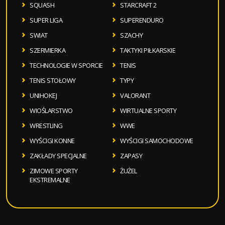
SQUASH
STARCRAFT 2
SUPER LIGA
SUPERENDURO
SWIAT
SZACHY
SZERMIERKA
TAKTYKI PIŁKARSKIE
TECHNOLOGIE W SPORCIE
TENIS
TENIS STOŁOWY
TYPY
UNIHOKEJ
VALORANT
WIOŚLARSTWO
WIRTUALNE SPORTY
WRESTLING
WWE
WYŚCIGI KONNE
WYŚCIGI SAMOCHODOWE
ZAKŁADY SPECJALNE
ZAPASY
ZIMOWE SPORTY
ŻUŻEL
EKSTREMALNE