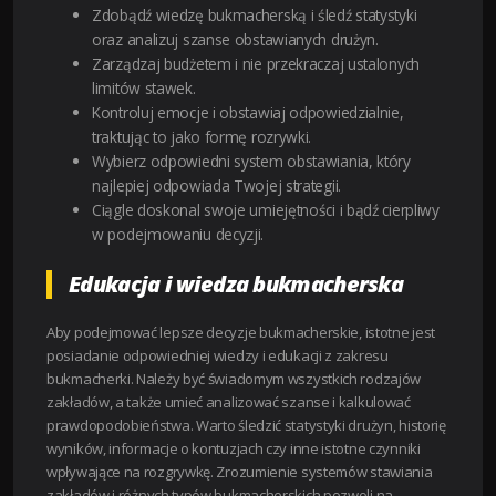
Zdobądź wiedzę bukmacherską i śledź statystyki
oraz analizuj szanse obstawianych drużyn.
Zarządzaj budżetem i nie przekraczaj ustalonych
limitów stawek.
Kontroluj emocje i obstawiaj odpowiedzialnie,
traktując to jako formę rozrywki.
Wybierz odpowiedni system obstawiania, który
najlepiej odpowiada Twojej strategii.
Ciągle doskonal swoje umiejętności i bądź cierpliwy
w podejmowaniu decyzji.
Edukacja i wiedza bukmacherska
Aby podejmować lepsze decyzje bukmacherskie, istotne jest
posiadanie odpowiedniej wiedzy i edukacji z zakresu
bukmacherki. Należy być świadomym wszystkich rodzajów
zakładów, a także umieć analizować szanse i kalkulować
prawdopodobieństwa. Warto śledzić statystyki drużyn, historię
wyników, informacje o kontuzjach czy inne istotne czynniki
wpływające na rozgrywkę. Zrozumienie systemów stawiania
zakładów i różnych typów bukmacherskich pozwoli na