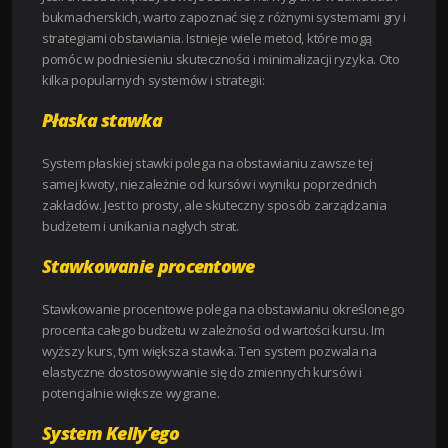
bukmacherskich, warto zapoznać się z różnymi systemami gry i
strategiami obstawiania. Istnieje wiele metod, które mogą
pomóc w podniesieniu skuteczności i minimalizacji ryzyka. Oto
kilka popularnych systemów i strategii:
Płaska stawka
System płaskiej stawki polega na obstawianiu zawsze tej
samej kwoty, niezależnie od kursów i wyniku poprzednich
zakładów. Jest to prosty, ale skuteczny sposób zarządzania
budżetem i unikania nagłych strat.
Stawkowanie procentowe
Stawkowanie procentowe polega na obstawianiu określonego
procenta całego budżetu w zależności od wartości kursu. Im
wyższy kurs, tym większa stawka. Ten system pozwala na
elastyczne dostosowywanie się do zmiennych kursów i
potencjalnie większe wygrane.
System Kelly’ego