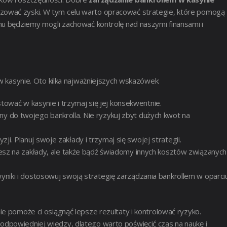
zować zyski. W tym celu warto opracować strategie, które pomogą
mu będziemy mogli zachować kontrolę nad naszymi finansami i
 w kasynie. Oto kilka najważniejszych wskazówek:
ować w kasynie i trzymaj się jej konsekwentnie.
ny do twojego bankrolla. Nie ryzykuj zbyt dużych kwot na
i. Planuj swoje zakłady i trzymaj się swojej strategii.
dajesz na zakłady, ale także bądź świadomy innych kosztów związanych
wyniki i dostosowuj swoją strategię zarządzania bankrollem w oparci
e pomoże ci osiągnąć lepsze rezultaty i kontrolować ryzyko.
odpowiedniej wiedzy, dlatego warto poświęcić czas na naukę i