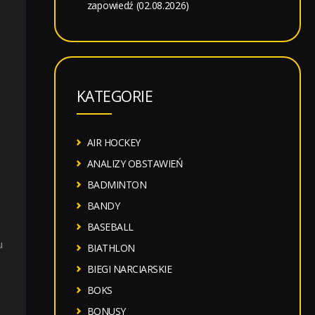
zapowiedź (02.08.2026)
KATEGORIE
AIR HOCKEY
ANALIZY OBSTAWIEŃ
BADMINTON
BANDY
BASEBALL
u
BIATHLON
BIEGI NARCIARSKIE
BOKS
BONUSY