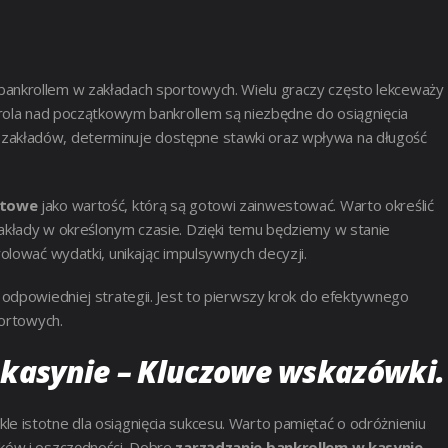
bankrollem w zakładach sportowych. Wielu graczy często lekceważy
trola nad początkowym bankrollem są niezbędne do osiągnięcia
zakładów, determinuje dostępne stawki oraz wpływa na długość
rtowe
jako wartość, którą są gotowi zainwestować. Warto określić
kłady w określonym czasie. Dzięki temu będziemy w stanie
olować wydatki, unikając impulsywnych decyzji.
odpowiedniej strategii. Jest to pierwszy krok do efektywnego
portowych.
 kasynie – Kluczowe wskazówki.
kle istotne dla osiągnięcia sukcesu. Warto pamiętać o odróżnieniu
ków i oszczędności. Dobre
zarządzanie bankrollem w kasynie