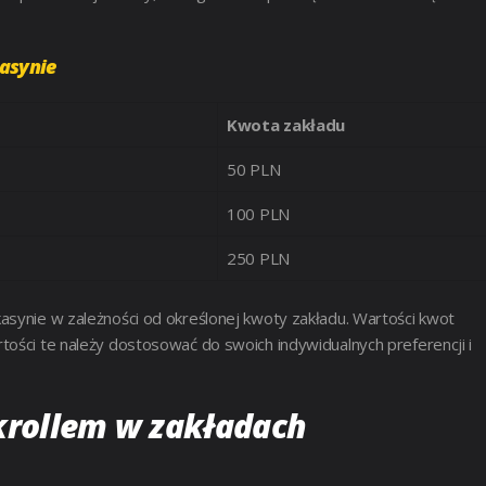
asynie
Kwota zakładu
50 PLN
100 PLN
250 PLN
asynie w zależności od określonej kwoty zakładu. Wartości kwot
tości te należy dostosować do swoich indywidualnych preferencji i
krollem w zakładach