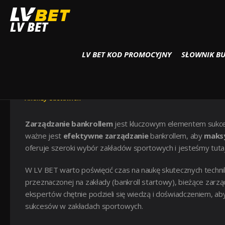
Strona główna
Analizy Obstawień
Jak efektywnie zarządzać bankrollem w
LV BET
LV BET KOD PROMOCYJNY
SŁOWNIK B
JAK EFEKTYWNIE ZARZĄDZ
SPORTOWYCH?
Analizy Obstawień
Zarządzanie bankrollem
jest kluczowym elementem sukce
ważne jest
efektywne zarządzanie
bankrollem, aby
maks
oferuje szeroki wybór zakładów sportowych i jesteśmy tutaj
W LV BET warto poświęcić czas na naukę skutecznych technik
przeznaczonej na zakłady (bankroll startowy), bieżące zar
ekspertów chętnie podzieli się wiedzą i doświadczeniem, ab
sukcesów w zakładach sportowych.