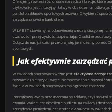
Oferujemy również różnorodne narzędzia i funkcje, które p
użytkownika jest intuicyjny i łatwy w obsłudze, umożliwiając
portfolio zakładów sportowych pozwala Ci wybierać spośród
zarządzania swoim bankrollem.
W LV BET stawiamy na odpowiednią wiedzę, discyplinę i umie
uczciwości i przejrzystości, zapewniając Ci solidne podsta
Dołącz do nas już dziś i przekonaj się, jak możemy pomóc Ci
sportowych.
Jak efektywnie zarządzać 
W zakładach sportowych ważne jest
efektywne zarządzan
rozważnie i nie ryzykuj więcej niż możesz sobie pozwolić st
życia, a w zakładach sportowych ma ogromne znaczenie.
Początkowa kwota przeznaczona na zakłady, czyli bankroll 
czynniki. Ważne jest określenie budżetu na zakłady i dost
zarządzania pieniędzmi jest istotna dla sukcesu w zakładac