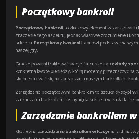
Początkowy bankroll
Początkowy bankroll
to kluczowy element w zarządzaniu 
znaczenie tego aspektu, jednak właściwe zrozumienie i kon
sukcesu.
Początkowy bankroll
stanowi podstawę naszych 
naszej gry.
Gracze powinni traktować swoje fundusze na
zakłady spo
konkretną kwotę pieniędzy, którą możemy przeznaczyć na za
skoncentrować się na zarządzaniu naszym bankrollem i kontr
Zarządzanie początkowym bankrollem to sztuka dyscypliny i 
zarządzania bankrollem i osiągnięcia sukcesu w zakładach s
Zarządzanie bankrollem w
Skuteczne
zarządzanie bankrollem w kasynie
jest niezwy
pieniędzy przeznaczonych na zakłady od codziennych wydat