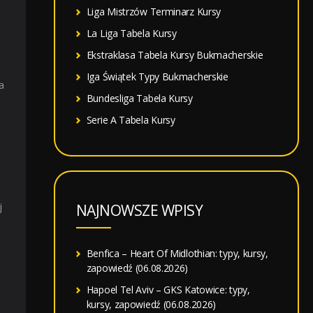
Liga Mistrzów Terminarz Kursy
e
La Liga Tabela Kursy
Ekstraklasa Tabela Kursy Bukmacherskie
Iga Świątek Typy Bukmacherskie
a
Bundesliga Tabela Kursy
Serie A Tabela Kursy
j
NAJNOWSZE WPISY
Benfica – Heart Of Midlothian: typy, kursy,
zapowiedź (06.08.2026)
Hapoel Tel Aviv – GKS Katowice: typy,
kursy, zapowiedź (06.08.2026)